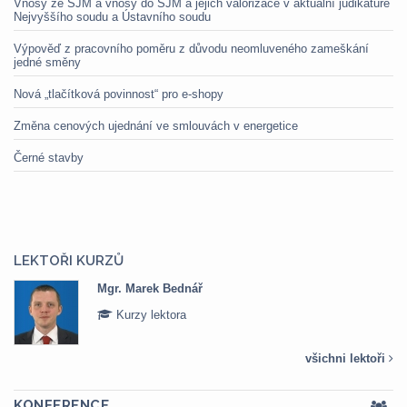
Vnosy ze SJM a vnosy do SJM a jejich valorizace v aktuální judikatuře
Nejvyššího soudu a Ústavního soudu
Výpověď z pracovního poměru z důvodu neomluveného zameškání
jedné směny
Nová „tlačítková povinnost“ pro e-shopy
Změna cenových ujednání ve smlouvách v energetice
Černé stavby
LEKTOŘI KURZŮ
Mgr. Marek Bednář
Kurzy lektora
všichni lektoři
KONFERENCE