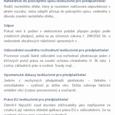
Nahlédnutí do policejního spisu (exkluzivně pro předplatitele)
Rodiči nezletilého dítěte, který je nositelem rodičovské odpovědnosti v
plném rozsahu, nelze odepřít přístup do policejního spisu, vedeného z
důvodu zranění nezletilého dítěte,...
Odpor
Pokud není k podání v elektronické podobě připojen podpis podle
zvláštních předpisů, jedná se po účinnosti zákona č. 298/2016 Sb. o
nedostatek obsahových náležitostí upravených v...
Odůvodnění soudního rozhodnutí (exkluzivně pro předplatitele)
Povinnost soudů řádně odůvodnit svá rozhodnutí představuje jeden z
klíčových prvků práva na soudní ochranu chráněného čl. 36 odst. 1
Listiny základních práv a svobod. Soudy mají...
Opomenuté důkazy (exkluzivně pro předplatitele)
Jedním z nezbytných předpokladů jakéhokoliv – řádného i
mimořádného – vydržení je držba věci. Držba zahrnuje faktické
ovládání věci (corpus possessionis) a současně...
Právo EU (exkluzivně pro předplatitele)
Odmítl-li Nejvyšší soud dovolání stěžovatelky jako nepřípustné ve
vztahu k její námitce ohledně aplikace práva EU s odůvodněním, že na
uvedené otázce není napadené rozhodnutí...