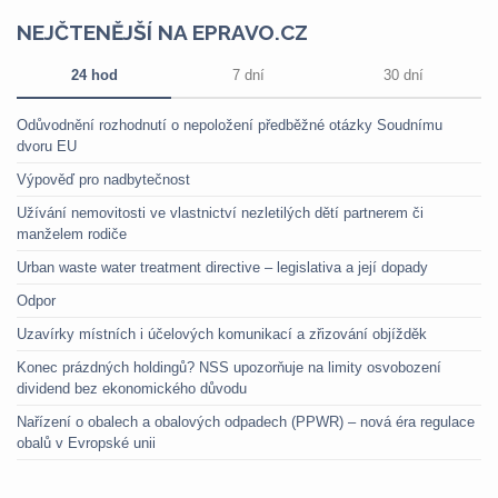
NEJČTENĚJŠÍ NA EPRAVO.CZ
24 hod
7 dní
30 dní
Odůvodnění rozhodnutí o nepoložení předběžné otázky Soudnímu
dvoru EU
Výpověď pro nadbytečnost
Užívání nemovitosti ve vlastnictví nezletilých dětí partnerem či
manželem rodiče
Urban waste water treatment directive – legislativa a její dopady
Odpor
Uzavírky místních i účelových komunikací a zřizování objížděk
Konec prázdných holdingů? NSS upozorňuje na limity osvobození
dividend bez ekonomického důvodu
Nařízení o obalech a obalových odpadech (PPWR) – nová éra regulace
obalů v Evropské unii