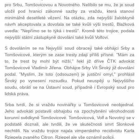
pro Srbu, Tomšovicovou a Novotného. Nelíbilo se mu, že je soud
uložil pod hranicí zákonné sazby za vraždu, která stanoví
minimálně desetileté vězení. Na otázku, zda nejvyšší žalobkyně
návrh akceptovala a dovolala se také kvůli výši trestů, Blažková
uvedla: "Nepřímo se to týká i trestů". Kromě této trojice, podala
nejvyšší státní zástupkyně dovolání také kvůli Volfovi.
S dovoláním se na Nejvyšší soud obracejí také obhájci Srby a
Tomšovicové, kterým se zase tresty zdají příliš přísné. "Mám za
to, že trest by mohl být nižší," řekl již dříve ČTK advokát
Tomšovicové Vladimír Jiřena. Obhájce Srby Vít Široký již dovolání
podal. "Myslím, že toto (odsouzení) je justiční omyl," prohlásil
Široký po vynesení rozsudku. Pokud neuspějí u Nejvyššího
soudu, obrátí se na Ústavní soud, případně i Evropský soud pro
lidská práva.
Srba tvrdí, že si vraždu novinářky u Tomšovicové neobjednal.
Jeho advokáti postavili obhajobu na zpochybnění věrohodnosti
korunní svědkyně Tomšovicové. Tomšovicová, Volf a Novotný se v
podstatě doznali, ale tvrdili, že ve skutečnosti smrt Slonkové
nechtěli. Na vraždu trojice najala vimperského recidivistu Karla
Rziepela zvaného Citron. Rziepel ale vše oznámil policii.