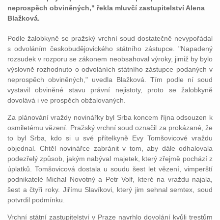
neprospěch obviněných," řekla mluvčí zastupitelství Alena
Blažková.
Podle žalobkyně se pražský vrchní soud dostatečně nevypořádal
s odvoláním českobudějovického státního zástupce. "Napadený
rozsudek v rozporu se zákonem neobsahoval výroky, jimiž by bylo
výslovně rozhodnuto o odvoláních státního zástupce podaných v
neprospěch obviněných," uvedla Blažková. Tím podle ní soud
vystavil obviněné stavu právní nejistoty, proto se žalobkyně
dovolává i ve prospěch obžalovaných.
Za plánování vraždy novinářky byl Srba koncem října odsouzen k
osmiletému vězení. Pražský vrchní soud označil za prokázané, že
to byl Srba, kdo si u své přítelkyně Evy Tomšovicové vraždu
objednal. Chtěl novinářce zabránit v tom, aby dále odhalovala
podezřelý způsob, jakým nabýval majetek, který zřejmě pochází z
úplatků. Tomšovicová dostala u soudu šest let vězení, vimperští
podnikatelé Michal Novotný a Petr Volf, které na vraždu najala,
šest a čtyři roky. Jiřímu Slavíkovi, který jim sehnal semtex, soud
potvrdil podmínku.
Vrchní státní zastupitelství v Praze navrhlo dovolání kvůli trestům