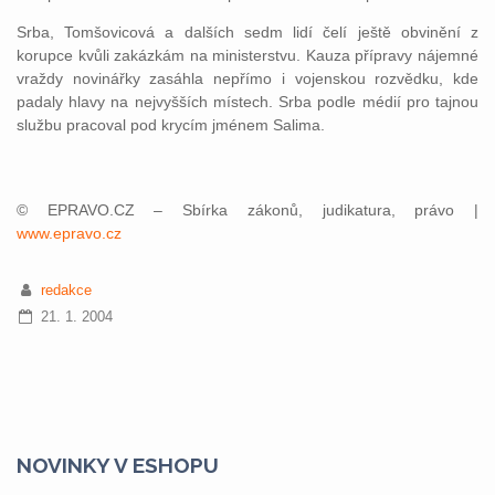
Srba, Tomšovicová a dalších sedm lidí čelí ještě obvinění z
korupce kvůli zakázkám na ministerstvu. Kauza přípravy nájemné
vraždy novinářky zasáhla nepřímo i vojenskou rozvědku, kde
padaly hlavy na nejvyšších místech. Srba podle médií pro tajnou
službu pracoval pod krycím jménem Salima.
© EPRAVO.CZ – Sbírka zákonů, judikatura, právo |
www.epravo.cz
redakce
21. 1. 2004
NOVINKY V ESHOPU