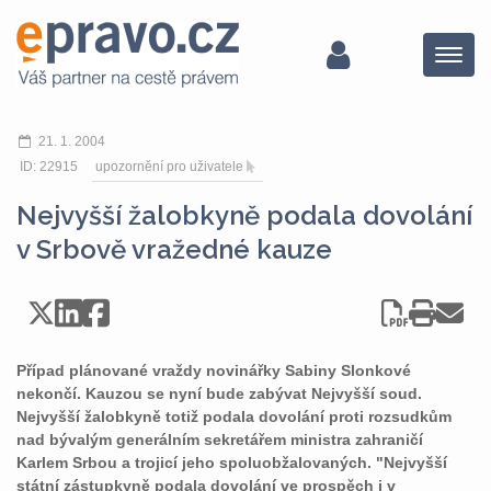
Menu
21. 1. 2004
ID: 22915
upozornění pro uživatele
Nejvyšší žalobkyně podala dovolání
v Srbově vražedné kauze
Případ plánované vraždy novinářky Sabiny Slonkové
nekončí. Kauzou se nyní bude zabývat Nejvyšší soud.
Nejvyšší žalobkyně totiž podala dovolání proti rozsudkům
nad bývalým generálním sekretářem ministra zahraničí
Karlem Srbou a trojicí jeho spoluobžalovaných. "Nejvyšší
státní zástupkyně podala dovolání ve prospěch i v