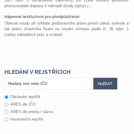
2927 odst. 1 občanského zákoníku), lze zcela vyloučit povinnost
provozovatele dopravy k náhradě škody (újmy) z...
Nájemné (exkluzivně pro předplatitele)
Obecné soudy při výkladu podústavního práva poruší zákaz svévole a
tak právo účastníka řízení na soudní ochranu podle čl. 36 odst. 1
Listiny základních práv a svobod,...
HLEDÁNÍ V REJSTŘÍCÍCH
Obchodní rejstřík
ARES dle IČO
ARES dle jména / názvu
Insolvenční rejstřík