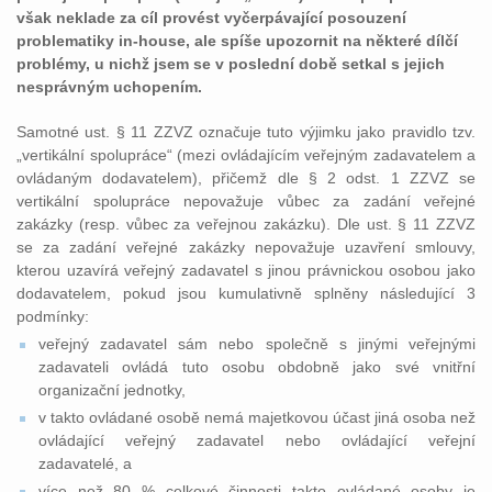
však neklade za cíl provést vyčerpávající posouzení
problematiky in-house, ale spíše upozornit na některé dílčí
problémy, u nichž jsem se v poslední době setkal s jejich
nesprávným uchopením.
Samotné ust. § 11 ZZVZ označuje tuto výjimku jako pravidlo tzv.
„vertikální spolupráce“ (mezi ovládajícím veřejným zadavatelem a
ovládaným dodavatelem), přičemž dle § 2 odst. 1 ZZVZ se
vertikální spolupráce nepovažuje vůbec za zadání veřejné
zakázky (resp. vůbec za veřejnou zakázku). Dle ust. § 11 ZZVZ
se za zadání veřejné zakázky nepovažuje uzavření smlouvy,
kterou uzavírá veřejný zadavatel s jinou právnickou osobou jako
dodavatelem, pokud jsou kumulativně splněny následující 3
podmínky:
veřejný zadavatel sám nebo společně s jinými veřejnými
zadavateli ovládá tuto osobu obdobně jako své vnitřní
organizační jednotky,
v takto ovládané osobě nemá majetkovou účast jiná osoba než
ovládající veřejný zadavatel nebo ovládající veřejní
zadavatelé, a
více než 80 % celkové činnosti takto ovládané osoby je