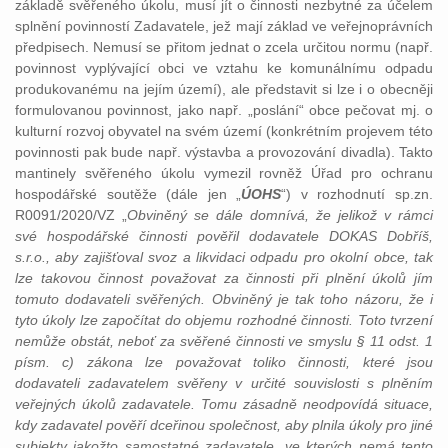
základě svěřeného úkolu, musí jít o činnosti nezbytné za účelem
splnění povinností Zadavatele, jež mají základ ve veřejnoprávních
předpisech. Nemusí se přitom jednat o zcela určitou normu (např.
povinnost vyplývající obci ve vztahu ke komunálnímu odpadu
produkovanému na jejím území), ale představit si lze i o obecněji
formulovanou povinnost, jako např. „poslání“ obce pečovat mj. o
kulturní rozvoj obyvatel na svém území (konkrétním projevem této
povinnosti pak bude např. výstavba a provozování divadla). Takto
mantinely svěřeného úkolu vymezil rovněž Úřad pro ochranu
hospodářské soutěže (dále jen „
ÚOHS
“) v rozhodnutí sp.zn.
R0091/2020/VZ „
Obviněný se dále domnívá, že jelikož v rámci
své hospodářské činnosti pověřil dodavatele DOKAS Dobříš,
s.r.o., aby zajišťoval svoz a likvidaci odpadu pro okolní obce, tak
lze takovou činnost považovat za činnosti při plnění úkolů jím
tomuto dodavateli svěřených. Obviněný je tak toho názoru, že i
tyto úkoly lze započítat do objemu rozhodné činnosti. Toto tvrzení
nemůže obstát, neboť za svěřené činnosti ve smyslu § 11 odst. 1
písm. c) zákona lze považovat toliko činnosti, které jsou
dodavateli zadavatelem svěřeny v určité souvislosti s plněním
veřejných úkolů zadavatele. Tomu zásadně neodpovídá situace,
kdy zadavatel pověří dceřinou společnost, aby plnila úkoly pro jiné
subjekty jakožto samostatné zadavatele, ve kterých nemá tento