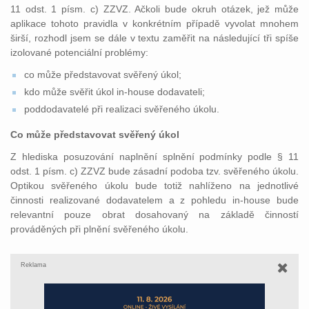
11 odst. 1 písm. c) ZZVZ. Ačkoli bude okruh otázek, jež může
aplikace tohoto pravidla v konkrétním případě vyvolat mnohem
širší, rozhodl jsem se dále v textu zaměřit na následující tři spíše
izolované potenciální problémy:
co může představovat svěřený úkol;
kdo může svěřit úkol in-house dodavateli;
poddodavatelé při realizaci svěřeného úkolu.
Co může představovat svěřený úkol
Z hlediska posuzování naplnění splnění podmínky podle § 11
odst. 1 písm. c) ZZVZ bude zásadní podoba tzv. svěřeného úkolu.
Optikou svěřeného úkolu bude totiž nahlíženo na jednotlivé
činnosti realizované dodavatelem a z pohledu in-house bude
relevantní pouze obrat dosahovaný na základě činností
prováděných při plnění svěřeného úkolu.
Reklama