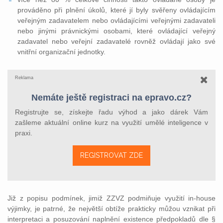
prováděno při plnění úkolů, které jí byly svěřeny ovládajícím
veřejným zadavatelem nebo ovládajícími veřejnými zadavateli
nebo jinými právnickými osobami, které ovládající veřejný
zadavatel nebo veřejní zadavatelé rovněž ovládají jako své
vnitřní organizační jednotky.
Reklama
Nemáte ještě registraci na epravo.cz?
Registrujte se, získejte řadu výhod a jako dárek Vám
zašleme aktuální online kurz na využití umělé inteligence v
praxi.
REGISTROVAT ZDE
Již z popisu podmínek, jimiž ZZVZ podmiňuje využití in-house
výjimky, je patrné, že největší obtíže prakticky můžou vznikat při
interpretaci a posuzování naplnění existence předpokladů dle §