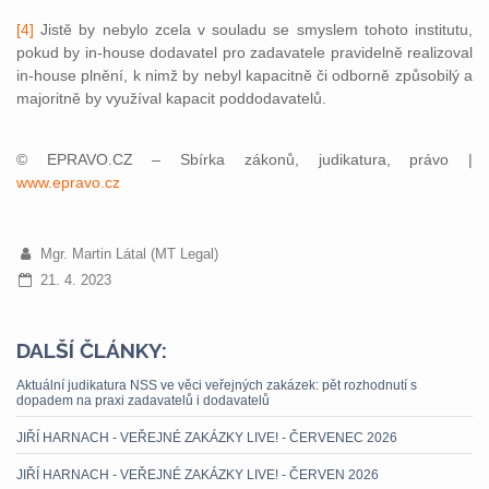
[4]
Jistě by nebylo zcela v souladu se smyslem tohoto institutu,
pokud by in-house dodavatel pro zadavatele pravidelně realizoval
in-house plnění, k nimž by nebyl kapacitně či odborně způsobilý a
majoritně by využíval kapacit poddodavatelů.
© EPRAVO.CZ – Sbírka zákonů, judikatura, právo |
www.epravo.cz
Mgr. Martin Látal (MT Legal)
21. 4. 2023
DALŠÍ ČLÁNKY:
Aktuální judikatura NSS ve věci veřejných zakázek: pět rozhodnutí s
dopadem na praxi zadavatelů i dodavatelů
JIŘÍ HARNACH - VEŘEJNÉ ZAKÁZKY LIVE! - ČERVENEC 2026
JIŘÍ HARNACH - VEŘEJNÉ ZAKÁZKY LIVE! - ČERVEN 2026