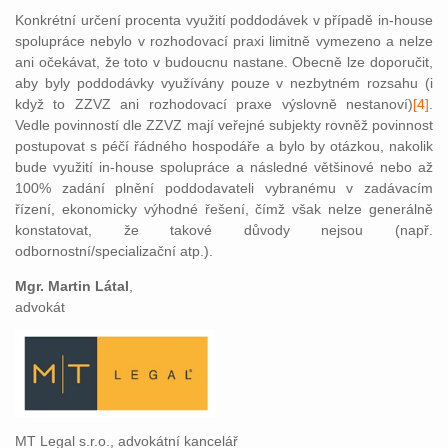
Konkrétní určení procenta využití poddodávek v případě in-house
spolupráce nebylo v rozhodovací praxi limitně vymezeno a nelze
ani očekávat, že toto v budoucnu nastane. Obecně lze doporučit,
aby byly poddodávky využívány pouze v nezbytném rozsahu (i
když to ZZVZ ani rozhodovací praxe výslovně nestanoví)
[4]
.
Vedle povinností dle ZZVZ mají veřejné subjekty rovněž povinnost
postupovat s péčí řádného hospodáře a bylo by otázkou, nakolik
bude využití in-house spolupráce a následné většinové nebo až
100% zadání plnění poddodavateli vybranému v zadávacím
řízení, ekonomicky výhodné řešení, čímž však nelze generálně
konstatovat, že takové důvody nejsou (např.
odbornostní/specializační atp.).
Mgr. Martin Látal
,
advokát
MT Legal s.r.o., advokátní kancelář