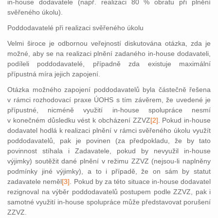
in-house dodavatele (např. realizaci 80 % obratu při plnění
svěřeného úkolu).
Poddodavatelé při realizaci svěřeného úkolu
Velmi široce je odbornou veřejností diskutována otázka, zda je
možné, aby se na realizaci plnění zadaného in-house dodavateli,
podíleli poddodavatelé, případně zda existuje maximální
přípustná míra jejich zapojení.
Otázka možného zapojení poddodavatelů byla částečně řeše
na
v rámci rozhodovací praxe ÚOHS s tím závěrem, že uvedené je
přípustné, nicméně využití in-house spolupráce nesmí
v konečném důsledku vést k obcházení ZZVZ
[2]
. Pokud in-house
dodavatel hodlá k realizaci plnění v rámci svěřeného úkolu využít
poddodavatelů, pak je povinen (za předpokladu, že by tato
povinnost stíhala i Zadavatele, pokud by nevyužil in-house
výjimky) soutěžit dané plnění v režimu ZZVZ (nejsou-li naplněny
podmínky jiné výjimky), a to i případě, že on sám by statut
zadavatele neměl
[3]
. Pokud by za této situace in-house dodavatel
rezignoval na výběr poddodavatelů postupem podle ZZVZ, pak i
samotné využití in-house spolupráce může představovat porušení
ZZVZ.