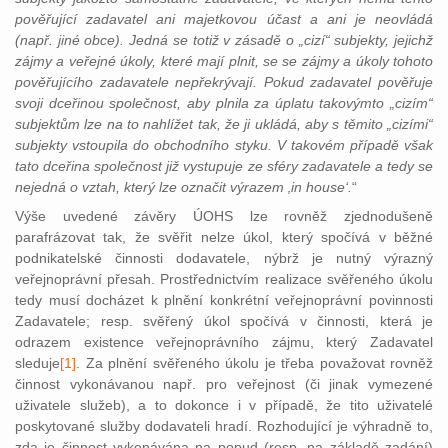
pověřující zadavatel ani majetkovou účast a ani je neovládá
(např. jiné obce). Jedná se totiž v zásadě o „cizí“ subjekty, jejichž
zájmy a veřejné úkoly, které mají plnit, se se zájmy a úkoly tohoto
pověřujícího zadavatele nepřekrývají. Pokud zadavatel pověřuje
svoji dceřinou společnost, aby plnila za úplatu takovýmto „cizím“
subjektům lze na to nahlížet tak, že ji ukládá, aby s těmito „cizími“
subjekty vstoupila do obchodního styku. V takovém případě však
tato dceřina společnost již vystupuje ze sféry zadavatele a tedy se
nejedná o vztah, který lze označit výrazem ‚in house‘.
“
Výše uvedené závěry ÚOHS lze rovněž zjednodušeně
parafrázovat tak, že svěřit nelze úkol, který spočívá v běžné
podnikatelské činnosti dodavatele, nýbrž je nutný výrazný
veřejnoprávní přesah. Prostřednictvím realizace svěřeného úkolu
tedy musí docházet k plnění konkrétní veřejnoprávní povinnosti
Zadavatele; resp. svěřený úkol spočívá v činnosti, která je
odrazem existence veřejnoprávního zájmu, který Zadavatel
sleduje
[1]
. Za
plnění svěřeného úkolu je třeba považovat rovněž
činnost vykonávanou např. pro veřejnost (či jinak vymezené
uživatele služeb), a to dokonce i v případě, že tito uživatelé
poskytované služby dodavateli hradí. Rozhodující je výhradně to,
zda je činnost vykonávána na popud (resp. na základě zadání)