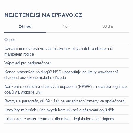
NEJČTENĚJŠÍ NA EPRAVO.CZ
24 hod
7 dní
30 dní
Odpor
Užívání nemovitosti ve vlastnictví nezletilých dětí partnerem či
manželem rodiče
Výpověď pro nadbytečnost
Konec prázdných holdingů? NSS upozorňuje na limity osvobození
dividend bez ekonomického důvodu
Nařízení o obalech a obalových odpadech (PPWR) – nová éra regulace
obalů v Evropské unii
Byznys a paragrafy, díl 39.: Jak na organizační změny ve společnosti
Uzavírky místních i účelových komunikací a zřizování objížděk
Urban waste water treatment directive – legislativa a její dopady