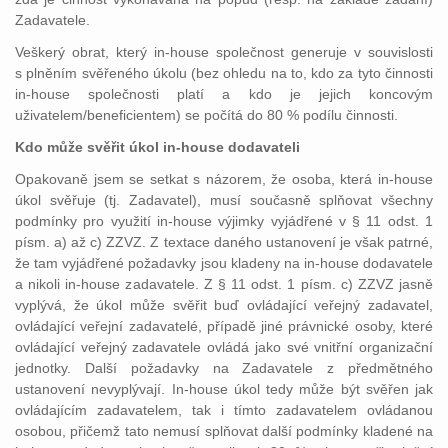
Zadavatele.
Veškerý obrat, který in-house společnost generuje v souvislosti
s plněním svěřeného úkolu (bez ohledu na to, kdo za tyto činnosti
in-house společnosti platí a kdo je jejich koncovým
uživatelem/beneficientem) se počítá do 80 % podílu činnosti.
Kdo může svěřit úkol in-house dodavateli
Opakovaně jsem se setkat s názorem, že osoba, která in-house
úkol svěřuje (tj. Zadavatel), musí současně splňovat všechny
podmínky pro využití in-house výjimky vyjádřené v § 11 odst. 1
písm. a) až c) ZZVZ. Z textace daného ustanovení je však patrné,
že tam vyjádřené požadavky jsou kladeny na in-house dodavatele
a nikoli in-house zadavatele. Z § 11 odst. 1 písm. c) ZZVZ jasně
vyplývá, že úkol může svěřit buď ovládající veřejný zadavatel,
ovládající veřejní zadavatelé, případě jiné právnické osoby, které
ovládající veřejný zadavatele ovládá jako své vnitřní organizační
jednotky. Další požadavky na Zadavatele z předmětného
ustanovení nevyplývají. In-house úkol tedy může být svěřen jak
ovládajícím zadavatelem, tak i tímto zadavatelem ovládanou
osobou, přičemž tato nemusí splňovat další podmínky kladené na