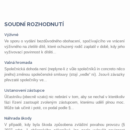
SOUDNÍ ROZHODNUTÍ
Výživné
Ve sporu o vydání bezdůvodného obohacení, spočívajícího ve vrácení
výživného na zletilé dítě, které ochuzený rodič zaplatil v době, kdy jeho
vyživovací povinnost k dítěti...
Valná hromada
Společnická dohoda není (neplyne-li z vůle společníků in concreto něco
jiného) změnou společenské smlouvy (stojí „vedle“ ní). Jsou-li závazky
převzaté společníky ve...
Ustanovení zástupce
Účastníku (obecně vzato) nic nebrání v tom, aby se nechal v kterékoliv
fázi řízení zastoupit zvoleným zástupcem, kterému udělí plnou moc.
Může tak učinit i poté, co podal podle §...
Náhrada škody
V případě, kdy byla škoda způsobena zvláštní povahou provozu (§