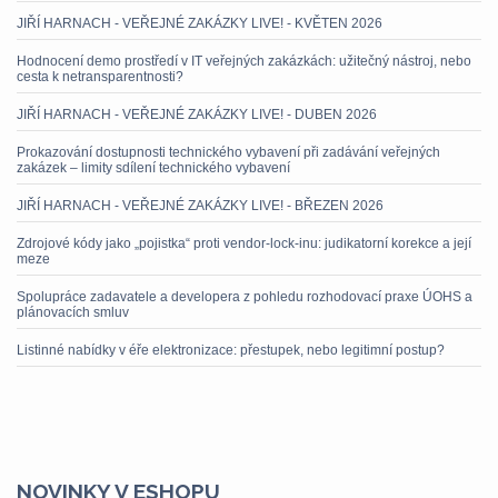
JIŘÍ HARNACH - VEŘEJNÉ ZAKÁZKY LIVE! - KVĚTEN 2026
Hodnocení demo prostředí v IT veřejných zakázkách: užitečný nástroj, nebo
cesta k netransparentnosti?
JIŘÍ HARNACH - VEŘEJNÉ ZAKÁZKY LIVE! - DUBEN 2026
Prokazování dostupnosti technického vybavení při zadávání veřejných
zakázek – limity sdílení technického vybavení
JIŘÍ HARNACH - VEŘEJNÉ ZAKÁZKY LIVE! - BŘEZEN 2026
Zdrojové kódy jako „pojistka“ proti vendor-lock-inu: judikatorní korekce a její
meze
Spolupráce zadavatele a developera z pohledu rozhodovací praxe ÚOHS a
plánovacích smluv
Listinné nabídky v éře elektronizace: přestupek, nebo legitimní postup?
NOVINKY V ESHOPU