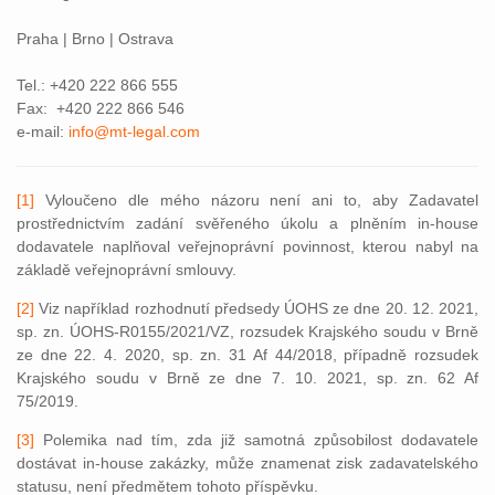
Praha | Brno | Ostrava
Tel.: +420 222 866 555
Fax: +420 222 866 546
e-mail:
info@mt-legal.com
[1]
Vyloučeno dle mého názoru není ani to, aby Zadavatel
prostřednictvím zadání svěřeného úkolu a plněním in-house
dodavatele naplňoval veřejnoprávní povinnost, kterou nabyl na
základě veřejnoprávní smlouvy.
[2]
Viz například rozhodnutí předsedy ÚOHS ze dne 20. 12. 2021,
sp. zn. ÚOHS-R0155/2021/VZ, rozsudek Krajského soudu v Brně
ze dne 22. 4. 2020, sp. zn. 31 Af 44/2018, případně rozsudek
Krajského soudu v Brně ze dne 7. 10. 2021, sp. zn. 62 Af
75/2019.
[3]
Polemika nad tím, zda již samotná způsobilost dodavatele
dostávat in-house zakázky, může znamenat zisk zadavatelského
statusu, není předmětem tohoto příspěvku.