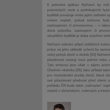
K jednotné aplikaci Nařízení by měl 
právnických osob a podnikajících fyz
bydliště považuje místo jejich ústřední s
ovšem neplatí, pokud smlouva byl
zastoupením či provozovnou – v takov
daná pobočka, zastoupení či provo
obvyklého bydliště je doba uzavření sml
Nařízení nebrání přijetí zvláštních kol
právo na jeho základě určené by samoz
volný pohyb zboží a služeb.[53] Nařízení
působnosti existují mezi jedním nebo 
Tyto smlouvy jsou však v zájmu právní 
Úředním věstníku.[55] Jako příklad ta
pro mezinárodní prodej zboží, která v
své působnosti přednost před všemi s
pohledu ČR bude takto „nahrazen“ např.
vztahů v občanských, rodinných a trestn