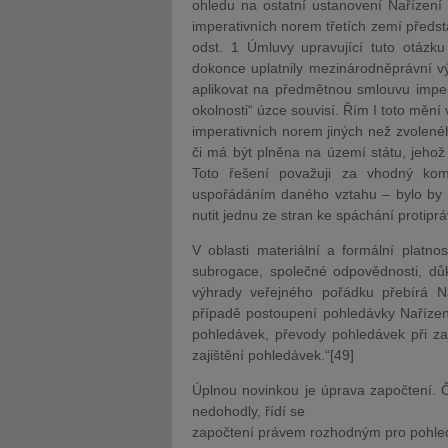
ohledu na ostatní ustanovení Nařízení
imperativních norem třetích zemí předsta
odst. 1 Úmluvy upravující tuto otázk
dokonce uplatnily mezinárodněprávní vý
aplikovat na předmětnou smlouvu impera
okolnosti“ úzce souvisí. Řím I toto mění 
imperativních norem jiných než zvolenéh
či má být plněna na území státu, jehož 
Toto řešení považuji za vhodný kom
uspořádáním daného vztahu – bylo by to
nutit jednu ze stran ke spáchání protipr
V oblasti materiální a formální platno
subrogace, společné odpovědnosti, dů
výhrady veřejného pořádku přebírá N
případě postoupení pohledávky Nařízen
pohledávek, převody pohledávek při za
zajištění pohledávek.“[49]
Úplnou novinkou je úprava započtení. Č
nedohodly, řídí se
započtení právem rozhodným pro pohledá