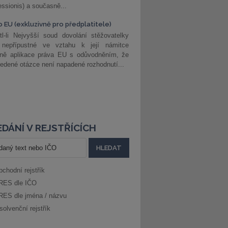
ssionis) a současně...
o EU (exkluzivně pro předplatitele)
l-li Nejvyšší soud dovolání stěžovatelky
 nepřípustné ve vztahu k její námitce
dně aplikace práva EU s odůvodněním, že
edené otázce není napadené rozhodnutí...
DÁNÍ V REJSTŘÍCÍCH
bchodní rejstřík
RES dle IČO
RES dle jména / názvu
solvenční rejstřík