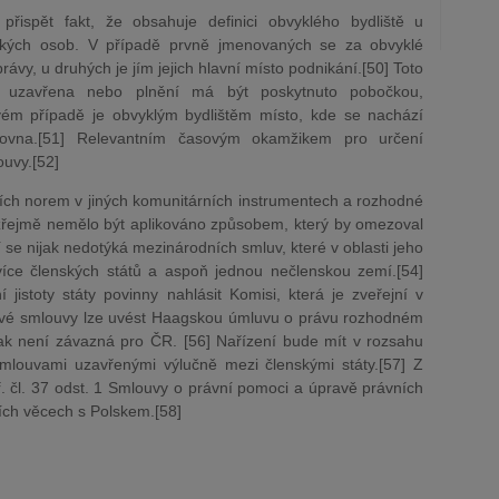
přispět fakt, že obsahuje definici obvyklého bydliště u
ických osob. V případě prvně jmenovaných se za obvyklé
právy, u druhých je jím jejich hlavní místo podnikání.[50] Toto
a uzavřena nebo plnění má být poskytnuto pobočkou,
ém případě je obvyklým bydlištěm místo, kde se nachází
zovna.[51] Relevantním časovým okamžikem pro určení
ouvy.[52]
izních norem v jiných komunitárních instrumentech a rozhodné
řejmě nemělo být aplikováno způsobem, který by omezoval
 se nijak nedotýká mezinárodních smluv, které v oblasti jeho
více členských států a aspoň jednou nečlenskou zemí.[54]
jistoty státy povinny nahlásit Komisi, která je zveřejní v
kové smlouvy lze uvést Haagskou úmluvu o právu rozhodném
šak není závazná pro ČR. [56] Nařízení bude mít v rozsahu
mlouvami uzavřenými výlučně mezi členskými státy.[57] Z
 čl. 37 odst. 1 Smlouvy o právní pomoci a úpravě právních
ích věcech s Polskem.[58]