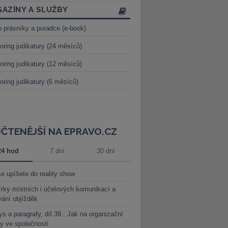
AZÍNY A SLUŽBY
o právníky a poradce (e-book)
oring judikatury (24 měsíců)
oring judikatury (12 měsíců)
oring judikatury (6 měsíců)
JČTENĚJŠÍ NA EPRAVO.CZ
24 hod
7 dní
30 dní
e upíšete do reality show
rky místních i účelových komunikací a
vání objížděk
s a paragrafy, díl 39.: Jak na organizační
y ve společnosti