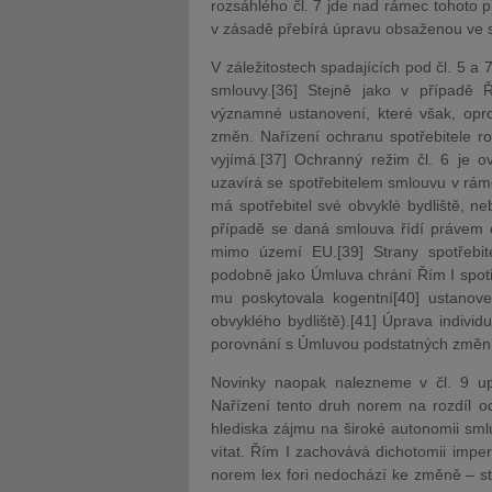
rozsáhlého čl. 7 jde nad rámec tohoto 
v zásadě přebírá úpravu obsaženou ve s
V záležitostech spadajících pod čl. 5 a 7
smlouvy.[36] Stejně jako v případě Ř
významné ustanovení, které však, opro
změn. Nařízení ochranu spotřebitele ro
vyjímá.[37] Ochranný režim čl. 6 je 
uzavírá se spotřebitelem smlouvu v rámc
má spotřebitel své obvyklé bydliště, n
případě se daná smlouva řídí právem obv
mimo území EU.[39] Strany spotřebit
podobně jako Úmluva chrání Řím I spotř
mu poskytovala kogentní[40] ustanove
obvyklého bydliště).[41] Úprava indivi
porovnání s Úmluvou podstatných změn
Novinky naopak nalezneme v čl. 9 upra
Nařízení tento druh norem na rozdíl od
hlediska zájmu na široké autonomii smlu
vítat. Řím I zachovává dichotomii imper
norem lex fori nedochází ke změně – st