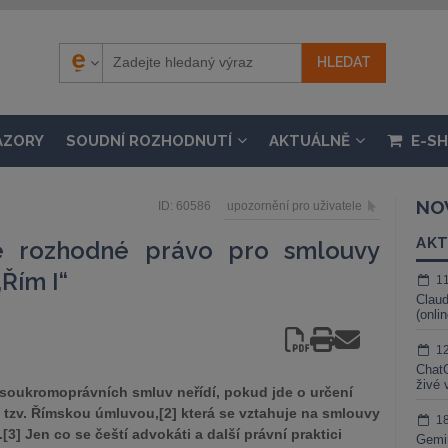
ÁZORY
SOUDNÍ ROZHODNUTÍ
AKTUÁLNĚ
E-S
NO
ID: 60586
upozornění pro uživatele
AKT
e rozhodné právo pro smlouvy
„Řím I“
1
Claud
(onli
1
ChatG
živé 
1] soukromoprávních smluv neřídí, pokud jde o určení
tzv. Římskou úmluvou,[2] která se vztahuje na smlouvy
1
3] Jen co se čeští advokáti a další právní praktici
Gemin