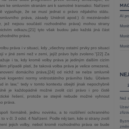
MAG
ani ke smluvním stranám ani k samotné transakci. Nařízení
ě vyjasňuje, že se musí jednat o právo nějakého státu.
AI pr
smluvního práva, zásady Unidroit apod.) či mezinárodní
y, jež nejsou součástí rozhodného práva) mohou strany
Monit
ictvím odkazu,[21] tyto však budou jako každá jiná část
ozhodného práva.
Monit
Monit
bu práva i v situaci, kdy „všechny ostatní prvky pro situaci
 v jiné zemi než v zemi, jejíž právo bylo zvoleno.“[22] Za
važuje i ta, kdy kromě volby práva je jediným dalším cizím
ém případě platí, že taková volba práva je velice omezená,
anovení domácího práva,[24] od nichž se nelze smluvně
NE
adové kogentní normy vnitrostátního právního řádu. Účelem
ud in law,“ tedy v tomto kontextu obejití jinak nepochybně
álně je každopádně možné zvolit cizí právo i pro čistě
aktické řešení, protože se stejně nebude možné vyhnout
Než s
o práva.
Uzaví
spoň formálně, jednu novinku, a to rozšíření ochranného
zřizo
 to v čl. 3 odst. 4 Nařízení. Podle něj tam, kde si strany zvolí
Byzny
zení jejich volby, neboť kromě rozhodného práva se bude
změn