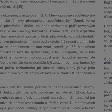
příspěvku, omezím se pouze na konstatování, že ustanovení
Rodič
měrnicích.[35]
rodič
odepř
 nelze použít ustanovení čl. 6, který upravuje spotřebitelské
důvod
ímské úmluvy představuje „spotřebitelský“ článek velice
ti původním plánům, nakonec nedoznalo příliš rozsáhlých
Odp
zšiřuje na všechny transakce, kromě těch, které explicitně
Poku
ovšem poskytnut pouze v těch případech, kdy „obchodník“
připo
se p
i své profesionální nebo podnikatelské činnosti v zemi, kde
nedo
ebo se jeho činnost na tuto zemi „zaměřuje.“[38] V takovém
v...
yklého bydliště spotřebitele, a to i v případě, že je toto
elské smlouvy si mohou zvolit jiné rozhodné právo, ale
Odův
ebitele tím, že tento nemůže být zbaven ochrany, kterou by
(exk
ní práva rozhodného při absenci volby (tedy práva jeho
Povin
duálních pracovních smluv obsažená v článku 8 nedoznala v
před
soudn
.
zákla
vujícím tzv. nutně použitelné neboli imperativní normy.
Opom
 Úmluvy definuje, a to poměrně restriktivně,[42] což lze z
před
vních stran a předvídatelnosti mezinárodních transakcí jen
Jední
ativních norem státu soudu a třetích zemí. U imperativních
řádné
ejně jako podle Úmluvy je tyto možno použít vždy, a to bez
Držba