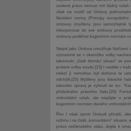
zvolené právo nemusí mít žádný vztah 
však na rozdíl od Úmluvy jednoznačn
Nestátní normy (Principy evropského 
smlouvy (myšleny jsou samozřejmě t
inkorporovat do své smlouvy prostředn
smlouvy podléhat kogentním normám r
Stejně jako Úmluva umožňuje Nařízení vol
významné se v okamžiku volby nacházejí
takovouto „čistě domácí situaci“ se po
prvkem volba soudu.[23] I nadále v každ
neboť jí nemohou být dotčena ta ust
odchýlit.[25] Myšleny jsou klasické ř
takovéto úpravy je vyhnutí se tzv. “fra
příslušného právního řádu.[26] Form
vnitrostátní vztah, ale nepůjde o pr
kogentním normám daného vnitrostátníh
Řím I však oproti Úmluvě přináší, ale
režimu i na čistě „komunitární“ situace, a
právo nečlenského státu, dojde k ome