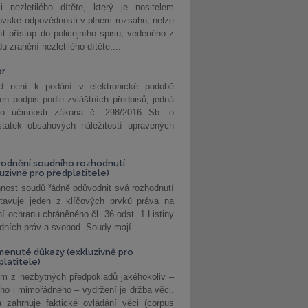
i nezletilého dítěte, který je nositelem
ovské odpovědnosti v plném rozsahu, nelze
ít přístup do policejního spisu, vedeného z
u zranění nezletilého dítěte,...
or
d není k podání v elektronické podobě
jen podpis podle zvláštních předpisů, jedná
o účinnosti zákona č. 298/2016 Sb. o
statek obsahových náležitostí upravených
odnění soudního rozhodnutí
luzivně pro předplatitele)
nost soudů řádně odůvodnit svá rozhodnutí
stavuje jeden z klíčových prvků práva na
í ochranu chráněného čl. 36 odst. 1 Listiny
dních práv a svobod. Soudy mají...
enuté důkazy (exkluzivně pro
platitele)
m z nezbytných předpokladů jakéhokoliv –
ho i mimořádného – vydržení je držba věci.
 zahrnuje faktické ovládání věci (corpus