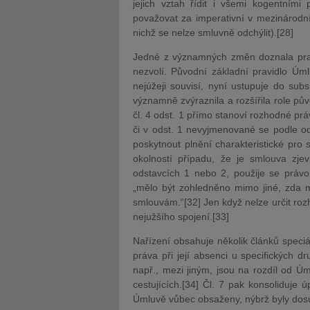
jejich vztah řídit i všemi kogentními 
považovat za imperativní v mezinárodn
nichž se nelze smluvně odchýlit).[28]
Jedné z významných změn doznala pravi
nezvolí. Původní základní pravidlo Úm
nejúžeji souvisí, nyní ustupuje do subsi
významně zvýraznila a rozšířila role pů
čl. 4 odst. 1 přímo stanoví rozhodné pr
či v odst. 1 nevyjmenované se podle od
poskytnout plnění charakteristické pro 
okolností případu, že je smlouva zj
odstavcích 1 nebo 2, použije se právo t
„mělo být zohledněno mimo jiné, zda 
smlouvám.“[32] Jen když nelze určit roz
nejužšího spojení.[33]
Nařízení obsahuje několik článků speci
práva při její absenci u specifických d
např., mezi jiným, jsou na rozdíl od Ú
cestujících.[34] Čl. 7 pak konsoliduje 
Úmluvě vůbec obsaženy, nýbrž byly dosu