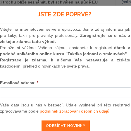
 trochu blíže seznámit, byl schválen na půdě EU
(onli
u nahrazuje. Jedná se o nařízení Řím I,[4] které bylo
2
JSTE ZDE POPRVÉ?
e na všechny smlouvy 17. prosincem 2009 počínaje.[5]
Prakt
vní rysy nové úpravy.
smluv
Vítejte na internetovém serveru epravo.cz. Jsme zdroj informací jak
0
pro laiky, tak i pro právníky profesionály.
Zaregistrujte se u nás a
Prakt
získejte zdarma řadu výhod.
judik
Protože si vážíme Vašeho zájmu, dostanete k registraci
dárek v
podobě unikátního online kurzu "Taktika jednání o smlouvách".
ONL
Registrace je zdarma, k ničemu Vás nezavazuje
a získáte
každodenní přehled o novinkách ve světě práva.
Vnos
valor
pravě kolizních pravidel pro soukromoprávní smlouvy, ale
soud
 obsažené v Římské úmluvě. Ostatně takový byl i záměr
E-mailová adresa:
*
a převést Úmluvu, mající charakter mezinárodní smlouvy, do
Výpo
neom
rý by se plně řídil režimem práva Společenství se všemi
Zásadních věcných změn proto není tolik jako drobných
Nová 
Vaše data jsou u nás v bezpečí. Údaje vyplněné při této registraci
nahou o zajištění souladu s nařízeními Brusel I[7] a Řím II.
zpracováváme podle
podmínek zpracování osobních údajů
Změn
energ
mlouvy o založení ES („SES“),[10] je, podobně jako jiná
Čern
evyžaduje implementaci v členských státech. Automaticky je