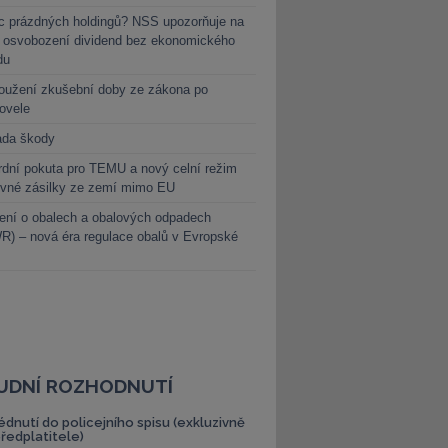
c prázdných holdingů? NSS upozorňuje na
y osvobození dividend bez ekonomického
du
oužení zkušební doby ze zákona po
novele
ada škody
dní pokuta pro TEMU a nový celní režim
evné zásilky ze zemí mimo EU
ení o obalech a obalových odpadech
) – nová éra regulace obalů v Evropské
UDNÍ ROZHODNUTÍ
édnutí do policejního spisu (exkluzivně
předplatitele)