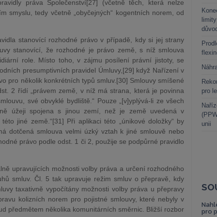
pravidly práva Společenství[27] (včetně těch, která nelze
Kone
ím smyslu, tedy včetně „obyčejných“ kogentních norem, od
limit
důvo
dla stanovící rozhodné právo v případě, kdy si jej strany
Prodl
luvy stanovící, že rozhodné je právo země, s níž smlouva
flexi
diární role. Místo toho, v zájmu posílení právní jistoty, se
Náhr
vodních presumptivních pravidel Úmluvy,[29] když Nařízení v
ávo pro několik konkrétních typů smluv.[30] Smlouvy smíšené
Rekor
st. 2 řídí „právem země, v níž má strana, která je povinna
pro l
smlouvu, své obvyklé bydliště.“ Pouze „[v]yplývá-li ze všech
Naříz
evně úžeji spojena s jinou zemí, než je země uvedená v
(PPWR
éto jiné země.“[31] Při aplikaci této „únikové doložky“ by
unii
má dotčená smlouva velmi úzký vztah k jiné smlouvě nebo
hodné právo podle odst. 1 či 2, použije se podpůrné pravidlo
álně upravujících možnosti volby práva a určení rozhodného
ruhů smluv. Čl. 5 tak upravuje režim smluv o přepravě, kdy
SO
mluvy taxativně vypočítány možnosti volby práva u přepravy
úpravu kolizních norem pro pojistné smlouvy, které nebyly v
Nahl
d předmětem několika komunitárních směrnic. Bližší rozbor
pro 