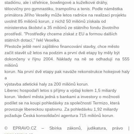
stadiónu, ale i střelnice, bowlingové a kuželkové dráhy,
tělocvičny pro gymnastiku, trampolínu a tenis. Podle náměstka
primátora Jiřího Veselky může letos radnice na realizaci projektu
uvolnit 85 miliónů korun, z nichž 50 miliónů získala od
ministerstva školství a 35 miliónů ze státního fondu životního
prostředí. "Prostředky chceme získat z EU a formou dalších
státních dotací," řekl Veselka.
Přestože ještě není zajištěno financování stavby, chce město
začít stavět už letos na podzim a první dvě etapy by měly být
dokončeny v říjnu 2004. Náklady na ně se odhadují na 555
miliónů
korun. Na první dvě etapy pak naváže rekonstrukce hokejové haly
a
výstavba atletické haly za 200 miliónů korun.
Liberec hospodaří letos s příjmy a výdaji kolem 1,5 miliardy
korun. Vedení města jedná s bankami a investory o možnosti
podílet se na koupi pohledávky za společností Termizo, která
provozuje libereckou spalovnu. Za pohledávku 1,92 miliardy
požaduje Česká konsolidační agentura 715 miliónů korun.
© EPRAVO.CZ – Sbírka zákonů, judikatura, právo |