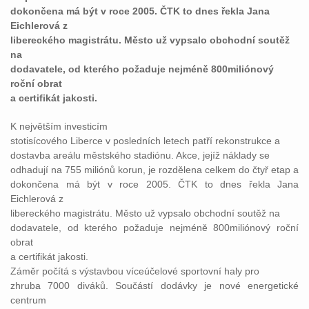
dokončena má být v roce 2005. ČTK to dnes řekla Jana
Eichlerová z
libereckého magistrátu. Město už vypsalo obchodní soutěž
na
dodavatele, od kterého požaduje nejméně 800miliónový
roční obrat
a certifikát jakosti.
K největším investicím
stotisícového Liberce v posledních letech patří rekonstrukce a
dostavba areálu městského stadiónu. Akce, jejíž náklady se
odhadují na 755 miliónů korun, je rozdělena celkem do čtyř etap a
dokončena má být v roce 2005. ČTK to dnes řekla Jana
Eichlerová z
libereckého magistrátu. Město už vypsalo obchodní soutěž na
dodavatele, od kterého požaduje nejméně 800miliónový roční
obrat
a certifikát jakosti.
Záměr počítá s výstavbou víceúčelové sportovní haly pro
zhruba 7000 diváků. Součástí dodávky je nové energetické
centrum