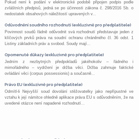
Pokud není k podání v elektronické podobě připojen podpis podle
zvláštních předpisů, jedná se po účinnosti zákona č. 298/2016 Sb. o
nedostatek obsahových náležitostí upravených v...
Odůvodnění soudního rozhodnutí (exkluzivně pro předplatitele)
Povinnost soudů řádně odůvodnit svá rozhodnutí představuje jeden z
klíčových prvků práva na soudní ochranu chráněného čl. 36 odst. 1
Listiny základních práv a svobod. Soudy mají...
Opomenuté důkazy (exkluzivně pro předplatitele)
Jedním z nezbytných předpokladů jakéhokoliv – řádného i
mimořádného – vydržení je držba věci. Držba zahrnuje faktické
ovládání věci (corpus possessionis) a současně...
Právo EU (exkluzivně pro předplatitele)
Odmítl-li Nejvyšší soud dovolání stěžovatelky jako nepřípustné ve
vztahu k její námitce ohledně aplikace práva EU s odůvodněním, že na
uvedené otázce není napadené rozhodnutí...