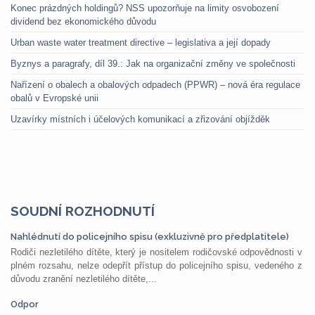
Konec prázdných holdingů? NSS upozorňuje na limity osvobození
dividend bez ekonomického důvodu
Urban waste water treatment directive – legislativa a její dopady
Byznys a paragrafy, díl 39.: Jak na organizační změny ve společnosti
Nařízení o obalech a obalových odpadech (PPWR) – nová éra regulace
obalů v Evropské unii
Uzavírky místních i účelových komunikací a zřizování objížděk
SOUDNÍ ROZHODNUTÍ
Nahlédnutí do policejního spisu (exkluzivně pro předplatitele)
Rodiči nezletilého dítěte, který je nositelem rodičovské odpovědnosti v
plném rozsahu, nelze odepřít přístup do policejního spisu, vedeného z
důvodu zranění nezletilého dítěte,...
Odpor