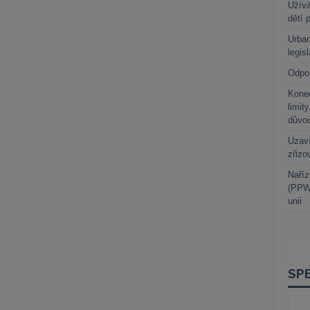
Užívá
dětí 
Urban
legis
Odpo
Kone
limit
důvo
Uzaví
zřizo
Naříz
(PPWR
unii