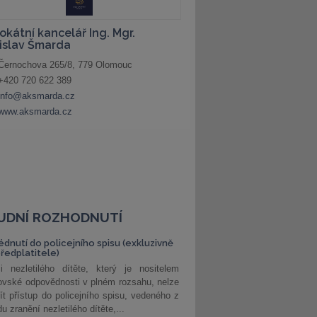
UDNÍ ROZHODNUTÍ
édnutí do policejního spisu (exkluzivně
předplatitele)
i nezletilého dítěte, který je nositelem
ovské odpovědnosti v plném rozsahu, nelze
ít přístup do policejního spisu, vedeného z
u zranění nezletilého dítěte,...