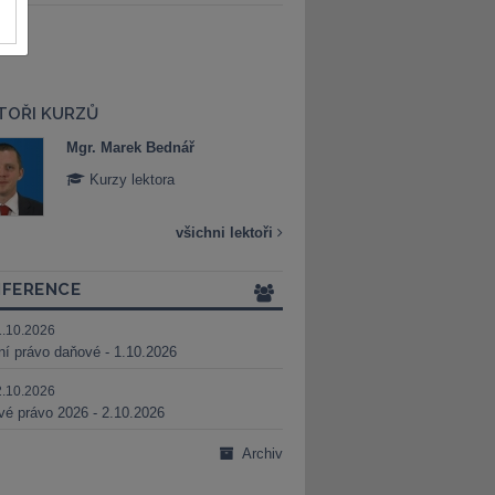
TOŘI KURZŮ
Mgr. Marek Bednář
Mgr. Veronika 
Kurzy lektora
Kurzy lektora
všichni lektoři
FERENCE
1.10.2026
ní právo daňové - 1.10.2026
2.10.2026
é právo 2026 - 2.10.2026
Archiv