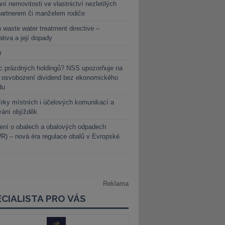
ní nemovitosti ve vlastnictví nezletilých
partnerem či manželem rodiče
 waste water treatment directive –
lativa a její dopady
r
c prázdných holdingů? NSS upozorňuje na
y osvobození dividend bez ekonomického
du
rky místních i účelových komunikací a
vání objížděk
ení o obalech a obalových odpadech
) – nová éra regulace obalů v Evropské