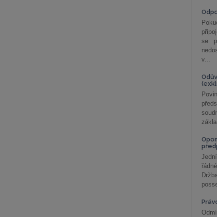
Odp
Poku
připo
se p
nedo
v...
Odův
(exk
Povin
před
soudn
zákla
Opom
před
Jední
řádné
Držba
posse
Práv
Odmít