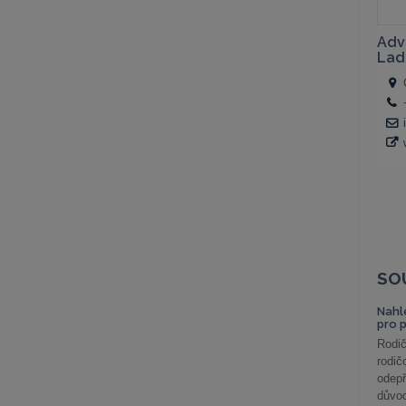
SO
Nahl
pro 
Rodič
rodič
odepř
důvod