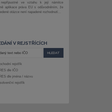
 nepřípustné ve vztahu k její námitce
dně aplikace práva EU s odůvodněním, že
edené otázce není napadené rozhodnutí...
DÁNÍ V REJSTŘÍCÍCH
bchodní rejstřík
RES dle IČO
RES dle jména / názvu
solvenční rejstřík