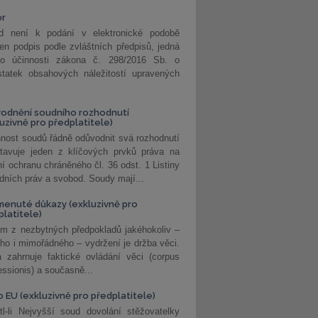
or
d není k podání v elektronické podobě
jen podpis podle zvláštních předpisů, jedná
o účinnosti zákona č. 298/2016 Sb. o
statek obsahových náležitostí upravených
odnění soudního rozhodnutí
luzivně pro předplatitele)
nost soudů řádně odůvodnit svá rozhodnutí
stavuje jeden z klíčových prvků práva na
í ochranu chráněného čl. 36 odst. 1 Listiny
dních práv a svobod. Soudy mají...
enuté důkazy (exkluzivně pro
platitele)
m z nezbytných předpokladů jakéhokoliv –
ho i mimořádného – vydržení je držba věci.
 zahrnuje faktické ovládání věci (corpus
ssionis) a současně...
o EU (exkluzivně pro předplatitele)
l-li Nejvyšší soud dovolání stěžovatelky