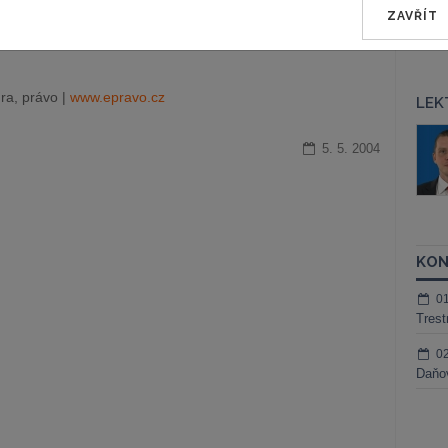
ZAVŘÍT
ra, právo |
www.epravo.cz
LEK
áš Sokol
JUDr. Martin Maisner, Ph.D.,
5. 5. 2004
MCIArb
ktora
Kurzy lektora
KON
0
Trest
0
Daňov