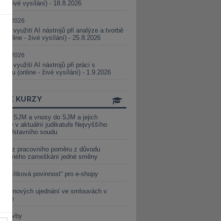
ne - živé vysílání) - 18.8.2026
5.08.2026
ické využití AI nástrojů při analýze a tvorbě
 (online - živé vysílání) - 25.8.2026
1.09.2026
ické využití AI nástrojů při práci s
aturou (online - živé vysílání) - 1.9.2026
INE KURZY
y ze SJM a vnosy do SJM a jejich
izace v aktuální judikatuře Nejvyššího
u a Ústavního soudu
věď z pracovního poměru z důvodu
luveného zameškání jedné směny
„tlačítková povinnost“ pro e-shopy
a cenových ujednání ve smlouvách v
etice
é stavby