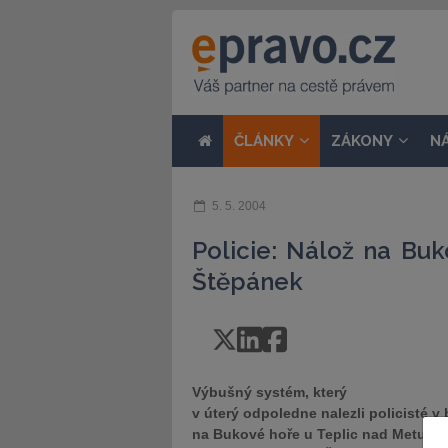
ČLÁNKY
ZÁKONY
N
5. 5. 2004
Policie: Nálož na Bu
Štěpánek
Výbušný systém, který
v úterý odpoledne nalezli policisté v
na Bukové hoře u Teplic nad Metují 