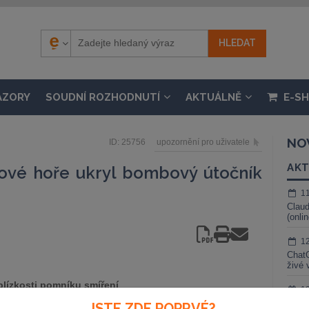
ÁZORY
SOUDNÍ ROZHODNUTÍ
AKTUÁLNĚ
E-S
NO
ID: 25756
upozornění pro uživatele
AKT
kové hoře ukryl bombový útočník
1
Claud
(onli
1
ChatG
živé 
 blízkosti pomníku smíření
1
na Náchodsku, ukryl na místě
Gemin
JSTE ZDE POPRVÉ?