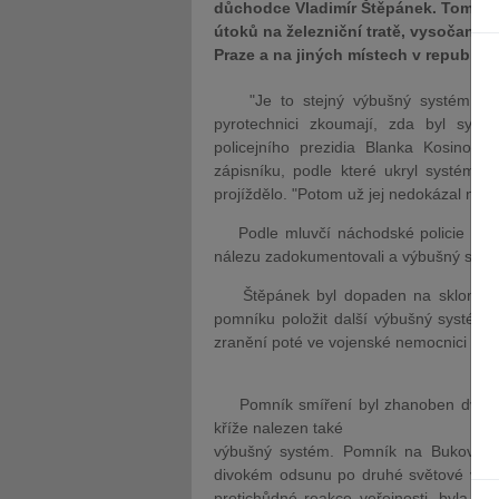
důchodce Vladimír Štěpánek. Tomu s
útoků na železniční tratě, vysočansk
Praze a na jiných místech v republice
"Je to stejný výbušný systém, jak
pyrotechnici zkoumají, zda byl sys
policejního prezidia Blanka Kosinov
zápisníku, podle které ukryl systém n
projíždělo. "Potom už jej nedokázal najít
Podle mluvčí náchodské policie polici
nálezu zadokumentovali a výbušný systé
Štěpánek byl dopaden na sklonku loň
pomníku položit další výbušný systém.
zranění poté ve vojenské nemocnici zem
Pomník smíření byl zhanoben dvakrát h
kříže nalezen také
výbušný systém. Pomník na Bukové ho
divokém odsunu po druhé světové válce
protichůdné reakce veřejnosti, byla t