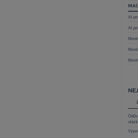
MAG
AI pr
AI pr
Monit
Monit
Monit
NE
Odůvo
otáz
Výpo