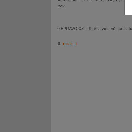
Inex.
© EPRAVO.CZ – Sbírka zákonů, judikatu
JUDr. Tomáš Nielsen
JUDr. Tom
redakce
Kurzy lektora
Kurzy le