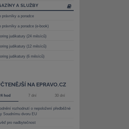
AZÍNY A SLUŽBY
o právníky a poradce
o právníky a poradce (e-book)
oring judikatury (24 měsíců)
oring judikatury (12 měsíců)
oring judikatury (6 měsíců)
JČTENĚJŠÍ NA EPRAVO.CZ
24 hod
7 dní
30 dní
dnění rozhodnutí o nepoložení předběžné
ky Soudnímu dvoru EU
věď pro nadbytečnost