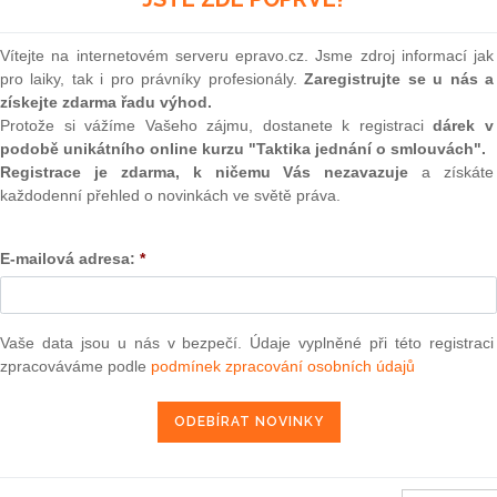
e přičítá několik bombových
(onli
ou nemocnici či památníky v
2
.
Vítejte na internetovém serveru epravo.cz. Jsme zdroj informací jak
Prakt
pro laiky, tak i pro právníky profesionály.
Zaregistrujte se u nás a
smluv
o měl u sebe Štěpánek v době, kdy byl zadržen. Nyní
získejte zdarma řadu výhod.
tém funkční a mohl explodovat," řekla dnes ČTK mluvčí
0
Protože si vážíme Vašeho zájmu, dostanete k registraci
dárek v
á. Policisty navedla na stopu bomby informace z mužova
Prakt
podobě unikátního online kurzu "Taktika jednání o smlouvách".
judik
a místě v okamžiku, kdy jej vyrušilo auto, které nedaleko
Registrace je zdarma, k ničemu Vás nezavazuje
a získáte
," řekla Kosinová.
každodenní přehled o novinkách ve světě práva.
ONL
sté v úterý na místě pracovali do večerních hodin. "Místo
m byl převezen na další zkoumání do Prahy," řekla.
E-mailová adresa:
*
Vnos
valor
ského roku v Teplicích nad Metují poté, co se snažil k
soud
 Při zatýkání se pokusil spáchat sebevraždu a na následky
Výpo
řel.
Vaše data jsou u nás v bezpečí. Údaje vyplněné při této registraci
neom
zpracováváme podle
podmínek zpracování osobních údajů
Nová 
ákovými kříži a nacistickými nápisy, loni v květnu byl u
Změn
energ
ře připomíná povr aždění 23 místních Němců při jejich
. Iniciátory výstavby pomníku, který od počátku vzbuzoval
Čern
eplická radnice a nezisková sdružení Tuž se, Broumovsko a