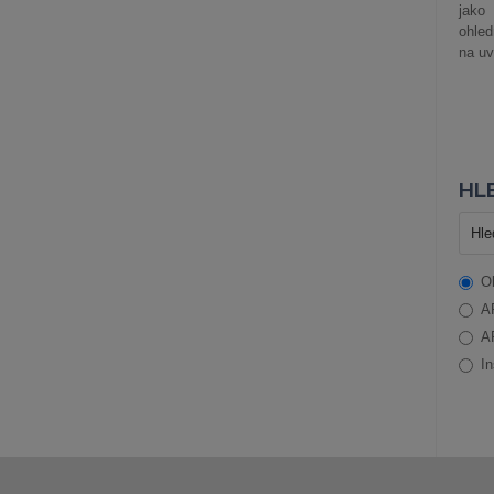
jako
ohle
na uv
HLE
O
A
A
In