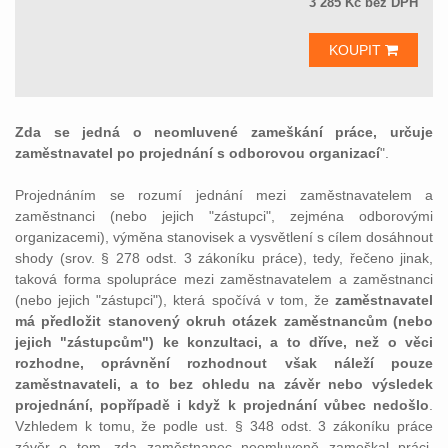
3 285 Kč bez DPH
KOUPIT
Zda se jedná o neomluvené zameškání práce, určuje
zaměstnavatel po projednání s odborovou organizací
".
Projednáním se rozumí jednání mezi zaměstnavatelem a
zaměstnanci (nebo jejich "zástupci", zejména odborovými
organizacemi), výměna stanovisek a vysvětlení s cílem dosáhnout
shody (srov. § 278 odst. 3 zákoníku práce), tedy, řečeno jinak,
taková forma spolupráce mezi zaměstnavatelem a zaměstnanci
(nebo jejich "zástupci"), která spočívá v tom, že
zaměstnavatel
má předložit stanovený okruh otázek zaměstnancům (nebo
jejich "zástupcům") ke konzultaci, a to dříve, než o věci
rozhodne, oprávnění rozhodnout však náleží pouze
zaměstnavateli, a to bez ohledu na závěr nebo výsledek
projednání, popřípadě i když k projednání vůbec nedošlo
.
Vzhledem k tomu, že podle ust. § 348 odst. 3 zákoníku práce
závěr o tom, zda zaměstnanec neomluveně zameškal práci,