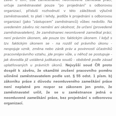
určuje zaměstnavatel pouze "po projednání" s odborovou
organizací, přísluší rozhodnutí v této záležitosti výlučně
zaměstnavateli; to platí i tehdy, jestliže k projednání s odborovou
organizací (jako "zástupcem" zaměstnanců) vůbec nedošlo.
Na
uvedeném závěru nic nemění ani okolnost, že určení (provedené
zaměstnavatelem), že zaměstnanec neomluveně zameškal práci,
není právním úkonem, ale pouze tzv. faktickým úkonem. I když s
tzv. faktickým úkonem se - na rozdíl od právního úkonu -
nespojuje vznik, změna nebo zánik práv a povinností účastníků
pracovněprávního vztahu, jde projev vůle, u něhož se postupuje -
jak dovodila již ustálená judikatura soudů - obdobně podle zásad
uplatňovaných u právních úkonů
.
Nejvyšší soud ČR proto
dospěl k závěru, že okamžité zrušení pracovního poměru
učiněné zaměstnavatelem podle ust. § 55 odst. 1 písm. b)
zákoníku práce z důvodu neomluveného zameškání práce
není neplatné pro rozpor se zákonem jen proto, že
zaměstnavatel určil, že se u zaměstnance jedná o
neomluvené zameškání práce, bez projednání s odborovou
organizací.