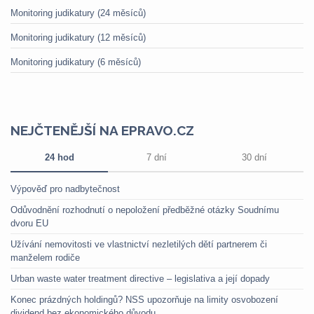
Monitoring judikatury (24 měsíců)
Monitoring judikatury (12 měsíců)
Monitoring judikatury (6 měsíců)
NEJČTENĚJŠÍ NA EPRAVO.CZ
24 hod
7 dní
30 dní
Výpověď pro nadbytečnost
Odůvodnění rozhodnutí o nepoložení předběžné otázky Soudnímu
dvoru EU
Užívání nemovitosti ve vlastnictví nezletilých dětí partnerem či
manželem rodiče
Urban waste water treatment directive – legislativa a její dopady
Konec prázdných holdingů? NSS upozorňuje na limity osvobození
dividend bez ekonomického důvodu