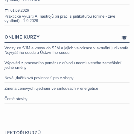
01.09.2026
Praktické využití AI nástrojů při práci s judikaturou (online - živé
vysílání) - 1.9.2026
ONLINE KURZY
Vnosy ze SJM a vnosy do SJM a jejich valorizace v aktuální judikatuře
Nejvyššího soudu a Ústavního soudu
Výpověď z pracovního poměru z důvodu neomluveného zameškání
jedné směny
Nová „tlačítková povinnost“ pro e-shopy
Změna cenových ujednání ve smlouvách v energetice
Černé stavby
LEKTOŘI KURZŮ