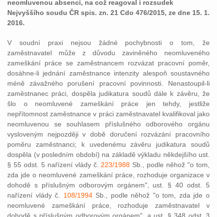
neomluvenou absenci, na což reagoval i rozsudek
Nejvyššího soudu ČR spis. zn. 21 Cdo 476/2015, ze dne 15. 1.
2016.
V soudní praxi nejsou žádné pochybnosti o tom, že
zaměstnavatel může z důvodu zaviněného neomluveného
zameškání práce se zaměstnancem rozvázat pracovní poměr,
dosáhne-li jednání zaměstnance intenzity alespoň soustavného
méně závažného porušení pracovní povinnosti. Nenastoupil-li
zaměstnanec práci, dospěla judikatura soudů dále k závěru, že
šlo o neomluvené zameškání práce jen tehdy, jestliže
nepřítomnost zaměstnance v práci zaměstnavatel kvalifikoval jako
neomluvenou se souhlasem příslušného odborového orgánu
vysloveným nejpozději v době doručení rozvázání pracovního
poměru zaměstnanci; k uvedenému závěru judikatura soudů
dospěla (v posledním období) na základě výkladu někdejšího ust.
§ 55 odst. 5 nařízení vlády č.
223/1988
Sb., podle něhož "o tom,
zda jde o neomluvené zameškání práce, rozhoduje organizace v
dohodě s příslušným odborovým orgánem", ust. § 40 odst. 5
nařízení vlády č.
108/1994
Sb., podle něhož "o tom, zda jde o
neomluvené zameškání práce, rozhoduje zaměstnavatel v
dohodě s příslušným odborovým orgánem", a ust. § 348 odst. 3