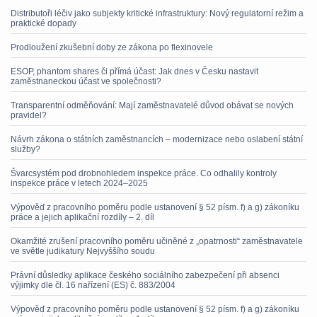
Distributoři léčiv jako subjekty kritické infrastruktury: Nový regulatorní režim a
praktické dopady
Prodloužení zkušební doby ze zákona po flexinovele
ESOP, phantom shares či přímá účast: Jak dnes v Česku nastavit
zaměstnaneckou účast ve společnosti?
Transparentní odměňování: Mají zaměstnavatelé důvod obávat se nových
pravidel?
Návrh zákona o státních zaměstnancích – modernizace nebo oslabení státní
služby?
Švarcsystém pod drobnohledem inspekce práce. Co odhalily kontroly
inspekce práce v letech 2024–2025
Výpověď z pracovního poměru podle ustanovení § 52 písm. f) a g) zákoníku
práce a jejich aplikační rozdíly – 2. díl
Okamžité zrušení pracovního poměru učiněné z „opatrnosti“ zaměstnavatele
ve světle judikatury Nejvyššího soudu
Právní důsledky aplikace českého sociálního zabezpečení při absenci
výjimky dle čl. 16 nařízení (ES) č. 883/2004
Výpověď z pracovního poměru podle ustanovení § 52 písm. f) a g) zákoníku