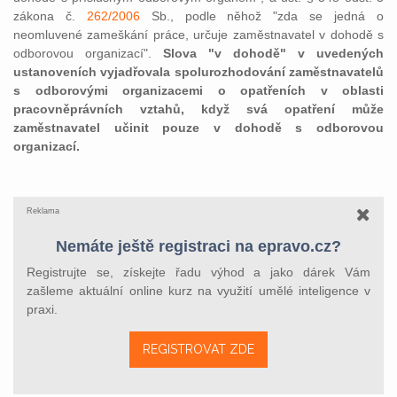
zákona č.
262/2006
Sb., podle něhož "zda se jedná o
neomluvené zameškání práce, určuje zaměstnavatel v dohodě s
odborovou organizací".
Slova "v dohodě" v uvedených
ustanoveních vyjadřovala spolurozhodování zaměstnavatelů
s odborovými organizacemi o opatřeních v oblasti
pracovněprávních vztahů, když svá opatření může
zaměstnavatel učinit pouze v dohodě s odborovou
organizací.
Reklama
Nemáte ještě registraci na epravo.cz?
Registrujte se, získejte řadu výhod a jako dárek Vám
zašleme aktuální online kurz na využití umělé inteligence v
praxi.
REGISTROVAT ZDE