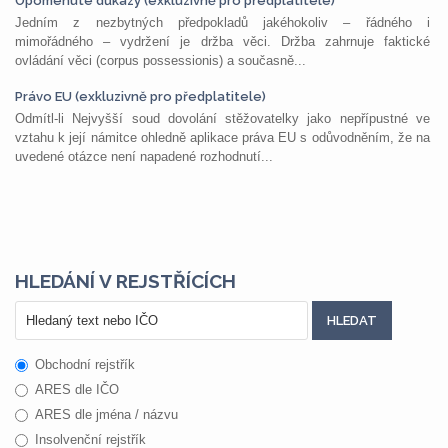
Opomenuté důkazy (exkluzivně pro předplatitele)
Jedním z nezbytných předpokladů jakéhokoliv – řádného i
mimořádného – vydržení je držba věci. Držba zahrnuje faktické
ovládání věci (corpus possessionis) a současně...
Právo EU (exkluzivně pro předplatitele)
Odmítl-li Nejvyšší soud dovolání stěžovatelky jako nepřípustné ve
vztahu k její námitce ohledně aplikace práva EU s odůvodněním, že na
uvedené otázce není napadené rozhodnutí...
HLEDÁNÍ V REJSTŘÍCÍCH
Obchodní rejstřík
ARES dle IČO
ARES dle jména / názvu
Insolvenční rejstřík