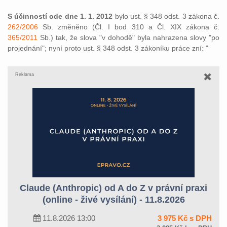
S účinností ode dne 1. 1. 2012
bylo ust. § 348 odst. 3 zákona č.
262/2006
Sb. změněno (Čl. I bod 310 a Čl. XIX zákona č.
365/2011
Sb.) tak, že slova "v dohodě" byla nahrazena slovy "po
projednání"; nyní proto ust. § 348 odst. 3 zákoníku práce zní: "
Reklama
Claude (Anthropic) od A do Z v právní praxi
(online - živé vysílání) - 11.8.2026
11.8.2026 13:00
3 975 Kč s DPH