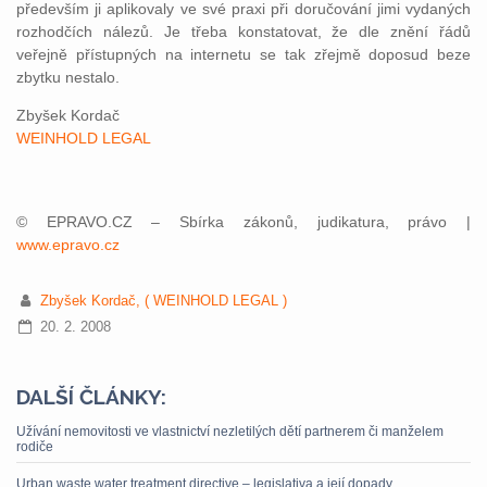
především ji aplikovaly ve své praxi při doručování jimi vydaných
rozhodčích nálezů. Je třeba konstatovat, že dle znění řádů
veřejně přístupných na internetu se tak zřejmě doposud beze
zbytku nestalo.
Zbyšek Kordač
WEINHOLD LEGAL
© EPRAVO.CZ – Sbírka zákonů, judikatura, právo |
www.epravo.cz
Zbyšek Kordač, ( WEINHOLD LEGAL )
20. 2. 2008
DALŠÍ ČLÁNKY:
Užívání nemovitosti ve vlastnictví nezletilých dětí partnerem či manželem
rodiče
Urban waste water treatment directive – legislativa a její dopady