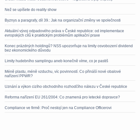
Než se upíšete do reality show
Byznys a paragrafy, díl 39.: Jak na organizační změny ve společnosti
Aktuální vývoj odpadového práva v České republice: od implementace
evropských cílů k praktickým problémům aplikační praxe
Konec prázdných holdingů? NSS upozorňuje na limity osvobození dividend
bez ekonomického důvodu
Limity hudebního samplingu aneb konečně víme, co je pastiš
Méně plastu, méně vzduchu, víc povinností. Co přináší nové obalové
nařízení PPWR?
Uznání a výkon cizího obchodního rozhodčího nálezu v České republice
Reforma nařízení EU 261/2004: Co znamená pro letecké dopravce?
Compliance ve firmě: Proč nestojí jen na Compliance Officerovi