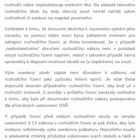
rozhodčí nález nepředstavuje exekuční titul. Na základě takového
rozhodčího titulu by tedy obecný soud neměl nařídit výkon
rozhodnutí či exekuci na majetek povinného.
Vzhledem k tomu, že donucení dlužníka k nucenému splnění jeho
závazku za pomoci státní moci bývá základním motivem pro
zahájení rozhodčího řízení, je třeba konstatovat, že v případě
„nedostatečného“ doručení rozhodčího nálezu není v podstatě
smysl rozhodčího řízení naplněn, neboť v takovém případě nemá
oprávněný k dispozici možnost obrátit se (s úspěchem) na soud.
Výše uvedený závěr zajisté není důvodem k odklonu od
rozhodčího řízení jako způsobu řešení sporů. Je však třeba
doporučit stranám případného rozhodčího řízení, aby buď už v
rozhodčí smlouvě, či později v průběhu řízení zavázaly rozhodce
k tomu, aby bylo při doručování rozhodčího nálezu postupováno
dle příslušných ustanovení OSŘ.
V případě řízení před stálými rozhodčími soudy ve smyslu
ustanovení § 13 zákona o rozhodčím řízení je pak třeba, aby tyto
instituce reflektovaly výše uvedenou judikaturu Nejvyššího soudu
a adekvátně změnily příslušná ustanovení svých statutů a řádů a