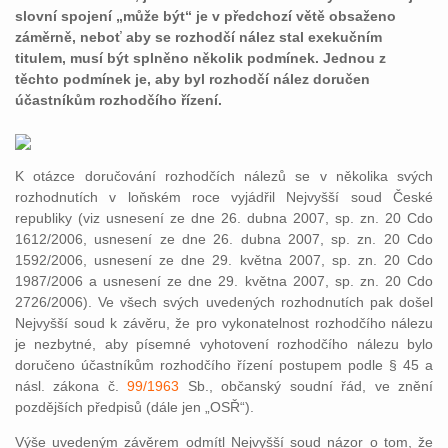
slovní spojení „může být“ je v předchozí větě obsaženo
záměrně, neboť aby se rozhodčí nález stal exekučním
titulem, musí být splněno několik podmínek. Jednou z
těchto podmínek je, aby byl rozhodčí nález doručen
účastníkům rozhodčího řízení.
K otázce doručování rozhodčích nálezů se v několika svých
rozhodnutích v loňském roce vyjádřil Nejvyšší soud České
republiky (viz usnesení ze dne 26. dubna 2007, sp. zn. 20 Cdo
1612/2006, usnesení ze dne 26. dubna 2007, sp. zn. 20 Cdo
1592/2006, usnesení ze dne 29. května 2007, sp. zn. 20 Cdo
1987/2006 a usnesení ze dne 29. května 2007, sp. zn. 20 Cdo
2726/2006). Ve všech svých uvedených rozhodnutích pak došel
Nejvyšší soud k závěru, že pro vykonatelnost rozhodčího nálezu
je nezbytné, aby písemné vyhotovení rozhodčího nálezu bylo
doručeno účastníkům rozhodčího řízení postupem podle § 45 a
násl. zákona č.
99/1963
Sb., občanský soudní řád, ve znění
pozdějších předpisů (dále jen „OSŘ“).
Výše uvedeným závěrem odmítl Nejvyšší soud názor o tom, že