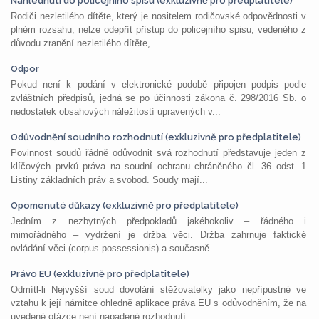
Nahlédnutí do policejního spisu (exkluzivně pro předplatitele)
Rodiči nezletilého dítěte, který je nositelem rodičovské odpovědnosti v
plném rozsahu, nelze odepřít přístup do policejního spisu, vedeného z
důvodu zranění nezletilého dítěte,...
Odpor
Pokud není k podání v elektronické podobě připojen podpis podle
zvláštních předpisů, jedná se po účinnosti zákona č. 298/2016 Sb. o
nedostatek obsahových náležitostí upravených v...
Odůvodnění soudního rozhodnutí (exkluzivně pro předplatitele)
Povinnost soudů řádně odůvodnit svá rozhodnutí představuje jeden z
klíčových prvků práva na soudní ochranu chráněného čl. 36 odst. 1
Listiny základních práv a svobod. Soudy mají...
Opomenuté důkazy (exkluzivně pro předplatitele)
Jedním z nezbytných předpokladů jakéhokoliv – řádného i
mimořádného – vydržení je držba věci. Držba zahrnuje faktické
ovládání věci (corpus possessionis) a současně...
Právo EU (exkluzivně pro předplatitele)
Odmítl-li Nejvyšší soud dovolání stěžovatelky jako nepřípustné ve
vztahu k její námitce ohledně aplikace práva EU s odůvodněním, že na
uvedené otázce není napadené rozhodnutí...