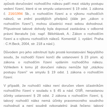
způsob doručování rozhodčího nálezu patří mezi otázky postupu
vedení řízení, které si ve smyslu ustanovení § 19 odst. 1 zákona
č.
216/1994
Sb., o rozhodčím řízení a o výkonu rozhodčích
nálezů, ve znění pozdějších předpisů (dále jen „zákon o
rozhodčím řízení“), mohou účastníci mezi sebou dohodnout.
Přípustnost takové dohody byla doposud zastávána v odborné
právní literatuře (viz. např. Bělohlávek, A.: Zákon o rozhodčím
řízení a o výkonu rozhodčích nálezů. Komentář. 1. vydání. Praha
: C.H.Beck, 2004, str. 218 a násl.).
Důvodem pro jeho odmítnutí bylo prosté konstatování Nejvyššího
soudu, že rozhodčí řízení končí dle ustanovení § 23 písm. a)
zákona o rozhodčím řízení vydáním rozhodčího nálezu.
Vzhledem k tomu již doručení nálezu nemůže být „otázkou
postupu řízení“ ve smyslu § 19 odst. 1 zákona o rozhodčím
řízení.
V případě, že rozhodčí nález není doručen všem účastníkům
rozhodčího řízení v souladu s § 45 a násl. OSŘ, nenastanou
účinky ustanovení § 28 odst. 2 zákona o rozhodčím řízení, tj.
takový rozhodčí nález nemá účinky pravomocného soudního
rozhodnutí a není soudně vykonatelný; jinak řečeno: takový