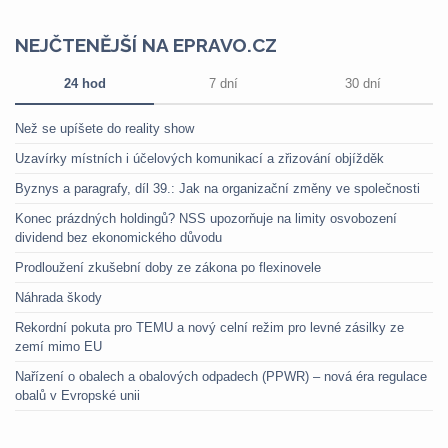
NEJČTENĚJŠÍ NA EPRAVO.CZ
24 hod
7 dní
30 dní
Než se upíšete do reality show
Uzavírky místních i účelových komunikací a zřizování objížděk
Byznys a paragrafy, díl 39.: Jak na organizační změny ve společnosti
Konec prázdných holdingů? NSS upozorňuje na limity osvobození
dividend bez ekonomického důvodu
Prodloužení zkušební doby ze zákona po flexinovele
Náhrada škody
Rekordní pokuta pro TEMU a nový celní režim pro levné zásilky ze
zemí mimo EU
Nařízení o obalech a obalových odpadech (PPWR) – nová éra regulace
obalů v Evropské unii