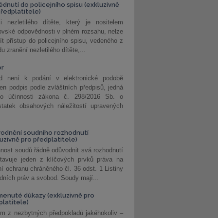
édnutí do policejního spisu (exkluzivně
předplatitele)
i nezletilého dítěte, který je nositelem
ovské odpovědnosti v plném rozsahu, nelze
ít přístup do policejního spisu, vedeného z
u zranění nezletilého dítěte,...
or
d není k podání v elektronické podobě
jen podpis podle zvláštních předpisů, jedná
o účinnosti zákona č. 298/2016 Sb. o
statek obsahových náležitostí upravených
odnění soudního rozhodnutí
luzivně pro předplatitele)
nost soudů řádně odůvodnit svá rozhodnutí
stavuje jeden z klíčových prvků práva na
í ochranu chráněného čl. 36 odst. 1 Listiny
dních práv a svobod. Soudy mají...
enuté důkazy (exkluzivně pro
platitele)
m z nezbytných předpokladů jakéhokoliv –