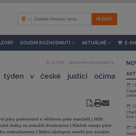
ÁZORY
SOUDNÍ ROZHODNUTÍ
AKTUÁLNĚ
E-S
NO
ID: 117444
upozornění pro uživatele
AKT
týden v české justici očima
1
Claud
(onli
1
ChatG
živé 
í páry partnerství s většinou práv manželů | NSS
eské dráhy za zneužití dominance | Křeček varuje před
1
kého ombudsmana | Státní zástupce navrhl pro soudce
Gemin