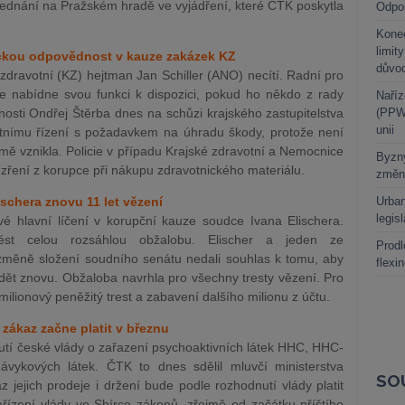
ednání na Pražském hradě ve vyjádření, které ČTK poskytla
Odpo
Kone
limit
tickou odpovědnost v kauze zakázek KZ
důvo
zdravotní (KZ) hejtman Jan Schiller (ANO) necítí. Radní pro
že nabídne svou funkci k dispozici, pokud ho někdo z rady
Naříz
osti Ondřej Štěrba dnes na schůzi krajského zastupitelstva
(PPWR
unii
restnímu řízení s požadavkem na úhradu škody, protože není
rmě vznikla. Policie v případu Krajské zdravotní a Nemocnice
Byzny
dezření z korupce při nákupu zdravotnického materiálu.
změn
ischera znovu 11 let vězení
Urban
legis
é hlavní líčení v korupční kauze soudce Ivana Elischera.
ést celou rozsáhlou obžalobu. Elischer a jeden ze
Prodl
změně složení soudního senátu nedali souhlas k tomu, aby
flexi
ět znovu. Obžaloba navrhla pro všechny tresty vězení. Pro
milionový peněžitý trest a zabavení dalšího milionu z účtu.
 zákaz začne platit v březnu
utí české vlády o zařazení psychoaktivních látek HHC, HHC-
kových látek. ČTK to dnes sdělil mluvčí ministerstva
SO
 jejich prodeje i držení bude podle rozhodnutí vlády platit
řízení vlády ve Sbírce zákonů, zřejmě od začátku příštího