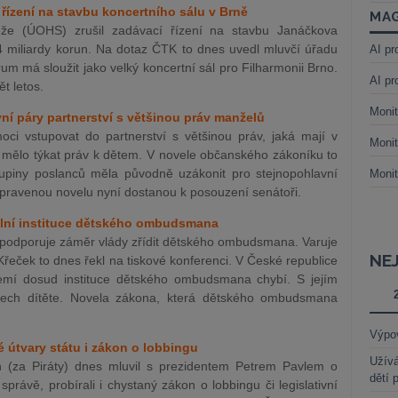
ízení na stavbu koncertního sálu v Brně
MAG
že (ÚOHS) zrušil zadávací řízení na stavbu Janáčkova
,4 miliardy korun. Na dotaz ČTK to dnes uvedl mluvčí úřadu
AI pr
um má sloužit jako velký koncertní sál pro Filharmonii Brno.
AI pr
t letos.
Monit
í páry partnerství s většinou práv manželů
ci vstupovat do partnerství s většinou práv, jaká mají v
Monit
mělo týkat práv k dětem. V novele občanského zákoníku to
upiny poslanců měla původně uzákonit pro stejnopohlavní
Monit
Upravenou novelu nyní dostanou k posouzení senátoři.
ální instituce dětského ombudsmana
 podporuje záměr vlády zřídit dětského ombudsmana. Varuje
NE
 Křeček to dnes řekl na tiskové konferenci. V České republice
emí dosud instituce dětského ombudsmana chybí. S jejím
vech dítěte. Novela zákona, která dětského ombudsmana
Výpo
 útvary státu i zákon o lobbingu
Užívá
un (za Piráty) dnes mluvil s prezidentem Petrem Pavlem o
dětí 
správě, probírali i chystaný zákon o lobbingu či legislativní