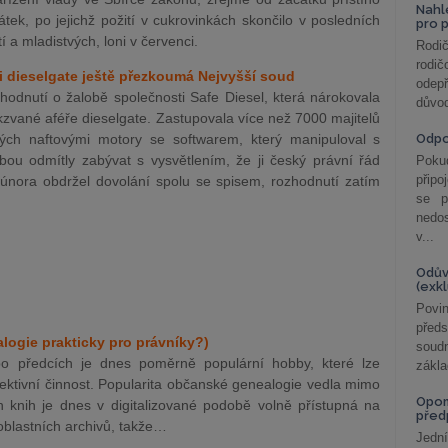
Nahl
tek, po jejichž požití v cukrovinkách skončilo v posledních
pro 
 a mladistvých, loni v červenci.
Rodič
rodič
 dieselgate ještě přezkoumá Nejvyšší soud
odepř
odnutí o žalobě společnosti Safe Diesel, která nárokovala
důvod
zvané aféře dieselgate. Zastupovala více než 7000 majitelů
ch naftovými motory se softwarem, který manipuloval s
Odp
ou odmítly zabývat s vysvětlením, že ji český právní řád
Poku
připo
února obdržel dovolání spolu se spisem, rozhodnutí zatím
se p
nedo
v...
Odův
(exk
Povin
před
logie prakticky pro právníky?)
soudn
po předcích je dnes poměrně populární hobby, které lze
zákla
tektivní činnost. Popularita občanské genealogie vedla mimo
Opom
h knih je dnes v digitalizované podobě volně přístupná na
před
oblastních archivů, takže…
Jední