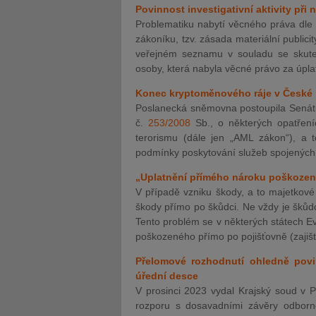
Povinnost investigativní aktivity při
Problematiku nabytí věcného práva dle
zákoníku, tzv. zásada materiální publicit
veřejném seznamu v souladu se skut
osoby, která nabyla věcné právo za úpl
Konec kryptoměnového ráje v České re
Poslanecká sněmovna postoupila Senátu
č.
253/2008
Sb., o některých opatřeníc
terorismu (dále jen „AML zákon“), a t
podmínky poskytování služeb spojených
„Uplatnění přímého nároku poškozené
V případě vzniku škody, a to majetkov
škody přímo po škůdci. Ne vždy je škůdc
Tento problém se v některých státech Ev
poškozeného přímo po pojišťovně (zajišť
Přelomové rozhodnutí ohledně povin
úřední desce
V prosinci 2023 vydal Krajský soud v P
rozporu s dosavadními závěry odborné 