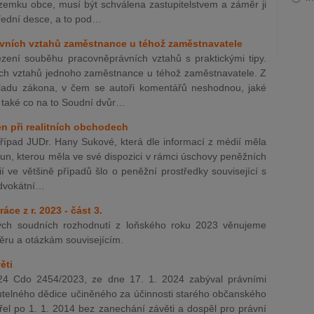
zemku obce, musí být schválena zastupitelstvem a záměr ji
řední desce, a to pod…
vních vztahů zaměstnance u téhož zaměstnavatele
ezení souběhu pracovněprávních vztahů s praktickými tipy.
h vztahů jednoho zaměstnance u téhož zaměstnavatele. Z
ýkladu zákona, v čem se autoři komentářů neshodnou, jaké
 také co na to Soudní dvůr…
n při realitních obchodech
případ JUDr. Hany Sukové, která dle informací z médií měla
run, kterou měla ve své dispozici v rámci úschovy peněžních
ií ve většině případů šlo o peněžní prostředky související s
advokátní…
áce z r. 2023 - část 3.
ných soudních rozhodnutí z loňského roku 2023 věnujeme
ěru a otázkám souvisejícím.
ěti
 24 Cdo 2454/2023, ze dne 17. 1. 2024 zabýval právními
utelného dědice učiněného za účinnosti starého občanského
řel po 1. 1. 2014 bez zanechání závěti a dospěl pro právní