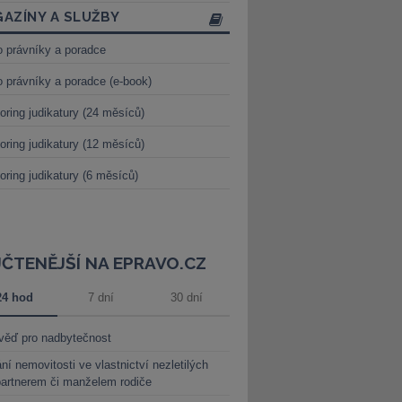
AZÍNY A SLUŽBY
o právníky a poradce
o právníky a poradce (e-book)
oring judikatury (24 měsíců)
oring judikatury (12 měsíců)
oring judikatury (6 měsíců)
JČTENĚJŠÍ NA EPRAVO.CZ
24 hod
7 dní
30 dní
věď pro nadbytečnost
ní nemovitosti ve vlastnictví nezletilých
partnerem či manželem rodiče