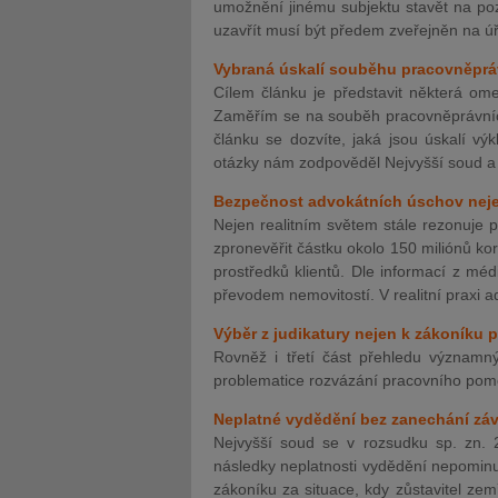
umožnění jinému subjektu stavět na po
uzavřít musí být předem zveřejněn na ú
Vybraná úskalí souběhu pracovněprá
Cílem článku je představit některá om
Zaměřím se na souběh pracovněprávníc
článku se dozvíte, jaká jsou úskalí v
otázky nám zodpověděl Nejvyšší soud a
Bezpečnost advokátních úschov neje
Nejen realitním světem stále rezonuje 
zpronevěřit částku okolo 150 miliónů ko
prostředků klientů. Dle informací z méd
převodem nemovitostí. V realitní praxi 
Výběr z judikatury nejen k zákoníku pr
Rovněž i třetí část přehledu význam
problematice rozvázání pracovního pom
Neplatné vydědění bez zanechání záv
Nejvyšší soud se v rozsudku sp. zn.
následky neplatnosti vydědění nepomin
zákoníku za situace, kdy zůstavitel zem