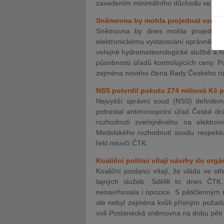
zavedením minimálního důchodu ve výši
Sněmovna by mohla projednat vznik r
Sněmovna by dnes mohla projednat v
elektronickému vystavování oprávnění k
veřejné hydrometeorologické službě a no
působnosti úřadů kontrolujících ceny. P
JUDr. Tomáš Nielsen
JUDr. Tom
zejména nového člena Rady Českého ro
Kurzy lektora
Kurzy le
NSS potvrdil pokutu 274 milionů Kč 
Nejvyšší správní soud (NSS) definitiv
potrestal antimonopolní úřad České dr
rozhodnutí zveřejněného na elektro
Medelského rozhodnutí soudu respektuj
řekl mluvčí ČTK.
Koaliční politici vítají návrhy do or
Koaliční poslanci vítají, že vláda ve st
tajných služeb. Sdělili to dnes ČT
nenavrhovala i opozice. S pětičlenným 
ale nebyl zejména kvůli přísným požad
volí Poslanecká sněmovna na dobu pěti l