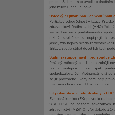
proces. Šalomoun to uvedl po dnešním j
jeho mluvčí Jana Taušová.
Ústecký hejtman Schiller necítí poli
Politickou odpovědnost v kauze Krajské 
zdravotnictví Radim Laibl (ANO) řekl, 
vyzve. Předseda představenstva společn
řekl, že společnost se nepřipojila k t
jasné, zda nějaká škoda zdravotnické fi
Jihlava začala stíhat deset lidí kvůli po
Státní zástupce navrhl pro soudce El
Pražský městský soud dnes zahájil nov
Státní zástupce musel opět předn
spoluobžalovaných Vietnamců totiž po 
se již provedené úkony nemusely provád
Elischera chce znovu 11 let za mřížemi, 
EK potvrdila rozhodnutí vlády o HHC,
Evropská komise (EK) potvrdila rozhodn
O a THCP na seznam zakázaných návy
zdravotnictví (MZd) Ondřej Jakob. Zákaz
ode dne následujícího po zveřejnění na