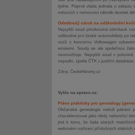
týdne. Poprvé vláda jednala o zákazu lá
měsících v nemocnici několik desítek dětí
Odmítnutý nárok na odškodnění kvůli
Nejvyšší soud přezkoumá odmítavé rozh
odškodné pro české automobilisty po tak
vozů z koncernu Volkswagen vybavený
emisemi. Soudy se ale společnou žalob
neumožňuje. Nejvyšší soud v polovině 
nepadlo, zjistila ČTK z justiční databáze.
Zdroj: ČeskéNoviny.cz
Vyšlo na epravo.cz:
Právo prakticky pro genealogy (genea
Občanská genealogie neboli pátrání 
charakterizovat jako nikdy nekončící de
jiné k tomu, že řada starých matričníc
webovém rozhraní příslušných státních 