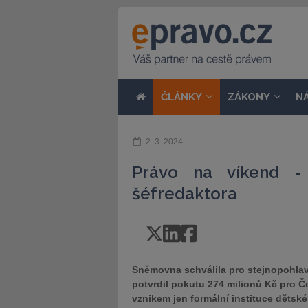
ČLÁNKY
ZÁKONY
N
2. 3. 2024
Právo na víkend - 
šéfredaktora
Sněmovna schválila pro stejnopohlavn
potvrdil pokutu 274 milionů Kč pro Č
vznikem jen formální instituce děts