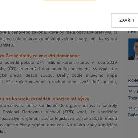
 20 procent průměrné mzdy a s dalšími opatřeními.
egistru plných mocí
znik registru plných mocí, který bude lidem sloužit k
ZAVŘÍT
 zastupování. V prvním čtení je také návrh nového zákona o
LEK
vela cenového zákona, která by měla odstranit překrývající
oslance ale nejprve zaměstnají volební body, měli by vybrat
áš Sokol
JUDr. Martin Maisner, Ph.D.,
zhlasu.
MCIArb
ktora
pro České dráhy za zneužití dominance
Kurzy lektora
ně potvrdil pokutu 274 milionů korun, kterou v roce 2019
áhy (ČD) za zneužití dominantního postavení. Vyplývá to z
nické úřední desce soudu. Dráhy podle mluvčího Filipa
KON
í. Až se plně seznámí s rozhodnutím, zváží další postup,
0
Trest
gánu na kontrolu rozvědek, opozice má výtky
ředu schválila pětici kandidátů do orgánu nezávislé kontroly
0
K. Poslanci Radovanu Víchovi (SPD) vadí, že kandidáty
Daňov
nezávislým orgánem počítá legislativa od roku 2018, dosud
avkům na členy orgánu obsazen. Na návrh vlády kandidáty
et.