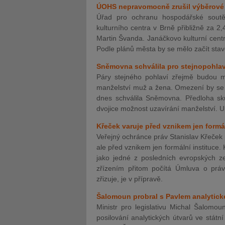
ÚOHS nepravomocně zrušil výběrové ř
Úřad pro ochranu hospodářské soutě
kulturního centra v Brně přibližně za 2
Martin Švanda. Janáčkovo kulturní centr
Podle plánů města by se mělo začít stavě
Sněmovna schválila pro stejnopohlavn
Páry stejného pohlaví zřejmě budou mo
manželství muž a žena. Omezení by se 
dnes schválila Sněmovna. Předloha sk
dvojice možnost uzavírání manželství. 
Křeček varuje před vznikem jen form
Veřejný ochránce práv Stanislav Křeček
ale před vznikem jen formální instituce.
jako jedné z posledních evropských z
zřízením přitom počítá Úmluva o prá
zřizuje, je v přípravě.
Šalomoun probral s Pavlem analytické
Ministr pro legislativu Michal Šalomo
posilování analytických útvarů ve státní 