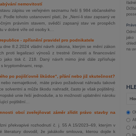
řádné
 nabývání nemovitostí
Držba
 stavu zápisu ve veřejném seznamu řeší § 984 občanského
posse
y. Podle tohoto ustanovení platí, že „Není-li stav zapsaný ve
ečným právním stavem, svědčí zapsaný stav ve prospěch
Práv
atu v dobré víře od osoby k…
Odmít
jako
publice - zpřísnění pravidel pro podnikatele
ohle
 dne 8.2.2024 vládní návrh zákona, kterým se mění zákon
na uv
h proti legalizaci výnosů z trestné činnosti a financování
o jako tisk č. 218. Daný návrh mimo jiné dále zpřísňuje
 s kryptoměnami, resp.
ho po pojišťovně škůdce“, přání nebo již skutečnost?
é nebo nemajetkové, máte právo požadovat náhradu takové
HLE
e solventní a může škodu nahradit, často je však pojištěný.
ropské unie řeší jednoduše, a to možností uplatnění nároku
ující pojištění…
nosti obcí zveřejňovat záměr zřídit právo stavby na
O
A
lzni překvapivé rozhodnutí č. j. 55 A 15/2023–69, kterým v
A
literatury dovodil, že jakákoliv smlouva, kterou dojde k
In