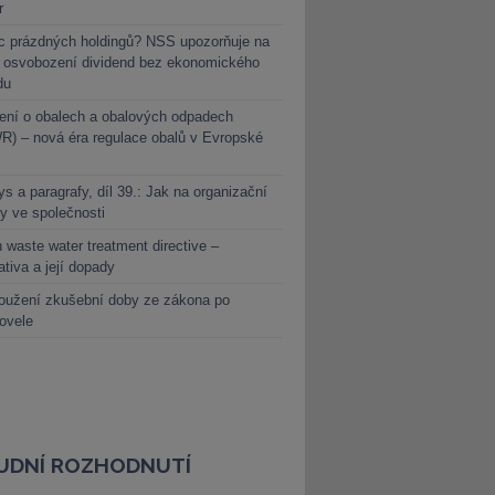
r
c prázdných holdingů? NSS upozorňuje na
y osvobození dividend bez ekonomického
du
ení o obalech a obalových odpadech
) – nová éra regulace obalů v Evropské
s a paragrafy, díl 39.: Jak na organizační
y ve společnosti
 waste water treatment directive –
lativa a její dopady
oužení zkušební doby ze zákona po
novele
UDNÍ ROZHODNUTÍ