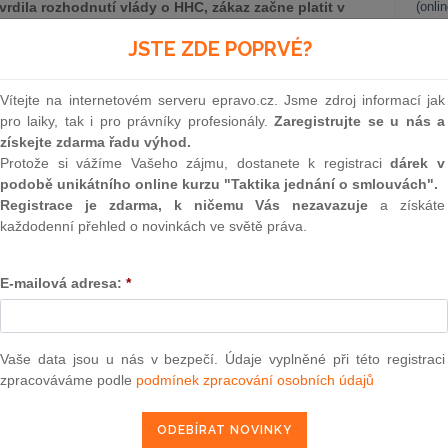
tvrdila rozhodnutí vlády o HHC, zákaz začne platit v
(onli
ní kvůli dieselgate ještě přezkoumá Nejvyšší soud |
2
JSTE ZDE POPRVÉ?
 útvary státu i zákon o lobbingu | Jurečka představí
Prakt
chod náročných profesí
smluv
Vítejte na internetovém serveru epravo.cz. Jsme zdroj informací jak
0
pro laiky, tak i pro právníky profesionály.
Zaregistrujte se u nás a
Prakt
získejte zdarma řadu výhod.
tí ve světě práva za uplynulý týden.
judik
Protože si vážíme Vašeho zájmu, dostanete k registraci
dárek v
podobě unikátního online kurzu "Taktika jednání o smlouvách".
ONL
Registrace je zdarma, k ničemu Vás nezavazuje
a získáte
každodenní přehled o novinkách ve světě práva.
Vnos
valor
soud
E-mailová adresa:
*
Výpo
neom
enzí a dřívější důchod náročných profesí
Nová 
Vaše data jsou u nás v bezpečí. Údaje vyplněné při této registraci
SL) se dnes chystá představit dokončený návrh zákona s
zpracováváme podle
podmínek zpracování osobních údajů
Změn
o něj úprava dřívějšího důchodu pro náročné profese a
energ
 důchodcům. Novela počítá třeba s pokračováním zvyšování
rodlužování života, s nižším výpočtem nových penzí, se
Čern