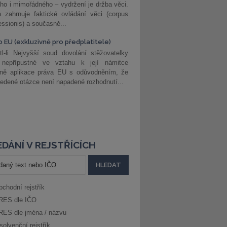
ho i mimořádného – vydržení je držba věci.
 zahrnuje faktické ovládání věci (corpus
ssionis) a současně...
o EU (exkluzivně pro předplatitele)
l-li Nejvyšší soud dovolání stěžovatelky
 nepřípustné ve vztahu k její námitce
dně aplikace práva EU s odůvodněním, že
edené otázce není napadené rozhodnutí...
DÁNÍ V REJSTŘÍCÍCH
bchodní rejstřík
RES dle IČO
RES dle jména / názvu
solvenční rejstřík