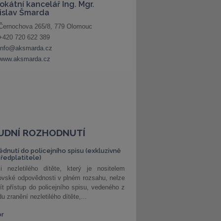
UDNÍ ROZHODNUTÍ
édnutí do policejního spisu (exkluzivně
předplatitele)
i nezletilého dítěte, který je nositelem
ovské odpovědnosti v plném rozsahu, nelze
ít přístup do policejního spisu, vedeného z
u zranění nezletilého dítěte,...
or