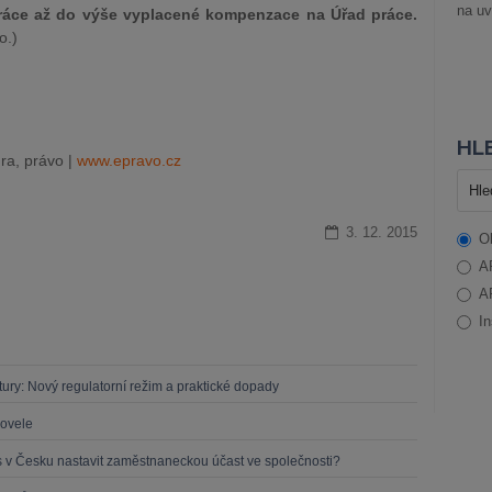
na uv
práce až do výše vyplacené kompenzace na Úřad práce.
o.)
HLE
ra, právo |
www.epravo.cz
3. 12. 2015
O
A
A
In
ruktury: Nový regulatorní režim a praktické dopady
novele
s v Česku nastavit zaměstnaneckou účast ve společnosti?