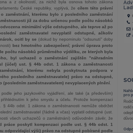
ona a z okolností, za nichž byla osnova tohoto zákona
rlamentu České republiky, vyplývá, že
cílem této právní
 o zaměstnání, kterému bylo z posledního zaměstnání
městnanosti již za dobu určenou podle počtu násobků
 odvozena minimální výše odstupného, ale teprve až po
oslední zaměstnavatel nevyplatil odstupné, ačkoliv
nárok, ocitl by se
(dokud by nepominulo "odsunutí" doby
nosti)
bez hmotného zabezpečení; právní úprava proto
le počtu násobků průměrného výdělku, ze kterých byla
ho, byl uchazeč o zaměstnání zajištěn "náhradním
l (účel) ust. § 44b odst. 1 zákona o zaměstnanosti
zaměstnání, kterému nebyla poskytnuta podpora v
vého posledního zaměstnavatele) právo na odstupné,
SO
o (posledním zaměstnavatelem) nevyplacených plnění
.
Nahl
n podle jeho jazykového vyjádření, ale také (a především)
pro 
přihlédnutím k jeho smyslu a účelu. Protože kompenzaci
Rodič
. § 44b odst. 1 zákona o zaměstnanosti nemůže obdržet
rodič
lední zaměstnavatel (řádně a včas) vyplatil odstupné (ust.
odepř
vnosti všech uchazečů o zaměstnání) odůvodněn závěr, že
důvod
d práce poskytl kompenzaci podle ust. § 44b odst. 1
Odp
omu odpovídající výši) právo na odstupné pobírané podle