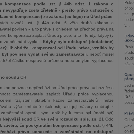
Poku
tou kompenzace podle ust. § 44b odst. 1 zákona o
připo
n nevyjadřuje zcela zřetelně - přešlo právo uchazeče o
se p
lacené kompenzace) ze zákona (ex lege) na Úřad práce
;
nedo
vídá rovněž ust. § 44b odst. 6 věta druhá zákona o
v...
avatel povinen - a to právě s ohledem na přechod práva na
ené kompenzaci zaplatit Úřadu práce, a to i tehdy, kdyby (v
Odův
(exk
o zaměstnání vyplatil.
Kdyby bylo odstupné (dodatečně)
Povin
erý již obdržel kompenzaci od Úřadu práce, vzniklo by
před
 byl povinen vydat svému zaměstnavateli
, neboť musel
soudn
obdržel částku nesprávně určenou nebo omylem vyplacenou
zákla
Opom
šího soudu ČR
před
Jední
ím kompenzace nepřechází na Úřad práce právo uchazeče o
řádné
nost zaměstnavatele zaplatit Úřadu práce vyplacenou
Držba
elem "zajištění platební kázně zaměstnavatelů", nelze
posse
úvahu výše zmíněné okolnosti, ale její názory směřují k
zaměstnání oproti jiným, aniž by k tomu byl (mohl být)
Práv
dů
Nejvyšší soud ČR ve svém rozsudku spis. zn. 21 Cdo
Odmít
l k závěru, že poskytnutím kompenzace podle ust. § 44b
jako
ohle
přechází právo uchazeče o zaměstnání na odstupné