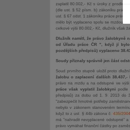
zaplatil 80.002,- Kč s úroky z prodlení
(dle ust. § 52 písm. b) zákoníku práce)
ust. § 67 odst. 1 zákoníku práce právo 
mělo být vyplaceno spolu se mzdou za 
celkové výši 80.002,- Kč, dlužník však ža
Dlužník namítl, že právo žalobkyně
JUDr. Tomáš Nielsen
JUDr. Tom
od Úřadu práce ČR ", když jí byl
Kurzy lektora
Kurzy le
pozdějších předpisů) vyplaceno 38.43
Soudy přiznaly správně jen část ods
Soud prvního stupně uložil proto dlužní
žalobu o zaplacení dalších 38.437,- 
právo na mzdu a na odstupné ve výši 8
práce však vyplatil žalobkyni
podle 
předpisů) za dobu od 1. 9. 2013 do 
"zabezpečit hmotné potřeby zaměstnanc
nebylo v zákonem stanoveném termínu
když to z ust. § 44b zákona č.
435/200
má "nahradit nevyplacené odstupné" a 
právo vymáhat finanční částky po zaměst