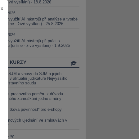
ne - živé vysílání) - 18.8.2026
x
5.08.2026
ické využití AI nástrojů při analýze a tvorbě
 (online - živé vysílání) - 25.8.2026
1.09.2026
ické využití AI nástrojů při práci s
aturou (online - živé vysílání) - 1.9.2026
INE KURZY
y ze SJM a vnosy do SJM a jejich
izace v aktuální judikatuře Nejvyššího
u a Ústavního soudu
věď z pracovního poměru z důvodu
luveného zameškání jedné směny
„tlačítková povinnost“ pro e-shopy
a cenových ujednání ve smlouvách v
etice
é stavby