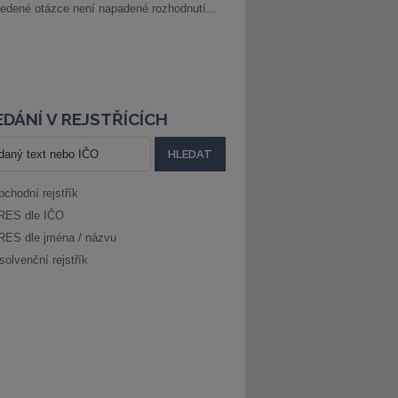
edené otázce není napadené rozhodnutí...
DÁNÍ V REJSTŘÍCÍCH
bchodní rejstřík
RES dle IČO
RES dle jména / názvu
solvenční rejstřík