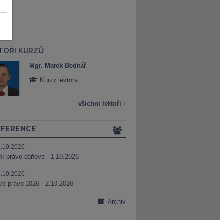
TOŘI KURZŮ
Mgr. Marek Bednář
Mgr. Veronika 
Kurzy lektora
Kurzy lektora
všichni lektoři
FERENCE
1.10.2026
ní právo daňové - 1.10.2026
2.10.2026
é právo 2026 - 2.10.2026
Archiv