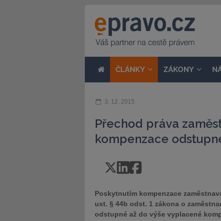
ČLÁNKY
ZÁKONY
N
3. 12. 2015
Přechod práva zaměst
kompenzace odstupné
Poskytnutím kompenzace zaměstnava
ust. § 44b odst. 1 zákona o zaměstn
odstupné až do výše vyplacené komp