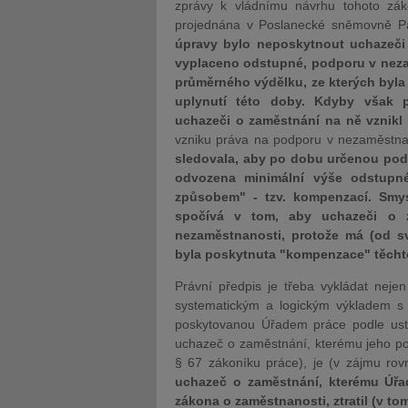
zprávy k vládnímu návrhu tohoto zák
projednána v Poslanecké sněmovně Pa
úpravy bylo neposkytnout uchazeči
vyplaceno odstupné, podporu v neza
průměrného výdělku, ze kterých byla
uplynutí této doby. Kdyby však p
uchazeči o zaměstnání na ně vznikl 
vzniku práva na podporu v nezaměstna
sledovala, aby po dobu určenou pod
odvozena minimální výše odstupné
způsobem" - tzv. kompenzací. Smys
spočívá v tom, aby uchazeči o 
nezaměstnanosti, protože má (od s
byla poskytnuta "kompenzace" těcht
Právní předpis je třeba vykládat neje
systematickým a logickým výkladem s 
poskytovanou Úřadem práce podle ust
uchazeč o zaměstnání, kterému jeho pos
§ 67 zákoníku práce), je (v zájmu ro
uchazeč o zaměstnání, kterému Úřa
zákona o zaměstnanosti, ztratil (v t