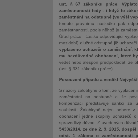
ust. § 67 zákoníku práce. Výpla
zaměstnanosti tedy - i když to záko
zaměstnání na odstupné (ve výši vyp
tomuto právnímu následku pak odpo
zaměstnanosti, podle něhož je zaměstn
Úřad práce - částku odpovídající vyplac
mezidobí) dlužné odstupné již uchazeči 
vyplaceno uchazeči o zaměstnání, kt
mu bezdůvodné obohacení, které by
vědět nebo alespoň předpokládat, že 
(ust. § 331 zákoníku práce).
Posouzení případu a verdikt Nejvyš
S názory žalobkyně o tom, že vyplacen
zaměstnání na odstupné a že povin
kompenzaci představuje sankci za úč
souhlasit. Žalobkyně nejen nebere v 
obohacení jedné skupiny uchazečů o 
spravedlivý důvod. Z uvedených důvo
5433/2014, ze dne 2. 9. 2015, dospě
odst. 1 zákona o zaměstnanosti 