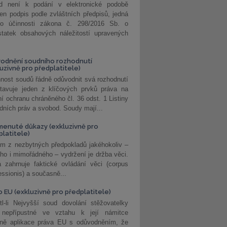
d není k podání v elektronické podobě
jen podpis podle zvláštních předpisů, jedná
o účinnosti zákona č. 298/2016 Sb. o
statek obsahových náležitostí upravených
odnění soudního rozhodnutí
luzivně pro předplatitele)
nost soudů řádně odůvodnit svá rozhodnutí
stavuje jeden z klíčových prvků práva na
í ochranu chráněného čl. 36 odst. 1 Listiny
dních práv a svobod. Soudy mají...
enuté důkazy (exkluzivně pro
platitele)
m z nezbytných předpokladů jakéhokoliv –
ho i mimořádného – vydržení je držba věci.
 zahrnuje faktické ovládání věci (corpus
ssionis) a současně...
o EU (exkluzivně pro předplatitele)
l-li Nejvyšší soud dovolání stěžovatelky
 nepřípustné ve vztahu k její námitce
dně aplikace práva EU s odůvodněním, že