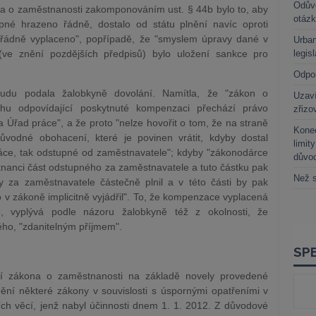
Odůvo
na o zaměstnanosti zakomponováním ust. § 44b bylo to, aby
otáz
né hrazeno řádně, dostalo od státu plnění navíc oproti
řádně vyplaceno", popřípadě, že "smyslem úpravy dané v
Urban
ve znění pozdějších předpisů) bylo uložení sankce pro
legis
Odpo
oudu podala žalobkyně dovolání. Namítla, že "zákon o
Uzaví
ahu odpovídající poskytnuté kompenzaci přechází právo
zřizo
Úřad práce", a že proto "nelze hovořit o tom, že na straně
Kone
vodné obohacení, které je povinen vrátit, kdyby dostal
limit
ce, tak odstupné od zaměstnavatele"; kdyby "zákonodárce
důvo
stnanci část odstupného za zaměstnavatele a tuto částku pak
Než s
 za zaměstnavatele částečně plnil a v této části by pak
o v zákoně implicitně vyjádřil". To, že kompenzace vyplacená
 vyplývá podle názoru žalobkyně též z okolnosti, že
ho, "zdanitelným příjmem".
tí zákona o zaměstnanosti na základě novely provedené
ní některé zákony v souvislosti s úspornými opatřeními v
ích věcí, jenž nabyl účinnosti dnem 1. 1. 2012. Z důvodové