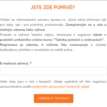
(onli
JSTE ZDE POPRVÉ?
kl nárok, je zaměstnavatel povinen zaměstnanci vyplatit po
2
ím výplatním termínu určeném u zaměstnavatele pro výplatu
Prakt
nedohodne se zaměstnancem na výplatě odstupného v den
smluv
Vítejte na internetovém serveru epravo.cz. Jsme zdroj informací jak
dějším termínu výplaty (ust. § 67 odst. 4 zákoníku práce).
pro laiky, tak i pro právníky profesionály.
Zaregistrujte se u nás a
0
získejte zdarma řadu výhod.
 posledního zaměstnání vyplaceno odstupné, se podpora v
Prakt
Protože si vážíme Vašeho zájmu, dostanete k registraci
dárek v
utí doby, která se určí podle počtu násobků průměrného
judik
podobě unikátního online kurzu "Taktika jednání o smlouvách".
imální výše odstupného, čímž ale není dotčeno poskytování
Registrace je zdarma, k ničemu Vás nezavazuje
a získáte
ou dobu stanovenou zákonem o zaměstnanosti (ust. § 44a
ONL
každodenní přehled o novinkách ve světě práva.
Vnos
kl nárok na podporu v nezaměstnanosti, ale odstupné mu
valor
E-mailová adresa:
*
vního poměru v nejbližším výplatním termínu určeném u
soud
 platu anebo v den skončení pracovního poměru, poskytne
Výpo
zení do evidence uchazečů o zaměstnání do uplynutí doby
neom
anosti; podpora v nezaměstnanosti se poskytne uchazeči o
Vaše data jsou u nás v bezpečí. Údaje vyplněné při této registraci
rou byla poskytnuta kompenzace (ust. § 44b odst. 1 zákona
Nová 
zpracováváme podle
podmínek zpracování osobních údajů
Změn
energ
pného
Čern
yně domáhala, aby jí bývalý zaměstnavatel jako dlužník