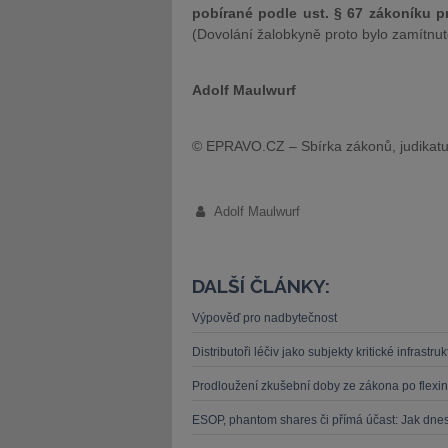
pobírané podle ust. § 67 zákoníku 
(Dovolání žalobkyně proto bylo zamítnut
Adolf Maulwurf
© EPRAVO.CZ – Sbírka zákonů, judikatu
Adolf Maulwurf
DALŠÍ ČLÁNKY:
Výpověď pro nadbytečnost
Distributoři léčiv jako subjekty kritické infrast
Prodloužení zkušební doby ze zákona po flexi
ESOP, phantom shares či přímá účast: Jak dne