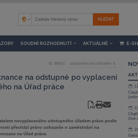
ÁZORY
SOUDNÍ ROZHODNUTÍ
AKTUÁLNĚ
E-S
NO
ID: 99682
upozornění pro uživatele
AKT
nance na odstupné po vyplacení
ho na Úřad práce
1
Claud
(onli
1
ChatG
živé 
telem nevyplaceného odstupného úřadem práce podle
anosti přechází právo uchazeče o zaměstnání na
1
enzace na Úřad práce.
Gemin