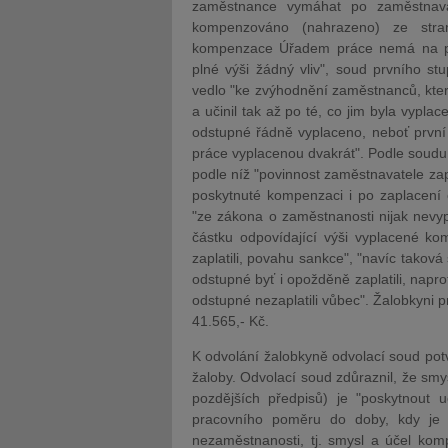
zaměstnance vymáhat po zaměstnava
kompenzováno (nahrazeno) ze stran
kompenzace Úřadem práce nemá na pov
plné výši žádný vliv", soud prvního s
vedlo "ke zvýhodnění zaměstnanců, kte
a učinil tak až po té, co jim byla vypl
odstupné řádně vyplaceno, neboť první 
práce vyplacenou dvakrát". Podle soud
podle níž "povinnost zaměstnavatele za
poskytnuté kompenzaci i po zaplacení 
"ze zákona o zaměstnanosti nijak nevyp
částku odpovídající výši vyplacené k
zaplatili, povahu sankce", "navíc takov
odstupné byť i opožděně zaplatili, napr
odstupné nezaplatili vůbec". Žalobkyni p
41.565,- Kč.
K odvolání žalobkyně odvolací soud potv
žaloby. Odvolací soud zdůraznil, že sm
pozdějších předpisů) je "poskytnout
pracovního poměru do doby, kdy je 
nezaměstnanosti, tj. smysl a účel kom