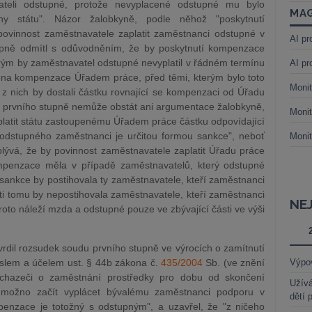
teli odstupné, protože nevyplacené odstupné mu bylo
MAG
y státu". Názor žalobkyně, podle něhož "poskytnutí
innost zaměstnavatele zaplatit zaměstnanci odstupné v
AI pr
tupně odmítl s odůvodněním, že by poskytnutí kompenzace
rým by zaměstnavatel odstupné nevyplatil v řádném termínu
AI pr
acena kompenzace Úřadem práce, před těmi, kterým bylo toto
Monit
z nich by dostali částku rovnající se kompenzaci od Úřadu
u prvního stupně nemůže obstát ani argumentace žalobkyně,
Monit
platit státu zastoupenému Úřadem práce částku odpovídající
odstupného zaměstnanci je určitou formou sankce", neboť
Monit
lývá, že by povinnost zaměstnavatele zaplatit Úřadu práce
ompenzace měla v případě zaměstnavatelů, který odstupné
á sankce by postihovala ty zaměstnavatele, kteří zaměstnanci
oti tomu by nepostihovala zaměstnavatele, kteří zaměstnanci
NE
roto náleží mzda a odstupné pouze ve zbývající části ve výši
rdil rozsudek soudu prvního stupně ve výrocích o zamítnutí
yslem a účelem ust. § 44b zákona č.
435/2004
Sb. (ve znění
Výpo
 uchazeči o zaměstnání prostředky pro dobu od skončení
Užívá
možno začít vyplácet bývalému zaměstnanci podporu v
dětí 
penzace je totožný s odstupným", a uzavřel, že "z ničeho