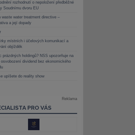
dnění rozhodnutí o nepoložení předběžné
ky Soudnímu dvoru EU
 waste water treatment directive –
lativa a její dopady
r
rky místních i účelových komunikací a
vání objížděk
c prázdných holdingů? NSS upozorňuje na
y osvobození dividend bez ekonomického
du
e upíšete do reality show