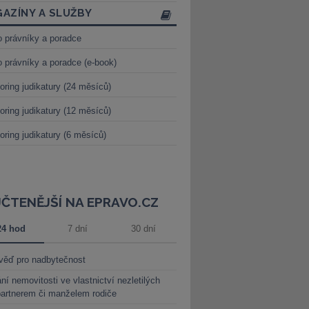
AZÍNY A SLUŽBY
o právníky a poradce
o právníky a poradce (e-book)
oring judikatury (24 měsíců)
oring judikatury (12 měsíců)
oring judikatury (6 měsíců)
JČTENĚJŠÍ NA EPRAVO.CZ
24 hod
7 dní
30 dní
věď pro nadbytečnost
ní nemovitosti ve vlastnictví nezletilých
partnerem či manželem rodiče