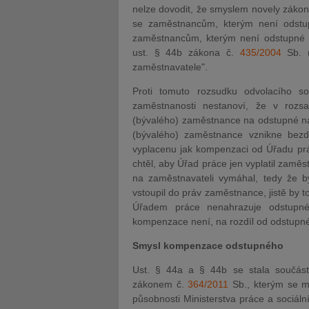
nelze dovodit, že smyslem novely záko
se zaměstnancům, kterým není odstup
zaměstnancům, kterým není odstupné 
ust. § 44b zákona č.
435/2004
Sb. (
zaměstnavatele".
Proti tomuto rozsudku odvolacího s
zaměstnanosti nestanoví, že v rozs
(bývalého) zaměstnance na odstupné na 
(bývalého) zaměstnance vznikne bezdů
vyplacenu jak kompenzaci od Úřadu prá
chtěl, aby Úřad práce jen vyplatil zamě
na zaměstnavateli vymáhal, tedy že by
vstoupil do práv zaměstnance, jistě by t
Úřadem práce nenahrazuje odstupné,
kompenzace není, na rozdíl od odstupné
Smysl kompenzace odstupného
Ust. § 44a a § 44b se stala součás
zákonem č.
364/2011
Sb., kterým se mě
působnosti Ministerstva práce a sociáln