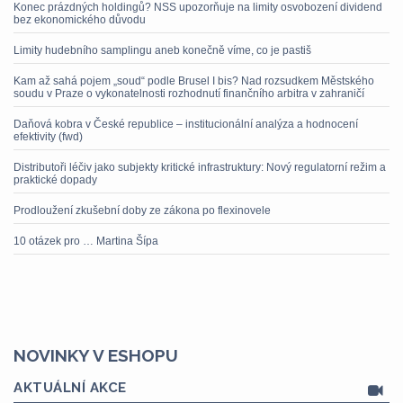
Konec prázdných holdingů? NSS upozorňuje na limity osvobození dividend
bez ekonomického důvodu
Limity hudebního samplingu aneb konečně víme, co je pastiš
Kam až sahá pojem „soud“ podle Brusel I bis? Nad rozsudkem Městského
soudu v Praze o vykonatelnosti rozhodnutí finančního arbitra v zahraničí
Daňová kobra v České republice – institucionální analýza a hodnocení
efektivity (fwd)
Distributoři léčiv jako subjekty kritické infrastruktury: Nový regulatorní režim a
praktické dopady
Prodloužení zkušební doby ze zákona po flexinovele
10 otázek pro … Martina Šípa
NOVINKY V ESHOPU
AKTUÁLNÍ AKCE