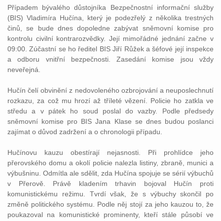
Případem bývalého důstojníka Bezpečnostní informační služby
(BIS) Vladimíra Hučína, který je podezřelý z několika trestných
činů, se bude dnes dopoledne zabývat sněmovní komise pro
kontrolu civilní kontrarozvědky. Její mimořádné jednání začne v
09:00. Zúčastní se ho ředitel BIS Jiří Růžek a šéfové její inspekce
a odboru vnitřní bezpečnosti. Zasedání komise jsou vždy
neveřejná.
Hučín čelí obvinění z nedovoleného ozbrojování a neuposlechnutí
rozkazu, za což mu hrozí až tříleté vězení. Policie ho zatkla ve
středu a v pátek ho soud poslal do vazby. Podle předsedy
sněmovní komise pro BIS Jana Klase se dnes budou poslanci
zajímat o důvod zadržení a o chronologii případu.
Hučínovu kauzu obestírají nejasnosti. Při prohlídce jeho
přerovského domu a okolí policie nalezla listiny, zbraně, munici a
výbušninu. Odmítla ale sdělit, zda Hučína spojuje se sérií výbuchů
v Přerově. Právě kladením trhavin bojoval Hučín proti
komunistickému režimu. Tvrdí však, že s výbuchy skončil po
změně politického systému. Podle něj stojí za jeho kauzou to, že
poukazoval na komunistické prominenty, kteří stále působí ve