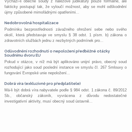
Vychází-li obecné soudy z nálezové judikatury pouze formálně, ale
fakticky postupují tak, že vyloučí možnost, aby se mohl odškodnění
újmy způsobené mimořádnými opatřeními...
Nedobrovolná hospitalizace
Podmínku bezprostřednosti závažného ohrožení sebe nebo svého
okolí, která představuje ve smyslu § 38 odst. 1 písm. b) zákona o
zdravotních službách jednu z nezbytných podmínek pro...
Odůvodnění rozhodnutí o nepoložení předběžné otázky
Soudnímu dvoru EU
Pokud v otázce, v níž má být aplikováno unijní právo, obecný soud
rozhodující jako soud poslední instance ve smyslu čl. 267 Smlouvy o
fungování Evropské unie nepoložení...
Dobrá víra (exkluzivně pro předplatitele)
Má-li být dobrá víra nabyvatele podle § 984 odst. 1 zákona č. 89/2012
Sb., občanský zákoník, vyvrácena z důvodu nedostatečné
investigativní aktivity, musí obecný soud ústavně...