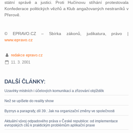
státní správě a justici. Proti Hučínovu stíhání protestovala
Konfederace politických vězňů a Klub angažovaných nestraníků v
Přerově.
© EPRAVO.CZ – Sbírka zákonů, judikatura, právo |
www.epravo.cz
redakce epravo.cz
11. 3. 2001
DALŠÍ ČLÁNKY:
Uzavírky místních i účelových komunikací a zřizování objížděk
Než se upíšete do reality show
Byznys a paragrafy, díl 39.: Jak na organizační změny ve společnosti
Aktuální vývoj odpadového práva v České republice: od implementace
evropských cílů k praktickým problémům aplikační praxe