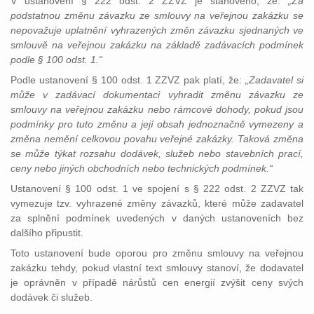
V ustanovení § 222 odst. 2 ZZVZ je stanoveno, že:
„Za
podstatnou změnu závazku ze smlouvy na veřejnou zakázku se
nepovažuje uplatnění vyhrazených změn závazku sjednaných ve
smlouvě na veřejnou zakázku na základě zadávacích podmínek
podle § 100 odst. 1.“
Podle ustanovení § 100 odst. 1 ZZVZ pak platí, že:
„Zadavatel si
může v zadávací dokumentaci vyhradit změnu závazku ze
smlouvy na veřejnou zakázku nebo rámcové dohody, pokud jsou
podmínky pro tuto změnu a její obsah jednoznačně vymezeny a
změna nemění celkovou povahu veřejné zakázky. Taková změna
se může týkat rozsahu dodávek, služeb nebo stavebních prací,
ceny nebo jiných obchodních nebo technických podmínek.“
Ustanovení § 100 odst. 1 ve spojení s § 222 odst. 2 ZZVZ tak
vymezuje tzv. vyhrazené změny závazků, které může zadavatel
za splnění podmínek uvedených v daných ustanoveních bez
dalšího připustit.
Toto ustanovení bude oporou pro změnu smlouvy na veřejnou
zakázku tehdy, pokud vlastní text smlouvy stanoví, že dodavatel
je oprávněn v případě nárůstů cen energií zvýšit ceny svých
dodávek či služeb.