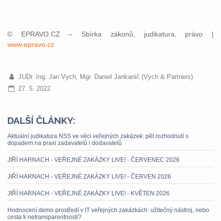
© EPRAVO.CZ – Sbírka zákonů, judikatura, právo |
www.epravo.cz
JUDr. Ing. Jan Vych, Mgr. Daniel Jankanič (Vych & Partners)
27. 5. 2022
DALŠÍ ČLÁNKY:
Aktuální judikatura NSS ve věci veřejných zakázek: pět rozhodnutí s
dopadem na praxi zadavatelů i dodavatelů
JIŘÍ HARNACH - VEŘEJNÉ ZAKÁZKY LIVE! - ČERVENEC 2026
JIŘÍ HARNACH - VEŘEJNÉ ZAKÁZKY LIVE! - ČERVEN 2026
JIŘÍ HARNACH - VEŘEJNÉ ZAKÁZKY LIVE! - KVĚTEN 2026
Hodnocení demo prostředí v IT veřejných zakázkách: užitečný nástroj, nebo
cesta k netransparentnosti?