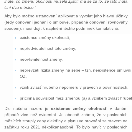
lhůtě, co změnu okolností musela zjistit; má se za to, že tato lhůta
činí dva měsíce.“
Aby bylo možno ustanovení aplikovat a vyvolat jeho hlavní účinky
(tedy obnovení jednání o smlouvě, případně obnovení rovnováhy
soudem), musí dojít k naplnění těchto podmínek kumulativně:
existence změny okolností,
nepředvídatelnost této změny,
neovlivnitelnost změny,
nepřevzetí rizika změny na sebe – tzn. neexistence smluvní 
OZ,
vznik zvlášť hrubého nepoměru v právech a povinnostech,
příčinná souvislost mezi změnou (a) a vznikem zvlášť hrub
Dle našeho názoru je
existence změny okolností
v daném
případě více než evidentní. Je obecně známo, že v posledních
měsících stouply ceny elektřiny a plynu ve srovnání se stavem na
začátku roku 2021 několikanásobně. To bylo navíc v posledních