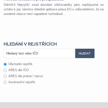
Odmítl-li Nejvyšší soud dovolání stěžovatelky jako nepřípustné ve
vztahu k její námitce ohledně aplikace práva EU s odůvodněním, že na
uvedené otázce není napadené rozhodnutí...
HLEDÁNÍ V REJSTŘÍCÍCH
Obchodní rejstřík
ARES dle IČO
ARES dle jména / názvu
Insolvenční rejstřík