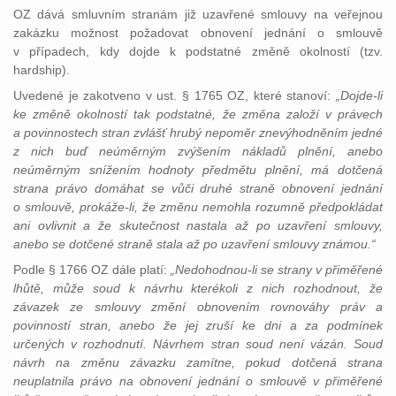
OZ dává smluvním stranám již uzavřené smlouvy na veřejnou
zakázku možnost požadovat obnovení jednání o smlouvě
v případech, kdy dojde k podstatné změně okolností (tzv.
hardship).
Uvedené je zakotveno v ust. § 1765 OZ, které stanoví:
„Dojde-li
ke změně okolností tak podstatné, že změna založí v právech
a povinnostech stran zvlášť hrubý nepoměr znevýhodněním jedné
z nich buď neúměrným zvýšením nákladů plnění, anebo
neúměrným snížením hodnoty předmětu plnění, má dotčená
strana právo domáhat se vůči druhé straně obnovení jednání
o smlouvě, prokáže-li, že změnu nemohla rozumně předpokládat
ani ovlivnit a že skutečnost nastala až po uzavření smlouvy,
anebo se dotčené straně stala až po uzavření smlouvy známou.“
Podle § 1766 OZ dále platí:
„Nedohodnou-li se strany v přiměřené
lhůtě, může soud k návrhu kterékoli z nich rozhodnout, že
závazek ze smlouvy změní obnovením rovnováhy práv a
povinností stran, anebo že jej zruší ke dni a za podmínek
určených v rozhodnutí. Návrhem stran soud není vázán. Soud
návrh na změnu závazku zamítne, pokud dotčená strana
neuplatnila právo na obnovení jednání o smlouvě v přiměřené