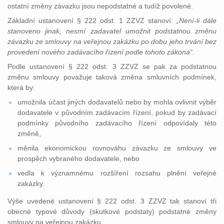
ostatní změny závazku jsou nepodstatné a tudíž povolené.
Základní ustanovení § 222 odst. 1 ZZVZ stanoví:
„Není-li dále
stanoveno jinak, nesmí zadavatel umožnit podstatnou změnu
závazku ze smlouvy na veřejnou zakázku po dobu jeho trvání bez
provedení nového zadávacího řízení podle tohoto zákona“.
Podle ustanovení § 222 odst. 3 ZZVZ se pak za podstatnou
změnu smlouvy považuje taková změna smluvních podmínek,
která by:
umožnila účast jiných dodavatelů nebo by mohla ovlivnit výběr
dodavatele v původním zadávacím řízení, pokud by zadávací
podmínky původního zadávacího řízení odpovídaly této
změně,
měnila ekonomickou rovnováhu závazku ze smlouvy ve
prospěch vybraného dodavatele, nebo
vedla k významnému rozšíření rozsahu plnění veřejné
zakázky.
Výše uvedené ustanovení § 222 odst. 3 ZZVZ tak stanoví tři
obecné typové důvody (skutkové podstaty) podstatné změny
smlouvy na veřejnou zakázku.