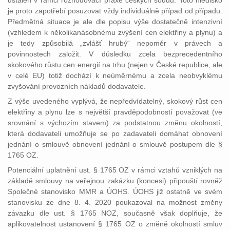
ustálen v rámci rozhodovací praxe českých soudů. Toto hledisko
je proto zapotřebí posuzovat vždy individuálně případ od případu.
Předmětná situace je ale dle popisu výše dostatečně intenzivní
(vzhledem k několikanásobnému zvýšení cen elektřiny a plynu) a
je tedy způsobilá „zvlášť hrubý“ nepoměr v právech a
povinnostech založit. V důsledku zcela bezprecedentního
skokového růstu cen energií na trhu (nejen v České republice, ale
v celé EU) totiž dochází k neúměrnému a zcela neobvyklému
zvyšování provozních nákladů dodavatele.
Z výše uvedeného vyplývá, že nepředvídatelný, skokový růst cen
elektřiny a plynu lze s největší pravděpodobností považovat (ve
srovnání s výchozím stavem) za podstatnou změnu okolností,
která dodavateli umožňuje se po zadavateli domáhat obnovení
jednání o smlouvě obnovení jednání o smlouvě postupem dle §
1765 OZ.
Potenciální uplatnění ust. § 1765 OZ v rámci vztahů vzniklých na
základě smlouvy na veřejnou zakázku (koncesi) připouští rovněž
Společné stanovisko MMR a ÚOHS. ÚOHS již ostatně ve svém
stanovisku ze dne 8. 4. 2020 poukazoval na možnost změny
závazku dle ust. § 1765 NOZ, současně však doplňuje, že
aplikovatelnost ustanovení § 1765 OZ o změně okolností smluv