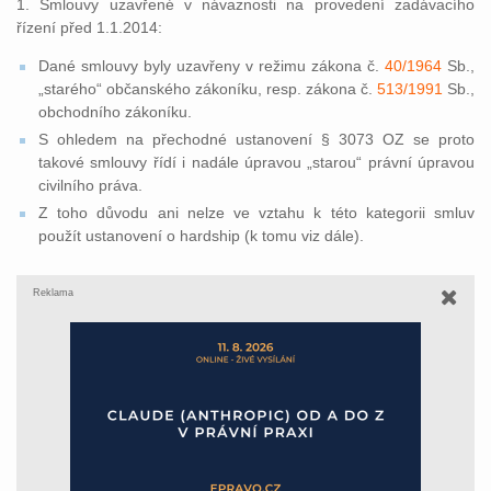
1. Smlouvy uzavřené v návaznosti na provedení zadávacího
řízení před 1.1.2014:
Dané smlouvy byly uzavřeny v režimu zákona č.
40/1964
Sb.,
„starého“ občanského zákoníku, resp. zákona č.
513/1991
Sb.,
obchodního zákoníku.
S ohledem na přechodné ustanovení § 3073 OZ se proto
takové smlouvy řídí i nadále úpravou „starou“ právní úpravou
civilního práva.
Z toho důvodu ani nelze ve vztahu k této kategorii smluv
použít ustanovení o hardship (k tomu viz dále).
Reklama