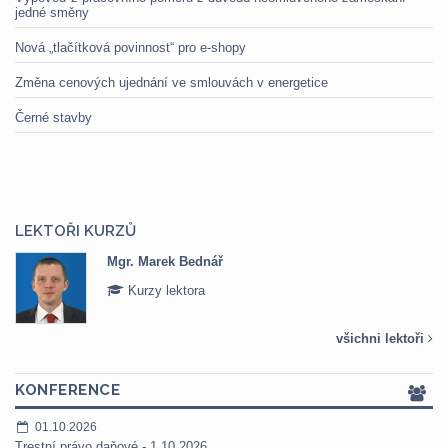
jedné směny
Nová „tlačítková povinnost“ pro e-shopy
Změna cenových ujednání ve smlouvách v energetice
Černé stavby
LEKTOŘI KURZŮ
rek Bednář
Mgr. Veroni
 lektora
Kurzy lek
všichni lektoři
KONFERENCE
01.10.2026
Trestní právo daňové - 1.10.2026