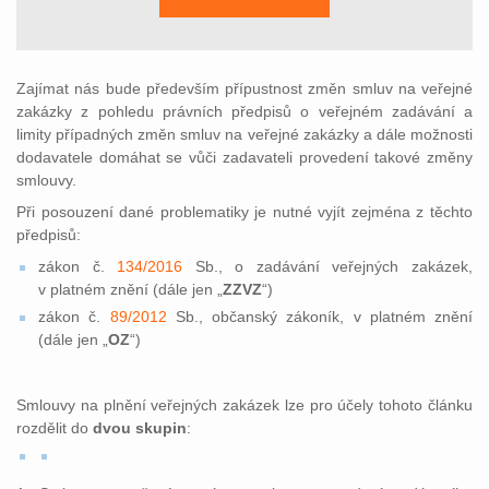
Zajímat nás bude především přípustnost změn smluv na veřejné
zakázky z pohledu právních předpisů o veřejném zadávání a
limity případných změn smluv na veřejné zakázky a dále možnosti
dodavatele domáhat se vůči zadavateli provedení takové změny
smlouvy.
Při posouzení dané problematiky je nutné vyjít zejména z těchto
předpisů:
zákon č.
134/2016
Sb., o zadávání veřejných zakázek,
v platném znění (dále jen „
ZZVZ
“)
zákon č.
89/2012
Sb., občanský zákoník, v platném znění
(dále jen „
OZ
“)
Smlouvy na plnění veřejných zakázek lze pro účely tohoto článku
rozdělit do
dvou skupin
: