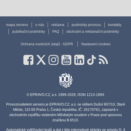
mapa serveru
o nás
reklama
podmínky provozu
kontakty
publikační podmínky
FAQ
obchodní a reklamační podmínky
Ochrana osobních údajů - GDPR
Nastavení cookies
© EPRAVO.CZ, a.s. 1999-2026, ISSN 1213-189X
Provozovatelem serveru je EPRAVO.CZ, a.s. se sídlem Dušní 907/10, Staré
Město, 110 00 Praha 1, Česká republika, IČ: 26170761, zapsaná v
obchodním rejstříku vedeném Městským soudem v Praze pod spisovou
značkou B 6510.
Automatické vytěžování textů a dat z této internetové stránky ve smyslu čl. 4