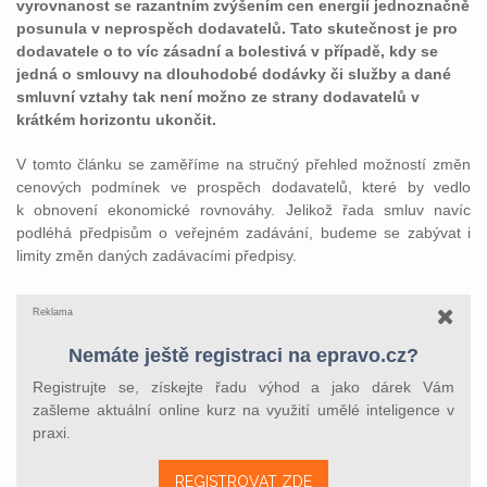
vyrovnanost se razantním zvýšením cen energií jednoznačně
posunula v neprospěch dodavatelů. Tato skutečnost je pro
dodavatele o to víc zásadní a bolestivá v případě, kdy se
jedná o smlouvy na dlouhodobé dodávky či služby a dané
smluvní vztahy tak není možno ze strany dodavatelů v
krátkém horizontu ukončit.
V tomto článku se zaměříme na stručný přehled možností změn
cenových podmínek ve prospěch dodavatelů, které by vedlo
k obnovení ekonomické rovnováhy. Jelikož řada smluv navíc
podléhá předpisům o veřejném zadávání, budeme se zabývat i
limity změn daných zadávacími předpisy.
Reklama
Nemáte ještě registraci na epravo.cz?
Registrujte se, získejte řadu výhod a jako dárek Vám
zašleme aktuální online kurz na využití umělé inteligence v
praxi.
REGISTROVAT ZDE