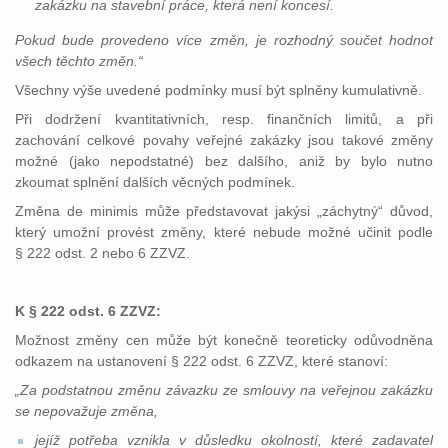
zak
á
zku na stavebn
í
pr
á
ce, kter
á
nen
í
konces
í.
Pokud bude provedeno více změn, je rozhodný součet hodnot
všech těchto změn.“
Všechny výše uvedené podmínky musí být splněny kumulativně.
Při dodržení kvantitativních, resp. finančních limitů, a při
zachování celkové povahy veřejné zakázky jsou takové změny
možné (jako nepodstatné) bez dalšího, aniž by bylo nutno
zkoumat splnění dalších věcných podmínek.
Změna de minimis může představovat jakýsi „záchytný“ důvod,
který umožní provést změny, které nebude možné učinit podle
§ 222 odst. 2 nebo 6 ZZVZ.
K § 222 odst. 6 ZZVZ:
Možnost změny cen může být konečně teoreticky odůvodněna
odkazem na ustanovení § 222 odst. 6 ZZVZ, které stanoví:
„Za podstatnou změnu závazku ze smlouvy na veřejnou zakázku
se nepovažuje změna,
jejíž potřeba vznikla v důsledku okolností, které zadavatel