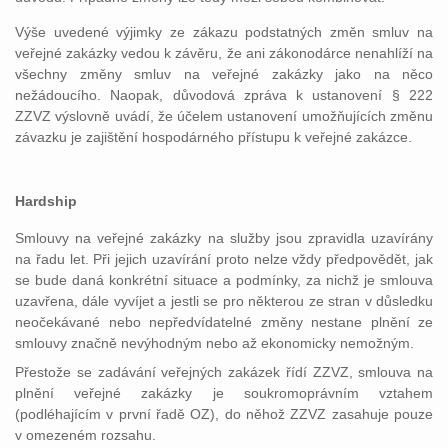
Výše uvedené výjimky ze zákazu podstatných změn smluv na
veřejné zakázky vedou k závěru, že ani zákonodárce nenahlíží na
všechny změny smluv na veřejné zakázky jako na něco
nežádoucího. Naopak, důvodová zpráva k ustanovení § 222
ZZVZ výslovně uvádí, že účelem ustanovení umožňujících změnu
závazku je zajištění hospodárného přístupu k veřejné zakázce.
Hardship
Smlouvy na veřejné zakázky na služby jsou zpravidla uzavírány
na řadu let. Při jejich uzavírání proto nelze vždy předpovědět, jak
se bude daná konkrétní situace a podmínky, za nichž je smlouva
uzavřena, dále vyvíjet a jestli se pro některou ze stran v důsledku
neočekávané nebo nepředvídatelné změny nestane plnění ze
smlouvy značně nevýhodným nebo až ekonomicky nemožným.
Přestože se zadávání veřejných zakázek řídí ZZVZ, smlouva na
plnění veřejné zakázky je soukromoprávním vztahem
(podléhajícím v první řadě OZ), do něhož ZZVZ zasahuje pouze
v omezeném rozsahu.