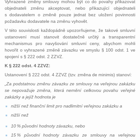
Vyhrazené změny smlouvy mohou být co do povahy přikazovat
objednateli změnu akceptovat, nebo přikazující objednateli
s dodavatelem o změně pouze jednat bez uložení povinnosti
požadavku dodavatele na změnu vyhovět.
V této souvislosti každopádně upozorňujeme, že takové smluvní
ustanovení musí stanovit dostatečně určitý a transparentní
mechanismus pro navyšování smluvní ceny, abychom mohli
hovořit o vyhrazené změně závazku ve smyslu § 100 odst. 1 ve
spojení s § 222 odst. 2 ZZVZ.
K § 222 odst. 4 ZZVZ:
Ustanovení § 222 odst. 4 ZZVZ (tzv. změna de minimis) stanoví:
„Za podstatnou změnu závazku ze smlouvy na veřejnou zakázku
se nepovažuje změna, která nemění celkovou povahu veřejné
zakázky a jejíž hodnota je
nižší než finanční limit pro nadlimitní veřejnou zakázku a
nižší než
10
% p
ůvodní hodnoty závazku, nebo
15
% p
ů
vodn
í
hodnoty z
á
vazku ze smlouvy na ve
ř
ejnou