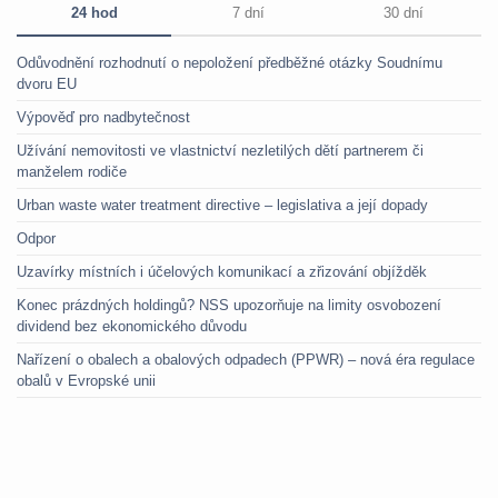
24 hod
7 dní
30 dní
Odůvodnění rozhodnutí o nepoložení předběžné otázky Soudnímu
dvoru EU
Výpověď pro nadbytečnost
Užívání nemovitosti ve vlastnictví nezletilých dětí partnerem či
manželem rodiče
Urban waste water treatment directive – legislativa a její dopady
Odpor
Uzavírky místních i účelových komunikací a zřizování objížděk
Konec prázdných holdingů? NSS upozorňuje na limity osvobození
dividend bez ekonomického důvodu
Nařízení o obalech a obalových odpadech (PPWR) – nová éra regulace
obalů v Evropské unii