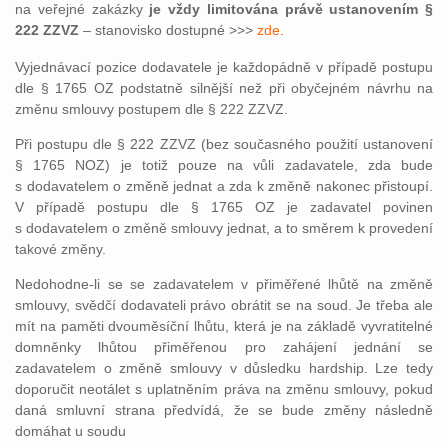
na veřejné zakázky
je vždy limitována právě ustanovením §
222 ZZVZ
– stanovisko dostupné >>>
zde
.
Vyjednávací pozice dodavatele je každopádně v případě postupu
dle § 1765 OZ podstatně silnější než při obyčejném návrhu na
změnu smlouvy postupem dle § 222 ZZVZ.
Při postupu dle § 222 ZZVZ (bez současného použití ustanovení
§ 1765 NOZ) je totiž pouze na vůli zadavatele, zda bude
s dodavatelem o změně jednat a zda k změně nakonec přistoupí.
V případě postupu dle § 1765 OZ je zadavatel povinen
s dodavatelem o změně smlouvy jednat, a to směrem k provedení
takové změny.
Nedohodne-li se se zadavatelem v přiměřené lhůtě na změně
smlouvy, svědčí dodavateli právo obrátit se na soud. Je třeba ale
mít na paměti dvouměsíční lhůtu, která je na základě vyvratitelné
domněnky lhůtou přiměřenou pro zahájení jednání se
zadavatelem o změně smlouvy v důsledku hardship. Lze tedy
doporučit neotálet s uplatněním práva na změnu smlouvy, pokud
daná smluvní strana předvídá, že se bude změny následně
domáhat u soudu