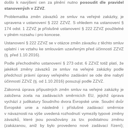
došlo k navýšení cen za plnění nutno
posoudit dle pravidel
stanovených v ZZVZ
.
Problematika změn závazků ze smluv na veřejné zakázky, je
upravena v ustanovení § 222 ZZVZ. S ohledem na ustanovení §
174 odst. 1 ZZVZ je příslušné ustanovení § 222 ZZVZ použitelné
v plném rozsahu i pro koncese.
Ustanovení § 222 ZZVZ se v otázce změn závazku z těchto smluv
uplatní i ve vztahu ke smlouvám uzavřeným před účinností ZZVZ
(tj. před 1.10.2016).
Podle přechodného ustanovení § 273 odst. 6 ZZVZ totiž platí, že
jakékoli změny závazků ze smluv na veřejné zakázky podle
předchozí právní úpravy veřejného zadávání se ode dne nabytí
účinností ZZVZ (tj. od 1.10.2016) posuzují podle ZZVZ.
Zákonná úprava přípustných změn smluv na veřejné zakázky je
založena zcela na zadávacích směrnicích EU, jejichž úprava
vychází z judikatury Soudního dvora Evropské unie. Soudní dvůr
Evropské unie a následně i příslušné zadávací směrnice
v návaznosti na výše uvedená rozhodnutí vymezily typové změny
závazků, které jsou považovány za tzv. podstatnou změnu
(zakázanou, aniž by bylo provedeno nové zadávací řízení);