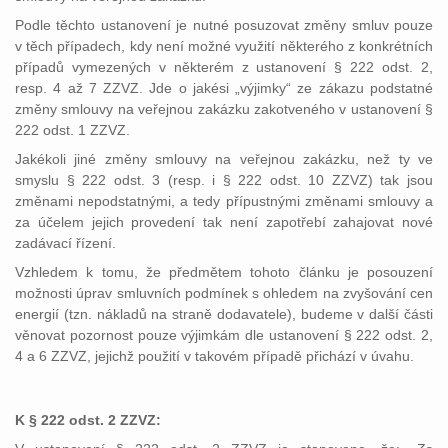
Podle těchto ustanovení je nutné posuzovat změny smluv pouze
v těch případech, kdy není možné využití některého z konkrétních
případů vymezených v některém z ustanovení § 222 odst. 2,
resp. 4 až 7 ZZVZ. Jde o jakési „výjimky“ ze zákazu podstatné
změny smlouvy na veřejnou zakázku zakotveného v ustanovení §
222 odst. 1 ZZVZ.
Jakékoli jiné změny smlouvy na veřejnou zakázku, než ty ve
smyslu § 222 odst. 3 (resp. i § 222 odst. 10 ZZVZ) tak jsou
změnami nepodstatnými, a tedy přípustnými změnami smlouvy a
za účelem jejich provedení tak není zapotřebí zahajovat nové
zadávací řízení.
Vzhledem k tomu, že předmětem tohoto článku je posouzení
možnosti úprav smluvních podmínek s ohledem na zvyšování cen
energií (tzn. nákladů na straně dodavatele), budeme v další části
věnovat pozornost pouze výjimkám dle ustanovení § 222 odst. 2,
4 a 6 ZZVZ, jejichž použití v takovém případě přichází v úvahu.
K § 222 odst. 2 ZZVZ: