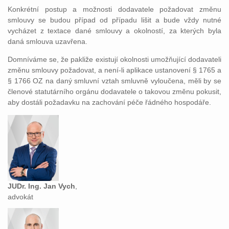
Konkrétní postup a možnosti dodavatele požadovat změnu
smlouvy se budou případ od případu lišit a bude vždy nutné
vycházet z textace dané smlouvy a okolností, za kterých byla
daná smlouva uzavřena.
Domníváme se, že pakliže existují okolnosti umožňující dodavateli
změnu smlouvy požadovat, a není-li aplikace ustanovení § 1765 a
§ 1766 OZ na daný smluvní vztah smluvně vyloučena, měli by se
členové statutárního orgánu dodavatele o takovou změnu pokusit,
aby dostáli požadavku na zachování péče řádného hospodáře.
JUDr. Ing. Jan Vych
,
advokát