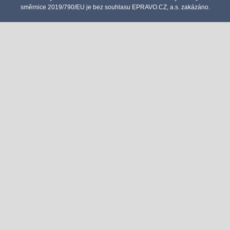
směrnice 2019/790/EU je bez souhlasu EPRAVO.CZ, a.s. zakázáno.