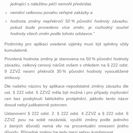
jednající s náležitou péčí nemohl předvídat,
nemění celkovou povahu veřejné zakázky a
hodnota změny nepřekročí 50
% p
ů
vodn
í hodnoty závazku;
pokud bude provedeno více změn, je rozhodný součet
hodnoty všech změn podle tohoto odstavce.“
Podmínky pro aplikaci uvedené výjimky musí být splněny vždy
kumulativně.
Povolená hodnota změny je stanovena na 50
% původní hodnoty
závazku, celkový cenový nárůst ovšem s ohledem na § 222 odst.
9 ZZVZ nesmí překročit 30
% původní hodnoty vysoutěžené
smlouvy.
Dle našeho názoru by aplikace nepodstatné změny závazku dle
ust. § 222 odst. 6 ZZVZ měla být možná i pro případy zvyšování
cen bez poskytnutí faktického protiplnění, jakkoliv tento názor
dosud nebyl judikatorně potvrzen.
Ustanovení § 222 odst. 2. § 222 odst. 4 ZZVZ a § 222 odst. 6
ZZVZ jsou na sobě nezávislá, využití změny podle jednoho
z daných důvodů nemá vliv na procentuální omezení jiného
důvodu. Případné změny lze tedy mezi sebou kombinovat
.