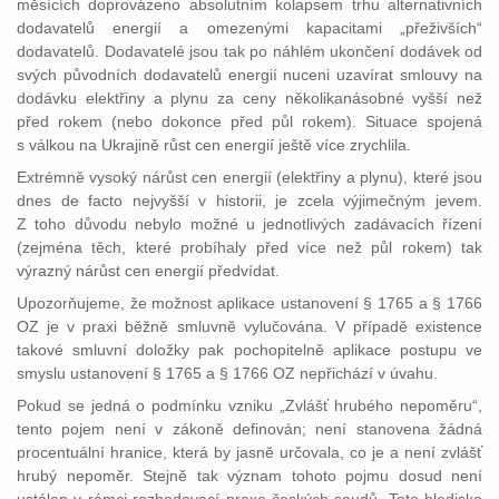
měsících doprovázeno absolutním kolapsem trhu alternativních
dodavatelů energií a omezenými kapacitami „přeživších“
dodavatelů. Dodavatelé jsou tak po náhlém ukončení dodávek od
svých původních dodavatelů energií nuceni uzavírat smlouvy na
dodávku elektřiny a plynu za ceny několikanásobné vyšší než
před rokem (nebo dokonce před půl rokem). Situace spojená
s válkou na Ukrajině růst cen energií ještě více zrychlila.
Extrémně vysoký nárůst cen energií (elektřiny a plynu), které jsou
dnes de facto nejvyšší v historii, je zcela výjimečným jevem.
Z toho důvodu nebylo možné u jednotlivých zadávacích řízení
(zejména těch, které probíhaly před více než půl rokem) tak
výrazný nárůst cen energií předvídat.
Upozorňujeme, že možnost aplikace ustanovení § 1765 a § 1766
OZ je v praxi běžně smluvně vylučována. V případě existence
takové smluvní doložky pak pochopitelně aplikace postupu ve
smyslu ustanovení § 1765 a § 1766 OZ nepřichází v úvahu.
Pokud se jedná o podmínku vzniku „Zvlášť hrubého nepoměru“,
tento pojem není v zákoně definován; není stanovena žádná
procentuální hranice, která by jasně určovala, co je a není zvlášť
hrubý nepoměr. Stejně tak význam tohoto pojmu dosud není