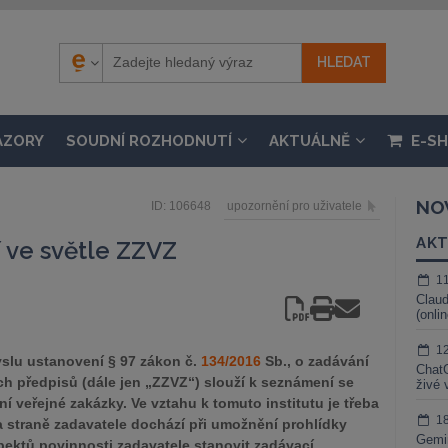
ÁZORY
SOUDNÍ ROZHODNUTÍ
AKTUÁLNĚ
E-S
NO
ID: 106648
upozornění pro uživatele
AKT
í ve světle ZZVZ
1
Claud
(onli
1
myslu ustanovení § 97 zákon č.
134/2016
Sb., o zadávání
ChatG
ch předpisů (dále jen „ZZVZ“) slouží k seznámení se
živé 
 veřejné zakázky. Ve vztahu k tomuto institutu je třeba
1
Na straně zadavatele dochází při umožnění prohlídky
Gemin
pektů povinnosti zadavatele stanovit zadávací