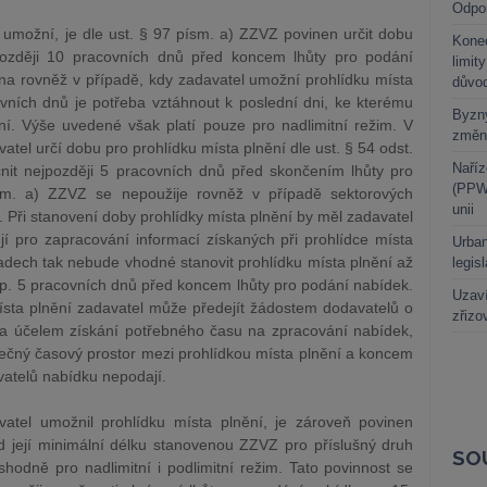
Odpo
 umožní, je dle ust. § 97 písm. a) ZZVZ povinen určit dobu
Kone
jpozději 10 pracovních dnů před koncem lhůty pro podání
limit
na rovněž v případě, kdy zadavatel umožní prohlídku místa
důvo
ovních dnů je potřeba vztáhnout k poslední dni, ke kterému
Byzny
ní. Výše uvedené však platí pouze pro nadlimitní režim. V
změn
atel určí dobu pro prohlídku místa plnění dle ust. § 54 odst.
Naříz
nit nejpozději 5 pracovních dnů před skončením lhůty pro
(PPWR
sm. a) ZZVZ se nepoužije rovněž v případě sektorových
unii
 Při stanovení doby prohlídky místa plnění by měl zadavatel
jí pro zapracování informací získaných při prohlídce místa
Urban
adech tak nebude vhodné stanovit prohlídku místa plnění až
legis
sp. 5 pracovních dnů před koncem lhůty pro podání nabídek.
Uzaví
ta plnění zadavatel může předejít žádostem dodavatelů o
zřizo
za účelem získání potřebného času na zpracování nabídek,
tečný časový prostor mezi prohlídkou místa plnění a koncem
vatelů nabídku nepodají.
atel umožnil prohlídku místa plnění, je zároveň povinen
d její minimální délku stanovenou ZZVZ pro příslušný druh
SO
 shodně pro nadlimitní i podlimitní režim. Tato povinnost se