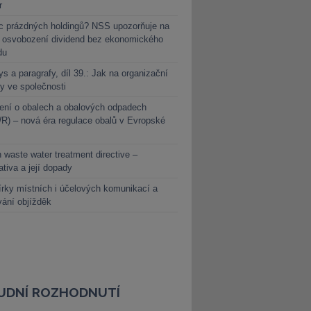
r
c prázdných holdingů? NSS upozorňuje na
y osvobození dividend bez ekonomického
du
s a paragrafy, díl 39.: Jak na organizační
y ve společnosti
ení o obalech a obalových odpadech
) – nová éra regulace obalů v Evropské
 waste water treatment directive –
lativa a její dopady
rky místních i účelových komunikací a
vání objížděk
UDNÍ ROZHODNUTÍ