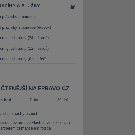
AZÍNY A SLUŽBY
o právníky a poradce
o právníky a poradce (e-book)
oring judikatury (24 měsíců)
oring judikatury (12 měsíců)
oring judikatury (6 měsíců)
JČTENĚJŠÍ NA EPRAVO.CZ
24 hod
7 dní
30 dní
věď pro nadbytečnost
ní nemovitosti ve vlastnictví nezletilých
partnerem či manželem rodiče