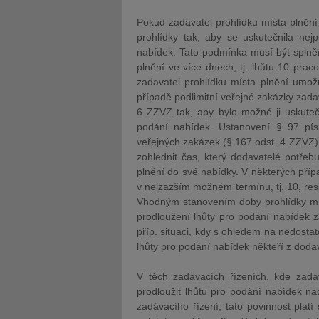
Pokud zadavatel prohlídku místa plnění
prohlídky tak, aby se uskutečnila ne
nabídek. Tato podmínka musí být splně
plnění ve více dnech, tj. lhůtu 10 prac
zadavatel prohlídku místa plnění umož
případě podlimitní veřejné zakázky zadav
6 ZZVZ tak, aby bylo možné ji uskuteč
podání nabídek. Ustanovení § 97 pí
veřejných zakázek (§ 167 odst. 4 ZZVZ).
zohlednit čas, který dodavatelé potřebu
plnění do své nabídky. V některých příp
v nejzazším možném termínu, tj. 10, re
Vhodným stanovením doby prohlídky mís
prodloužení lhůty pro podání nabídek 
příp. situaci, kdy s ohledem na nedosta
lhůty pro podání nabídek někteří z doda
V těch zadávacích řízeních, kde zadav
prodloužit lhůtu pro podání nabídek na
zadávacího řízení; tato povinnost platí