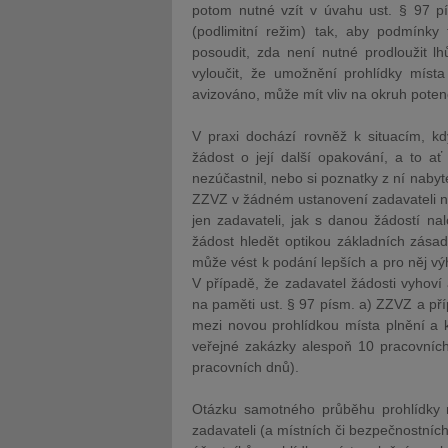
potom nutné vzít v úvahu ust. § 97 pí
(podlimitní režim) tak, aby podmínky
posoudit, zda není nutné prodloužit lh
vyloučit, že umožnění prohlídky míst
avizováno, může mít vliv na okruh poten
V praxi dochází rovněž k situacím, kd
žádost o její další opakování, a to a
nezúčastnil, nebo si poznatky z ní nabyt
ZZVZ v žádném ustanovení zadavateli ne
jen zadavateli, jak s danou žádostí n
žádost hledět optikou základních zása
může vést k podání lepších a pro něj vý
V případě, že zadavatel žádosti vyhoví 
na paměti ust. § 97 písm. a) ZZVZ a příp
mezi novou prohlídkou místa plnění a 
veřejné zakázky alespoň 10 pracovních
pracovních dnů).
Otázku samotného průběhu prohlídky 
zadavateli (a místních či bezpečnostníc