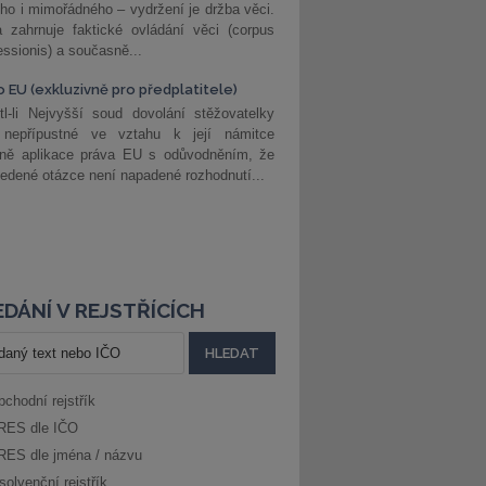
ho i mimořádného – vydržení je držba věci.
 zahrnuje faktické ovládání věci (corpus
ssionis) a současně...
o EU (exkluzivně pro předplatitele)
l-li Nejvyšší soud dovolání stěžovatelky
 nepřípustné ve vztahu k její námitce
dně aplikace práva EU s odůvodněním, že
edené otázce není napadené rozhodnutí...
DÁNÍ V REJSTŘÍCÍCH
bchodní rejstřík
RES dle IČO
RES dle jména / názvu
solvenční rejstřík