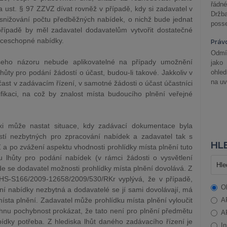
řádné
ust. § 97 ZZVZ dívat rovněž v případě, kdy si zadavatel v
Držba
 snižování počtu předběžných nabídek, o nichž bude jednat
posse
řípadě by měl zadavatel dodavatelům vytvořit dostatečné
nceschopné nabídky.
Práv
Odmít
eho názoru nebude aplikovatelné na případy umožnění
jako
hůty pro podání žádostí o účast, budou-li takové. Jakkoliv v
ohle
na uv
ast v zadávacím řízení, v samotné žádosti o účast účastníci
lifikaci, na což by znalost místa budoucího plnění veřejné
xi může nastat situace, kdy zadávací dokumentace byla
tí nezbytných pro zpracování nabídek a zadavatel tak s
HLE
a po zvážení aspektu vhodnosti prohlídky místa plnění tuto
 lhůty pro podání nabídek (v rámci žádosti o vysvětlení
e se dodavatel možnosti prohlídky místa plnění dovolává. Z
HS-S166/2009-12658/2009/530/RKr vyplývá, že v případě,
O
ní nabídky nezbytná a dodavatelé se jí sami dovolávají, má
ísta plnění. Zadavatel může prohlídku místa plnění vyloučit
A
hnu pochybnost prokázat, že tato není pro plnění předmětu
A
ídky potřeba. Z hlediska lhůt daného zadávacího řízení je
In