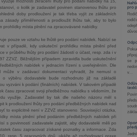
 využije možnosti zkrácení lhůty pro podání nabídky na 15,
Nahl
tanoví, o kolik je zadavatel povinen stanovenou lhůtu pro
pro 
ohledně doby prodloužení je tak třeba vyjít ze základních
Rodič
rodič
a zásady přiměřenosti a prodloužit lhůtu tak, aby to bylo
odepř
prohlídky místa plnění na zpracovávané nabídky.
důvod
uje pouze ve vztahu ke lhůtě pro podání nabídek. Nabízí se
Odp
at v případě, kdy uskuteční prohlídku místa plnění před
Poku
 v průběhu lhůty pro podání žádostí o účast, resp. zda i v
připo
 97 ZZVZ. Běžnějším případem zpravidla bude uskutečnění
se p
ředběžných nabídek v jednacím řízení s uveřejněním. Dle
nedo
l může v zadávací dokumentaci vyhradit, že nemusí o
v...
že o výběru dodavatele bude rozhodnuto již na základě
Odův
u vyzváni k podání (finálních) nabídek. V takovém případě
(exk
tek času zpracovat svoji předběžnou nabídku s vědomím, že
Povin
vdu využije. Zadavatel by tak dle našeho názoru měl s
před
pit k prodloužení lhůty pro podání předběžných nabídek nad
soudn
 to explicitně není v ZZVZ stanoveno. Související otázka,
zákla
lídky místa plnění před podáním předběžných nabídek při
í s povinností zadavatele zajistit, aby dodavatelé měli po
Opom
před
statek času zapracovat získané poznatky a informace. Zda
Jední
 10, resp. 5 pracovních dnů, ukáže až rozhodovací praxe