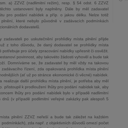
sm. a) ZZVZ (nadlimitní režim), resp. § 54 odst. 6 ZZVZ
 těchto ustanovení byly naplněny. Dále by měl zadavatel
ůtu pro podání nabídek a příp. o jakou délku. Nelze totiž
a plnění, které nebylo původně v zadávacích podmínkách
cionálních dodavatelů.
y zadavateli po uskutečnění prohlídky místa plnění přijde
ť už z toho důvodu, že daný dodavatel se prohlídky místa
é potřebuje pro účely zpracování nabídky upřesnit či osvěžit.
stanoví povinnost, aby takovéto žádosti vyhověl a bude tak
aloží. Domníváme se, že zadavatel by měl vždy na takovou
d zadávacího řízení, zda opakovaná prohlídka místa plnění
hodnějších (ať už po stránce ekonomické či věcné) nabídek.
a realizuje další prohlídku místa plnění, je potřeba aby měl
. přistoupil k prodloužení lhůty pro podání nabídek tak, aby
koncem lhůty pro podání nabídek bylo v případě nadlimitní
 dnů (v případě podlimitní veřejné zakázky pak alespoň 5
místa plnění ZZVZ neřeší a bude tak záležet na každém
h podmínkách), zda např. z objektivních důvodů omezí počet