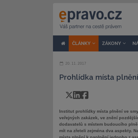
ČLÁNKY
ZÁKONY
N
20. 11. 2017
Prohlídka místa plněn
Institut prohlídky místa plnění ve s
veřejných zakázek, ve znění pozdější
dodavatelů s místem budoucího plnění
mít na zřeteli zejména dva aspekty. 
místa plnění k naplnění jednoho z as