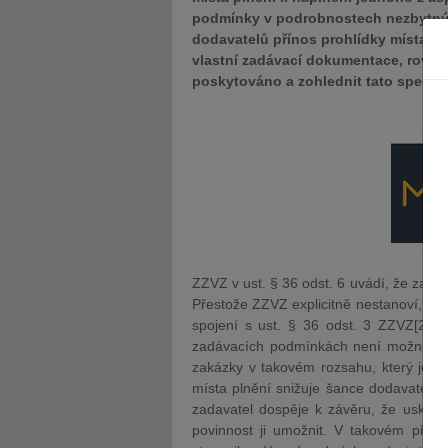
podmínky v podrobnostech nezbytných
dodavatelů přínos prohlídky místa pl
vlastní zadávací dokumentace, rovněž
poskytováno a zohlednit tato specifi
ZZVZ v ust. § 36 odst. 6 uvádí, že zadav
Přestože ZZVZ explicitně nestanoví, kdy
spojení s ust. § 36 odst. 3 ZZVZ[2] l
zadávacích podmínkách není možné pop
zakázky v takovém rozsahu, který je p
místa plnění snižuje šance dodavatele 
zadavatel dospěje k závěru, že uskute
povinnost ji umožnit. V takovém příp