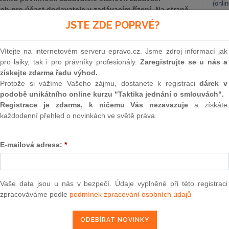
(onli
 pro účast dodavatele v zadávacím řízení. Na straně
nění spočívá zejména v možnosti seznámit se, vedle
2
JSTE ZDE POPRVÉ?
 se všemi specifiky prostředí, ve kterém má být plnění
Prakt
smluv
ka ve své nabídce.
Vítejte na internetovém serveru epravo.cz. Jsme zdroj informací jak
0
pro laiky, tak i pro právníky profesionály.
Zaregistrujte se u nás a
Prakt
získejte zdarma řadu výhod.
judik
Protože si vážíme Vašeho zájmu, dostanete k registraci
dárek v
podobě unikátního online kurzu "Taktika jednání o smlouvách".
ONL
Registrace je zdarma, k ničemu Vás nezavazuje
a získáte
každodenní přehled o novinkách ve světě práva.
Vnos
valor
soud
E-mailová adresa:
*
atel může umožnit prohlídku místa plnění, je-li to vhodné[1].
Výpo
 považuje uskutečnění prohlídky místa plnění za vhodné, ve
neom
ze dojít k závěru, že tomu tak bude zejména tehdy, kdy v
sat veškeré technické a jiné podmínky předmětu veřejné
Nová 
Vaše data jsou u nás v bezpečí. Údaje vyplněné při této registraci
ro zpracování nabídek nezbytný, a zároveň se bez znalosti
zpracováváme podle
podmínek zpracování osobních údajů
na podání konkurenceschopné nabídky[3]. I za situace, kdy
Změn
energ
čnění prohlídky místa plnění je vhodné, nemá automaticky
adě však musí být zadavatel připraven unést břemeno, že
Čern