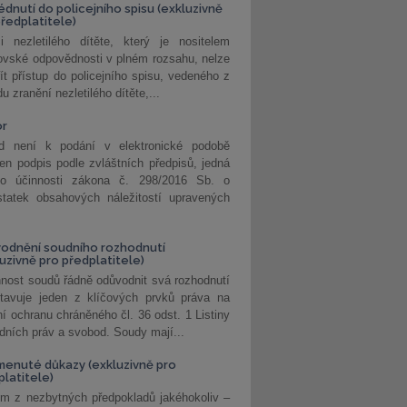
édnutí do policejního spisu (exkluzivně
předplatitele)
i nezletilého dítěte, který je nositelem
ovské odpovědnosti v plném rozsahu, nelze
ít přístup do policejního spisu, vedeného z
u zranění nezletilého dítěte,...
or
d není k podání v elektronické podobě
jen podpis podle zvláštních předpisů, jedná
o účinnosti zákona č. 298/2016 Sb. o
statek obsahových náležitostí upravených
odnění soudního rozhodnutí
luzivně pro předplatitele)
nost soudů řádně odůvodnit svá rozhodnutí
stavuje jeden z klíčových prvků práva na
í ochranu chráněného čl. 36 odst. 1 Listiny
dních práv a svobod. Soudy mají...
enuté důkazy (exkluzivně pro
platitele)
m z nezbytných předpokladů jakéhokoliv –