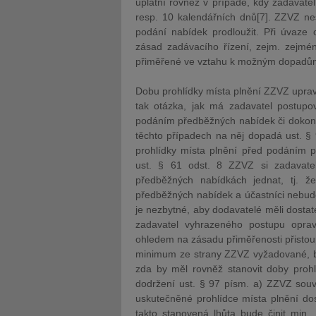
uplatní rovněž v případě, kdy zadavatel
resp. 10 kalendářních dnů[7]. ZZVZ nes
podání nabídek prodloužit. Při úvaze 
zásad zadávacího řízení, zejm. zejmén
přiměřené ve vztahu k možným dopadům 
Dobu prohlídky místa plnění ZZVZ uprav
tak otázka, jak má zadavatel postupov
podáním předběžných nabídek či dokonce
těchto případech na něj dopadá ust. §
prohlídky místa plnění před podáním p
ust. § 61 odst. 8 ZZVZ si zadavate
předběžných nabídkách jednat, tj. 
předběžných nabídek a účastníci nebudo
je nezbytné, aby dodavatelé měli dosta
zadavatel vyhrazeného postupu opra
ohledem na zásadu přiměřenosti přistou
minimum ze strany ZZVZ vyžadované, byť
zda by měl rovněž stanovit doby proh
dodržení ust. § 97 písm. a) ZZVZ souvis
uskutečněné prohlídce místa plnění do
takto stanovená lhůta bude činit min.