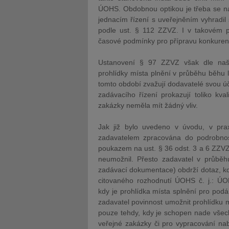
ÚOHS. Obdobnou optikou je třeba se na 
jednacím řízení s uveřejněním vyhradil
podle ust. § 112 ZZVZ. I v takovém p
časové podmínky pro přípravu konkure
Ustanovení § 97 ZZVZ však dle naš
prohlídky místa plnění v průběhu běhu l
tomto období zvažují dodavatelé svou úč
zadávacího řízení prokazují toliko kva
zakázky neměla mít žádný vliv.
Jak již bylo uvedeno v úvodu, v pra
zadavatelem zpracována do podrobnos
poukazem na ust. § 36 odst. 3 a 6 ZZVZ 
neumožnil. Přesto zadavatel v průběhu
zadávací dokumentace) obdrží dotaz, kd
citovaného rozhodnutí ÚOHS č. j.: ÚO
kdy je prohlídka místa splnění pro podá
zadavatel povinnost umožnit prohlídku m
pouze tehdy, kdy je schopen nade všec
veřejné zakázky či pro vypracování nab