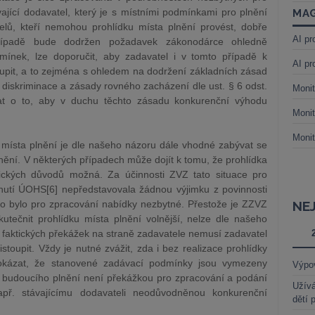
ající dodavatel, který je s místními podmínkami pro plnění
MAG
elů, kteří nemohou prohlídku místa plnění provést, dobře
AI pr
ípadě bude dodržen požadavek zákonodárce ohledně
ínek, lze doporučit, aby zadavatel i v tomto případě k
AI pr
oupit, a to zejména s ohledem na dodržení základních zásad
diskriminace a zásady rovného zacházení dle ust. § 6 odst.
Monit
at o to, aby v duchu těchto zásadu konkurenční výhodu
Monit
Monit
 místa plnění je dle našeho názoru dále vhodné zabývat se
čnění. V některých případech může dojít k tomu, že prohlídka
nických důvodů možná. Za účinnosti ZVZ tato situace pro
nutí ÚOHS[6] nepředstavovala žádnou výjimku z povinnosti
to bylo pro zpracování nabídky nezbytné. Přestože je ZZVZ
NE
utečnit prohlídku místa plnění volnější, nelze dle našeho
ě faktických překážek na straně zadavatele nemusí zadavatel
stoupit. Vždy je nutné zvážit, zda i bez realizace prohlídky
rokázat, že stanovené zadávací podmínky jsou vymezeny
Výpo
 budoucího plnění není překážkou pro zpracování a podání
Užívá
apř. stávajícímu dodavateli neodůvodněnou konkurenční
dětí 