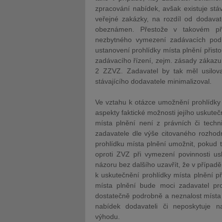
zpracování nabídek, avšak existuje stáv
veřejné zakázky, na rozdíl od dodavat
obeznámen. Přestože v takovém př
nezbytného vymezení zadávacích podm
ustanovení prohlídky místa plnění přist
zadávacího řízení, zejm. zásady zákazu 
2 ZZVZ. Zadavatel by tak měl usilov
stávajícího dodavatele minimalizoval.
Ve vztahu k otázce umožnění prohlídky
aspekty faktické možnosti jejího uskute
místa plnění není z právních či tech
zadavatele dle výše citovaného rozhod
prohlídku místa plnění umožnit, pokud 
oproti ZVZ při vymezení povinnosti usk
názoru bez dalšího uzavřít, že v případ
k uskutečnění prohlídky místa plnění při
místa plnění bude moci zadavatel p
dostatečně podrobně a neznalost místa
nabídek dodavateli či neposkytuje n
výhodu.