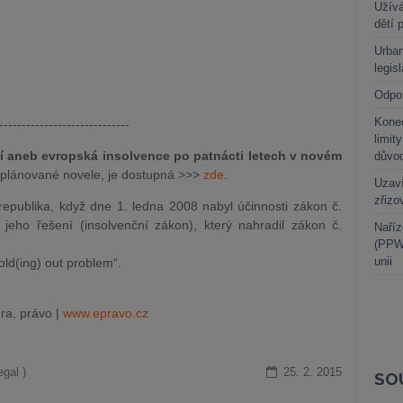
Užívá
dětí 
Urban
legis
Odpo
Kone
-----------------------------
limit
í aneb evropská insolvence po patnácti letech v novém
důvo
plánované novele, je dostupná >>>
zde
.
Uzaví
zřizo
epublika, když dne 1. ledna 2008 nabyl účinnosti zákon č.
eho řešení (insolvenční zákon), který nahradil zákon č.
Naříz
(PPWR
unii
old(ing) out problem“.
ra, právo |
www.epravo.cz
gal )
25. 2. 2015
SO