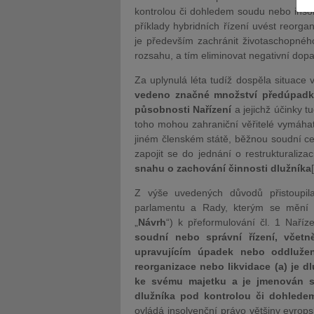
kontrolou či dohledem soudu nebo inso
příklady hybridních řízení uvést reorga
je především zachránit životaschopné
rozsahu, a tím eliminovat negativní do
Za uplynulá léta tudíž dospěla situace
JUDr. Tomáš Nielsen
JUDr. Tom
vedeno značné množství předúpadko
působnosti Nařízení
a jejichž účinky 
Kurzy lektora
Kurzy le
toho mohou zahraniční věřitelé vymáhat
jiném členském státě, běžnou soudní ces
zapojit se do jednání o restrukturali
snahu o zachování činnosti dlužníka
Z výše uvedených důvodů přistoupil
parlamentu a Rady, kterým se mění 
„
Návrh
“) k přeformulování čl. 1 Naří
soudní nebo správní řízení, včetn
upravujícím úpadek nebo oddlužen
reorganizace nebo likvidace (a) je d
ke svému majetku a je jmenován sp
dlužníka pod kontrolou či dohled
ovládá insolvenční právo většiny evro