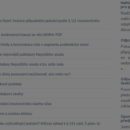
Nahl
pro 
Rodič
rodič
 řízení: hranice přípustného jednání podle § 111 insolvenčního
odepř
důvod
t z kontroverzní kauzy ve věci MORA-TOP
Odp
í limity a koncentrace rizik v segmentu podlimitních emisí
Poku
připo
le nejnovější judikatury Nejvyššího soudu
se p
nedo
ikatury Nejvyššího soudu k tzv. actio nata
v...
pro účely posouzení neúčinnosti: ano nebo ne?
Odův
(exk
tkové podstaty
Povin
ikaturní závěry
před
soudn
odání insolvenčního návrhu včas
zákla
kem a osobou blízkou
Opom
před
o zvýhodňující jednání? Klíčový výklad k § 241 odst. 5 písm. b)
Jední