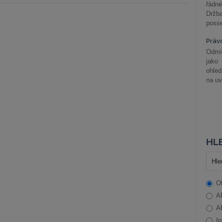
řádné
Držba
posse
Práv
Odmít
jako
ohle
na uv
HLE
O
A
A
In