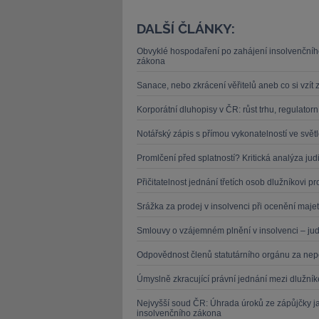
DALŠÍ ČLÁNKY:
Obvyklé hospodaření po zahájení insolvenčního
zákona
Sanace, nebo zkrácení věřitelů aneb co si vzí
Korporátní dluhopisy v ČR: růst trhu, regulatorn
Notářský zápis s přímou vykonatelností ve svět
Promlčení před splatností? Kritická analýza jud
Přičitatelnost jednání třetích osob dlužníkovi 
Srážka za prodej v insolvenci při ocenění maje
Smlouvy o vzájemném plnění v insolvenci – jud
Odpovědnost členů statutárního orgánu za nep
Úmyslně zkracující právní jednání mezi dlužní
Nejvyšší soud ČR: Úhrada úroků ze zápůjčky jak
insolvenčního zákona