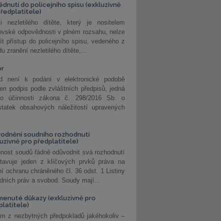
édnutí do policejního spisu (exkluzivně
předplatitele)
i nezletilého dítěte, který je nositelem
ovské odpovědnosti v plném rozsahu, nelze
ít přístup do policejního spisu, vedeného z
u zranění nezletilého dítěte,...
or
d není k podání v elektronické podobě
jen podpis podle zvláštních předpisů, jedná
o účinnosti zákona č. 298/2016 Sb. o
statek obsahových náležitostí upravených
odnění soudního rozhodnutí
luzivně pro předplatitele)
nost soudů řádně odůvodnit svá rozhodnutí
stavuje jeden z klíčových prvků práva na
í ochranu chráněného čl. 36 odst. 1 Listiny
dních práv a svobod. Soudy mají...
enuté důkazy (exkluzivně pro
platitele)
m z nezbytných předpokladů jakéhokoliv –