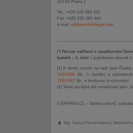
110 00 Praha 1
Tel.: +420 225 385 333
Fax: +420 225 385 444
e-mail:
wl@weinholdlegal.com
---------------------------------------------------
[*]
Revize nařízení o úpadkovém řízen
kabátě – 1. část
> pojednává obecně o 
[1] K těmto zemím se řadí také Česká r
182/2006
Sb., o úpadku a způsobech j
328/1991
Sb., o konkursu a vyrovnání.
[2] Tento jev bývá též označován jako „h
© EPRAVO.CZ – Sbírka zákonů, judikatu
Mgr. Tereza Přecechtělová ( Weinhold Le