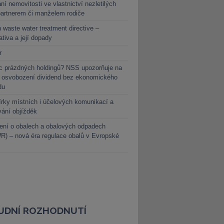
ní nemovitosti ve vlastnictví nezletilých
partnerem či manželem rodiče
 waste water treatment directive –
lativa a její dopady
r
c prázdných holdingů? NSS upozorňuje na
y osvobození dividend bez ekonomického
du
rky místních i účelových komunikací a
vání objížděk
ení o obalech a obalových odpadech
) – nová éra regulace obalů v Evropské
UDNÍ ROZHODNUTÍ