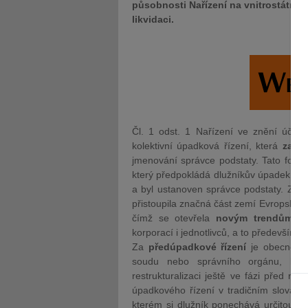
působnosti Nařízení na vnitrostátní ř
likvidaci.
Čl. 1 odst. 1 Nařízení ve znění účinn
kolektivní úpadková řízení, která
zahr
jmenování správce podstaty. Tato form
který předpokládá dlužníkův úpadek a vy
a byl ustanoven správce podstaty. Za lé
přistoupila značná část zemí Evropské 
čímž se otevřela
novým trendům a 
korporací i jednotlivců, a to především 
Za
předúpadkové řízení
je obecně po
soudu nebo správního orgánu, které
restrukturalizaci ještě ve fázi před r
úpadkového řízení v tradičním slova 
kterém si dlužník ponechává určitou ko