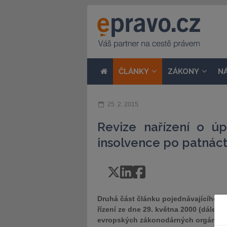
ČLÁNKY
ZÁKONY
N
25. 2. 2015
Revize nařízení o ú
insolvence po patnáct
Druhá část článku pojednávajícího o 
řízení ze dne 29. května 2000 (dále j
evropských zákonodárných orgánů, b