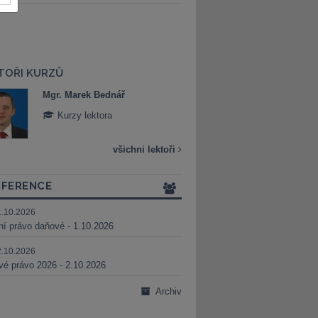
TOŘI KURZŮ
Mgr. Marek Bednář
Mgr. Veronika 
Kurzy lektora
Kurzy lektora
všichni lektoři
FERENCE
1.10.2026
ní právo daňové - 1.10.2026
2.10.2026
é právo 2026 - 2.10.2026
Archiv