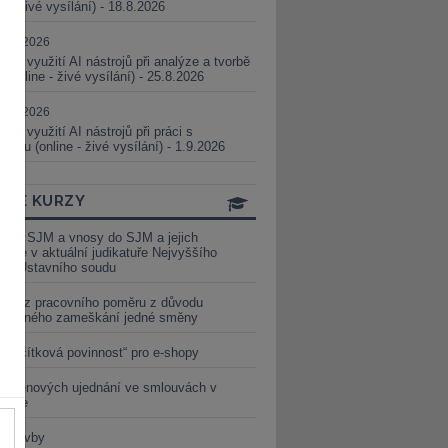
ne - živé vysílání) - 18.8.2026
5.08.2026
ické využití AI nástrojů při analýze a tvorbě
 (online - živé vysílání) - 25.8.2026
1.09.2026
ické využití AI nástrojů při práci s
aturou (online - živé vysílání) - 1.9.2026
INE KURZY
y ze SJM a vnosy do SJM a jejich
izace v aktuální judikatuře Nejvyššího
u a Ústavního soudu
věď z pracovního poměru z důvodu
luveného zameškání jedné směny
„tlačítková povinnost“ pro e-shopy
a cenových ujednání ve smlouvách v
etice
é stavby