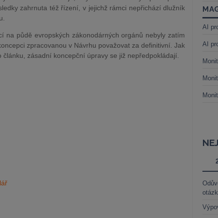
edky zahrnuta též řízení, v jejichž rámci nepřichází dlužník
MAG
u.
AI pr
jící na půdě evropských zákonodárných orgánů nebyly zatím
AI pr
oncepci zpracovanou v Návrhu považovat za definitivní. Jak
to článku, zásadní koncepční úpravy se již nepředpokládají.
Monit
Monit
Monit
NE
lář
Odůvo
otáz
Výpo