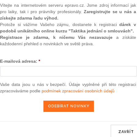
ízení, která umožňují i jiná řešení úpadku dlužníka než
(onli
Vítejte na internetovém serveru epravo.cz. Jsme zdroj informací jak
pro laiky, tak i pro právníky profesionály.
Zaregistrujte se u nás a
2
získejte zdarma řadu výhod.
Prakt
smluv
Protože si vážíme Vašeho zájmu, dostanete k registraci
dárek v
podobě unikátního online kurzu "Taktika jednání o smlouvách".
0
Registrace je zdarma, k ničemu Vás nezavazuje
a získáte
Prakt
každodenní přehled o novinkách ve světě práva.
judik
ém od roku 2002 uvádí, že se Nařízení použije toliko na
E-mailová adresa:
*
ONL
nují částečné nebo úplné zabavení majetku dlužníka
a
ulace v sobě odráží
tradiční koncept úpadkového řízení
,
Vnos
valor
žaduje, aby byl dlužník zbaven dispozičních práv k majetku
soud
ta uplynulá od doby, kdy bylo toto ustanovení přijato, však
Vaše data jsou u nás v bezpečí. Údaje vyplněné při této registraci
unie
k rekodifikaci vnitrostátního insolvenčního práva
[1],
zpracováváme podle
podmínek zpracování osobních údajů
Výpo
přístupům
snažícím se překlenout a vyřešit předlužení
neom
za pomocí institutů předúpadkových a hybridních řízení.
Nová 
važováno kvazikolektivní řízení prováděné pod dohledem
 dlužníkovi ve finančních obtížích dává příležitost k
Změn
ozhodnutím o úpadku, díky čemuž se dlužník vyhne zahájení
energ
smyslu. Za
hybridní řízení
je považováno takové řízení, ve
ZAVŘÍT
Čern
ntrolu nad svým majetkem a záležitostmi, ačkoliv jsou pod