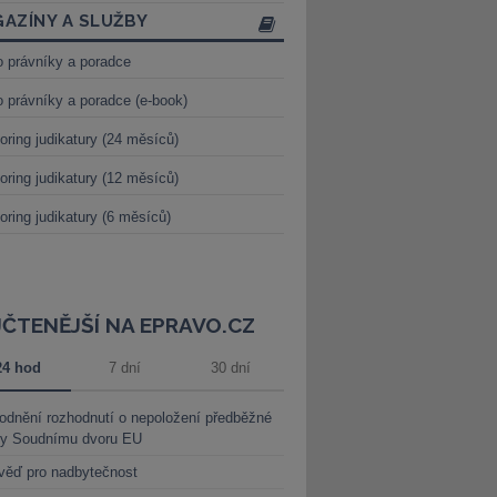
AZÍNY A SLUŽBY
o právníky a poradce
o právníky a poradce (e-book)
oring judikatury (24 měsíců)
oring judikatury (12 měsíců)
oring judikatury (6 měsíců)
JČTENĚJŠÍ NA EPRAVO.CZ
24 hod
7 dní
30 dní
dnění rozhodnutí o nepoložení předběžné
ky Soudnímu dvoru EU
věď pro nadbytečnost