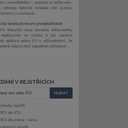
ho i mimořádného – vydržení je držba věci.
 zahrnuje faktické ovládání věci (corpus
ssionis) a současně...
o EU (exkluzivně pro předplatitele)
l-li Nejvyšší soud dovolání stěžovatelky
 nepřípustné ve vztahu k její námitce
dně aplikace práva EU s odůvodněním, že
edené otázce není napadené rozhodnutí...
DÁNÍ V REJSTŘÍCÍCH
bchodní rejstřík
RES dle IČO
RES dle jména / názvu
solvenční rejstřík