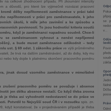
iv na celkové zhodnocení případu. Při zkoumání intenzity
Odp
m a důvodů, pro které lze výjimečně rozvázat pracovní
 kromě délky nepřítomnosti zaměstnance v práci také
Poku
připo
ho nepřítomnosti v práci pro zaměstnavatele, k jeho
se p
covních úkolů, k míře jeho zavinění a ke způsobu a
nedo
pracovních povinností. To jsou hodnotící kriteria soudů
v...
poměru, když je zaměstnanci napadnou soudně. Chce-li
oru se zaměstnancem vyhnout a nenést nepříjemné
Odův
pěšný, a bude muset zaměstnance odškodnit – tedy
(exk
lu ust. § 69 odst. 1 zákoníku práce
ve výši průměrného
Povin
před
ateli, že trvá na dalším zaměstnávání, až do doby, kdy mu
soudn
ci nebo kdy dojde k platnému skončení pracovního poměru
zákla
Opom
téra, jinak dosud vzorného zaměstnance v mimořádné
před
Jední
řádné
 zrušení pracovního poměru se považuje i absence
Držba
notit jen délku absence nestačí. Co když třeba zrovna
posse
nak je třeba asi vyhodnotit nedostavení se do práce ve
asti. Potvrdil to Nejvyšší soud ČR i v rozsudku
spis. zn.
Práv
, když konstatoval, že v projednávaném případě je třeba
Odmít