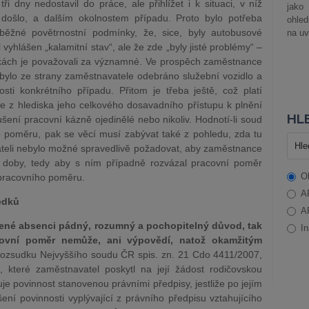
i dny nedostavil do práce, ale přihlížet i k situaci, v níž
jako
došlo, a dalším okolnostem případu. Proto bylo potřeba
ohle
běžné povětrnostní podmínky, že, sice, byly autobusové
na uv
vyhlášen „kalamitní stav“, ale že zde „byly jisté problémy“ –
kách je považovali za významné. Ve prospěch zaměstnance
 bylo ze strany zaměstnavatele odebráno služební vozidlo a
osti konkrétního případu. Přitom je třeba ještě, což platí
 z hlediska jeho celkového dosavadního přístupu k plnění
HLE
šení pracovní kázně ojedinělé nebo nikoliv. Hodnotí-li soud
o poměru, pak se věcí musí zabývat také z pohledu, zda tu
ateli nebylo možné spravedlivě požadovat, aby zaměstnance
 doby, tedy aby s ním případně rozvázal pracovní poměr
O
 pracovního poměru.
A
edků
A
né absenci pádný, rozumný a pochopitelný důvod, tak
In
covní poměr nemůže, ani výpovědí, natož okamžitým
rozsudku Nejvyššího soudu ČR spis. zn. 21 Cdo 4411/2007,
které zaměstnavatel poskytl na její žádost rodičovskou
uje povinnost stanovenou právními předpisy, jestliže po jejím
ní povinnosti vyplývající z právního předpisu vztahujícího