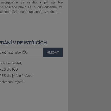
 nepřípustné ve vztahu k její námitce
dně aplikace práva EU s odůvodněním, že
edené otázce není napadené rozhodnutí...
DÁNÍ V REJSTŘÍCÍCH
bchodní rejstřík
RES dle IČO
RES dle jména / názvu
solvenční rejstřík