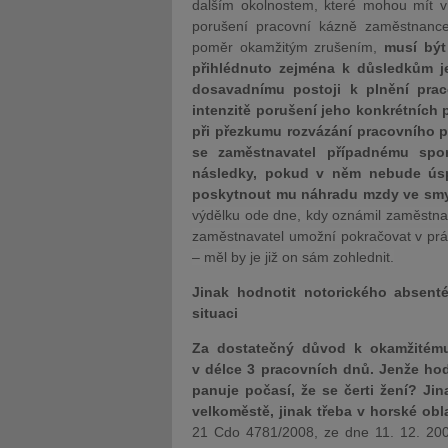
dalším okolnostem, které mohou mít vl
porušení pracovní kázně zaměstnance
poměr okamžitým zrušením,
musí být
přihlédnuto zejména k důsledkům je
dosavadnímu postoji k plnění pra
intenzitě porušení jeho konkrétních 
při přezkumu rozvázání pracovního 
se zaměstnavatel případnému sp
následky, pokud v něm nebude ús
poskytnout mu náhradu mzdy ve smys
výdělku ode dne, kdy oznámil zaměstnav
zaměstnavatel umožní pokračovat v prá
– měl by je již on sám zohlednit.
Jinak hodnotit notorického absen
situaci
Za dostatečný důvod k okamžitému
v délce 3 pracovních dnů. Jenže hod
panuje počasí, že se čerti žení? Ji
velkoměstě, jinak třeba v horské obl
21 Cdo 4781/2008, ze dne 11. 12. 2009