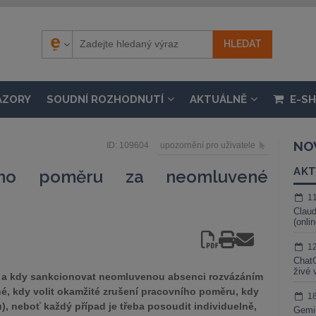
ÁZORY
SOUDNÍ ROZHODNUTÍ
AKTUÁLNĚ
E-S
NO
ID: 109604
upozornění pro uživatele
AKT
ního poměru za neomluvené
1
Claud
(onli
1
ChatG
živé 
k a kdy sankcionovat neomluvenou absenci rozvázáním
é, kdy volit okamžité zrušení pracovního poměru, kdy
1
, neboť každý případ je třeba posoudit individuelně,
Gemin