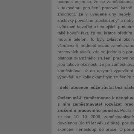
hodnotit nejen to, že se zaměstnanec tř
k takovému porušení pracovní kázně 
zhodnotit, že v uvedené dny nebyly 
zastávky povětšině „obslouženy“ a nebyl 
svědkové hovořící o tehdejších podmín
také hovořil fakt, že mu krátce předtím
mobilní telefon. To byly zvláštní okoln
všeobecně, hodnotit osobu zaměstnance
pracovních úkolů, zda se jednalo o poru
platnost okamžitého zrušení pracovníh
jsou takové okolnosti, že po zaměstnav
zaměstnával až do uplynutí výpovědní
výpovědí a nikoliv okamžitým zrušením
I delší absence může zůstat bez násl
Ovšem má-li zaměstnanec k neomluve
s ním zaměstnavatel rozvázat pra
zrušením pracovního poměru.
Podle 
ze dne 10. 10. 2008, zaměstnankyně, 
dovolenou (do tří let věku dítěte), poruš
skončení nenastoupí do práce. O poruše