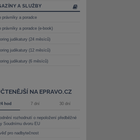
AZÍNY A SLUŽBY
o právníky a poradce
o právníky a poradce (e-book)
oring judikatury (24 měsíců)
oring judikatury (12 měsíců)
oring judikatury (6 měsíců)
JČTENĚJŠÍ NA EPRAVO.CZ
24 hod
7 dní
30 dní
dnění rozhodnutí o nepoložení předběžné
ky Soudnímu dvoru EU
věď pro nadbytečnost