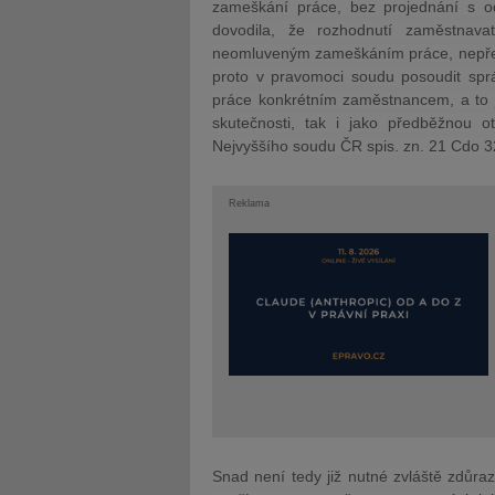
zameškání práce, bez projednání s o
dovodila, že rozhodnutí zaměstnav
neomluveným zameškáním práce, nepředs
proto v pravomoci soudu posoudit sp
práce konkrétním zaměstnancem, a to j
skutečnosti, tak i jako předběžnou o
Nejvyššího soudu ČR spis. zn. 21 Cdo 3
Reklama
Snad není tedy již nutné zvláště zdůraz