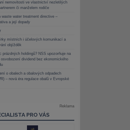
ní nemovitosti ve vlastnictví nezletilých
partnerem či manželem rodiče
 waste water treatment directive –
lativa a její dopady
r
rky místních i účelových komunikací a
vání objížděk
c prázdných holdingů? NSS upozorňuje na
y osvobození dividend bez ekonomického
du
ení o obalech a obalových odpadech
) – nová éra regulace obalů v Evropské