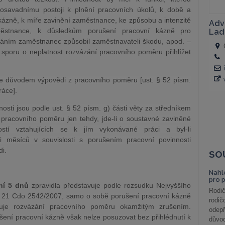
osavadnímu postoji k plnění pracovních úkolů, k době a
í kázně, k míře zavinění zaměstnance, ke způsobu a intenzitě
aměstnance, k důsledkům porušení pracovní kázně pro
áním zaměstnanec způsobil zaměstnavateli škodu, apod. –
poru o neplatnost rozvázání pracovního poměru přihlížet
je důvodem výpovědi z pracovního poměru [ust. § 52 písm.
ráce].
sti jsou podle ust. § 52 písm. g) části věty za středníkem
racovního poměru jen tehdy, jde-li o soustavné zaviněné
stí vztahujících se k jím vykonávané práci a byl-li
 měsíců v souvislosti s porušením pracovní povinnosti
i.
SO
Nahl
pro 
ání 5 dnů
zpravidla představuje podle rozsudku Nejvyššího
Rodič
. 21 Cdo 2542/2007, samo o sobě porušení pracovní kázně
rodič
je rozvázání pracovního poměru okamžitým zrušením.
odepř
ení pracovní kázně však nelze posuzovat bez přihlédnutí k
důvod