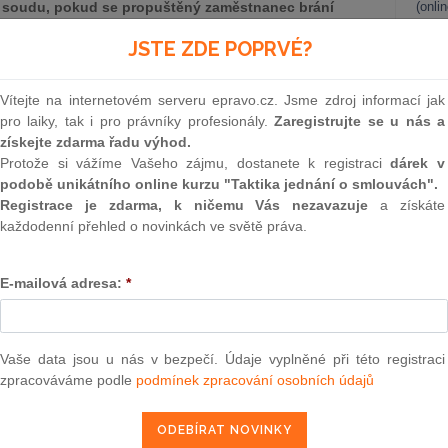
o soudu, pokud se propuštěný zaměstnanec brání
(onli
 cestou. Uvedeme proto především případy ze soudní
2
JSTE ZDE POPRVÉ?
o základní orientační vodítko.
Prakt
smluv
Vítejte na internetovém serveru epravo.cz. Jsme zdroj informací jak
0
pro laiky, tak i pro právníky profesionály.
Zaregistrujte se u nás a
ek Nejvyššího soudu ČR ze dne 27. 3. 2002, spis. zn. 21
Prakt
získejte zdarma řadu výhod.
zameškání práce zaměstnancem se jedná tehdy, jestliže
judik
Protože si vážíme Vašeho zájmu, dostanete k registraci
dárek v
ě neplní svoje pracovní povinnosti z pracovního poměru
podobě unikátního online kurzu "Taktika jednání o smlouvách".
racovišti a jestliže nepřítomnost není způsobena jeho
ONL
Registrace je zdarma, k ničemu Vás nezavazuje
a získáte
rpáním dovolené v souladu se zákoníkem práce nebo jinou
každodenní přehled o novinkách ve světě práva.
e jakékoliv zákonné překážky v práci se tedy nemůže nikdy
Vnos
vené zameškání práce); takové případy je zaměstnavatel
valor
soud
ance nikterak postihovat.
E-mailová adresa:
*
Výpo
neom
Nová 
Vaše data jsou u nás v bezpečí. Údaje vyplněné při této registraci
epravo.cz?
zpracováváme podle
podmínek zpracování osobních údajů
Změn
a jako dárek Vám zašleme aktuální online kurz na využití
energ
Čern