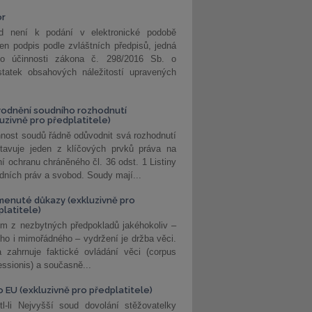
or
d není k podání v elektronické podobě
jen podpis podle zvláštních předpisů, jedná
o účinnosti zákona č. 298/2016 Sb. o
statek obsahových náležitostí upravených
odnění soudního rozhodnutí
luzivně pro předplatitele)
nost soudů řádně odůvodnit svá rozhodnutí
stavuje jeden z klíčových prvků práva na
í ochranu chráněného čl. 36 odst. 1 Listiny
dních práv a svobod. Soudy mají...
enuté důkazy (exkluzivně pro
platitele)
m z nezbytných předpokladů jakéhokoliv –
ho i mimořádného – vydržení je držba věci.
 zahrnuje faktické ovládání věci (corpus
ssionis) a současně...
o EU (exkluzivně pro předplatitele)
l-li Nejvyšší soud dovolání stěžovatelky