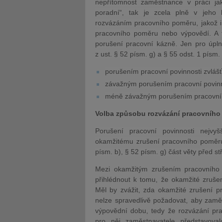
nepřítomnost zaměstnance v práci ja
poradní“, tak je zcela plně v jeho
rozvázáním pracovního poměru, jakož i
pracovního poměru nebo výpovědí. A to
porušení pracovní kázně. Jen pro úpln
z ust. § 52 písm. g) a § 55 odst. 1 písm
porušením pracovní povinnosti zvlá
závažným porušením pracovní povinn
méně závažným porušením pracovní 
Volba způsobu rozvázání pracovníh
Porušení pracovní povinnosti nejvy
okamžitému zrušení pracovního poměru
písm. b), § 52 písm. g) část věty před s
Mezi okamžitým zrušením pracovního 
přihlédnout k tomu, že okamžité zruše
Měl by zvážit, zda okamžité zrušení 
nelze spravedlivě požadovat, aby zamě
výpovědní dobu, tedy že rozvázání pr
pro něj zaměstnavatele představoval