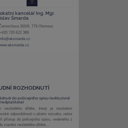
UDNÍ ROZHODNUTÍ
édnutí do policejního spisu (exkluzivně
předplatitele)
i nezletilého dítěte, který je nositelem
ovské odpovědnosti v plném rozsahu, nelze
ít přístup do policejního spisu, vedeného z
u zranění nezletilého dítěte,...