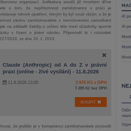
dborovou organizací.
Judikatura soudů již mnohem dříve
MAG
atele o tom, že nepřítomnost zaměstnance v práci je
tavuje takové opatření, kterým by byl soud vázán, a že je
AI pr
rávnost závěru zaměstnavatele o neomluveném zameškání
ak na základě žaloby o určení této mezi účastníky sporné
AI pr
tázku v řízení o jiném nároku. Připomněl to i rozsudek
Monit
227/2018, ze dne 10. 1. 2019.
Monit
Monit
Claude (Anthropic) od A do Z v právní
praxi (online - živé vysílání) - 11.8.2026
11.8.2026 13:00
3 975 Kč s DPH
NE
3 285 Kč bez DPH
KOUPIT
Odůvo
otáz
Výpo
ňovat, že jestliže je v kompetenci zaměstnavatele posoudit