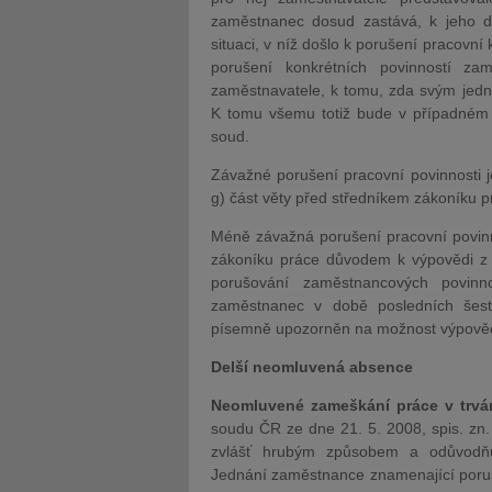
zaměstnanec dosud zastává, k jeho d
situaci, v níž došlo k porušení pracovn
porušení konkrétních povinností z
zaměstnavatele, k tomu, zda svým jedn
K tomu všemu totiž bude v případném s
soud.
Závažné porušení pracovní povinnosti 
g) část věty před středníkem zákoníku p
Méně závažná porušení pracovní povinno
zákoníku práce důvodem k výpovědi z p
porušování zaměstnancových povinno
zaměstnanec v době posledních šesti
písemně upozorněn na možnost výpověd
Delší neomluvená absence
Neomluvené zameškání práce v trv
soudu ČR ze dne 21. 5. 2008, spis. zn
zvlášť hrubým způsobem a odůvodňu
Jednání zaměstnance znamenající poruš