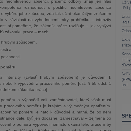
ko neomluvenou absenci, přičemž odbory „mají jen hlas
Užívá
 kompetenci rozhodnout o postihu neomluvené absence
dětí 
 o výběru jeho způsobu, zda tak učiní okamžitým zrušením
Urban
 v závislosti na vyhodnocení míry prohřešku – intenzity
legis
ost připomeňme, že zákoník práce rozlišuje – jak vyplývá
Odpo
. b) zákoníku práce – mezi:
Uzaví
šť hrubým způsobem,
zřizo
osti a
Kone
povinnosti.
limit
důvo
o poměru
Naříz
šší intenzity (zvlášť hrubým způsobem) je důvodem k
(PPWR
 nebo k výpovědi z pracovního poměru [ust. § 55 odst. 1
unii
tředníkem zákoníku práce].
poměru a výpovědí volí zaměstnavatel, který však musí
ní pracovního poměru je krajním a výjimečným opatřením.
pracovního poměru je natolik důvodné a nutné, že po něm
stnance dále, byť jen dočasně, zaměstnával – zejména po
acovního poměru výpovědí namísto okamžitého zrušení by
o určitou těžkost. Přihlédnout by měl k funkci, kterou