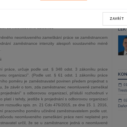
REGISTROVAT ZDE
ZAVŘÍT
rest za neomluvené absence
LEK
viněného neomluveného zameškání práce se zaměstnancem
áš Sokol
JUDr. Martin Maisner, Ph.D.,
jednání zaměstnance intenzity alespoň soustavného méně
MCIArb
ktora
.
Kurzy lektora
i
 práce, určuje podle ust. § 348 odst. 3 zákoníku práce
KON
ou organizací". (Podle ust. § 61 odst. 1 zákoníku práce
ního poměru je zaměstnavatel povinen předem projednat s
0
u, že závěr o tom, zda zaměstnanec neomluveně zameškal
Trest
projednání" s odborovou organizací, přísluší rozhodnutí v
to platí i tehdy, jestliže k projednání s odborovou organizací
0
m rozsudku spis. zn. 21 Cdo 476/2015, ze dne 15. 1. 2016,
Daňov
ušení pracovního poměru učiněné zaměstnavatelem podle ust.
z důvodu neomluveného zameškání práce není neplatné pro
stnavatel určil, že se u zaměstnance jedná o neomluvené