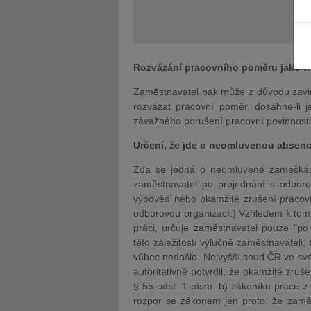
Rozvázání pracovního poměru jako t
Zaměstnavatel pak může z důvodu za
JUDr. Tomáš Nielsen
JUDr. Tom
rozvázat pracovní poměr, dosáhne-li 
Kurzy lektora
Kurzy le
závažného porušení pracovní povinnosti
Určení, že jde o neomluvenou absenc
Zda se jedná o neomluvené zameškání
zaměstnavatel po projednání s odborov
v
ýpověď nebo okamžité zrušení pracov
odborovou organizací.)
Vzhledem k tom
práci, určuje zaměstnavatel pouze "po 
této záležitosti výlučně zaměstnavateli; 
vůbec nedošlo. Nejvyšší soud ČR ve své
autoritativně potvrdil, že okamžité zr
§ 55 odst. 1 písm. b) zákoníku práce 
rozpor se zákonem jen proto, že zamě