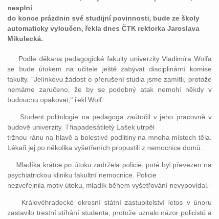
nesplní
do konce prázdnin své studijní povinnosti, bude ze školy
automaticky vyloučen, řekla dnes ČTK rektorka Jaroslava
Mikulecká.
Podle děkana pedagogické fakulty univerzity Vladimíra Wolfa
se bude útokem na učitele ještě zabývat disciplinární komise
fakulty. "Jelínkovu žádost o přerušení studia jsme zamítli, protože
nemáme zaručeno, že by se podobný atak nemohl někdy v
budoucnu opakovat," řekl Wolf.
Student politologie na pedagoga zaútočil v jeho pracovně v
budově univerzity. Třiapadesátiletý Lašek utrpěl
tržnou ránu na hlavě a bolestivé podlitiny na mnoha místech těla.
Lékaři jej po několika vyšetřeních propustili z nemocnice domů.
Mladíka krátce po útoku zadržela policie, poté byl převezen na
psychiatrickou kliniku fakultní nemocnice. Policie
nezveřejnila motiv útoku, mladík během vyšetřování nevypovídal.
Královéhradecké okresní státní zastupitelství letos v únoru
zastavilo trestní stíhání studenta, protože uznalo názor policistů a