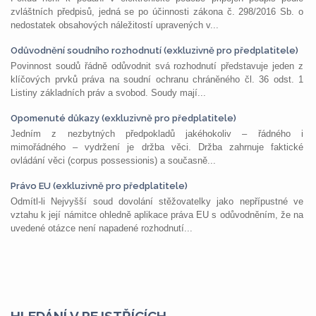
zvláštních předpisů, jedná se po účinnosti zákona č. 298/2016 Sb. o
nedostatek obsahových náležitostí upravených v...
Odůvodnění soudního rozhodnutí (exkluzivně pro předplatitele)
Povinnost soudů řádně odůvodnit svá rozhodnutí představuje jeden z
klíčových prvků práva na soudní ochranu chráněného čl. 36 odst. 1
Listiny základních práv a svobod. Soudy mají...
Opomenuté důkazy (exkluzivně pro předplatitele)
Jedním z nezbytných předpokladů jakéhokoliv – řádného i
mimořádného – vydržení je držba věci. Držba zahrnuje faktické
ovládání věci (corpus possessionis) a současně...
Právo EU (exkluzivně pro předplatitele)
Odmítl-li Nejvyšší soud dovolání stěžovatelky jako nepřípustné ve
vztahu k její námitce ohledně aplikace práva EU s odůvodněním, že na
uvedené otázce není napadené rozhodnutí...