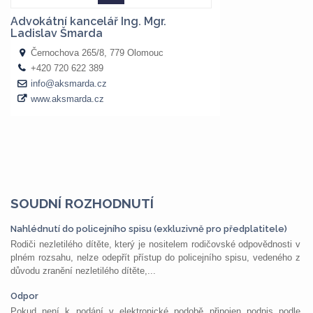
SOUDNÍ ROZHODNUTÍ
Nahlédnutí do policejního spisu (exkluzivně pro předplatitele)
Rodiči nezletilého dítěte, který je nositelem rodičovské odpovědnosti v
plném rozsahu, nelze odepřít přístup do policejního spisu, vedeného z
důvodu zranění nezletilého dítěte,...
Odpor
Pokud není k podání v elektronické podobě připojen podpis podle