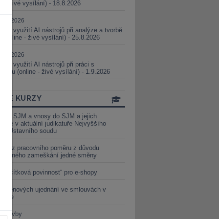
ne - živé vysílání) - 18.8.2026
5.08.2026
ické využití AI nástrojů při analýze a tvorbě
 (online - živé vysílání) - 25.8.2026
1.09.2026
ické využití AI nástrojů při práci s
aturou (online - živé vysílání) - 1.9.2026
INE KURZY
y ze SJM a vnosy do SJM a jejich
izace v aktuální judikatuře Nejvyššího
u a Ústavního soudu
věď z pracovního poměru z důvodu
luveného zameškání jedné směny
„tlačítková povinnost“ pro e-shopy
a cenových ujednání ve smlouvách v
etice
é stavby