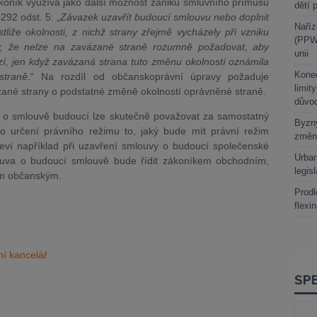
ákoník využívá jako další možnost zániku smluvního přímusu
dětí 
 292 odst. 5: „
Závazek uzavřít budoucí smlouvu nebo doplnit
Naříz
tliže okolnosti, z nichž strany zřejmě vycházely při vzniku
(PPWR
y, že nelze na zavázané straně rozumně požadovat, aby
unii
í, jen když zavázaná strana tuto změnu okolností oznámila
Kone
straně
.“ Na rozdíl od občanskoprávní úpravy požaduje
limit
ané strany o podstatné změně okolností oprávněné straně.
důvo
 o smlouvě budoucí lze skutečně považovat za samostatný
Byzny
o určení právního režimu to, jaký bude mít právní režim
změn
eví například při uzavření smlouvy o budoucí společenské
Urban
ouva o budoucí smlouvě bude řídit zákoníkem obchodním,
legis
em občanským.
Prodl
flexi
ní kancelář