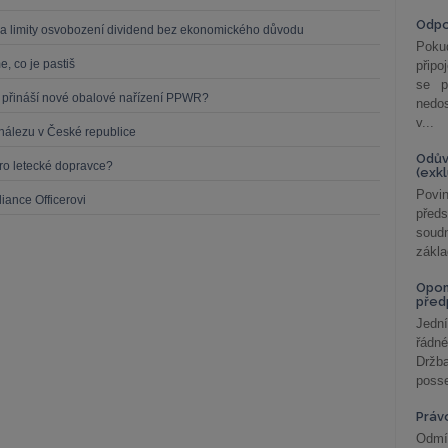
Odp
a limity osvobození dividend bez ekonomického důvodu
Poku
, co je pastiš
připo
se p
o přináší nové obalové nařízení PPWR?
nedo
v...
nálezu v České republice
Odův
o letecké dopravce?
(exk
Povin
iance Officerovi
před
soudn
zákla
Opom
před
Jední
řádné
Držba
posse
Práv
Odmít