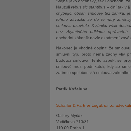
Stejně jako občanský, tak i obchodní z
klauzuli
rebus sic stantibus
– činí tak v §
chybějící obsah smlouvy též zaniká, jes
tohoto závazku se do té míry změnil
smlouvu uzavřela. K zániku však docház
bez zbytečného odkladu oprávněné 
obchodní zákoník navíc oznámení zaváz
Nakonec je vhodné doplnit, že smlouvu
smluvní typ, proto nemá žádný vliv pr
budoucí smlouva. Tento aspekt se proj
smlouvě mezi podnikateli, kdy se sml
zatímco společenská smlouva zákoník
Patrik Koželuha
Schaffer & Partner Legal, s.r.o., advokát
Gallery Myšák
Vodičkova 710/31
110 00 Praha 1