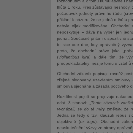
rozhodnutím a k tomu kumulativně i náh
lhůta 1 roku. Přes zůstávající neshody,
požadavek jednoty právního řádu (srov
přiklání k názoru, že se jedná o lhůtu 
nebyla nijak modifikována. Obchodní z
neposkytuje – dává na výběr jen jednu
jednat. Současně přitom dispozitivně st
to sice ode dne, kdy oprávněný vyzva
proto, že obchodní právo jako „práv
(
vigilantibus iura
) a dále tím, že výv
předpokládatelný, než je tomu u vztahů
Obchodní zákoník popisuje rovněž post
zřejmě sledovaný uzavřením smlouvy a 
smlouva sjednána a zásada poctivého o
Rozdílnost pojetí se projevuje nakone
odst. 3 stanoví: „
Tento závazek zaniká,
vycházeli, se do té míry změnily, že 
Jedná se tedy o tzv. klauzuli rebus si
objektivně (
ex lege
). Obchodní zákon
neuskutečnění výzvy ze strany oprávně