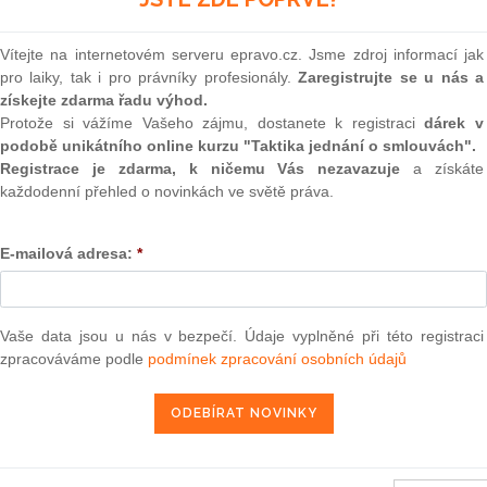
 samotná ještě nemůže vzniknout. Může se přitom jednat
(onli
í (např. na obmyšlené nemovitosti vázne exekuce) či
2
á dostatek finančních prostředků). S ohledem na
Vítejte na internetovém serveru epravo.cz. Jsme zdroj informací jak
Prakt
a řadí do obecných ustanovení kodexů, přestože se
pro laiky, tak i pro právníky profesionály.
Zaregistrujte se u nás a
smluv
získejte zdarma řadu výhod.
0
Protože si vážíme Vašeho zájmu, dostanete k registraci
dárek v
Prakt
podobě unikátního online kurzu "Taktika jednání o smlouvách".
judik
Registrace je zdarma, k ničemu Vás nezavazuje
a získáte
každodenní přehled o novinkách ve světě práva.
ONL
E-mailová adresa:
*
Vnos
valor
soud
 je jako smluvní typ upravena jak v občanském, tak i
Výpo
a se vyznačuje i určitými odlišnými tendencemi, které jsou
Vaše data jsou u nás v bezpečí. Údaje vyplněné při této registraci
neom
í práva občanského od práva obchodního jakožto „práva
zpracováváme podle
podmínek zpracování osobních údajů
Nová 
duje pro platný vznik smlouvy o uzavření budoucí smlouvy
Změn
vření budoucí smlouvy a dohodnutí alespoň podstatných
energ
 forma je vyžadována vždy, tedy i v případech, kdy pro
Čern
roti tomu obchodní zákoník v § 289 charakterizuje tento