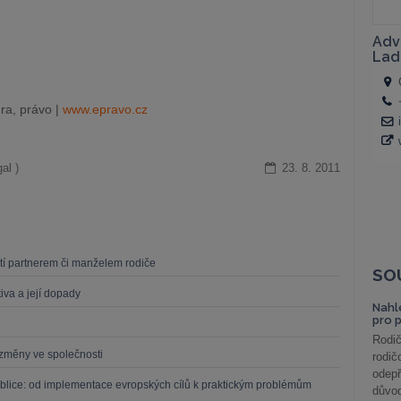
ra, právo |
www.epravo.cz
al )
23. 8. 2011
dětí partnerem či manželem rodiče
SO
iva a její dopady
Nahl
pro 
Rodič
í změny ve společnosti
rodič
odepř
blice: od implementace evropských cílů k praktickým problémům
důvod