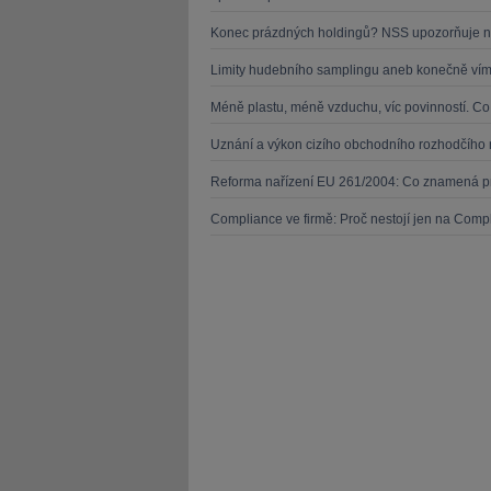
Konec prázdných holdingů? NSS upozorňuje n
Limity hudebního samplingu aneb konečně víme
Méně plastu, méně vzduchu, víc povinností. C
Uznání a výkon cizího obchodního rozhodčího 
Reforma nařízení EU 261/2004: Co znamená pr
Compliance ve firmě: Proč nestojí jen na Compl