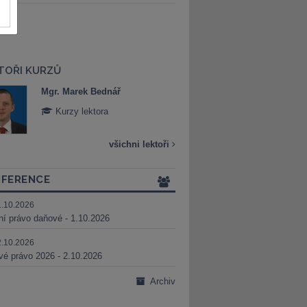
TOŘI KURZŮ
Mgr. Marek Bednář
Mgr. Veronika 
Kurzy lektora
Kurzy lektora
všichni lektoři
FERENCE
1.10.2026
ní právo daňové - 1.10.2026
2.10.2026
é právo 2026 - 2.10.2026
Archiv