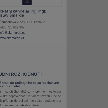
UDNÍ ROZHODNUTÍ
édnutí do policejního spisu (exkluzivně
předplatitele)
i nezletilého dítěte, který je nositelem
ovské odpovědnosti v plném rozsahu, nelze
ít přístup do policejního spisu, vedeného z
u zranění nezletilého dítěte,...