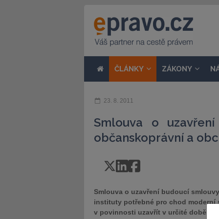
ČLÁNKY
ZÁKONY
N
23. 8. 2011
Smlouva o uzavření
občanskoprávní a obc
Smlouva o uzavření budoucí smlouvy 
instituty potřebné pro chod moderní s
v povinnosti uzavřít v určité době 