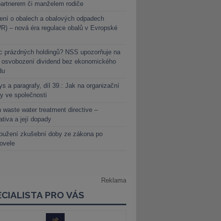
partnerem či manželem rodiče
ení o obalech a obalových odpadech
) – nová éra regulace obalů v Evropské
c prázdných holdingů? NSS upozorňuje na
y osvobození dividend bez ekonomického
du
s a paragrafy, díl 39.: Jak na organizační
y ve společnosti
 waste water treatment directive –
lativa a její dopady
oužení zkušební doby ze zákona po
novele