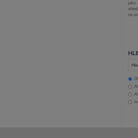
jako
ohle
na uv
HLE
O
A
A
In