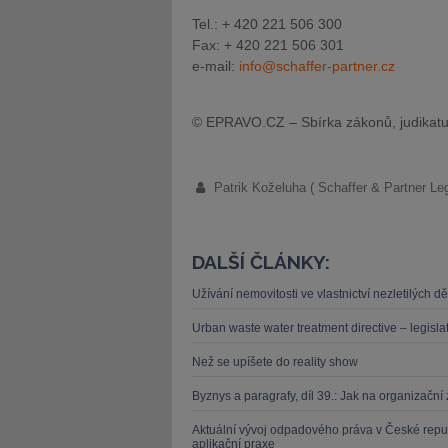
Tel.: + 420 221 506 300
Fax: + 420 221 506 301
e-mail:
info@schaffer-partner.cz
© EPRAVO.CZ – Sbírka zákonů, judikatu
Patrik Koželuha ( Schaffer & Partner Leg
DALŠÍ ČLÁNKY:
Užívání nemovitosti ve vlastnictví nezletilých 
Urban waste water treatment directive – legislat
Než se upíšete do reality show
Byznys a paragrafy, díl 39.: Jak na organizačn
Aktuální vývoj odpadového práva v České repu
aplikační praxe