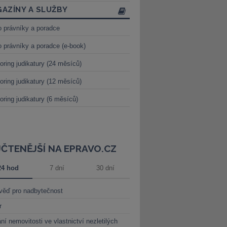
AZÍNY A SLUŽBY
o právníky a poradce
o právníky a poradce (e-book)
oring judikatury (24 měsíců)
oring judikatury (12 měsíců)
oring judikatury (6 měsíců)
JČTENĚJŠÍ NA EPRAVO.CZ
24 hod
7 dní
30 dní
věď pro nadbytečnost
r
ní nemovitosti ve vlastnictví nezletilých