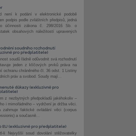
or
d není k podání v elektronické podobě
jen podpis podle zvláštních předpisů, jedná
o účinnosti zákona č. 298/2016 Sb. o
statek obsahových náležitostí upravených
odnění soudního rozhodnutí
luzivně pro předplatitele)
nost soudů řádně odůvodnit svá rozhodnutí
stavuje jeden z klíčových prvků práva na
í ochranu chráněného čl. 36 odst. 1 Listiny
dních práv a svobod. Soudy mají...
enuté důkazy (exkluzivně pro
platitele)
m z nezbytných předpokladů jakéhokoliv –
ho i mimořádného – vydržení je držba věci.
 zahrnuje faktické ovládání věci (corpus
ssionis) a současně...
o EU (exkluzivně pro předplatitele)
l-li Nejvyšší soud dovolání stěžovatelky