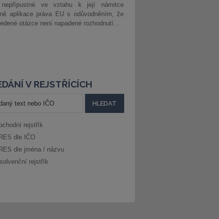
 nepřípustné ve vztahu k její námitce
dně aplikace práva EU s odůvodněním, že
edené otázce není napadené rozhodnutí...
DÁNÍ V REJSTŘÍCÍCH
bchodní rejstřík
RES dle IČO
RES dle jména / názvu
solvenční rejstřík