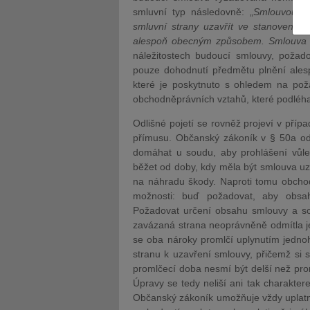
smluvní typ následovně: „
Smlouvou o 
smluvní strany uzavřít ve stanovené 
alespoň obecným způsobem. Smlouva 
náležitostech budoucí smlouvy, poža
pouze dohodnutí předmětu plnění ales
které je poskytnuto s ohledem na poža
JUDr. Tomáš Nielsen
JUDr. Tom
obchodněprávních vztahů, které podléhaj
Kurzy lektora
Kurzy le
Odlišné pojetí se rovněž projeví v příp
přímusu. Občanský zákoník v § 50a od
domáhat u soudu, aby prohlášení vůle
běžet od doby, kdy měla být smlouva uz
na náhradu škody. Naproti tomu obchod
možnosti: buď požadovat, aby obsa
Požadovat určení obsahu smlouvy a so
zavázaná strana neoprávněně odmítla j
se oba nároky promlčí uplynutím jedno
stranu k uzavření smlouvy, přičemž si
promlčecí doba nesmí být delší než pr
Úpravy se tedy neliší ani tak charakter
Občanský zákoník umožňuje vždy uplatn