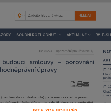
ÁZORY
SOUDNÍ ROZHODNUTÍ
AKTUÁLNĚ
E-S
NO
ID: 76274
upozornění pro uživatele
AKT
 budoucí smlouvy – porovnání
hodněprávní úpravy
1
Claud
(onli
1
ChatG
živé 
(pactum de contrahendo) patří mezi základní právní
polečnosti. Jejím účelem je založit závazek spočívající
1
budoucí smlouvu. Smlouva o uzavření smlouvy budoucí
Gemin
JSTE ZDE POPRVÉ?