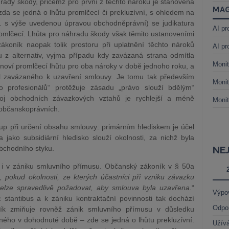
rady škody, přičemž pro první z těchto nároků je stanovena
MAG
 zda se jedná o lhůtu promlčecí či prekluzívní, s ohledem na
. s výše uvedenou úpravou obchodněprávní) se judikatura
AI pr
promlčecí. Lhůta pro náhradu škody však těmito ustanoveními
ákoník naopak tolik prostoru při uplatnění těchto nároků
AI pr
 z alternativ, vyjma případu kdy zavázaná strana odmítla
Monit
anoví promlčecí lhůtu pro oba nároky v době jednoho roku, a
l zavázaného k uzavření smlouvy. Je tomu tak především
Monit
o profesionálů“ protěžuje zásadu „právo slouží bdělým“
oj obchodních závazkových vztahů je rychlejší a méně
Monit
 občanskoprávních.
up při určení obsahu smlouvy: primárním hlediskem je účel
jako subsidiární hledisko slouží okolnosti, za nichž byla
bchodního styku.
NE
c i v zániku smluvního přímusu. Občanský zákoník v § 50a
 pokud okolnosti, ze kterých účastníci při vzniku závazku
nelze spravedlivě požadovat, aby smlouva byla uzavřena
.“
Výpo
c stantibus a k zániku kontraktační povinnosti tak dochází
Odpo
ík zmiňuje rovněž zánik smluvního přímusu v důsledku
ného v dohodnuté době – zde se jedná o lhůtu prekluzívní.
Užívá