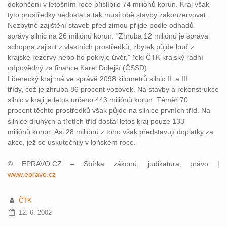
dokončení v letošním roce přislíbilo 74 miliónů korun. Kraj však
tyto prostředky nedostal a tak musí obě stavby zakonzervovat.
Nezbytné zajištění staveb před zimou přijde podle odhadů
správy silnic na 26 miliónů korun. "Zhruba 12 miliónů je správa
schopna zajistit z vlastních prostředků, zbytek půjde buď z
krajské rezervy nebo ho pokryje úvěr," řekl ČTK krajský radní
odpovědný za finance Karel Dolejší (ČSSD).
Liberecký kraj má ve správě 2098 kilometrů silnic II. a III.
třídy, což je zhruba 86 procent vozovek. Na stavby a rekonstrukce
silnic v kraji je letos určeno 443 miliónů korun. Téměř 70
procent těchto prostředků však půjde na silnice prvních tříd. Na
silnice druhých a třetích tříd dostal letos kraj pouze 133
miliónů korun. Asi 28 miliónů z toho však představují doplatky za
akce, jež se uskutečnily v loňském roce.
© EPRAVO.CZ – Sbírka zákonů, judikatura, právo |
www.epravo.cz
ČTK
12. 6. 2002