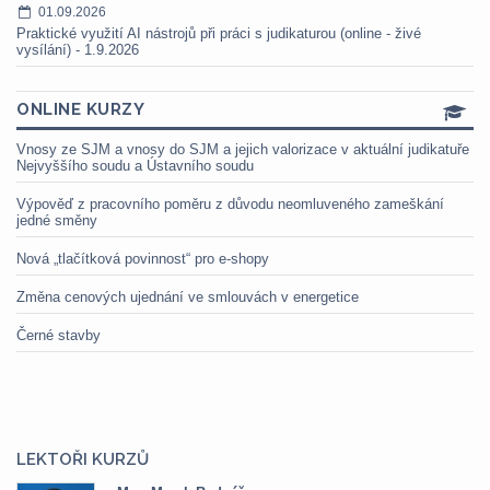
01.09.2026
Praktické využití AI nástrojů při práci s judikaturou (online - živé
vysílání) - 1.9.2026
ONLINE KURZY
Vnosy ze SJM a vnosy do SJM a jejich valorizace v aktuální judikatuře
Nejvyššího soudu a Ústavního soudu
Výpověď z pracovního poměru z důvodu neomluveného zameškání
jedné směny
Nová „tlačítková povinnost“ pro e-shopy
Změna cenových ujednání ve smlouvách v energetice
Černé stavby
LEKTOŘI KURZŮ