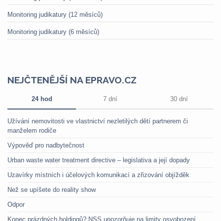
Monitoring judikatury (12 měsíců)
Monitoring judikatury (6 měsíců)
NEJČTENĚJŠÍ NA EPRAVO.CZ
24 hod
7 dní
30 dní
Užívání nemovitosti ve vlastnictví nezletilých dětí partnerem či
manželem rodiče
Výpověď pro nadbytečnost
Urban waste water treatment directive – legislativa a její dopady
Uzavírky místních i účelových komunikací a zřizování objížděk
Než se upíšete do reality show
Odpor
Konec prázdných holdingů? NSS upozorňuje na limity osvobození