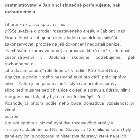
cestmistrovství v Jablonci skutečně potřebujeme, pak
rozhodneme o
Liberecká krajská správa silnic
(KSS) uvažuje o prodeji rozestavěného areálu v Jablonci nad
Nisou. Stavbu zahájenou loni v lednu museli letos silničáři
zakonzervovat, protože na její dokončení nedostali peníze.
"Necháváme zpracovat analýzu provozu, která ukáže, zda nové
cestmistrovství v Jablonci skutečně potřebujeme, pak
rozhodneme o
jeho dalším osudu," řekl dnes ČTK ředitel KSS Karel Hrdý.
Analýza je podle Hrdého nezbytná také pro další práci správy
silnic. "Zatím jsme jenom sloučili čtyři samostatné správy
silnic, teď musíme setřít hranice okresů a správu a údržbu silnic
reorganizovat tak, aby byla co nejefektivnější," řekl.
Rozhodující přitom podle něho bude dojezdová vzdálenost při
zimní
údržbě.
Krajská správa silnic má nyní dva rozestavěné areály v
Turnově a Jablonci nad Nisou. Stavby za 125 miliónů korun byly
zahájeny loni s podporou ministerstva dopravy, které na jejich