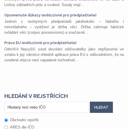
Listiny základních práv a svobod. Soudy mají...
Opomenuté důkazy (exkluzivně pro předplatitele)
Jedním z nezbytných předpokladů jakéhokoliv – řádného i
mimořádného – vydržení je držba věci. Držba zahrnuje faktické
ovládání věci (corpus possessionis) a současně...
Právo EU (exkluzivně pro předplatitele)
Odmítl-li Nejvyšší soud dovolání stěžovatelky jako nepřípustné ve
vztahu k její námitce ohledně aplikace práva EU s odůvodněním, že na
uvedené otázce není napadené rozhodnutí...
HLEDÁNÍ V REJSTŘÍCÍCH
Obchodní rejstřík
ARES dle IČO