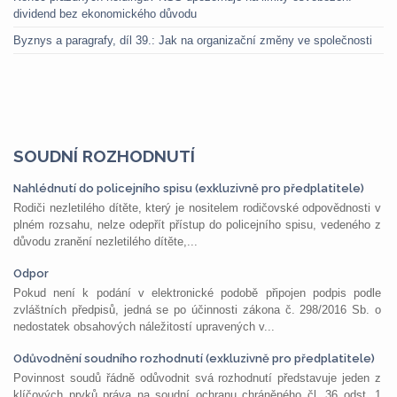
dividend bez ekonomického důvodu
Byznys a paragrafy, díl 39.: Jak na organizační změny ve společnosti
SOUDNÍ ROZHODNUTÍ
Nahlédnutí do policejního spisu (exkluzivně pro předplatitele)
Rodiči nezletilého dítěte, který je nositelem rodičovské odpovědnosti v
plném rozsahu, nelze odepřít přístup do policejního spisu, vedeného z
důvodu zranění nezletilého dítěte,...
Odpor
Pokud není k podání v elektronické podobě připojen podpis podle
zvláštních předpisů, jedná se po účinnosti zákona č. 298/2016 Sb. o
nedostatek obsahových náležitostí upravených v...
Odůvodnění soudního rozhodnutí (exkluzivně pro předplatitele)
Povinnost soudů řádně odůvodnit svá rozhodnutí představuje jeden z
klíčových prvků práva na soudní ochranu chráněného čl. 36 odst. 1