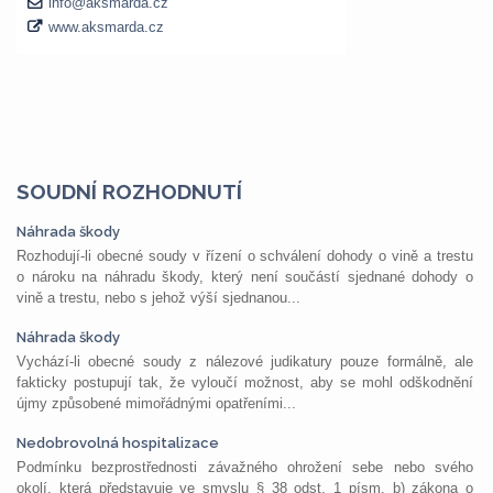
SOUDNÍ ROZHODNUTÍ
Náhrada škody
Rozhodují-li obecné soudy v řízení o schválení dohody o vině a trestu
o nároku na náhradu škody, který není součástí sjednané dohody o
vině a trestu, nebo s jehož výší sjednanou...
Náhrada škody
Vychází-li obecné soudy z nálezové judikatury pouze formálně, ale
fakticky postupují tak, že vyloučí možnost, aby se mohl odškodnění
újmy způsobené mimořádnými opatřeními...
Nedobrovolná hospitalizace
Podmínku bezprostřednosti závažného ohrožení sebe nebo svého
okolí, která představuje ve smyslu § 38 odst. 1 písm. b) zákona o