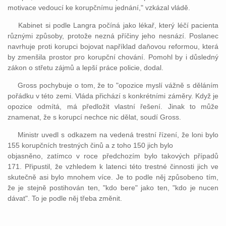
motivace vedoucí ke korupčnímu jednání," vzkázal vládě.
Kabinet si podle Langra počíná jako lékař, který léčí pacienta
různými způsoby, protože nezná příčiny jeho nesnází. Poslanec
navrhuje proti korupci bojovat například daňovou reformou, která
by zmenšila prostor pro korupční chování. Pomohl by i důsledný
zákon o střetu zájmů a lepší práce policie, dodal.
Gross pochybuje o tom, že to "opozice myslí vážně s děláním
pořádku v této zemi. Vláda přichází s konkrétními záměry. Když je
opozice odmítá, má předložit vlastní řešení. Jinak to může
znamenat, že s korupcí nechce nic dělat, soudí Gross.
Ministr uvedl s odkazem na vedená trestní řízení, že loni bylo
155 korupčních trestných činů a z toho 150 jich bylo
objasněno, zatímco v roce předchozím bylo takových případů
171. Připustil, že vzhledem k latenci této trestné činnosti jich ve
skutečně asi bylo mnohem více. Je to podle něj způsobeno tím,
že je stejně postihován ten, "kdo bere" jako ten, "kdo je nucen
dávat". To je podle něj třeba změnit.