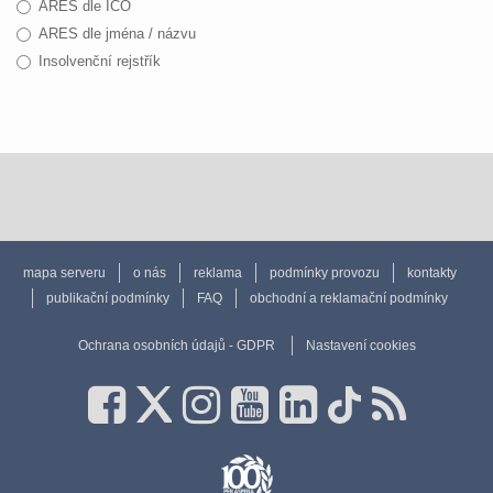
ARES dle IČO
ARES dle jména / názvu
Insolvenční rejstřík
mapa serveru
o nás
reklama
podmínky provozu
kontakty
publikační podmínky
FAQ
obchodní a reklamační podmínky
Ochrana osobních údajů - GDPR
Nastavení cookies