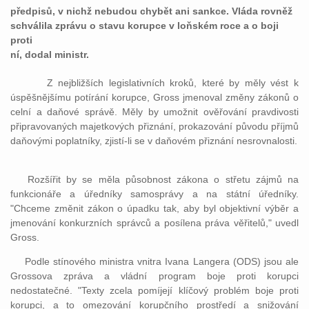
předpisů, v nichž nebudou chybět ani sankce. Vláda rovněž
schválila zprávu o stavu korupce v loňském roce a o boji
proti
ní, dodal ministr.
Z nejbližších legislativních kroků, které by měly vést k
úspěšnějšímu potírání korupce, Gross jmenoval změny zákonů o
celní a daňové správě. Měly by umožnit ověřování pravdivosti
připravovaných majetkových přiznání, prokazování původu příjmů
daňovými poplatníky, zjistí-li se v daňovém přiznání nesrovnalosti.
Rozšířit by se měla působnost zákona o střetu zájmů na
funkcionáře a úředníky samosprávy a na státní úředníky.
"Chceme změnit zákon o úpadku tak, aby byl objektivní výběr a
jmenování konkurzních správců a posílena práva věřitelů," uvedl
Gross.
Podle stínového ministra vnitra Ivana Langera (ODS) jsou ale
Grossova zpráva a vládní program boje proti korupci
nedostatečné. "Texty zcela pomíjejí klíčový problém boje proti
korupci, a to omezování korupčního prostředí a snižování