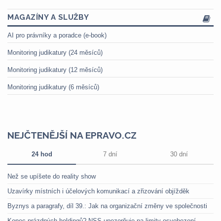
MAGAZÍNY A SLUŽBY
AI pro právníky a poradce (e-book)
Monitoring judikatury (24 měsíců)
Monitoring judikatury (12 měsíců)
Monitoring judikatury (6 měsíců)
NEJČTENĚJŠÍ NA EPRAVO.CZ
24 hod
7 dní
30 dní
Než se upíšete do reality show
Uzavírky místních i účelových komunikací a zřizování objížděk
Byznys a paragrafy, díl 39.: Jak na organizační změny ve společnosti
Konec prázdných holdingů? NSS upozorňuje na limity osvobození