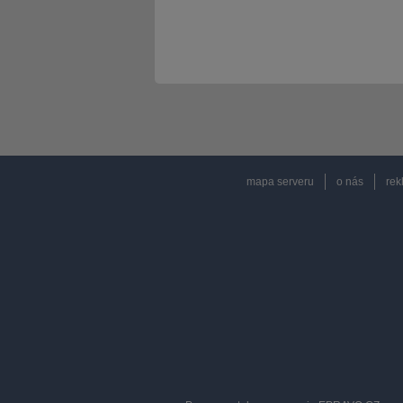
mapa serveru
o nás
rek