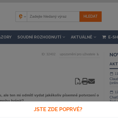
ÁZORY
SOUDNÍ ROZHODNUTÍ
AKTUÁLNĚ
E-S
NO
ID: 32402
upozornění pro uživatele
AKT
1
Claud
(onli
1
u, ale ten mi odmítl vydat jakékoliv písemné potvrzení o
ChatG
e mohu bránit?
živé 
JSTE ZDE POPRVÉ?
1
Gemin