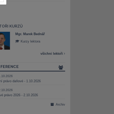
TOŘI KURZŮ
Mgr. Marek Bednář
Mgr. Veronika 
Kurzy lektora
Kurzy lektora
všichni lektoři
FERENCE
1.10.2026
ní právo daňové - 1.10.2026
2.10.2026
é právo 2026 - 2.10.2026
Archiv