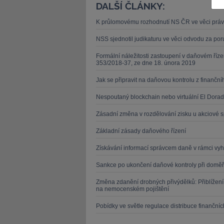
DALŠÍ ČLÁNKY:
K průlomovému rozhodnutí NS ČR ve věci práv 
NSS sjednotil judikaturu ve věci odvodu za por
Formální náležitosti zastoupení v daňovém říze
353/2018-37, ze dne 18. února 2019
JUDr. Tomáš Nielsen
JUDr. Tom
Jak se připravit na daňovou kontrolu z finančn
Kurzy lektora
Kurzy le
Nespoutaný blockchain nebo virtuální El Dora
Zásadní změna v rozdělování zisku u akciové s
Základní zásady daňového řízení
Získávání informací správcem daně v rámci vyh
Sankce po ukončení daňové kontroly při domě
Změna zdanění drobných přivýdělků: Přiblížení
na nemocenském pojištění
Pobídky ve světle regulace distribuce finanční