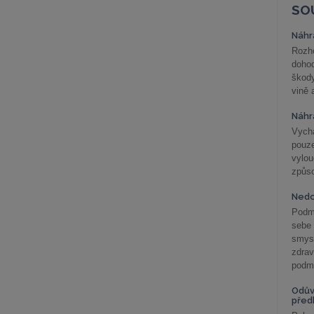
SO
Náhr
Rozho
doho
škod
vině 
Náhr
Vychá
pouze
vylo
způs
Nedo
Podm
sebe
smys
zdra
podmí
Odův
před