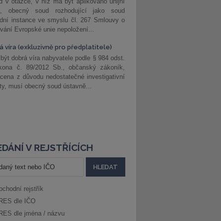
 v otázce, v níž má být aplikováno unijní
o, obecný soud rozhodující jako soud
dní instance ve smyslu čl. 267 Smlouvy o
vání Evropské unie nepoložení...
 víra (exkluzivně pro předplatitele)
 být dobrá víra nabyvatele podle § 984 odst.
kona č. 89/2012 Sb., občanský zákoník,
cena z důvodu nedostatečné investigativní
ity, musí obecný soud ústavně...
DÁNÍ V REJSTŘÍCÍCH
bchodní rejstřík
RES dle IČO
RES dle jména / názvu