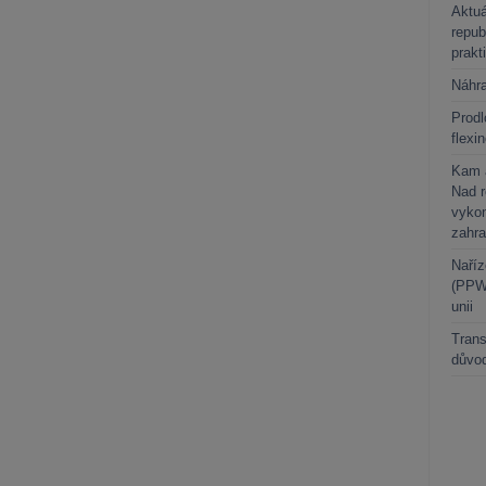
Aktuá
repub
prakt
Náhr
Prodl
flexi
Kam a
Nad 
vykon
zahra
Naříz
(PPWR
unii
Trans
důvod