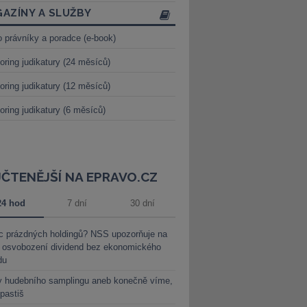
AZÍNY A SLUŽBY
o právníky a poradce (e-book)
oring judikatury (24 měsíců)
oring judikatury (12 měsíců)
oring judikatury (6 měsíců)
JČTENĚJŠÍ NA EPRAVO.CZ
24 hod
7 dní
30 dní
c prázdných holdingů? NSS upozorňuje na
y osvobození dividend bez ekonomického
du
y hudebního samplingu aneb konečně víme,
 pastiš