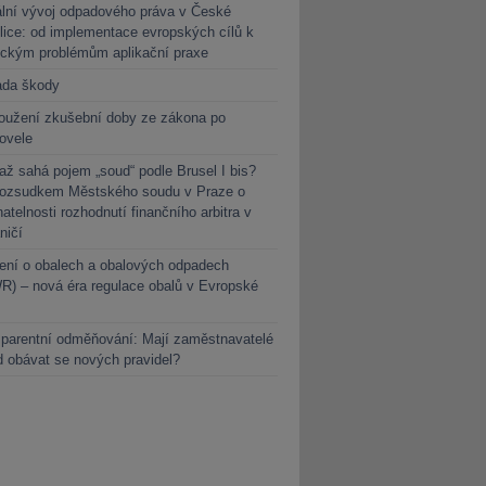
lní vývoj odpadového práva v České
lice: od implementace evropských cílů k
ickým problémům aplikační praxe
ada škody
oužení zkušební doby ze zákona po
novele
ž sahá pojem „soud“ podle Brusel I bis?
rozsudkem Městského soudu v Praze o
atelnosti rozhodnutí finančního arbitra v
ničí
ení o obalech a obalových odpadech
) – nová éra regulace obalů v Evropské
parentní odměňování: Mají zaměstnavatelé
 obávat se nových pravidel?