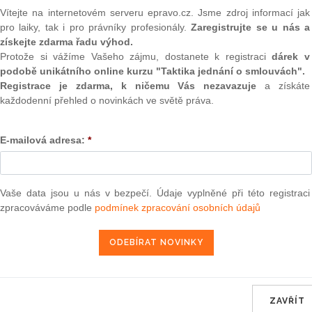
(onli
Vítejte na internetovém serveru epravo.cz. Jsme zdroj informací jak
 jeho žádost písemné potvrzení
(kvitanci) o tom, že dluh byl
pro laiky, tak i pro právníky profesionály.
Zaregistrujte se u nás a
2
e oprávněn plnění odepřít, nevydá-li mu věřitel zároveň
získejte zdarma řadu výhod.
Prakt
smluv
Protože si vážíme Vašeho zájmu, dostanete k registraci
dárek v
podobě unikátního online kurzu "Taktika jednání o smlouvách".
0
hrání dlužníka, aby na něm nemohlo být požadováno znovu
Registrace je zdarma, k ničemu Vás nezavazuje
a získáte
Prakt
každodenní přehled o novinkách ve světě práva.
judik
důkazní listinou, kterou může doložit, že svůj dluh splatil.
ONL
E-mailová adresa:
*
osti kvitance. Obsahem kvitance by tak mělo být prohlášení
 pohledávka byla dlužníkem splacena, a to s uvedením dne
Vnos
valor
 chybět podpis věřitele.
soud
Vaše data jsou u nás v bezpečí. Údaje vyplněné při této registraci
zpracováváme podle
podmínek zpracování osobních údajů
Výpo
neom
ra, právo |
www.epravo.cz
Nová 
25. 4. 2005
Změn
energ
ZAVŘÍT
Čern