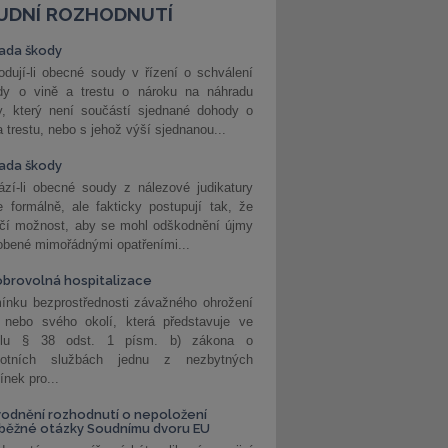
UDNÍ ROZHODNUTÍ
ada škody
dují-li obecné soudy v řízení o schválení
dy o vině a trestu o nároku na náhradu
y, který není součástí sjednané dohody o
a trestu, nebo s jehož výší sjednanou...
ada škody
zí-li obecné soudy z nálezové judikatury
 formálně, ale fakticky postupují tak, že
učí možnost, aby se mohl odškodnění újmy
obené mimořádnými opatřeními...
brovolná hospitalizace
ínku bezprostřednosti závažného ohrožení
 nebo svého okolí, která představuje ve
lu § 38 odst. 1 písm. b) zákona o
votních službách jednu z nezbytných
nek pro...
odnění rozhodnutí o nepoložení
běžné otázky Soudnímu dvoru EU