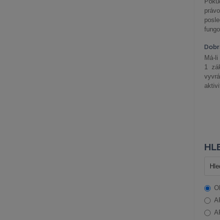
Pokud
práv
posle
fungo
Dobrá
Má-li
1 zá
vyvrá
aktiv
HLE
O
A
A