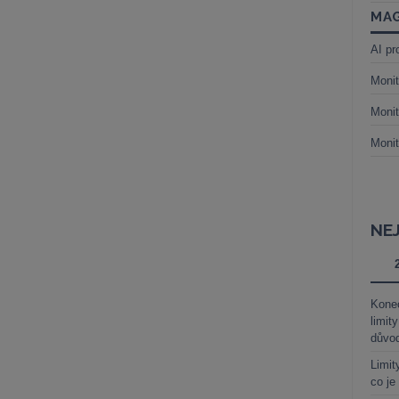
MAG
AI pr
Monit
Monit
Monit
NE
Kone
limit
důvo
Limit
co je