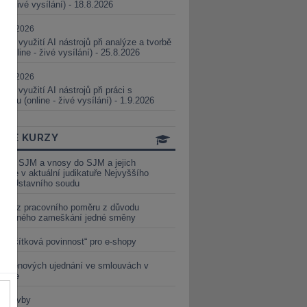
ne - živé vysílání) - 18.8.2026
5.08.2026
ické využití AI nástrojů při analýze a tvorbě
 (online - živé vysílání) - 25.8.2026
1.09.2026
ické využití AI nástrojů při práci s
aturou (online - živé vysílání) - 1.9.2026
INE KURZY
y ze SJM a vnosy do SJM a jejich
izace v aktuální judikatuře Nejvyššího
u a Ústavního soudu
věď z pracovního poměru z důvodu
luveného zameškání jedné směny
„tlačítková povinnost“ pro e-shopy
a cenových ujednání ve smlouvách v
etice
é stavby