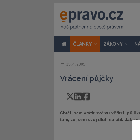
ČLÁNKY
ZÁKONY
N
25. 4. 2005
Vrácení půjčky
Chtěl jsem vrátit svému věřiteli půjčk
tom, že jsem svůj dluh splatil. Jak s