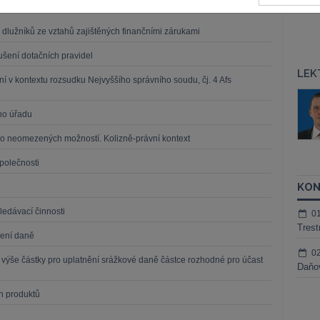
dlužníků ze vztahů zajištěných finančními zárukami
ušení dotačních pravidel
LEK
ní v kontextu rozsudku Nejvyššího správního soudu, čj. 4 Afs
áš Sokol
JUDr. Martin Maisner, Ph.D.,
MCIArb
ího úřadu
ktora
Kurzy lektora
do neomezených možností. Kolizně-právní kontext
polečnosti
KON
ledávací činnosti
0
Trest
ření daně
0
 výše částky pro uplatnění srážkové daně částce rozhodné pro účast
Daňov
ch produktů