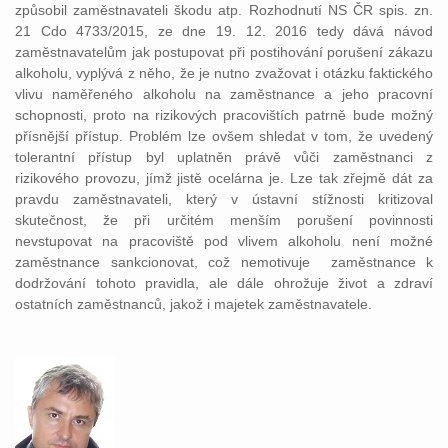
způsobil zaměstnavateli škodu atp. Rozhodnutí NS ČR spis. zn.
21 Cdo 4733/2015, ze dne 19. 12. 2016 tedy dává návod
zaměstnavatelům jak postupovat při postihování porušení zákazu
alkoholu, vyplývá z něho, že je nutno zvažovat i otázku faktického
vlivu naměřeného alkoholu na zaměstnance a jeho pracovní
schopnosti, proto na rizikových pracovištích patrně bude možný
přísnější přístup. Problém lze ovšem shledat v tom, že uvedený
tolerantní přístup byl uplatněn právě vůči zaměstnanci z
rizikového provozu, jímž jistě ocelárna je. Lze tak zřejmě dát za
pravdu zaměstnavateli, který v ústavní stížnosti kritizoval
skutečnost, že při určitém menším porušení povinnosti
nevstupovat na pracoviště pod vlivem alkoholu není možné
zaměstnance sankcionovat, což nemotivuje zaměstnance k
dodržování tohoto pravidla, ale dále ohrožuje život a zdraví
ostatních zaměstnanců, jakož i majetek zaměstnavatele.