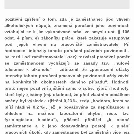
pozitivní zjištění o tom, zda je zaměstnanec pod vlivem
alkoholických nápojů, znamená porušení jeho povinnosti
vztahující se k jím vykonávané práci ve smyslu ust. § 106
odst. 4 písm. e) zákoníku práce, které zakazuje vstupovat
pod jejich vlivem na pracoviště zaměstnavatele. Při
hodnocení intenzity tohoto porušení právních povinností -
na rozdíl od zaměstnavatele, který rozvázal pracovní poměr
se zaměstnancem vycházejíc ze zásady tzv. „nulové
tolerance k alkoholu“ – zdůraznil, že „posouzení otázky
intenzity tohoto porušení pracovních povinností vždy závisí
na konkrétních okolnostech daného případu“. Hodnotil
proto nejen pozitivní zjištění samo o sobě, nýbrž i hodnoty,
které byly zjištěny (mj. okolnost, že před vlastním počátkem
směny byl výsledek zjištění 0,23‰, tedy „hodnota, která se
blíží hladině 0,2‰, jež je považována za neprůkaznou s
ohledem na možnou laboratorní chybu, resp. tzv.
fyziologickou hladinu“), přičemž přihlížel „k osobě
zaměstnance a k jeho dosavadnímu postoji k plnění
pracovních úkolů, kdy zaměstnanec byl zaměstnán více než