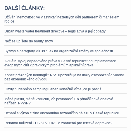
DALŠÍ ČLÁNKY:
Užívání nemovitosti ve vlastnictví nezletilých dětí partnerem či manželem
rodiče
Urban waste water treatment directive – legislativa a její dopady
Než se upíšete do reality show
Byznys a paragrafy, díl 39.: Jak na organizační změny ve společnosti
Aktuální vývoj odpadového práva v České republice: od implementace
evropských cílů k praktickým problémům aplikační praxe
Konec prázdných holdingů? NSS upozorňuje na limity osvobození dividend
bez ekonomického důvodu
Limity hudebního samplingu aneb konečně víme, co je pastiš
Méně plastu, méně vzduchu, víc povinností. Co přináší nové obalové
nařízení PPWR?
Uznání a výkon cizího obchodního rozhodčího nálezu v České republice
Reforma nařízení EU 261/2004: Co znamená pro letecké dopravce?