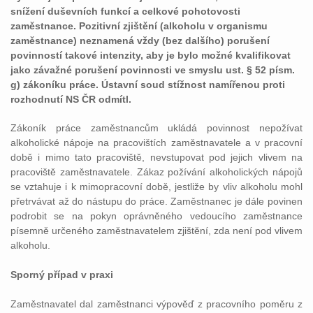
snížení duševních funkcí a celkové pohotovosti
zaměstnance. Pozitivní zjištění (alkoholu v organismu
zaměstnance) neznamená vždy (bez dalšího) porušení
povinností takové intenzity, aby je bylo možné kvalifikovat
jako závažné porušení povinnosti ve smyslu ust. § 52 písm.
g) zákoníku práce. Ústavní soud stížnost namířenou proti
rozhodnutí NS ČR odmítl.
Zákoník práce zaměstnancům ukládá povinnost nepožívat
alkoholické nápoje na pracovištích zaměstnavatele a v pracovní
době i mimo tato pracoviště, nevstupovat pod jejich vlivem na
pracoviště zaměstnavatele. Zákaz požívání alkoholických nápojů
se vztahuje i k mimopracovní době, jestliže by vliv alkoholu mohl
přetrvávat až do nástupu do práce. Zaměstnanec je dále povinen
podrobit se na pokyn oprávněného vedoucího zaměstnance
písemně určeného zaměstnavatelem zjištění, zda není pod vlivem
alkoholu.
Sporný případ v praxi
Zaměstnavatel dal zaměstnanci výpověď z pracovního poměru z