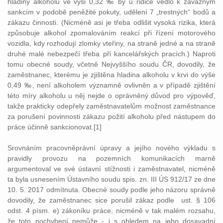
hladiny alkoholu ve výši 0,32 ‰ by u řidiče vedlo k závažným
sankcím v podobě peněžité pokuty, udělení 7 „trestných“ bodů a
zákazu činnosti. (Nicméně asi je třeba odlišit vysoká rizika, která
způsobuje alkohol zpomalováním reakcí při řízení motorového
vozidla, kdy rozhodují zlomky vteřiny, na straně jedné a na straně
druhé malé nebezpečí třeba při kancelářských pracích.) Naproti
tomu obecné soudy, včetně Nejvyššího soudu ČR, dovodily, že
zaměstnanec, kterému je zjištěna hladina alkoholu v krvi do výše
0,49 ‰, není alkoholem významně ovlivněn a v případě zjištění
této míry alkoholu u něj nejde o oprávněný důvod pro výpověď,
takže prakticky odepřely zaměstnavatelům možnost zaměstnance
za porušení povinnosti zákazu požití alkoholu před nástupem do
práce účinně sankcionovat.[1]
Srovnáním pracovněprávní úpravy a jejího nového výkladu s
pravidly provozu na pozemních komunikacích marně
argumentoval ve své ústavní stížnosti i zaměstnavatel, nicméně
ta byla usnesením Ústavního soudu spis. zn. III ÚS 912/17 ze dne
10. 5. 2017 odmítnuta. Obecné soudy podle jeho názoru správně
dovodily, že zaměstnanec sice porušil zákaz podle ust. § 106
odst. 4 písm. e) zákoníku práce, nicméně v tak malém rozsahu,
že toto pochybení nemůže - i s ohledem na jeho dosavadní