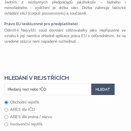
Jedním z nezbytných předpokladů jakéhokoliv – řádného i
mimořádného – vydržení je držba věci. Držba zahrnuje faktické
ovládání věci (corpus possessionis) a současně...
Právo EU (exkluzivně pro předplatitele)
Odmítl-li Nejvyšší soud dovolání stěžovatelky jako nepřípustné ve
vztahu k její námitce ohledně aplikace práva EU s odůvodněním, že na
uvedené otázce není napadené rozhodnutí...
HLEDÁNÍ V REJSTŘÍCÍCH
Obchodní rejstřík
ARES dle IČO
ARES dle jména / názvu
Insolvenční rejstřík