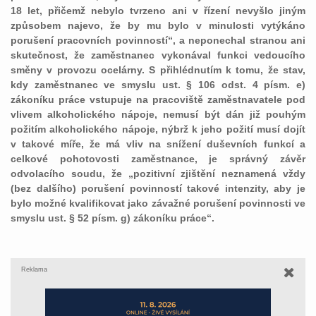
18 let, přičemž nebylo tvrzeno ani v řízení nevyšlo jiným
způsobem najevo, že by mu bylo v minulosti vytýkáno
porušení pracovních povinností“, a neponechal stranou ani
skutečnost, že zaměstnanec vykonával funkci vedoucího
směny v provozu ocelárny. S přihlédnutím k tomu, že stav,
kdy zaměstnanec ve smyslu ust. § 106 odst. 4 písm. e)
zákoníku práce vstupuje na pracoviště zaměstnavatele pod
vlivem alkoholického nápoje, nemusí být dán již pouhým
požitím alkoholického nápoje, nýbrž k jeho požití musí dojít
v takové míře, že má vliv na snížení duševních funkcí a
celkové pohotovosti zaměstnance, je správný závěr
odvolacího soudu, že „pozitivní zjištění neznamená vždy
(bez dalšího) porušení povinností takové intenzity, aby je
bylo možné kvalifikovat jako závažné porušení povinnosti ve
smyslu ust. § 52 písm. g) zákoníku práce“.
Reklama