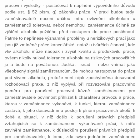
pracovní výsledky - postačovat k naplnění výpovědního důvodu
podle ust. § 52 písm. g) zákoníku práce. V praxi budou tedy
zaměstnavatelé nuceni určitou míru ovlivnění alkoholem u
zaměstnanců tolerovat, neboť nemohou zaměstnance účinně za
zjištění alkoholu požitého před nástupem do práce postihnout.
Patrně to nepřinese významné problémy u nerizikových prací jako
jsou již zmíněné práce kancelářské, natož u tvůrčích činností, kde
vliv alkoholu může naopak i zvýšit kvalitu a produktivitu práce,
ovšem nikoliv nulová tolerance alkoholu na rizikových pracovištích
je a bude na pováženou. Judikát snad nelze vnímat jako
všeobecný signál zaměstnancům, že mohou nastupovat do práce
pod vlivem alkoholu, protože není nijak zpochybněna dosavadní
rozhodovací praxe, z níž vyplývá při rozvazování pracovního
poměru pro porušení pracovní kázně zaměstnancem pro
zaměstnavatele povinnost přihlížet k charakteru provozu a práce,
kterou v zaměstnanec vykonává, k funkci, kterou zaměstnanec
zastává, k jeho dosavadnímu postoji k plnění pracovních úkolů, k
době a situaci, v níž došlo k porušení právních předpisů
vztahujících se k zaměstnancem vykonávané práci, k míře
zavinění zaměstnance, k důsledkům porušení právních předpisů
pro zaměstnavatele, k tomu, zda svým jednáním zaměstnanec