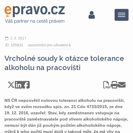
Menu
2. 6. 2017
ID: 105931
upozornění pro uživatele
Vrcholné soudy k otázce tolerance
alkoholu na pracovišti
NS ČR neposvětil nulovou toleranci alkoholu na pracovišti,
když ve svém rozsudku spis. zn. 21 Cdo 4733/2015, ze dne
19. 12. 2016, uzavřel: Stav, kdy zaměstnanec vstupuje na
pracoviště zaměstnavatele pod vlivem alkoholického nápoje,
nemusí být dán již pouhým požitím alkoholického nápoje,
nýbrž k jeho požití musí dojít v takové míře, že má vliv na