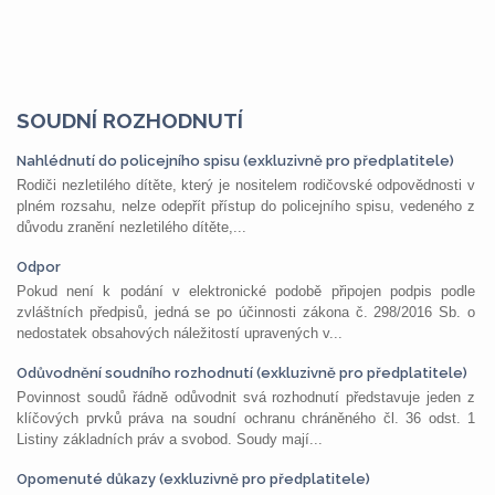
SOUDNÍ ROZHODNUTÍ
Nahlédnutí do policejního spisu (exkluzivně pro předplatitele)
Rodiči nezletilého dítěte, který je nositelem rodičovské odpovědnosti v
plném rozsahu, nelze odepřít přístup do policejního spisu, vedeného z
důvodu zranění nezletilého dítěte,...
Odpor
Pokud není k podání v elektronické podobě připojen podpis podle
zvláštních předpisů, jedná se po účinnosti zákona č. 298/2016 Sb. o
nedostatek obsahových náležitostí upravených v...
Odůvodnění soudního rozhodnutí (exkluzivně pro předplatitele)
Povinnost soudů řádně odůvodnit svá rozhodnutí představuje jeden z
klíčových prvků práva na soudní ochranu chráněného čl. 36 odst. 1
Listiny základních práv a svobod. Soudy mají...
Opomenuté důkazy (exkluzivně pro předplatitele)