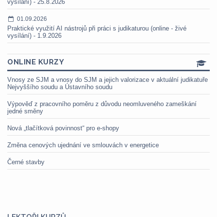
vysílání) - 25.8.2026
01.09.2026
Praktické využití AI nástrojů při práci s judikaturou (online - živé
vysílání) - 1.9.2026
ONLINE KURZY
Vnosy ze SJM a vnosy do SJM a jejich valorizace v aktuální judikatuře
Nejvyššího soudu a Ústavního soudu
Výpověď z pracovního poměru z důvodu neomluveného zameškání
jedné směny
Nová „tlačítková povinnost“ pro e-shopy
Změna cenových ujednání ve smlouvách v energetice
Černé stavby