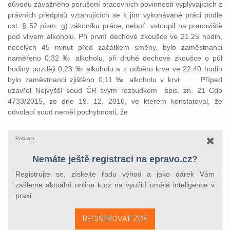
důvodu závažného porušení pracovních povinností vyplývajících z
právních předpisů vztahujících se k jím vykonávané práci podle
ust. § 52 písm. g) zákoníku práce, neboť vstoupil na pracoviště
pod vlivem alkoholu. Při první dechové zkoušce ve 21.25 hodin,
necelých 45 minut před začátkem směny, bylo zaměstnanci
naměřeno 0,32 ‰ alkoholu, při druhé dechové zkoušce o půl
hodiny později 0,23 ‰ alkoholu a z odběru krve ve 22.40 hodin
bylo zaměstnanci zjištěno 0,11 ‰ alkoholu v krvi. Případ
uzavřel Nejvyšší soud ČR svým rozsudkem spis. zn. 21 Cdo
4733/2015, ze dne 19. 12. 2016, ve kterém konstatoval, že
odvolací soud neměl pochybnosti, že
Reklama
Nemáte ještě registraci na epravo.cz?
Registrujte se, získejte řadu výhod a jako dárek Vám
zašleme aktuální online kurz na využití umělé inteligence v
praxi.
REGISTROVAT ZDE