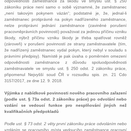
odpovědnosti zaměstnance za škodu ve smyslu ust. § 250
zákoníku práce není samo o sobě významné, že zaměstnanec
„není takovým pokynem vázán“; podstatné je, že, jednal-li
zaměstnanec protiprávně na pokyn nadřízeného zaměstnance,
nelze protiprávní jednání zaměstnance (zaviněné porušení
pracovněprávních povinností) považovat za jedinou příčinu vzniku
škody, nýbrž příčinu vzniku škody je třeba spatřovat rovněž
(zároveň) v porušení povinností ze strany zaměstnavatele (tím,
že nadřízený zaměstnanec vydal pokyn, který nebyl v souladu s
právními předpisy). Namístě je pak úvaha o poměrném omezení
odpovědnosti zaměstnance z důvodu spoluodpovědnosti
zaměstnavatele ve smyslu ust. § 250 odst. 2 zákoníku práce,
připomenul Nejvyšší soud ČR v rozsudku spis. zn. 21 Cdo
3157/2017, ze dne 12. 9. 2018.
Výjimka z nabídkové povinnosti nového pracovního zařazení
(podle ust. § 73a odst. 2 zákoníku práce) po odvolání nebo
vzdání se vedoucí funkce pro nesplňování jiných než
kvalifikačních předpokladů
Podle ust. § 73 odst. 2 věty první zákoníku práce odvoláním nebo
vzdáním se pracovního místa vedoucího zaměstnance pracovní