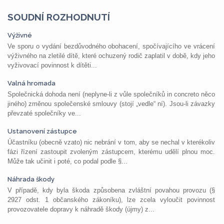
SOUDNÍ ROZHODNUTÍ
Výživné
Ve sporu o vydání bezdůvodného obohacení, spočívajícího ve vrácení
výživného na zletilé dítě, které ochuzený rodič zaplatil v době, kdy jeho
vyživovací povinnost k dítěti...
Valná hromada
Společnická dohoda není (neplyne-li z vůle společníků in concreto něco
jiného) změnou společenské smlouvy (stojí „vedle“ ní). Jsou-li závazky
převzaté společníky ve...
Ustanovení zástupce
Účastníku (obecně vzato) nic nebrání v tom, aby se nechal v kterékoliv
fázi řízení zastoupit zvoleným zástupcem, kterému udělí plnou moc.
Může tak učinit i poté, co podal podle §...
Náhrada škody
V případě, kdy byla škoda způsobena zvláštní povahou provozu (§
2927 odst. 1 občanského zákoníku), lze zcela vyloučit povinnost
provozovatele dopravy k náhradě škody (újmy) z...