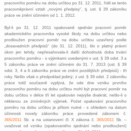
pracovního poměru na dobu určitou po 31. 12. 2011, řídil se tento
pracovněprávní vztah „novými předpisy“, tj. ust. § 39 zákoníku
práce ve znění účinném od 1. 1. 2012.
Byl-li po 31. 12. 2011 opakovaně sjednán pracovní poměr
akademického pracovníka vysoké školy na dobu určitou nebo
prodloužen pracovní poměr na dobu určitou uzavřený podle
„dosavadních předpisů“ (do 31. 12. 2011), šlo o platný právní
úkon jen tehdy, nepřesahovala-li další dohodnutá doba trvání
pracovního poměru - s výjimkami uvedenými v ust. § 39 odst. 3 a
5 zákoníku práce ve znění účinném do 31. 7. 2013 (ust. § 39
odst. 3, 4 a 6 zákoníku práce ve znění pozdějších předpisů) - tři
roky. Nešlo však o předpoklad jediný; z ust. § 39 odst. 2 zákoníku
práce totiž současně vyplývá, že ode dne vzniku prvního
pracovního poměru na dobu určitou mohl být pracovní poměr na
dobu určitou v délce tří let opakován nejvýše dvakrát, nešlo-li o
některou ze zmíněných výjimek. Počet opakování pracovního
poměru na dobu určitou je přitom nutné - s ohledem na datum
účinnosti novely zákoníku práce provedené zákonem č.
365/2011
Sb. a na ustanovení čl. X zákona č.
365/2011
Sb. –
uvažovat od vzniku (opakovaného sjednání nebo prodloužení)