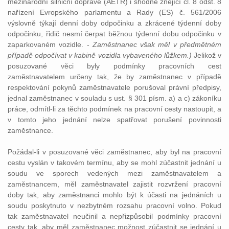
mezinárodní silniční dopravě (AETR) i shodně znějící čl. 8 odst. 8
nařízení Evropského parlamentu a Rady (ES) č. 561/2006
výslovně týkají denní doby odpočinku a zkrácené týdenní doby
odpočinku, řidič nesmí čerpat běžnou týdenní dobu odpočinku v
zaparkovaném vozidle. -
Zaměstnanec však měl v předmětném
případě odpočívat v kabině vozidla vybaveného lůžkem.)
Jelikož v
posuzované věci byly podmínky pracovních cest
zaměstnavatelem určeny tak, že by zaměstnanec v případě
respektování pokynů zaměstnavatele porušoval právní předpisy,
jednal zaměstnanec v souladu s ust. § 301 písm. a) a c) zákoníku
práce, odmítl-li za těchto podmínek na pracovní cesty nastoupit, a
v tomto jeho jednání nelze spatřovat porušení povinnosti
zaměstnance.
Požádal-li v posuzované věci zaměstnanec, aby byl na pracovní
cestu vyslán v takovém termínu, aby se mohl zúčastnit jednání u
soudu ve sporech vedených mezi zaměstnavatelem a
zaměstnancem, měl zaměstnavatel zajistit rozvržení pracovní
doby tak, aby zaměstnanci mohlo být k účasti na jednáních u
soudu poskytnuto v nezbytném rozsahu pracovní volno. Pokud
tak zaměstnavatel neučinil a nepřizpůsobil podmínky pracovní
cesty tak, aby měl zaměstnanec možnost zúčastnit se jednání u