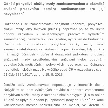
Odnětí pohyblivé složky mzdy zaměstnavatelem a okamžité
zrušení pracovního poměru zaměstnancem pro její
nevyplacení
Rozhodne-li se zaměstnavatel odejmout (odebrat) pohyblivou
složku mzdy jako takovou (nikoli ji nepřiznat pouze za určité
období vzhledem k neuspokojivým pracovním výsledkům
zaměstnance), nemůže tak učinit zpětně, nýbrž jen do budoucna.
Rozhodnutí o odebrání pohyblivé složky mzdy musí
zaměstnavatel doručit zaměstnanci nejpozději v den, kdy změna
má nabýt účinnosti - upřesnil dosavadní judikaturu v oblasti
snižování mzdy prostřednictvím snižování nebo odebírání
pobídkových, motivačních, pohyblivých nebo práci zaměstnance
hodnotících složek mzdy Nejvyššího soud ČR v rozsudku spis. zn.
21 Cdo 5984/2017, ze dne 15. 8. 2018.
Jestliže tedy zaměstnavatel nepostupuje v intencích těchto
Nejvyšším soudem vyložených pravidel a odebere zaměstnanci
pohyblivou složku mzdy v rozporu s nimi a nevyplatí ji, a to ani do
15 dnů po uplynutí období její splatnosti (tedy do 15 dnů po konci
kalendářního měsíce následujícího po měsíci, ve kterém ni