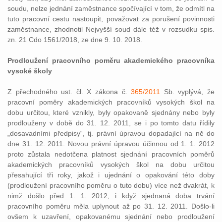
soudu, nelze jednání zaměstnance spočívající v tom, že odmítl na
tuto pracovní cestu nastoupit, považovat za porušení povinnosti
zaměstnance, zhodnotil Nejvyšší soud dále též v rozsudku spis.
zn. 21 Cdo 1561/2018, ze dne 9. 10. 2018.
Prodloužení pracovního poměru akademického pracovníka
vysoké školy
Z přechodného ust. čl. X zákona č.
365/2011
Sb. vyplývá, že
pracovní poměry akademických pracovníků vysokých škol na
dobu určitou, které vznikly, byly opakovaně sjednány nebo byly
prodlouženy v době do 31. 12. 2011, se i po tomto datu řídily
„dosavadními předpisy“, tj. právní úpravou dopadající na ně do
dne 31. 12. 2011. Novou právní úpravou účinnou od 1. 1. 2012
proto zůstala nedotčena platnost sjednání pracovních poměrů
akademických pracovníků vysokých škol na dobu určitou
přesahující tři roky, jakož i ujednání o opakování této doby
(prodloužení pracovního poměru o tuto dobu) více než dvakrát, k
nimž došlo před 1. 1. 2012, i když sjednaná doba trvání
pracovního poměru měla uplynout až po 31. 12. 2011. Došlo-li
ovšem k uzavření, opakovanému sjednání nebo prodloužení