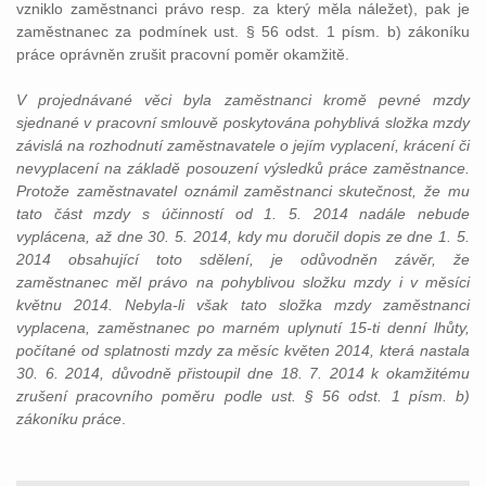
vzniklo zaměstnanci právo resp. za který měla náležet), pak je
zaměstnanec za podmínek ust. § 56 odst. 1 písm. b) zákoníku
práce oprávněn zrušit pracovní poměr okamžitě.
V projednávané věci byla zaměstnanci kromě pevné mzdy
sjednané v pracovní smlouvě poskytována pohyblivá složka mzdy
závislá na rozhodnutí zaměstnavatele o jejím vyplacení, krácení či
nevyplacení na základě posouzení výsledků práce zaměstnance.
Protože zaměstnavatel oznámil zaměstnanci skutečnost, že mu
tato část mzdy s účinností od 1. 5. 2014 nadále nebude
vyplácena, až dne 30. 5. 2014, kdy mu doručil dopis ze dne 1. 5.
2014 obsahující toto sdělení, je odůvodněn závěr, že
zaměstnanec měl právo na pohyblivou složku mzdy i v měsíci
květnu 2014. Nebyla-li však tato složka mzdy zaměstnanci
vyplacena, zaměstnanec po marném uplynutí 15-ti denní lhůty,
počítané od splatnosti mzdy za měsíc květen 2014, která nastala
30. 6. 2014, důvodně přistoupil dne 18. 7. 2014 k okamžitému
zrušení pracovního poměru podle ust. § 56 odst. 1 písm. b)
zákoníku práce
.