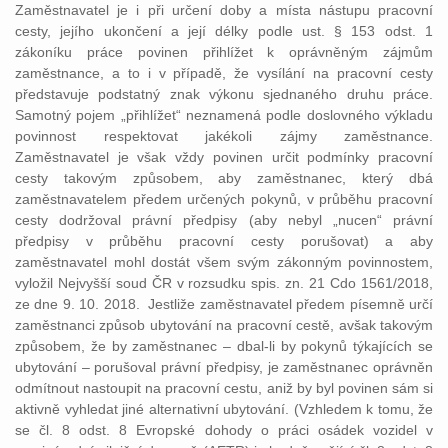
Zaměstnavatel je i při určení doby a místa nástupu pracovní
cesty, jejího ukončení a její délky podle ust. § 153 odst. 1
zákoníku práce povinen přihlížet k oprávněným zájmům
zaměstnance, a to i v případě, že vysílání na pracovní cesty
představuje podstatný znak výkonu sjednaného druhu práce.
Samotný pojem „přihlížet“ neznamená podle doslovného výkladu
povinnost respektovat jakékoli zájmy zaměstnance.
Zaměstnavatel je však vždy povinen určit podmínky pracovní
cesty takovým způsobem, aby zaměstnanec, který dbá
zaměstnavatelem předem určených pokynů, v průběhu pracovní
cesty dodržoval právní předpisy (aby nebyl „nucen“ právní
předpisy v průběhu pracovní cesty porušovat) a aby
zaměstnavatel mohl dostát všem svým zákonným povinnostem,
vyložil Nejvyšší soud ČR v rozsudku spis. zn. 21 Cdo 1561/2018,
ze dne 9. 10. 2018. Jestliže zaměstnavatel předem písemně určí
zaměstnanci způsob ubytování na pracovní cestě, avšak takovým
způsobem, že by zaměstnanec – dbal-li by pokynů týkajících se
ubytování – porušoval právní předpisy, je zaměstnanec oprávněn
odmítnout nastoupit na pracovní cestu, aniž by byl povinen sám si
aktivně vyhledat jiné alternativní ubytování. (Vzhledem k tomu, že
se čl. 8 odst. 8 Evropské dohody o práci osádek vozidel v