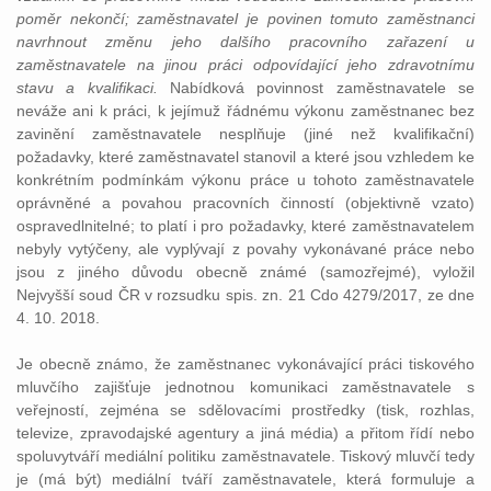
poměr nekončí; zaměstnavatel je povinen tomuto zaměstnanci
navrhnout změnu jeho dalšího pracovního zařazení u
zaměstnavatele na jinou práci odpovídající jeho zdravotnímu
stavu a kvalifikaci.
Nabídková povinnost zaměstnavatele se
neváže ani k práci, k jejímuž řádnému výkonu zaměstnanec bez
zavinění zaměstnavatele nesplňuje (jiné než kvalifikační)
požadavky, které zaměstnavatel stanovil a které jsou vzhledem ke
konkrétním podmínkám výkonu práce u tohoto zaměstnavatele
oprávněné a povahou pracovních činností (objektivně vzato)
ospravedlnitelné; to platí i pro požadavky, které zaměstnavatelem
nebyly vytýčeny, ale vyplývají z povahy vykonávané práce nebo
jsou z jiného důvodu obecně známé (samozřejmé), vyložil
Nejvyšší soud ČR v rozsudku spis. zn. 21 Cdo 4279/2017, ze dne
4. 10. 2018.
Je obecně známo, že zaměstnanec vykonávající práci tiskového
mluvčího zajišťuje jednotnou komunikaci zaměstnavatele s
veřejností, zejména se sdělovacími prostředky (tisk, rozhlas,
televize, zpravodajské agentury a jiná média) a přitom řídí nebo
spoluvytváří mediální politiku zaměstnavatele. Tiskový mluvčí tedy
je (má být) mediální tváří zaměstnavatele, která formuluje a