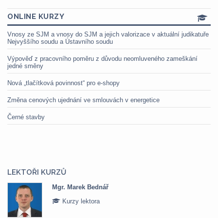
ONLINE KURZY
Vnosy ze SJM a vnosy do SJM a jejich valorizace v aktuální judikatuře
Nejvyššího soudu a Ústavního soudu
Výpověď z pracovního poměru z důvodu neomluveného zameškání
jedné směny
Nová „tlačítková povinnost“ pro e-shopy
Změna cenových ujednání ve smlouvách v energetice
Černé stavby
LEKTOŘI KURZŮ
Bednář
Mgr. Veronika P
tora
Kurzy lektora