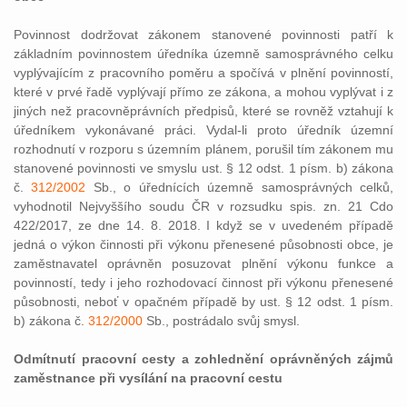
Povinnost dodržovat zákonem stanovené povinnosti patří k
základním povinnostem úředníka územně samosprávného celku
vyplývajícím z pracovního poměru a spočívá v plnění povinností,
které v prvé řadě vyplývají přímo ze zákona, a mohou vyplývat i z
jiných než pracovněprávních předpisů, které se rovněž vztahují k
úředníkem vykonávané práci. Vydal-li proto úředník územní
rozhodnutí v rozporu s územním plánem, porušil tím zákonem mu
stanovené povinnosti ve smyslu ust. § 12 odst. 1 písm. b) zákona
č.
312/2002
Sb., o úřednících územně samosprávných celků,
vyhodnotil Nejvyššího soudu ČR v rozsudku spis. zn. 21 Cdo
422/2017, ze dne 14. 8. 2018. I když se v uvedeném případě
jedná o výkon činnosti při výkonu přenesené působnosti obce, je
zaměstnavatel oprávněn posuzovat plnění výkonu funkce a
povinností, tedy i jeho rozhodovací činnost při výkonu přenesené
působnosti, neboť v opačném případě by ust. § 12 odst. 1 písm.
b) zákona č.
312/2000
Sb., postrádalo svůj smysl.
Odmítnutí pracovní cesty a zohlednění oprávněných zájmů
zaměstnance při vysílání na pracovní cestu