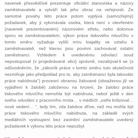
navenek přesvědčivě prezentuje oficiální stanoviska a názory
zaměstnavatele a vytváří tak jeho obraz na veřejnosti. Ze
samotné povahy této práce potom vyplývá (samozřejmý)
požadavek, aby ji vykonávala osoba, která není v otevřeném
(navenek prezentovaném) názorovém střetu, nebo dokonce
sporu se zaměstnavatelem; výkon práce tiskového mluvčího v
tomto směru vyžaduje vyšší míru loajality ve vztahu k
zaměstnavateli, než kterou jsou povinni zachovávat ostatní
zaměstnanci. Vzhledem k uvedenému odvolací soud
nepostupoval (v projednávané věci) správně, nezabýval-li se (s
odůvodněním, že „zákoník práce v tomto směru tuto skutečnost
nezmiňuje jako předpoklad pro to, aby zaměstnanci byla takováto
práce nabídnuta“) procesní obranou žalované (obsaženou již ve
vyjádření k žalobě) založenou na tvrzení, že žalobci práce
tiskového mluvčího nemohla být nabídnuta, neboť ještě v den
svého odvolání z pracovního místa… v médiích „ostře kritizoval…
nové vedení… “, tedy tím, zda žalobce dříve, než mu mohla být
práce tiskového mluvčího nabídnuta, na základě svých
mediálních vystoupení bez zavinění zaměstnavatele uvedený
požadavek k výkonu této práce nepozbyl.