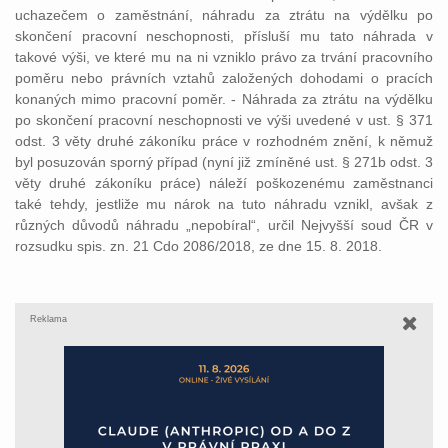
uchazečem o zaměstnání, náhradu za ztrátu na výdělku po
skončení pracovní neschopnosti, přísluší mu tato náhrada v
takové výši, ve které mu na ni vzniklo právo za trvání pracovního
poměru nebo právních vztahů založených dohodami o pracích
konaných mimo pracovní poměr. - Náhrada za ztrátu na výdělku
po skončení pracovní neschopnosti ve výši uvedené v ust. § 371
odst. 3 věty druhé zákoníku práce v rozhodném znění, k němuž
byl posuzován sporný případ (nyní již zmíněné ust. § 271b odst. 3
věty druhé zákoníku práce) náleží poškozenému zaměstnanci
také tehdy, jestliže mu nárok na tuto náhradu vznikl, avšak z
různých důvodů náhradu „nepobíral“, určil Nejvyšší soud ČR v
rozsudku spis. zn. 21 Cdo 2086/2018, ze dne 15. 8. 2018.
Reklama