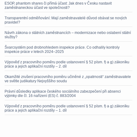
ESOP, phantom shares či přímá účast: Jak dnes v Česku nastavit
zaměstnaneckou účast ve společnosti?
Transparentní odměňování: Mají zaměstnavatelé důvod obávat se nových
pravidel?
Návrh zákona o státních zaměstnancích – modernizace nebo oslabení státní
služby?
Švarcsystém pod drobnohledem inspekce práce. Co odhalily kontroly
inspekce práce v letech 2024–2025
Výpověď z pracovního poměru podle ustanovení § 52 písm. f) a g) zákoníku
práce a jejich aplikační rozdíly – 2. díl
Okamžité zrušení pracovního poměru učiněné z „opatrnosti“ zaměstnavatele
ve světle judikatury Nejvyššího soudu
Právní důsledky aplikace českého sociálního zabezpečení při absenci
výjimky dle čl. 16 nařízení (ES) č. 883/2004
Výpověď z pracovního poměru podle ustanovení § 52 písm. f) a g) zákoníku
práce a jejich aplikační rozdíly – 1. díl