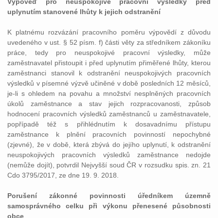
Výpověď pro neuspokojivé pracovní výsledky před
uplynutím stanovené lhůty k jejich odstranění
K platnému rozvázání pracovního poměru výpovědí z důvodu
uvedeného v ust. § 52 písm. f) části věty za středníkem zákoníku
práce, tedy pro neuspokojivé pracovní výsledky, může
zaměstnavatel přistoupit i před uplynutím přiměřené lhůty, kterou
zaměstnanci stanovil k odstranění neuspokojivých pracovních
výsledků v písemné výzvě učiněné v době posledních 12 měsíců,
je-li s ohledem na povahu a množství nesplněných pracovních
úkolů zaměstnance a stav jejich rozpracovanosti, způsob
hodnocení pracovních výsledků zaměstnanců u zaměstnavatele,
popřípadě též s přihlédnutím k dosavadnímu přístupu
zaměstnance k plnění pracovních povinností nepochybné
(zjevné), že v době, která zbývá do jejího uplynutí, k odstranění
neuspokojivých pracovních výsledků zaměstnance nedojde
(nemůže dojít), potvrdil Nejvyšší soud ČR v rozsudku spis. zn. 21
Cdo 3795/2017, ze dne 19. 9. 2018.
Porušení zákonné povinnosti úředníkem územně
samosprávného celku při výkonu přenesené působnosti
obce