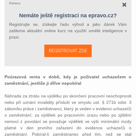
Reklama
Nemáte ještě registraci na epravo.cz?
Registrujte se, získejte řadu výhod a jako dárek Vám
zašleme aktuální online kurz na využití umělé inteligence v
praxi.
REGISTROVAT ZDE
Poúrazová renta v době, kdy je poživatel uchazečem o
zaměstnání, jestliže ji dříve nepobíral
Náhrada za ztrátu na výdělku po skončení pracovní neschopnosti
nebo při uznání invalidity přísluší ve smyslu ust. § 271b odst. 3
zákoníku práce i zaměstnanci, který je veden v evidenci uchazečů
o zaměstnání; za výdělek po pracovním úrazu nebo po zjištění
nemoci z povolání se považuje výdělek ve výši minimální mzdy
platné v den prvního zařazení do evidence uchazečů o
zaměstnání. Pobíral-li zaměstnanec před tím, než se stal