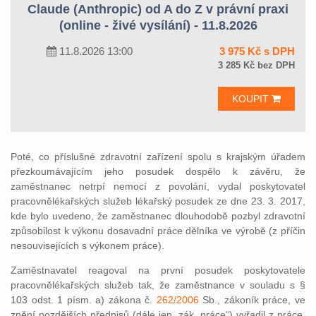
Claude (Anthropic) od A do Z v právní praxi
(online - živé vysílání) - 11.8.2026
11.8.2026 13:00
3 975 Kč s DPH
3 285 Kč bez DPH
KOUPIT
Poté, co příslušné zdravotní zařízení spolu s krajským úřadem
přezkoumávajícím jeho posudek dospělo k závěru, že
zaměstnanec netrpí nemocí z povolání, vydal poskytovatel
pracovnělékařských služeb lékařský posudek ze dne 23. 3. 2017,
kde bylo uvedeno, že zaměstnanec dlouhodobě pozbyl zdravotní
způsobilost k výkonu dosavadní práce dělníka ve výrobě (z příčin
nesouvisejících s výkonem práce).
Zaměstnavatel reagoval na první posudek poskytovatele
pracovnělékařských služeb tak, že zaměstnance v souladu s §
103 odst. 1 písm. a) zákona č.
262/2006
Sb., zákoník práce, ve
znění pozdějších předpisů (dále jen „zák. práce“) vyřadil z práce,