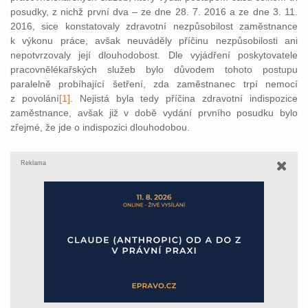
posudky, z nichž první dva – ze dne 28. 7. 2016 a ze dne 3. 11.
2016, sice konstatovaly zdravotní nezpůsobilost zaměstnance
k výkonu práce, avšak neuváděly příčinu nezpůsobilosti ani
nepotvrzovaly její dlouhodobost. Dle vyjádření poskytovatele
pracovnělékařských služeb bylo důvodem tohoto postupu
paralelně probíhající šetření, zda zaměstnanec trpí nemocí
z povolání
[1]
. Ne
jistá byla tedy příčina zdravotní indispozice
zaměstnance, avšak již v době vydání prvního posudku bylo
zřejmé, že jde o indispozici dlouhodobou.
Reklama