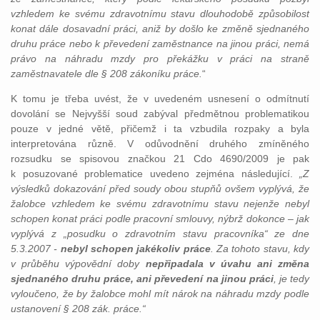
vzhledem ke svému zdravotnímu stavu dlouhodobě způsobilost
konat dále dosavadní práci, aniž by došlo ke změně sjednaného
druhu práce nebo k převedení zaměstnance na jinou práci, nemá
právo na náhradu mzdy pro překážku v práci na straně
zaměstnavatele dle § 208 zákoníku práce.
“
K tomu je třeba uvést, že v uvedeném usnesení o odmítnutí
dovolání se Nejvyšší soud zabýval předmětnou problematikou
pouze v jedné větě, přičemž i ta vzbudila rozpaky a byla
interpretována různě. V odůvodnění druhého zmíněného
rozsudku se spisovou značkou 21 Cdo 4690/2009 je pak
k posuzované problematice uvedeno zejména následující.
„Z
výsledků dokazování před soudy obou stupňů ovšem vyplývá, že
žalobce vzhledem ke svému zdravotnímu stavu nejenže nebyl
schopen konat práci podle pracovní smlouvy, nýbrž dokonce – jak
vyplývá z „posudku o zdravotním stavu pracovníka“ ze dne
5.3.2007 -
nebyl schopen jakékoliv práce
. Za tohoto stavu, kdy
v průběhu výpovědní doby
nepřipadala v úvahu ani změna
sjednaného druhu práce, ani převedení na jinou práci
, je tedy
vyloučeno, že by žalobce mohl mít nárok na náhradu mzdy podle
ustanovení § 208 zák. práce.“