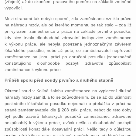
(zřejmě) až do skončení pracovního poměru na základě zmíněné
výpovědi.
Mezi stranami tak nebylo sporné, zda zaměstnanci vzniklo právo
na náhradu mzdy, ale od kterého momentu se tak stalo – zda již
při vyřazení zaměstnance z práce na základě prvního posudku,
kdy sice trvala dlouhodobá zdravotní indispozice zaměstnance
k výkonu práce, ale nebyla potvrzená jednoznačným závěrem
lékařského posudku, nebo až poté, co zaměstnavatel nepřevedl
zaměstnance na jinou práci po doručení posudku jednoznačně
konstatujícího dlouhodobé pozbytí zdravotní způsobilosti
zaměstnance k výkonu práce.
Průběh sporu před soudy prvního a druhého stupně
Okresní soud v Kolíně žalobu zaměstnance na vyplacení dlužné
náhrady mzdy zamítl, a to se zdůvodněním, že se až do účinnosti
posledního lékařského posudku nejednalo o překážku v práci na
straně zaměstnavatele dle § 208 zák. práce, neboť do této doby
byl podle závěrů lékařských posudků zaměstnanec zdravotně
nezpůsobilý k výkonu práce, avšak nešlo o dlouhodobé pozbytí
způsobilosti konat dále dosavadní práci. Nešlo tedy o důležitou
osobní překážku v práci na straně zaměstnance, při které by mu