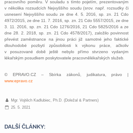
pracovního poměru. V souladu s tímto pojetím, prezentovaným
v několika rozsudcích Nejvyššího soudu (srov. např. rozsudky či
usnesení Nejvyššího soudu ze dne 4. 5. 2016, sp. zn. 21 Cdo
4972/2015, ze dne 11. 7. 2016, sp. zn. 21 Cdo 5557/2015, ze dne
3. 11. 2016, sp. zn. 21 Cdo 1276/2016, 21 Cdo 5825/2016 a ze
dne 28. 2. 2018, sp. zn. 21 Cdo 4578/2017), založilo povinnost
převést zaměstnance na jinou práci již samotné jeho faktické
dlouhodobé pozbytí způsobilosti k výkonu práce, ačkoliv
v posuzované době ještě nebylo přímo stvrzeno vydaným
lékařským posudkem poskytovatele pracovnělékařských služeb.
© EPRAVO.CZ – Sbírka zákonů, judikatura, právo |
www.epravo.cz
Mgr. Vojtěch Kadlubiec, Ph.D. (Doležal & Partners)
25. 5. 2021
DALŠÍ ČLÁNKY: