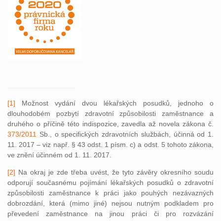
[1]
Možnost vydání dvou lékařských posudků, jednoho o
dlouhodobém pozbytí zdravotní způsobilosti zaměstnance a
druhého o příčině této indispozice, zavedla až novela zákona č.
373/2011
Sb., o specifických zdravotních službách, účinná od 1.
11. 2017 – viz např. § 43 odst. 1 písm. c) a odst. 5 tohoto zákona,
ve znění účinném od 1. 11. 2017.
[2]
Na okraj je zde třeba uvést, že tyto závěry okresního soudu
odporují současnému pojímání lékařských posudků o zdravotní
způsobilosti zaměstnance k práci jako pouhých nezávazných
dobrozdání, která (mimo jiné) nejsou nutným podkladem pro
převedení zaměstnance na jinou práci či pro rozvázání