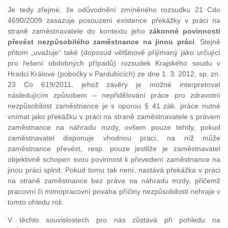
Je tedy zřejmé, že odůvodnění zmíněného rozsudku 21 Cdo
4690/2009 zasazuje posouzení existence překážky v práci na
straně zaměstnavatele do kontextu jeho
zákonné povinnosti
převést nezpůsobilého zaměstnance na jinou práci
. Stejně
přitom „uvažuje“ také (doposud většinově přijímaný jako určující
pro řešení obdobných případů) rozsudek Krajského soudu v
Hradci Králové (pobočky v Pardubicích) ze dne 1. 3. 2012, sp. zn.
23 Co 619/2011, jehož závěry je možné interpretovat
následujícím způsobem – nepřidělování práce pro zdravotní
nezpůsobilost zaměstnance je s oporou § 41 zák. práce nutné
vnímat jako překážku v práci na straně zaměstnavatele s právem
zaměstnance na náhradu mzdy, ovšem pouze tehdy, pokud
zaměstnavatel disponuje vhodnou prací, na níž může
zaměstnance převést, resp. pouze jestliže je zaměstnavatel
objektivně schopen svou povinnost k převedení zaměstnance na
jinou práci splnit. Pokud tomu tak není, nastává překážka v práci
na straně zaměstnance bez práva na náhradu mzdy, přičemž
pracovní či mimopracovní povaha příčiny nezpůsobilosti nehraje v
tomto ohledu roli.
V těchto souvislostech pro nás zůstává při pohledu na