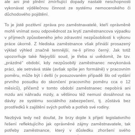
ale ani jiné plnění zmírňující dopady nastalé neschopnosti
vykonávat výdělečnou činnost ze systému nemocenského či
důchodového pojištění.
To je jistě pozitivní zpráva pro zaměstnavatelé, kteří oprávněně
mohli vnímat svou odpovědnost za krytí zaměstnancova výpadku
v příjmech způsobeného jeho zdravotní nezpůsobilostí k výkonu
práce úkorně. Z hlediska zaměstnance však přináší prosazený
výklad výhled značně temnější, ne-li přímo černý. Jak totiž
upozorňuje také Nejvyšší soud, je třeba si uvědomit, že tzv.
„prázdné“ období, kdy nezpůsobilý zaměstnanec nevykonává
práci, ale setrvává stále (avšak spíše jen formálně) v pracovním
poměru, může být i delší (v posuzovaném případě šlo od vydání
prvního posudku do skončení pracovního poměru cca o 12
měsíců), přičemž v tomto období zaměstnanec nepobírá ani
mzdu ani náhradu mzdy, a většinou též nemusí dosáhnout na
dávky ze systému sociálního zabezpečení
, tj. zůstává bez
prostředků k zajištění svých potřeb a potřeb své rodiny.
Nezbývá tedy než doufat, že brzy dojde k přijetí legislativního
řešení reflektujícího jak oprávněné zájmy zaměstnavatele, tak
potřeby zaměstnance, který v důsledku zhoršení svého