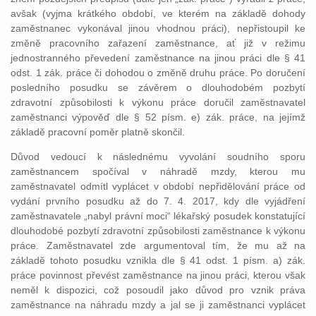
avšak (vyjma krátkého období, ve kterém na základě dohody
zaměstnanec vykonával jinou vhodnou práci), nepřistoupil ke
změně pracovního zařazení zaměstnance, ať již v režimu
jednostranného převedení zaměstnance na jinou práci dle § 41
odst. 1 zák. práce či dohodou o změně druhu práce. Po doručení
posledního posudku se závěrem o dlouhodobém pozbytí
zdravotní způsobilosti k výkonu práce doručil zaměstnavatel
zaměstnanci výpověď dle § 52 písm. e) zák. práce, na jejímž
základě pracovní poměr platně skončil.
Důvod vedoucí k následnému vyvolání soudního sporu
zaměstnancem spočíval v náhradě mzdy, kterou mu
zaměstnavatel odmítl vyplácet v období nepřidělování práce od
vydání prvního posudku až do 7. 4. 2017, kdy dle vyjádření
zaměstnavatele „nabyl právní moci“ lékařský posudek konstatující
dlouhodobé pozbytí zdravotní způsobilosti zaměstnance k výkonu
práce. Zaměstnavatel zde argumentoval tím, že mu až na
základě tohoto posudku vznikla dle § 41 odst. 1 písm. a) zák.
práce povinnost převést zaměstnance na jinou práci, kterou však
neměl k dispozici, což posoudil jako důvod pro vznik práva
zaměstnance na náhradu mzdy a jal se ji zaměstnanci vyplácet