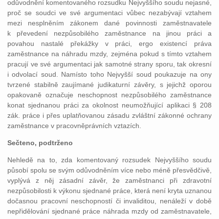
odůvodnění komentovaného rozsudku Nejvyššího soudu nejasné,
proč se soudci ve své argumentaci vůbec nezabývají vztahem
mezi nesplněním zákonem dané povinnosti zaměstnavatele
k převedení nezpůsobilého zaměstnance na jinou práci a
povahou nastalé překážky v práci, ergo existencí práva
zaměstnance na náhradu mzdy, zejména pokud s tímto vztahem
pracují ve své argumentaci jak samotné strany sporu, tak okresní
i odvolací soud. Namísto toho Nejvyšší soud poukazuje na ony
tvrzené stabilně zaujímané judikaturní závěry, s jejichž oporou
opakovaně označuje neschopnost nezpůsobilého zaměstnance
konat sjednanou práci za okolnost neumožňující aplikaci § 208
zák. práce i přes uplatňovanou zásadu zvláštní zákonné ochrany
zaměstnance v pracovněprávních vztazích.
Sečteno, podtrženo
Nehledě na to, zda komentovaný rozsudek Nejvyššího soudu
působí spolu se svým odůvodněním více nebo méně přesvědčivě,
vyplývá z něj zásadní závěr, že zaměstnanci při zdravotní
nezpůsobilosti k výkonu sjednané práce, která není kryta uznanou
dočasnou pracovní neschopností či invaliditou, nenáleží v době
nepřidělování sjednané práce náhrada mzdy od zaměstnavatele,