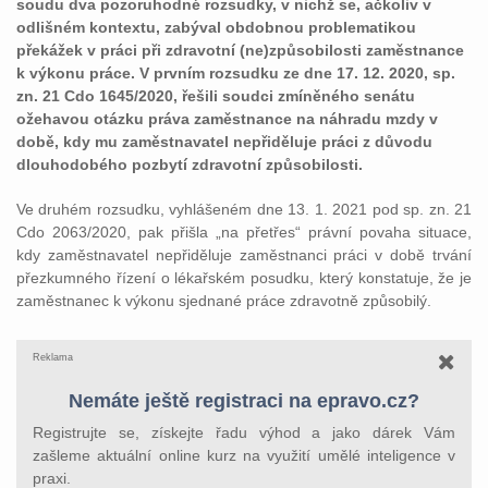
soudu dva pozoruhodné rozsudky, v nichž se, ačkoliv v
odlišném kontextu, zabýval obdobnou problematikou
překážek v práci při zdravotní (ne)způsobilosti zaměstnance
k výkonu práce. V prvním rozsudku ze dne 17. 12. 2020, sp.
zn. 21 Cdo 1645/2020, řešili soudci zmíněného senátu
ožehavou otázku práva zaměstnance na náhradu mzdy v
době, kdy mu zaměstnavatel nepřiděluje práci z důvodu
dlouhodobého pozbytí zdravotní způsobilosti.
Ve druhém rozsudku, vyhlášeném dne 13. 1. 2021 pod sp. zn. 21
Cdo 2063/2020, pak přišla „na přetřes“ právní povaha situace,
kdy zaměstnavatel nepřiděluje zaměstnanci práci v době trvání
přezkumného řízení o lékařském posudku, který konstatuje, že je
zaměstnanec k výkonu sjednané práce zdravotně způsobilý.
Reklama
Nemáte ještě registraci na epravo.cz?
Registrujte se, získejte řadu výhod a jako dárek Vám
zašleme aktuální online kurz na využití umělé inteligence v
praxi.