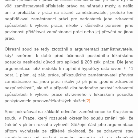
vůči zaměstnavateli příslušelo právo na náhradu mzdy, a nešlo
ani o překážku v práci na straně zaměstnavatele, protože ten
nepřiděloval zaměstnanci práci pro nedostatek jeho zdravotní
způsobilosti k výkonu práce, nikoliv v důsledku porušení jeho
povinnosti přidělovat zaměstnanci práci nebo jej převést na jinou
práci.
Okresní soud se tedy ztotožnil s argumentací zaměstnavatele,
když směrem k době před účinností posledního lékařského
posudku neshledal důvod pro aplikaci § 208 zák. práce. Dle jeho
argumentace totiž nedošlo k naplnění hypotézy ustanovení § 41
odst. 1 písm. a) zák. práce, přikazujícího zaměstnavateli převést
zaměstnance na jinou práci nikoliv již při jeho „pouhé zdravotní
nezpůsobilosti“, ale až v případě dlouhodobého pozbytí zdravotní
způsobilosti k výkonu práce stvrzeného v lékařském posudku
poskytovatele pracovnělékařských služeb
[2]
.
Spor pokračoval na základě odvolání zaměstnance ke Krajskému
soudu v Praze, který rozsudek okresního soudu změnil tak, že
žalobě v plném rozsahu vyhověl. Stěžejní část jeho argumentace
přitom vycházela ze zjištěné okolnosti, že se zdravotní stav
zaměstnance od vydání prvního posudku až do skončení