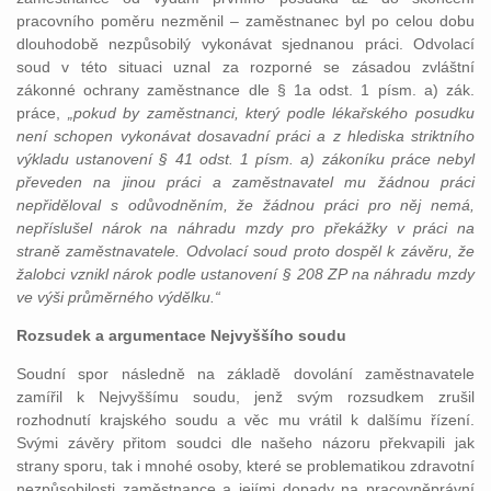
pracovního poměru nezměnil – zaměstnanec byl po celou dobu
dlouhodobě nezpůsobilý vykonávat sjednanou práci. Odvolací
soud v této situaci uznal za rozporné se zásadou zvláštní
zákonné ochrany zaměstnance dle § 1a odst. 1 písm. a) zák.
práce,
„pokud by zaměstnanci, který podle lékařského posudku
není schopen vykonávat dosavadní práci a z hlediska striktního
výkladu ustanovení § 41 odst. 1 písm. a) zákoníku práce nebyl
převeden na jinou práci a zaměstnavatel mu žádnou práci
nepřiděloval s odůvodněním, že žádnou práci pro něj nemá,
nepříslušel nárok na náhradu mzdy pro překážky v práci na
straně zaměstnavatele. Odvolací soud proto dospěl k závěru, že
žalobci vznikl nárok podle ustanovení § 208 ZP na náhradu mzdy
ve výši průměrného výdělku.“
Rozsudek a argumentace Nejvyššího soudu
Soudní spor následně na základě dovolání zaměstnavatele
zamířil k Nejvyššímu soudu, jenž svým rozsudkem zrušil
rozhodnutí krajského soudu a věc mu vrátil k dalšímu řízení.
Svými závěry přitom soudci dle našeho názoru překvapili jak
strany sporu, tak i mnohé osoby, které se problematikou zdravotní
nezpůsobilosti zaměstnance a jejími dopady na pracovněprávní