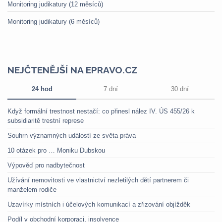
Monitoring judikatury (12 měsíců)
Monitoring judikatury (6 měsíců)
NEJČTENĚJŠÍ NA EPRAVO.CZ
24 hod
7 dní
30 dní
Když formální trestnost nestačí: co přinesl nález IV. ÚS 455/26 k
subsidiaritě trestní represe
Souhrn významných událostí ze světa práva
10 otázek pro … Moniku Dubskou
Výpověď pro nadbytečnost
Užívání nemovitosti ve vlastnictví nezletilých dětí partnerem či
manželem rodiče
Uzavírky místních i účelových komunikací a zřizování objížděk
Podíl v obchodní korporaci, insolvence