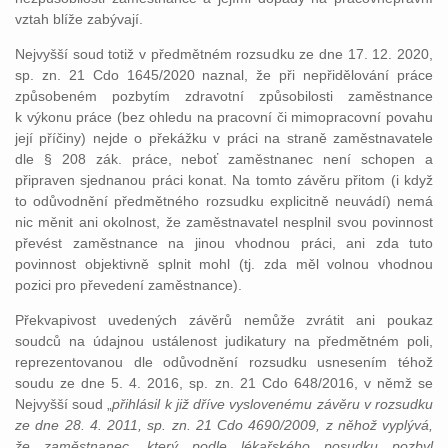
vztah blíže zabývají.
Nejvyšší soud totiž v předmětném rozsudku ze dne 17. 12. 2020,
sp. zn. 21 Cdo 1645/2020 naznal, že při nepřidělování práce
způsobeném pozbytím zdravotní způsobilosti zaměstnance
k výkonu práce (bez ohledu na pracovní či mimopracovní povahu
její příčiny) nejde o překážku v práci na straně zaměstnavatele
dle § 208 zák. práce, neboť zaměstnanec není schopen a
připraven sjednanou práci konat. Na tomto závěru přitom
(i když
to odůvodnění předmětného rozsudku explicitně neuvádí)
nemá
nic měnit ani okolnost, že zaměstnavatel nesplnil svou povinnost
převést zaměstnance na jinou vhodnou práci, ani zda tuto
povinnost objektivně splnit mohl (tj. zda měl volnou vhodnou
pozici pro převedení zaměstnance).
Překvapivost uvedených závěrů nemůže zvrátit ani poukaz
soudců na údajnou ustálenost judikatury na předmětném poli,
reprezentovanou dle odůvodnění rozsudku usnesením téhož
soudu ze dne 5. 4. 2016, sp. zn. 21 Cdo 648/2016, v němž se
Nejvyšší soud „
přihlásil k již dříve vyslovenému závěru v rozsudku
ze dne 28. 4. 2011, sp. zn. 21 Cdo 4690/2009, z něhož vyplývá,
že zaměstnanec, který podle lékařského posudku pozbyl