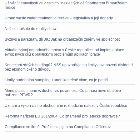
Užívání nemovitosti ve vlastnictví nezletilých dětí partnerem či manželem
rodiče
Urban waste water treatment directive – legislativa a její dopady
Než se upíšete do reality show
Byznys a paragrafy, díl 39.: Jak na organizační změny ve společnosti
Aktuální vývoj odpadového práva v České republice: od implementace
evropských cílů k praktickým problémům aplikační praxe
Konec prázdných holdingů? NSS upozorňuje na limity osvobození dividend
bez ekonomického důvodu
Limity hudebního samplingu aneb konečně víme, co je pastiš
Méně plastu, méně vzduchu, víc povinností. Co přináší nové obalové
nařízení PPWR?
Uznání a výkon cizího obchodního rozhodčího nálezu v České republice
Reforma nařízení EU 261/2004: Co znamená pro letecké dopravce?
Compliance ve firmě: Proč nestojí jen na Compliance Officerovi