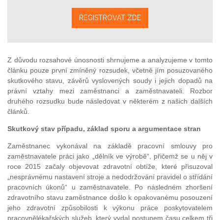
REGISTROVAT ZDE
Z důvodu rozsahové únosnosti shrnujeme a analyzujeme v tomto
článku pouze první zmíněný rozsudek, včetně jím posuzovaného
skutkového stavu, závěrů vyslovených soudy i jejich dopadů na
právní vztahy mezi zaměstnanci a zaměstnavateli. Rozbor
druhého rozsudku bude následovat v některém z našich dalších
článků.
Skutkový stav případu, základ sporu a argumentace stran
Zaměstnanec vykonával na základě pracovní smlouvy pro
zaměstnavatele práci jako „dělník ve výrobě“, přičemž se u něj v
roce 2015 začaly objevovat zdravotní obtíže, které přisuzoval
„nesprávnému nastavení stroje a nedodržování pravidel o střídání
pracovních úkonů“ u zaměstnavatele. Po následném zhoršení
zdravotního stavu zaměstnance došlo k opakovanému posouzení
jeho zdravotní způsobilosti k výkonu práce poskytovatelem
pracovnělékařských služeb, který vydal postupem času celkem tři