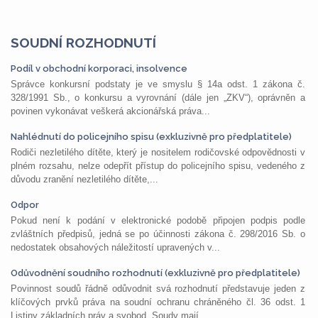
SOUDNÍ ROZHODNUTÍ
Podíl v obchodní korporaci, insolvence
Správce konkursní podstaty je ve smyslu § 14a odst. 1 zákona č.
328/1991 Sb., o konkursu a vyrovnání (dále jen „ZKV“), oprávněn a
povinen vykonávat veškerá akcionářská práva...
Nahlédnutí do policejního spisu (exkluzivně pro předplatitele)
Rodiči nezletilého dítěte, který je nositelem rodičovské odpovědnosti v
plném rozsahu, nelze odepřít přístup do policejního spisu, vedeného z
důvodu zranění nezletilého dítěte,...
Odpor
Pokud není k podání v elektronické podobě připojen podpis podle
zvláštních předpisů, jedná se po účinnosti zákona č. 298/2016 Sb. o
nedostatek obsahových náležitostí upravených v...
Odůvodnění soudního rozhodnutí (exkluzivně pro předplatitele)
Povinnost soudů řádně odůvodnit svá rozhodnutí představuje jeden z
klíčových prvků práva na soudní ochranu chráněného čl. 36 odst. 1
Listiny základních práv a svobod. Soudy mají...