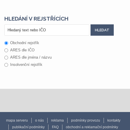
HLEDÁNÍ V REJSTŘÍCÍCH
Obchodní rejstřík
ARES dle IČO
ARES dle jména / názvu
Insolvenční rejstřík
mapa serveru
o nás
reklama
podmínky provozu
kontakty
publikační podmínky
FAQ
obchodní a reklamační podmínky