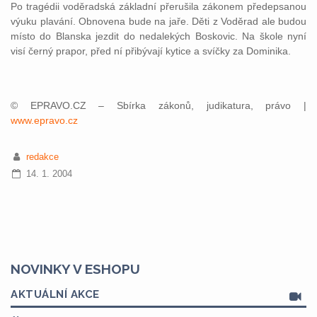
Po tragédii voděradská základní přerušila zákonem předepsanou
výuku plavání. Obnovena bude na jaře. Děti z Voděrad ale budou
místo do Blanska jezdit do nedalekých Boskovic. Na škole nyní
visí černý prapor, před ní přibývají kytice a svíčky za Dominika.
© EPRAVO.CZ – Sbírka zákonů, judikatura, právo |
www.epravo.cz
redakce
14. 1. 2004
NOVINKY V ESHOPU
AKTUÁLNÍ AKCE