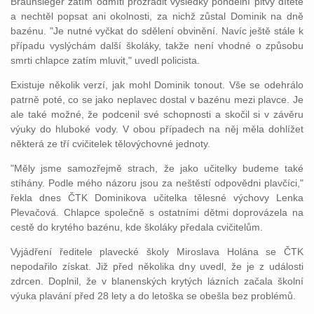
Braunšleger zatím odmítl prozradit výsledky pondělní pitvy dítěte
a nechtěl popsat ani okolnosti, za nichž zůstal Dominik na dně
bazénu. "Je nutné vyčkat do sdělení obvinění. Navíc ještě stále k
případu vyslýchám další školáky, takže není vhodné o způsobu
smrti chlapce zatím mluvit," uvedl policista.
Existuje několik verzí, jak mohl Dominik tonout. Vše se odehrálo
patrně poté, co se jako neplavec dostal v bazénu mezi plavce. Je
ale také možné, že podcenil své schopnosti a skočil si v závěru
výuky do hluboké vody. V obou případech na něj měla dohlížet
některá ze tří cvičitelek tělovýchovné jednoty.
"Měly jsme samozřejmě strach, že jako učitelky budeme také
stíhány. Podle mého názoru jsou za neštěstí odpovědni plavčíci,"
řekla dnes ČTK Dominikova učitelka tělesné výchovy Lenka
Plevačová. Chlapce společně s ostatními dětmi doprovázela na
cestě do krytého bazénu, kde školáky předala cvičitelům.
Vyjádření ředitele plavecké školy Miroslava Holána se ČTK
nepodařilo získat. Již před několika dny uvedl, že je z události
zdrcen. Doplnil, že v blanenských krytých lázních začala školní
výuka plavání před 28 lety a do letoška se obešla bez problémů.