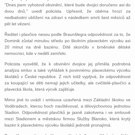
"Dnes jsem vyhotovil obvinění, které bude dvojici doručeno asi do
dvou dnů," uvedl policista. Upřesnil, že oběma hrozí za
nedbalostní ublížení na zdraví s následkem smrti šest měsíců až
pět let vězení.
Ředitel i plavčice nesou podle Braunšlegra odpovědnost za to, že
Dominik zůstal minulou středu po školním plaveckém výcviku asi
20 minut na dně bazénu. Dítě skončilo v brněnské dětské
nemocnici, kde v neděli zemřelo.
Policista vysvětlil, že k obvinění dvojice jej přiměla podrobná
analýza smluv a také vyhlášek k povinnému plaveckému výcviku
školáků v České republice. Z nich totiž vyplývá, že odpovědnost
za koupající se děti nemají jejich učitelky, ale cvičitelé-plavčíci a
plavecká škola, která výcvik zajišťuje.
Mimo jiné to uvádí i smlouva uzavřená mezi Základní školou ve
Voděradech, kterou hoch navštěvoval, a tělovýchovnou jednotou
Stadion. Odpovědnost plavčíků je jasně zakotvena i ve smlouvě
mezi Stadionem a městskou firmou Služby Blansko, která krytý
bazén k plaveckému výcviku školáků jednotě pronajímá.