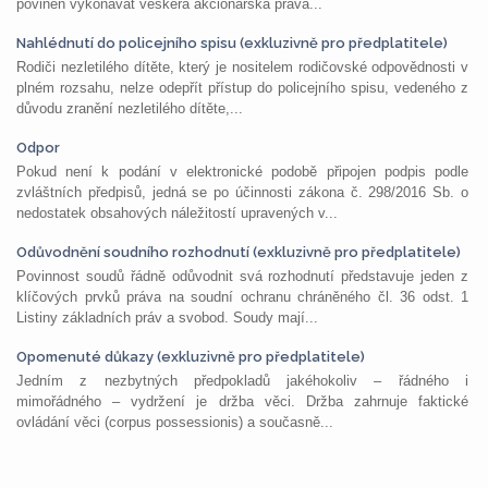
povinen vykonávat veškerá akcionářská práva...
Nahlédnutí do policejního spisu (exkluzivně pro předplatitele)
Rodiči nezletilého dítěte, který je nositelem rodičovské odpovědnosti v
plném rozsahu, nelze odepřít přístup do policejního spisu, vedeného z
důvodu zranění nezletilého dítěte,...
Odpor
Pokud není k podání v elektronické podobě připojen podpis podle
zvláštních předpisů, jedná se po účinnosti zákona č. 298/2016 Sb. o
nedostatek obsahových náležitostí upravených v...
Odůvodnění soudního rozhodnutí (exkluzivně pro předplatitele)
Povinnost soudů řádně odůvodnit svá rozhodnutí představuje jeden z
klíčových prvků práva na soudní ochranu chráněného čl. 36 odst. 1
Listiny základních práv a svobod. Soudy mají...
Opomenuté důkazy (exkluzivně pro předplatitele)
Jedním z nezbytných předpokladů jakéhokoliv – řádného i
mimořádného – vydržení je držba věci. Držba zahrnuje faktické
ovládání věci (corpus possessionis) a současně...