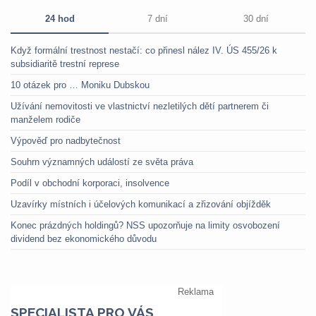
24 hod
7 dní
30 dní
Když formální trestnost nestačí: co přinesl nález IV. ÚS 455/26 k
subsidiaritě trestní represe
10 otázek pro … Moniku Dubskou
Užívání nemovitosti ve vlastnictví nezletilých dětí partnerem či
manželem rodiče
Výpověď pro nadbytečnost
Souhrn významných událostí ze světa práva
Podíl v obchodní korporaci, insolvence
Uzavírky místních i účelových komunikací a zřizování objížděk
Konec prázdných holdingů? NSS upozorňuje na limity osvobození
dividend bez ekonomického důvodu