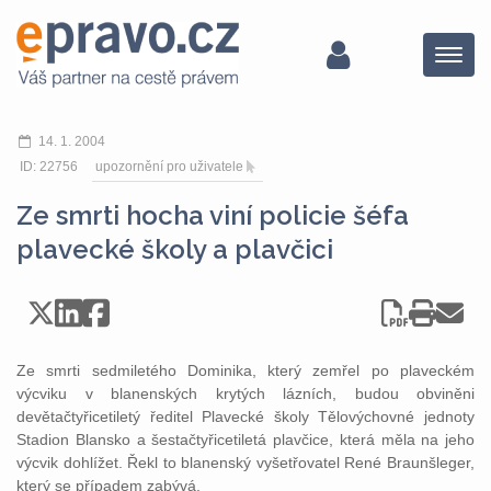
Menu
14. 1. 2004
ID: 22756
upozornění pro uživatele
Ze smrti hocha viní policie šéfa
plavecké školy a plavčici
Ze smrti sedmiletého Dominika, který zemřel po plaveckém
výcviku v blanenských krytých lázních, budou obviněni
devětačtyřicetiletý ředitel Plavecké školy Tělovýchovné jednoty
Stadion Blansko a šestačtyřicetiletá plavčice, která měla na jeho
výcvik dohlížet. Řekl to blanenský vyšetřovatel René Braunšleger,
který se případem zabývá.