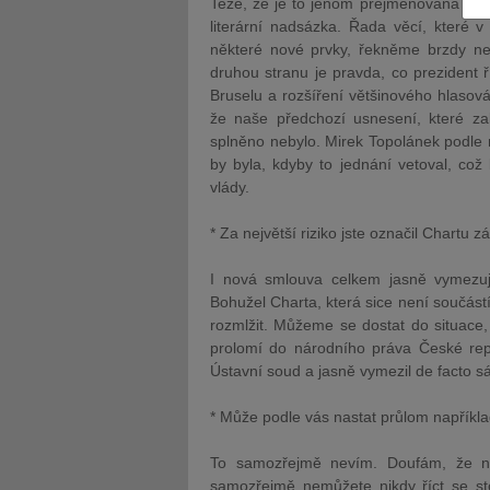
Teze, že je to jenom přejmenovaná euro
literární nadsázka. Řada věcí, které 
některé nové prvky, řekněme brzdy neb
druhou stranu je pravda, co prezident
Bruselu a rozšíření většinového hlasov
že naše předchozí usnesení, které za
splněno nebylo. Mirek Topolánek podle m
JUDr. Tomáš Nielsen
JUDr. Tom
by byla, kdyby to jednání vetoval, což
Kurzy lektora
Kurzy le
vlády.
* Za největší riziko jste označil Chartu
I nová smlouva celkem jasně vymezuj
Bohužel Charta, která sice není součástí
rozmlžit. Můžeme se dostat do situace
prolomí do národního
práva
České repu
Ústavní
soud
a jasně vymezil de facto 
* Může podle vás nastat průlom napřík
To samozřejmě nevím. Doufám, že 
samozřejmě nemůžete nikdy říct se stop