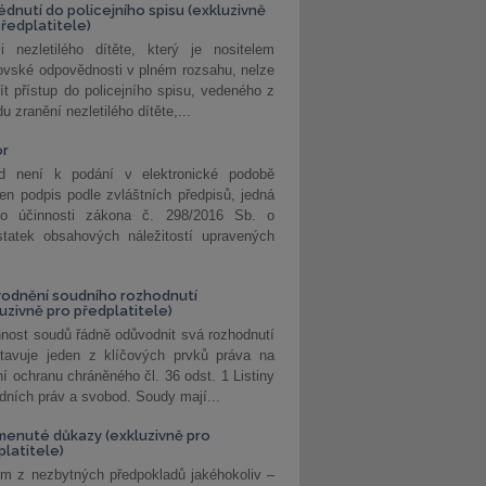
édnutí do policejního spisu (exkluzivně
předplatitele)
i nezletilého dítěte, který je nositelem
ovské odpovědnosti v plném rozsahu, nelze
ít přístup do policejního spisu, vedeného z
u zranění nezletilého dítěte,...
or
d není k podání v elektronické podobě
jen podpis podle zvláštních předpisů, jedná
o účinnosti zákona č. 298/2016 Sb. o
statek obsahových náležitostí upravených
odnění soudního rozhodnutí
luzivně pro předplatitele)
nost soudů řádně odůvodnit svá rozhodnutí
stavuje jeden z klíčových prvků práva na
í ochranu chráněného čl. 36 odst. 1 Listiny
dních práv a svobod. Soudy mají...
enuté důkazy (exkluzivně pro
platitele)
m z nezbytných předpokladů jakéhokoliv –