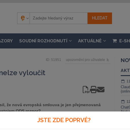
ÁZORY
SOUDNÍ ROZHODNUTÍ
AKTUÁLNĚ
E-S
NO
ID: 51951
upozornění pro uživatele
AKT
nelze vyloučit
1
Claud
(onli
1
ásil, že nová evropská smlouva je jen přejmenovaná
ChatG
postojem ODS rozpor?
živé 
JSTE ZDE POPRVÉ?
1
Gemin