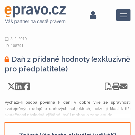
Menu
8. 2. 2019
ID: 108791
Daň z přidané hodnoty (exkluzivně
pro předplatitele)
Vychází-li osoba povinná k dani v dobré víře ze správnosti
zveřejněných údajů o daňových subjektech, nelze jí klást k tíži
skutečnosti následně zjištěné, byť i mohou o zapojení do