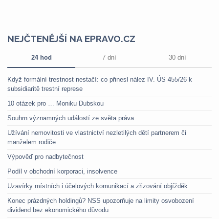
NEJČTENĚJŠÍ NA EPRAVO.CZ
24 hod
7 dní
30 dní
Když formální trestnost nestačí: co přinesl nález IV. ÚS 455/26 k
subsidiaritě trestní represe
10 otázek pro … Moniku Dubskou
Souhrn významných událostí ze světa práva
Užívání nemovitosti ve vlastnictví nezletilých dětí partnerem či
manželem rodiče
Výpověď pro nadbytečnost
Podíl v obchodní korporaci, insolvence
Uzavírky místních i účelových komunikací a zřizování objížděk
Konec prázdných holdingů? NSS upozorňuje na limity osvobození
dividend bez ekonomického důvodu