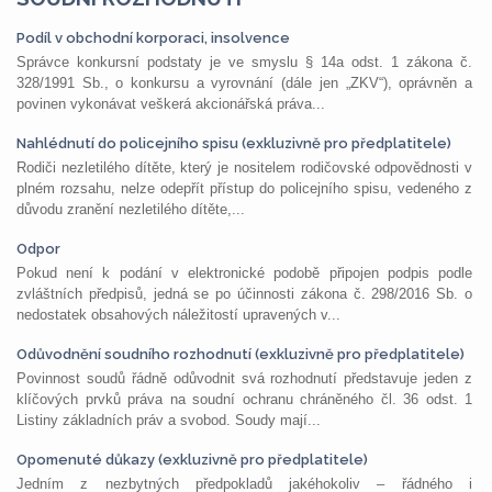
Podíl v obchodní korporaci, insolvence
Správce konkursní podstaty je ve smyslu § 14a odst. 1 zákona č.
328/1991 Sb., o konkursu a vyrovnání (dále jen „ZKV“), oprávněn a
povinen vykonávat veškerá akcionářská práva...
Nahlédnutí do policejního spisu (exkluzivně pro předplatitele)
Rodiči nezletilého dítěte, který je nositelem rodičovské odpovědnosti v
plném rozsahu, nelze odepřít přístup do policejního spisu, vedeného z
důvodu zranění nezletilého dítěte,...
Odpor
Pokud není k podání v elektronické podobě připojen podpis podle
zvláštních předpisů, jedná se po účinnosti zákona č. 298/2016 Sb. o
nedostatek obsahových náležitostí upravených v...
Odůvodnění soudního rozhodnutí (exkluzivně pro předplatitele)
Povinnost soudů řádně odůvodnit svá rozhodnutí představuje jeden z
klíčových prvků práva na soudní ochranu chráněného čl. 36 odst. 1
Listiny základních práv a svobod. Soudy mají...
Opomenuté důkazy (exkluzivně pro předplatitele)
Jedním z nezbytných předpokladů jakéhokoliv – řádného i