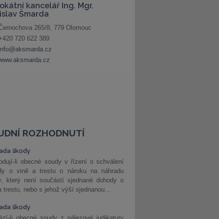
UDNÍ ROZHODNUTÍ
ada škody
dují-li obecné soudy v řízení o schválení
dy o vině a trestu o nároku na náhradu
y, který není součástí sjednané dohody o
a trestu, nebo s jehož výší sjednanou...
ada škody
zí-li obecné soudy z nálezové judikatury