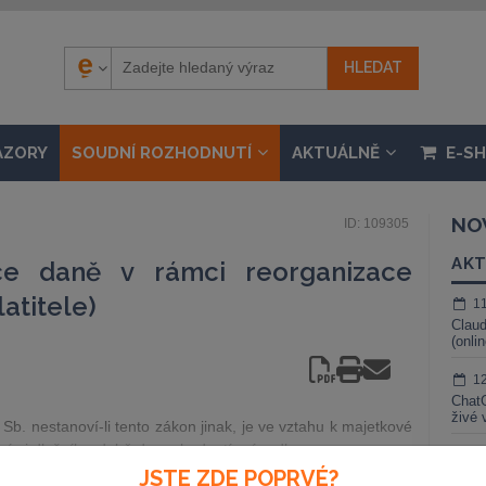
ÁZORY
SOUDNÍ ROZHODNUTÍ
AKTUÁLNĚ
E-S
NO
ID: 109305
AKT
ce daně v rámci reorganizace
atitele)
1
Claud
(onli
1
ChatG
živé 
Sb. nestanoví-li tento zákon jinak, je ve vztahu k majetkové
ními dlužník v době do rozhodnutí o úpadku
1
JSTE ZDE POPRVÉ?
Gemin