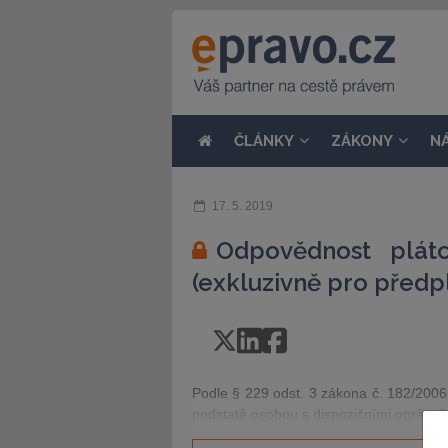
ČLÁNKY
ZÁKONY
N
17. 5. 2019
Odpovědnost plát
(exkluzivně pro předpl
Podle § 229 odst. 3 zákona č. 182/2006 
podstatě osobou s dispozičními oprávně