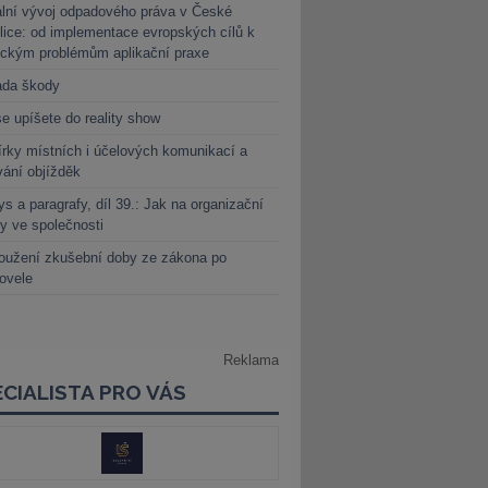
lní vývoj odpadového práva v České
lice: od implementace evropských cílů k
ickým problémům aplikační praxe
ada škody
e upíšete do reality show
rky místních i účelových komunikací a
vání objížděk
s a paragrafy, díl 39.: Jak na organizační
y ve společnosti
oužení zkušební doby ze zákona po
novele