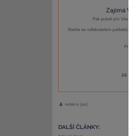
Zajímá Vás
Pak právě pro Vás je 
Staňte se odběratelem judikátů, kt
Pro ví
Již má
redakce (jav)
DALŠÍ ČLÁNKY: