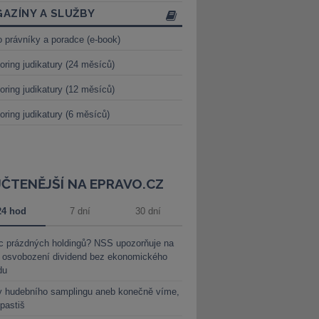
AZÍNY A SLUŽBY
o právníky a poradce (e-book)
oring judikatury (24 měsíců)
oring judikatury (12 měsíců)
oring judikatury (6 měsíců)
JČTENĚJŠÍ NA EPRAVO.CZ
24 hod
7 dní
30 dní
c prázdných holdingů? NSS upozorňuje na
y osvobození dividend bez ekonomického
du
y hudebního samplingu aneb konečně víme,
 pastiš