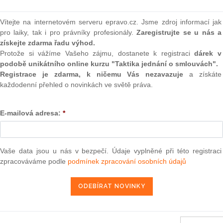
(onli
 tento aktuální judikát?
2
Vítejte na internetovém serveru epravo.cz. Jsme zdroj informací jak
určena naše služba „
Monitoring judikatury
“.
Prakt
pro laiky, tak i pro právníky profesionály.
Zaregistrujte se u nás a
smluv
získejte zdarma řadu výhod.
eré jsou určené pouze předplatitelům a nejsou přístupné
Protože si vážíme Vašeho zájmu, dostanete k registraci
dárek v
0
veřejně.
podobě unikátního online kurzu "Taktika jednání o smlouvách".
Prakt
judik
Registrace je zdarma, k ničemu Vás nezavazuje
a získáte
ce informací navštivte náš
každodenní přehled o novinkách ve světě práva.
ONL
E-SHOP
E-mailová adresa:
*
Vnos
m předplatné -
přihlásit se
valor
soud
Vaše data jsou u nás v bezpečí. Údaje vyplněné při této registraci
Výpo
neom
zpracováváme podle
podmínek zpracování osobních údajů
17. 5. 2019
Nová 
Změn
energ
Čern