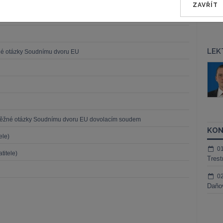
ZAVŘÍT
LEK
né otázky Soudnímu dvoru EU
áš Sokol
JUDr. Martin Maisner, Ph.D.,
MCIArb
ktora
Kurzy lektora
běžné otázky Soudnímu dvoru EU dovolacím soudem
KON
ele)
0
titele)
Trest
0
Daňov