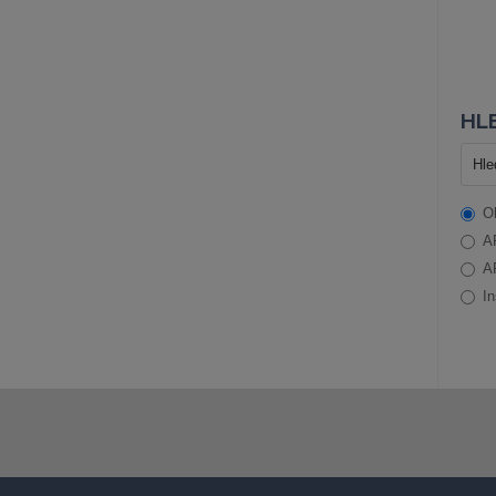
HLE
O
A
A
In