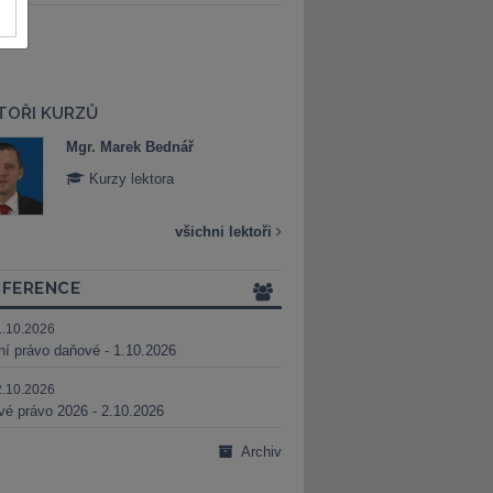
TOŘI KURZŮ
Mgr. Marek Bednář
Mgr. Veronika 
Kurzy lektora
Kurzy lektora
všichni lektoři
FERENCE
1.10.2026
ní právo daňové - 1.10.2026
2.10.2026
é právo 2026 - 2.10.2026
Archiv