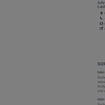
SO
Náhr
Rozho
doho
škod
vině 
Náhr
Vychá