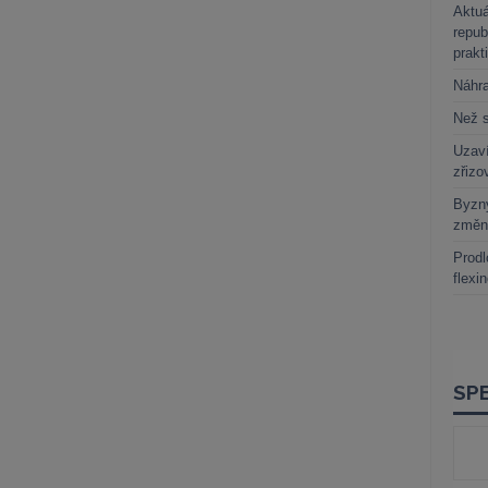
Aktuá
repub
prakt
Náhr
Než s
Uzaví
zřizo
Byzny
změn
Prodl
flexi