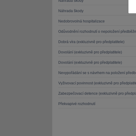
Náhrada škody
Náhrada škody
Nedobrovolná hospitalizace
Odůvodnění rozhodnutí o nepoložení předběž
JUDr. Tomáš Nielsen
JUDr. Tom
Dobrá víra (exkluzivně pro předplatitele)
Kurzy lektora
Kurzy le
Dovolání (exkluzivně pro předplatitele)
Dovolání (exkluzivně pro předplatitele)
Nevypořádání se s návrhem na položení před
Vyživovací povinnost (exkluzivně pro předplatit
Zabezpečovací detence (exkluzivně pro předpla
Překvapivé rozhodnutí