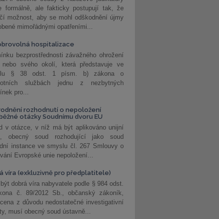
 formálně, ale fakticky postupují tak, že
učí možnost, aby se mohl odškodnění újmy
obené mimořádnými opatřeními...
brovolná hospitalizace
ínku bezprostřednosti závažného ohrožení
 nebo svého okolí, která představuje ve
lu § 38 odst. 1 písm. b) zákona o
votních službách jednu z nezbytných
nek pro...
odnění rozhodnutí o nepoložení
běžné otázky Soudnímu dvoru EU
 v otázce, v níž má být aplikováno unijní
o, obecný soud rozhodující jako soud
dní instance ve smyslu čl. 267 Smlouvy o
vání Evropské unie nepoložení...
 víra (exkluzivně pro předplatitele)
 být dobrá víra nabyvatele podle § 984 odst.
kona č. 89/2012 Sb., občanský zákoník,
cena z důvodu nedostatečné investigativní
ity, musí obecný soud ústavně...