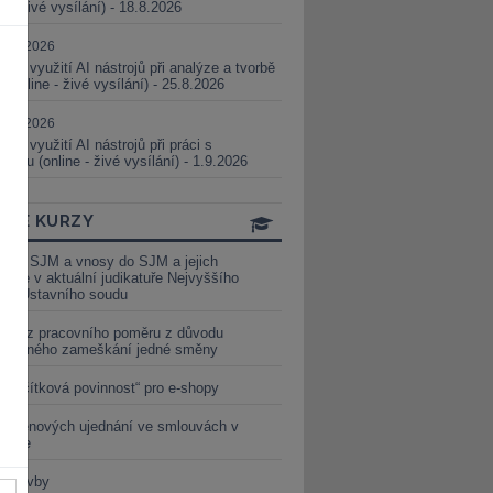
ne - živé vysílání) - 18.8.2026
5.08.2026
ické využití AI nástrojů při analýze a tvorbě
 (online - živé vysílání) - 25.8.2026
1.09.2026
ické využití AI nástrojů při práci s
aturou (online - živé vysílání) - 1.9.2026
INE KURZY
y ze SJM a vnosy do SJM a jejich
izace v aktuální judikatuře Nejvyššího
u a Ústavního soudu
věď z pracovního poměru z důvodu
luveného zameškání jedné směny
„tlačítková povinnost“ pro e-shopy
a cenových ujednání ve smlouvách v
etice
é stavby