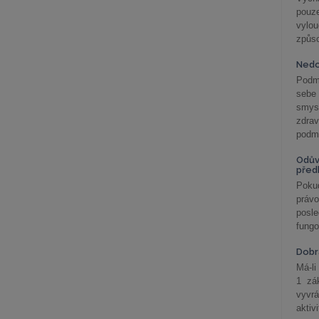
pouze
vylo
způs
Nedo
Podm
sebe
smys
zdra
podmí
Odův
před
Pokud
práv
posle
fungo
Dobrá
Má-li
1 zá
vyvrá
aktiv