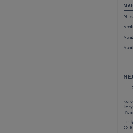
MAG
AI pr
Monit
Monit
Monit
NE
Kone
limit
důvo
Limit
co je