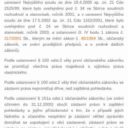
usnesení Nejvyššího soudu ze dne 18.4.2000 sp. zn. 21 Cdo
2525/99, které bylo uveřejněno pod č. 34 ve Sbírce soudních
rozhodnutí a stanovisek, ročník 2001, a v usnesení Nejvyššího
soudu ze dne 17.5.2002 sp. zn. 21 Cdo 1162/2001, které bylo
uveřejněno pod č. 24 ve Sbírce soudních rozhodnutí a
stanovisek, ročník 2003, a ustanovení čl. IV bodu 1 zákona č.
317/2001
Sb., kterým se mění zákon č.
40/1964
Sb., občanský
zákoník, ve znění pozdějších předpisů, a o změně dalších
zákonů).
Podle ustanovení § 100 odst.2 věty první občanského zákoníku
se promlčují všechna práva majetková s výjimkou práva
vlastnického.
Podle ustanovení § 100 odst.2 věty třetí občanského zákoníku se
zástavní práva nepromlčují dříve, než zajištěná pohledávka.
Podle ustanovení § 151a odst.1 občanského zákoníku (ve znění
účinném do 31.12.2000) slouží zástavní právo k zajištění
pohledávky a jejího příslušenství s tím, že v případě jejich
řádného a včasného nesplnění je zástavní věřitel oprávněn
domáhat se uspokojení z věci zastavené; zástavní právo se