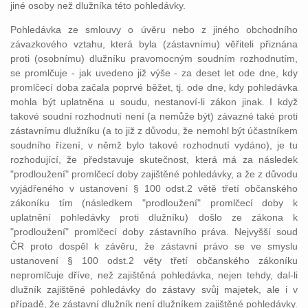
jiné osoby než dlužníka této pohledávky.
Pohledávka ze smlouvy o úvěru nebo z jiného obchodního
závazkového vztahu, která byla (zástavnímu) věřiteli přiznána
proti (osobnímu) dlužníku pravomocným soudním rozhodnutím,
se promlčuje - jak uvedeno již výše - za deset let ode dne, kdy
promlčecí doba začala poprvé běžet, tj. ode dne, kdy pohledávka
mohla být uplatněna u soudu, nestanoví-li zákon jinak. I když
takové soudní rozhodnutí není (a nemůže být) závazné také proti
zástavnímu dlužníku (a to již z důvodu, že nemohl být účastníkem
soudního řízení, v němž bylo takové rozhodnutí vydáno), je tu
rozhodující, že představuje skutečnost, která má za následek
"prodloužení" promlčecí doby zajištěné pohledávky, a že z důvodu
vyjádřeného v ustanovení § 100 odst.2 větě třetí občanského
zákoníku tím (následkem "prodloužení" promlčecí doby k
uplatnění pohledávky proti dlužníku) došlo ze zákona k
"prodloužení" promlčecí doby zástavního práva. Nejvyšší soud
ČR proto dospěl k závěru, že zástavní právo se ve smyslu
ustanovení § 100 odst.2 věty třetí občanského zákoníku
nepromlčuje dříve, než zajištěná pohledávka, nejen tehdy, dal-li
dlužník zajištěné pohledávky do zástavy svůj majetek, ale i v
případě, že zástavní dlužník není dlužníkem zajištěné pohledávky.