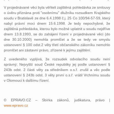
V projednávané věci byla věřiteli zajištěná pohledávka ze smlouvy
o úvěru přiznána proti "osobnímu" dlužníku rozsudkem Krajského
soudu v Bratislavě ze dne 6.4.1998 č.j. 25 Co 100/94-57-59, který
nabyl právní moci dnem 15.6.1998. Je tedy nepochybné, že
zajištěná pohledávka, kterou bylo možné uplatnit u soudu nejdříve
dnem 13.8.1993, se do zahájení řízení v projednávané věci (do
dne 30.10.2000) nemohla promlčet a že se tedy ve smyslu
ustanovení § 100 odst.2 věty třetí občanského zákoníku nemohlo
promlčet ani zástavní právo, zřízené k jejímu zajištění.
Z uvedeného vyplývá, že rozsudek odvolacího soudu není
správný; Nejvyšší soud České republiky jej podle ustanovení §
243b odst. 2 části věty za středníkem o.s.ř. zrušil a věc podle
ustanovení § 243b odst. 3 věty první o.s.ř. vrátil Vrchnímu soudu
v Olomouci k dalšímu řízení.
© EPRAVO.CZ – Sbírka zákonů, judikatura, právo |
www.epravo.cz