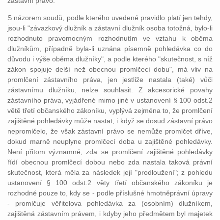
zástavní právo.
S názorem soudů, podle kterého uvedené pravidlo platí jen tehdy,
jsou-li "závazkový dlužník a zástavní dlužník osoba totožná, bylo-li
rozhodnuto pravomocným rozhodnutím ve vztahu k oběma
dlužníkům, případně byla-li uznána písemně pohledávka co do
důvodu i výše oběma dlužníky", a podle kterého "skutečnost, s níž
zákon spojuje delší než obecnou promlčecí dobu", má vliv na
promlčení zástavního práva, jen jestliže nastala (také) vůči
zástavnímu dlužníku, nelze souhlasit. Z akcesorické povahy
zástavního práva, vyjádřené mimo jiné v ustanovení § 100 odst.2
větě třetí občanského zákoníku, vyplývá zejména to, že promlčení
zajištěné pohledávky může nastat, i když se dosud zástavní právo
nepromlčelo, že však zástavní právo se nemůže promlčet dříve,
dokud marně neuplyne promlčecí doba u zajištěné pohledávky.
Není přitom významné, zda se promlčení zajištěné pohledávky
řídí obecnou promlčecí dobou nebo zda nastala taková právní
skutečnost, která měla za následek její "prodloužení"; z pohledu
ustanovení § 100 odst.2 věty třetí občanského zákoníku je
rozhodné pouze to, kdy se - podle příslušné hmotněprávní úpravy
- promlčuje věřitelova pohledávka za (osobním) dlužníkem,
zajištěná zástavním právem, i kdyby jeho předmětem byl majetek