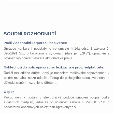
SOUDNÍ ROZHODNUTÍ
Podíl v obchodní korporaci, insolvence
Správce konkursní podstaty je ve smyslu § 14a odst. 1 zákona č.
328/1991 Sb., o konkursu a vyrovnání (dále jen „ZKV“), oprávněn a
povinen vykonávat veškerá akcionářská práva...
Nahlédnutí do policejního spisu (exkluzivně pro předplatitele)
Rodiči nezletilého dítěte, který je nositelem rodičovské odpovědnosti v
plném rozsahu, nelze odepřít přístup do policejního spisu, vedeného z
důvodu zranění nezletilého dítěte,...
Odpor
Pokud není k podání v elektronické podobě připojen podpis podle
zvláštních předpisů, jedná se po účinnosti zákona č. 298/2016 Sb. o
nedostatek obsahových náležitostí upravených v...