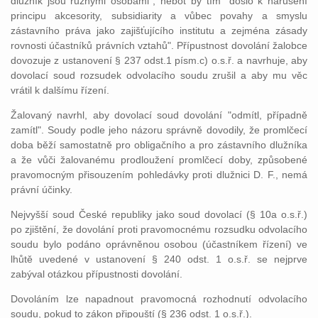
dlužník jsou různými osobami", neboť by tím "došlo k narušení
principu akcesority, subsidiarity a vůbec povahy a smyslu
zástavního práva jako zajišťujícího institutu a zejména zásady
rovnosti účastníků právních vztahů". Přípustnost dovolání žalobce
dovozuje z ustanovení § 237 odst.1 písm.c) o.s.ř. a navrhuje, aby
dovolací soud rozsudek odvolacího soudu zrušil a aby mu věc
vrátil k dalšímu řízení.
Žalovaný navrhl, aby dovolací soud dovolání "odmítl, případně
zamítl". Soudy podle jeho názoru správně dovodily, že promlčecí
doba běží samostatně pro obligačního a pro zástavního dlužníka
a že vůči žalovanému prodloužení promlčecí doby, způsobené
pravomocným přisouzením pohledávky proti dlužnici D. F., nemá
právní účinky.
Nejvyšší soud České republiky jako soud dovolací (§ 10a o.s.ř.)
po zjištění, že dovolání proti pravomocnému rozsudku odvolacího
soudu bylo podáno oprávněnou osobou (účastníkem řízení) ve
lhůtě uvedené v ustanovení § 240 odst. 1 o.s.ř. se nejprve
zabýval otázkou přípustnosti dovolání.
Dovoláním lze napadnout pravomocná rozhodnutí odvolacího
soudu, pokud to zákon připouští (§ 236 odst. 1 o.s.ř.).