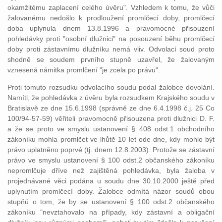
okamžitému zaplacení celého úvěru". Vzhledem k tomu, že vůči
žalovanému nedošlo k prodloužení promlčecí doby, promlčecí
doba uplynula dnem 13.8.1996 a pravomocné přisouzení
pohledávky proti "osobní dlužnici" na posouzení běhu promlčecí
doby proti zástavnímu dlužníku nemá vliv. Odvolací soud proto
shodně se soudem prvního stupně uzavřel, že žalovaným
vznesená námitka promlčení "je zcela po právu".
Proti tomuto rozsudku odvolacího soudu podal žalobce dovolání.
Namítl, že pohledávka z úvěru byla rozsudkem Krajského soudu v
Bratislavě ze dne 15.6.1998 (správně ze dne 6.4.1998 č.j. 25 Co
100/94-57-59) věřiteli pravomocně přisouzena proti dlužnici D. F.
a že se proto ve smyslu ustanovení § 408 odst.1 obchodního
zákoníku mohla promlčet ve lhůtě 10 let ode dne, kdy mohlo být
právo uplatněno poprvé (tj. dnem 12.8.2003). Protože se zástavní
právo ve smyslu ustanovení § 100 odst.2 občanského zákoníku
nepromlčuje dříve než zajištěná pohledávka, byla žaloba v
projednávané věci podána u soudu dne 30.10.2000 ještě před
uplynutím promlčecí doby. Žalobce odmítá názor soudů obou
stupňů o tom, že by se ustanovení § 100 odst.2 občanského
zákoníku "nevztahovalo na případy, kdy zástavní a obligační