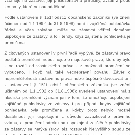
vztahuje na zástavu, její příslušenství a přírůstky, avšak z plodů
jen na ty, které nejsou oddělené.
Podle ustanovení § 151f odst.1 občanského zákoníku (ve znění
účinném od 1.1.1992 do 31.8.1998) není-li zajištěná pohledávka
řádně a včas splněna, může se zástavní věřitel domáhat
uspokojení ze zástavy, a to i tehdy, když zajištěná pohledávka je
promlčena.
Z citovaných ustanovení v první řadě vyplývá, že zástavní právo
podléhá promlčení, neboť nejde o majetkové právo, které by bylo
- na rozdíl od vlastnického práva - z možnosti promlčení se
vyloučeno, i když má také věcněprávní povahu. Závěr o
nepromlčitelnosti zástavního práva nelze úspěšně dovozovat ani
z ustanovení § 151f odst.1 občanského zákoníku (ve znění
účinném od 1.1.1992 do 31.8.1998); uvedené ustanovení má z
hlediska promlčení význam jen v tom, že umožňuje uspokojení
zajištěné pohledávky ze zástavy i pro případ, kdyby zajištěná
pohledávka byla promlčena a kdyby proto nebylo možné
dosáhnout její uspokojení z důvodu závazkového právního
vztahu, a promlčení nároku na uspokojení zajištěné pohledávky
ze zástavy se netýká (srov. též rozsudek Nejvyššího soudu ze