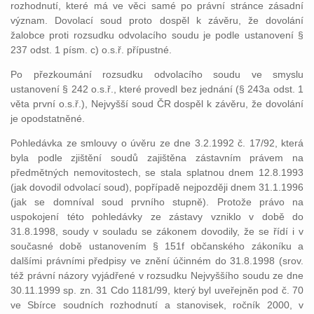
rozhodnutí, které má ve věci samé po právní stránce zásadní
význam. Dovolací soud proto dospěl k závěru, že dovolání
žalobce proti rozsudku odvolacího soudu je podle ustanovení §
237 odst. 1 písm. c) o.s.ř. přípustné.
Po přezkoumání rozsudku odvolacího soudu ve smyslu
ustanovení § 242 o.s.ř., které provedl bez jednání (§ 243a odst. 1
věta první o.s.ř.), Nejvyšší soud ČR dospěl k závěru, že dovolání
je opodstatněné.
Pohledávka ze smlouvy o úvěru ze dne 3.2.1992 č. 17/92, která
byla podle zjištění soudů zajištěna zástavním právem na
předmětných nemovitostech, se stala splatnou dnem 12.8.1993
(jak dovodil odvolací soud), popřípadě nejpozději dnem 31.1.1996
(jak se domníval soud prvního stupně). Protože právo na
uspokojení této pohledávky ze zástavy vzniklo v době do
31.8.1998, soudy v souladu se zákonem dovodily, že se řídí i v
současné době ustanovením § 151f občanského zákoníku a
dalšími právními předpisy ve znění účinném do 31.8.1998 (srov.
též právní názory vyjádřené v rozsudku Nejvyššího soudu ze dne
30.11.1999 sp. zn. 31 Cdo 1181/99, který byl uveřejněn pod č. 70
ve Sbírce soudních rozhodnutí a stanovisek, ročník 2000, v