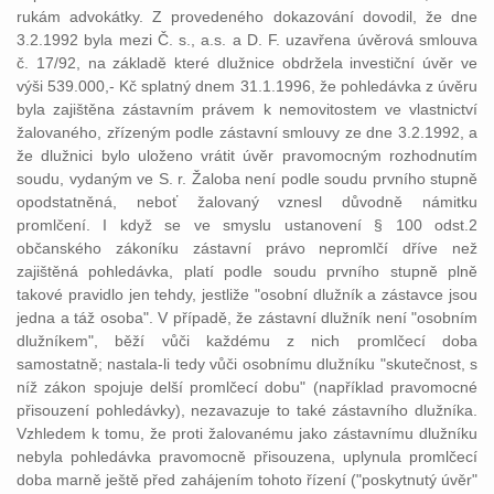
rukám advokátky. Z provedeného dokazování dovodil, že dne
3.2.1992 byla mezi Č. s., a.s. a D. F. uzavřena úvěrová smlouva
č. 17/92, na základě které dlužnice obdržela investiční úvěr ve
výši 539.000,- Kč splatný dnem 31.1.1996, že pohledávka z úvěru
byla zajištěna zástavním právem k nemovitostem ve vlastnictví
žalovaného, zřízeným podle zástavní smlouvy ze dne 3.2.1992, a
že dlužnici bylo uloženo vrátit úvěr pravomocným rozhodnutím
soudu, vydaným ve S. r. Žaloba není podle soudu prvního stupně
opodstatněná, neboť žalovaný vznesl důvodně námitku
promlčení. I když se ve smyslu ustanovení § 100 odst.2
občanského zákoníku zástavní právo nepromlčí dříve než
zajištěná pohledávka, platí podle soudu prvního stupně plně
takové pravidlo jen tehdy, jestliže "osobní dlužník a zástavce jsou
jedna a táž osoba". V případě, že zástavní dlužník není "osobním
dlužníkem", běží vůči každému z nich promlčecí doba
samostatně; nastala-li tedy vůči osobnímu dlužníku "skutečnost, s
níž zákon spojuje delší promlčecí dobu" (například pravomocné
přisouzení pohledávky), nezavazuje to také zástavního dlužníka.
Vzhledem k tomu, že proti žalovanému jako zástavnímu dlužníku
nebyla pohledávka pravomocně přisouzena, uplynula promlčecí
doba marně ještě před zahájením tohoto řízení ("poskytnutý úvěr"