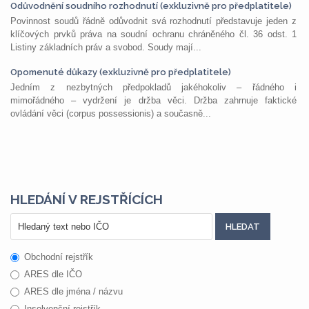
Odůvodnění soudního rozhodnutí (exkluzivně pro předplatitele)
Povinnost soudů řádně odůvodnit svá rozhodnutí představuje jeden z
klíčových prvků práva na soudní ochranu chráněného čl. 36 odst. 1
Listiny základních práv a svobod. Soudy mají...
Opomenuté důkazy (exkluzivně pro předplatitele)
Jedním z nezbytných předpokladů jakéhokoliv – řádného i
mimořádného – vydržení je držba věci. Držba zahrnuje faktické
ovládání věci (corpus possessionis) a současně...
HLEDÁNÍ V REJSTŘÍCÍCH
Obchodní rejstřík
ARES dle IČO
ARES dle jména / názvu
Insolvenční rejstřík