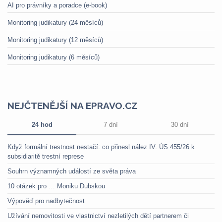
AI pro právníky a poradce (e-book)
Monitoring judikatury (24 měsíců)
Monitoring judikatury (12 měsíců)
Monitoring judikatury (6 měsíců)
NEJČTENĚJŠÍ NA EPRAVO.CZ
24 hod
7 dní
30 dní
Když formální trestnost nestačí: co přinesl nález IV. ÚS 455/26 k
subsidiaritě trestní represe
Souhrn významných událostí ze světa práva
10 otázek pro … Moniku Dubskou
Výpověď pro nadbytečnost
Užívání nemovitosti ve vlastnictví nezletilých dětí partnerem či