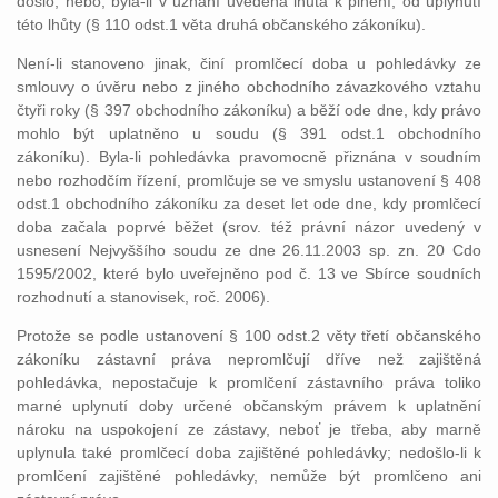
došlo, nebo, byla-li v uznání uvedena lhůta k plnění, od uplynutí
této lhůty (§ 110 odst.1 věta druhá občanského zákoníku).
Není-li stanoveno jinak, činí promlčecí doba u pohledávky ze
smlouvy o úvěru nebo z jiného obchodního závazkového vztahu
čtyři roky (§ 397 obchodního zákoníku) a běží ode dne, kdy právo
mohlo být uplatněno u soudu (§ 391 odst.1 obchodního
zákoníku). Byla-li pohledávka pravomocně přiznána v soudním
nebo rozhodčím řízení, promlčuje se ve smyslu ustanovení § 408
odst.1 obchodního zákoníku za deset let ode dne, kdy promlčecí
doba začala poprvé běžet (srov. též právní názor uvedený v
usnesení Nejvyššího soudu ze dne 26.11.2003 sp. zn. 20 Cdo
1595/2002, které bylo uveřejněno pod č. 13 ve Sbírce soudních
rozhodnutí a stanovisek, roč. 2006).
Protože se podle ustanovení § 100 odst.2 věty třetí občanského
zákoníku zástavní práva nepromlčují dříve než zajištěná
pohledávka, nepostačuje k promlčení zástavního práva toliko
marné uplynutí doby určené občanským právem k uplatnění
nároku na uspokojení ze zástavy, neboť je třeba, aby marně
uplynula také promlčecí doba zajištěné pohledávky; nedošlo-li k
promlčení zajištěné pohledávky, nemůže být promlčeno ani