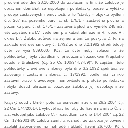
prodlení ode dne 28.10.2000 do zaplacení s tím, že žalobce je
oprávněn domáhat se uspokojení pohledávky pouze z výtěžku
prodeje zastavených nemovitostí, a to "stavby - objektu bydlení
č.p. 267 na pozemku parc. č. st. 175/1 - zastavěná plocha a
pozemku parc. č. st. 175/1 - zastavěná plocha o výměře 245 m2,
vše zapsáno na LV vedeném pro katastrální území R., obec R.,
okres B.". Žalobu zdůvodnila zejména tím, že poskytla D. F., na
základě úvěrové smlouvy č. 17/92 ze dne 3.2.1992 střednědobý
úvěr ve výši 539.000,- Kčs, že úvěr nebyl splácen a že
pohledávka jí byla vůči dlužnici přisouzena "rozsudkem Krajského
soudu v Bratislavě (č.j. 25 Co 100/94-57-59)". K zajištění této
pohledávky z úvěrové smlouvy byla dne 3.2.1992 sjednána se
žalovaným zástavní smlouva č. 17/1992, podle níž vzniklo
zástavní právo k uvedeným nemovitostem; protože pohledávka
nebyla dosud uhrazena, požaduje žalobou její uspokojení ze
zástavy.
Krajský soud v Brně - poté, co usnesením ze dne 26.2.2004 č.j.
22 Cm 174/2001-61 vyhověl návrhu, aby do řízení na místo Č. s.,
a.s. vstoupil jako žalobce C. - rozsudkem ze dne 14.4.2004 č.j. 22
Cm 174/2001-90 žalobu zamítl a rozhodl, že žalobce je povinen
zaplatit žalovanému na náhradě nákladů řízení 26.700,- Kč k