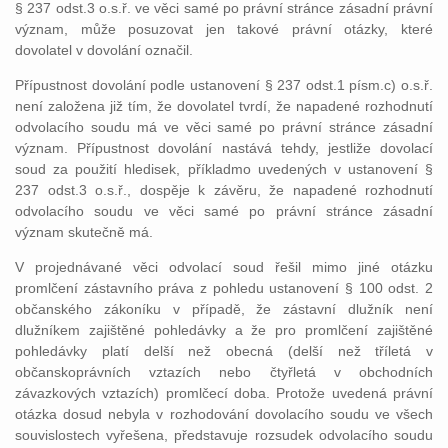
§ 237 odst.3 o.s.ř. ve věci samé po právní stránce zásadní právní
význam, může posuzovat jen takové právní otázky, které
dovolatel v dovolání označil.
Přípustnost dovolání podle ustanovení § 237 odst.1 písm.c) o.s.ř.
není založena již tím, že dovolatel tvrdí, že napadené rozhodnutí
odvolacího soudu má ve věci samé po právní stránce zásadní
význam. Přípustnost dovolání nastává tehdy, jestliže dovolací
soud za použití hledisek, příkladmo uvedených v ustanovení §
237 odst.3 o.s.ř., dospěje k závěru, že napadené rozhodnutí
odvolacího soudu ve věci samé po právní stránce zásadní
význam skutečně má.
V projednávané věci odvolací soud řešil mimo jiné otázku
promlčení zástavního práva z pohledu ustanovení § 100 odst. 2
občanského zákoníku v případě, že zástavní dlužník není
dlužníkem zajištěné pohledávky a že pro promlčení zajištěné
pohledávky platí delší než obecná (delší než tříletá v
občanskoprávních vztazích nebo čtyřletá v obchodních
závazkových vztazích) promlčecí doba. Protože uvedená právní
otázka dosud nebyla v rozhodování dovolacího soudu ve všech
souvislostech vyřešena, představuje rozsudek odvolacího soudu