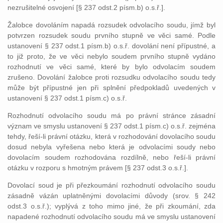
nezrušitelné osvojení [§ 237 odst.2 písm.b) o.s.ř.].
Žalobce dovoláním napadá rozsudek odvolacího soudu, jímž byl
potvrzen rozsudek soudu prvního stupně ve věci samé. Podle
ustanovení § 237 odst.1 písm.b) o.s.ř. dovolání není přípustné, a
to již proto, že ve věci nebylo soudem prvního stupně vydáno
rozhodnutí ve věci samé, které by bylo odvolacím soudem
zrušeno. Dovolání žalobce proti rozsudku odvolacího soudu tedy
může být přípustné jen při splnění předpokladů uvedených v
ustanovení § 237 odst.1 písm.c) o.s.ř.
Rozhodnutí odvolacího soudu má po právní stránce zásadní
význam ve smyslu ustanovení § 237 odst.1 písm.c) o.s.ř. zejména
tehdy, řeší-li právní otázku, která v rozhodování dovolacího soudu
dosud nebyla vyřešena nebo která je odvolacími soudy nebo
dovolacím soudem rozhodována rozdílně, nebo řeší-li právní
otázku v rozporu s hmotným právem [§ 237 odst.3 o.s.ř.].
Dovolací soud je při přezkoumání rozhodnutí odvolacího soudu
zásadně vázán uplatněnými dovolacími důvody (srov. § 242
odst.3 o.s.ř.); vyplývá z toho mimo jiné, že při zkoumání, zda
napadené rozhodnutí odvolacího soudu má ve smyslu ustanovení