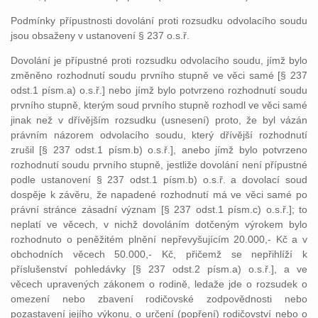
Podmínky přípustnosti dovolání proti rozsudku odvolacího soudu
jsou obsaženy v ustanovení § 237 o.s.ř.
Dovolání je přípustné proti rozsudku odvolacího soudu, jímž bylo
změněno rozhodnutí soudu prvního stupně ve věci samé [§ 237
odst.1 písm.a) o.s.ř.] nebo jímž bylo potvrzeno rozhodnutí soudu
prvního stupně, kterým soud prvního stupně rozhodl ve věci samé
jinak než v dřívějším rozsudku (usnesení) proto, že byl vázán
právním názorem odvolacího soudu, který dřívější rozhodnutí
zrušil [§ 237 odst.1 písm.b) o.s.ř.], anebo jímž bylo potvrzeno
rozhodnutí soudu prvního stupně, jestliže dovolání není přípustné
podle ustanovení § 237 odst.1 písm.b) o.s.ř. a dovolací soud
dospěje k závěru, že napadené rozhodnutí má ve věci samé po
právní stránce zásadní význam [§ 237 odst.1 písm.c) o.s.ř.]; to
neplatí ve věcech, v nichž dovoláním dotčeným výrokem bylo
rozhodnuto o peněžitém plnění nepřevyšujícím 20.000,- Kč a v
obchodních věcech 50.000,- Kč, přičemž se nepřihlíží k
příslušenství pohledávky [§ 237 odst.2 písm.a) o.s.ř.], a ve
věcech upravených zákonem o rodině, ledaže jde o rozsudek o
omezení nebo zbavení rodičovské zodpovědnosti nebo
pozastavení jejího výkonu, o určení (popření) rodičovství nebo o