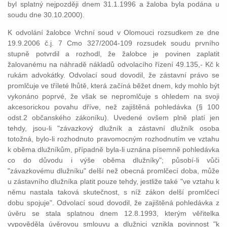
byl splatný nejpozději dnem 31.1.1996 a žaloba byla podána u
soudu dne 30.10.2000).
K odvolání žalobce Vrchní soud v Olomouci rozsudkem ze dne
19.9.2006 č.j. 7 Cmo 327/2004-109 rozsudek soudu prvního
stupně potvrdil a rozhodl, že žalobce je povinen zaplatit
žalovanému na náhradě nákladů odvolacího řízení 49.135,- Kč k
rukám advokátky. Odvolací soud dovodil, že zástavní právo se
promlčuje ve tříleté lhůtě, která začíná běžet dnem, kdy mohlo být
vykonáno poprvé, že však se nepromlčuje s ohledem na svoji
akcesorickou povahu dříve, než zajištěná pohledávka (§ 100
odst.2 občanského zákoníku). Uvedené ovšem plně platí jen
tehdy, jsou-li "závazkový dlužník a zástavní dlužník osoba
totožná, bylo-li rozhodnuto pravomocným rozhodnutím ve vztahu
k oběma dlužníkům, případně byla-li uznána písemně pohledávka
co do důvodu i výše oběma dlužníky"; působí-li vůči
"závazkovému dlužníku" delší než obecná promlčecí doba, může
u zástavního dlužníka platit pouze tehdy, jestliže také "ve vztahu k
němu nastala taková skutečnost, s níž zákon delší promlčecí
dobu spojuje". Odvolací soud dovodil, že zajištěná pohledávka z
úvěru se stala splatnou dnem 12.8.1993, kterým věřitelka
vypověděla úvěrovou smlouvu a dlužnici vznikla povinnost "k