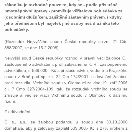
zákoníku je rozhodné pouze to, kdy se - podle příslušné
hmotněprávní úpravy - promlčuje věřitelova pohledávka za
(osobním) dlužníkem, zajištěná zástavním právem, i kdyby
jeho předmětem byl majetek jiné osoby než dlužníka této
pohledávky.
(Rozsudek Nejvyššího soudu České republiky sp.zn. 21 Cdo
888/2007, ze dne 15.2.2008)
Nejvyšší soud České republiky rozhodl v právní věci žalobce C.,
zastoupeného advokátem, proti žalovanému K. R., zastoupenému
advokátkou, o 539.000,- Kč s příslušenstvím, vedené u Krajského
soudu v Brně pod sp. zn. 22 Cm 174/2001, o dovolání žalobce
proti rozsudku Vrchního soudu v Olomouci ze dne 19. září 2006
č.j. 7 Cmo 327/2004-109, tak, že rozsudek vrchního soudu se
zrušuje a věc se vrací Vrchnímu soudu v Olomouci k dalšímu
řízení.
Z odůvodnění :
Č. s., a.s., se žalobou podanou u soudu dne 30.10.2000
domáhala, aby jí žalovaný zaplatil 539.000,- Kč s 27% úrokem z