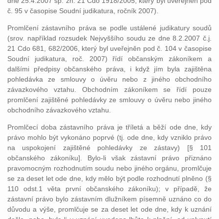
dne 25.4.2007 sp. zn. 21 Cdo 1918/2005, který byl uveřejněn pod
č. 95 v časopise Soudní judikatura, ročník 2007).
Promlčení zástavního práva se podle ustálené judikatury soudů
(srov. například rozsudek Nejvyššího soudu ze dne 8.2.2007 č.j.
21 Cdo 681, 682/2006, který byl uveřejněn pod č. 104 v časopise
Soudní judikatura, roč. 2007) řídí občanským zákoníkem a
dalšími předpisy občanského práva, i když jím byla zajištěna
pohledávka ze smlouvy o úvěru nebo z jiného obchodního
závazkového vztahu. Obchodním zákoníkem se řídí pouze
promlčení zajištěné pohledávky ze smlouvy o úvěru nebo jiného
obchodního závazkového vztahu.
Promlčecí doba zástavního práva je tříletá a běží ode dne, kdy
právo mohlo být vykonáno poprvé (tj. ode dne, kdy vzniklo právo
na uspokojení zajištěné pohledávky ze zástavy) [§ 101
občanského zákoníku]. Bylo-li však zástavní právo přiznáno
pravomocným rozhodnutím soudu nebo jiného orgánu, promlčuje
se za deset let ode dne, kdy mělo být podle rozhodnutí plněno (§
110 odst.1 věta první občanského zákoníku); v případě, že
zástavní právo bylo zástavním dlužníkem písemně uznáno co do
důvodu a výše, promlčuje se za deset let ode dne, kdy k uznání