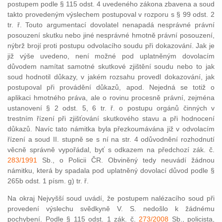
postupem podle § 115 odst. 4 uvedeného zákona zbavena a soud
takto provedeným výslechem postupoval v rozporu s § 99 odst. 2
tr. ř. Touto argumentací dovolatel nenapadá nesprávné právní
posouzení skutku nebo jiné nesprávné hmotně právní posouzení,
nýbrž brojí proti postupu odvolacího soudu při dokazování. Jak je
již výše uvedeno, není možné pod uplatněným dovolacím
důvodem namítat samotné skutkové zjištění soudu nebo to jak
soud hodnotil důkazy, v jakém rozsahu provedl dokazování, jak
postupoval při provádění důkazů, apod. Nejedná se totiž o
aplikaci hmotného práva, ale o rovinu procesně právní, zejména
ustanovení § 2 odst. 5, 6 tr. ř. o postupu orgánů činných v
trestním řízení při zjišťování skutkového stavu a při hodnocení
důkazů. Navíc tato námitka byla přezkoumávána již v odvolacím
řízení a soud II. stupně se s ní na str. 4 odůvodnění rozhodnutí
věcně správně vypořádal, byť s odkazem na předchozí zák. č.
283/1991
Sb., o Policii ČR. Obviněný tedy neuvádí žádnou
námitku, která by spadala pod uplatněný dovolací důvod podle §
265b odst. 1 písm. g) tr. ř.
Na okraj Nejvyšší soud uvádí, že postupem nalézacího soud při
provedení výslechu svědkyně V. S. nedošlo k žádnému
pochybení. Podle § 115 odst. 1 zák. č.
273/2008
Sb., policista,