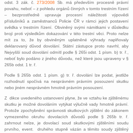
odst. 3 zák. č.
273/2008
Sb. má především procesně právní
povahu, neboť – z pohledu orgánů činných v tomto trestním řízení
– bezprostředně upravuje procesní náležitosti výpovědi
příslušníků a zaměstnanců Policie ČR v rámci jejich postavení
svědka v trestním řízení. Obviněný svými námitkami v důsledku
brojí proti výsledkům dokazování v této trestní věci. Proto nelze
mít za to, že by obviněným uplatněné výhrady naplňovaly
deklarovaný důvod dovolání. Státní zástupce proto navrhl, aby
Nejvyšší soud dovolání odmítl podle § 265i odst. 1 písm. b) tr. ř.,
neboť bylo podáno z jiného důvodu, než které jsou upraveny v §
265b odst. 1 tr. ř.
Podle § 265b odst. 1 písm. g) tr. ř. dovolání lze podat, jestliže
rozhodnutí spočívá na nesprávném právním posouzení skutku
nebo jiném nesprávném hmotně právním posouzení.
Z dikce uvedeného ustanovení plyne, že ve vztahu ke zjištěnému
skutku je možné dovoláním vytýkat výlučně vady hmotně právní.
Protože zpochybnění správnosti skutkových zjištění do zákonem
vymezeného okruhu dovolacích důvodů podle § 265b tr. ř.
zahrnout nelze, je dovolací soud skutkovými zjištěními soudu
prvního, event. druhého stupně vázán a těmito soudy zjištěný