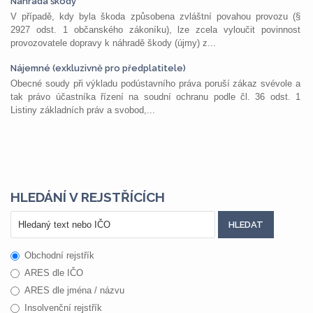
Náhrada škody
V případě, kdy byla škoda způsobena zvláštní povahou provozu (§
2927 odst. 1 občanského zákoníku), lze zcela vyloučit povinnost
provozovatele dopravy k náhradě škody (újmy) z...
Nájemné (exkluzivně pro předplatitele)
Obecné soudy při výkladu podústavního práva poruší zákaz svévole a
tak právo účastníka řízení na soudní ochranu podle čl. 36 odst. 1
Listiny základních práv a svobod,...
HLEDÁNÍ V REJSTŘÍCÍCH
Obchodní rejstřík
ARES dle IČO
ARES dle jména / názvu
Insolvenční rejstřík