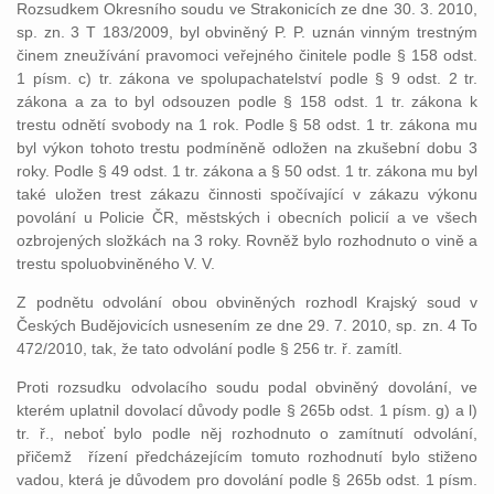
Rozsudkem Okresního soudu ve Strakonicích ze dne 30. 3. 2010,
sp. zn. 3 T 183/2009, byl obviněný P. P. uznán vinným trestným
činem zneužívání pravomoci veřejného činitele podle § 158 odst.
1 písm. c) tr. zákona ve spolupachatelství podle § 9 odst. 2 tr.
zákona a za to byl odsouzen podle § 158 odst. 1 tr. zákona k
trestu odnětí svobody na 1 rok. Podle § 58 odst. 1 tr. zákona mu
byl výkon tohoto trestu podmíněně odložen na zkušební dobu 3
roky. Podle § 49 odst. 1 tr. zákona a § 50 odst. 1 tr. zákona mu byl
také uložen trest zákazu činnosti spočívající v zákazu výkonu
povolání u Policie ČR, městských i obecních policií a ve všech
ozbrojených složkách na 3 roky. Rovněž bylo rozhodnuto o vině a
trestu spoluobviněného V. V.
Z podnětu odvolání obou obviněných rozhodl Krajský soud v
Českých Budějovicích usnesením ze dne 29. 7. 2010, sp. zn. 4 To
472/2010, tak, že tato odvolání podle § 256 tr. ř. zamítl.
Proti rozsudku odvolacího soudu podal obviněný dovolání, ve
kterém uplatnil dovolací důvody podle § 265b odst. 1 písm. g) a l)
tr. ř., neboť bylo podle něj rozhodnuto o zamítnutí odvolání,
přičemž řízení předcházejícím tomuto rozhodnutí bylo stiženo
vadou, která je důvodem pro dovolání podle § 265b odst. 1 písm.