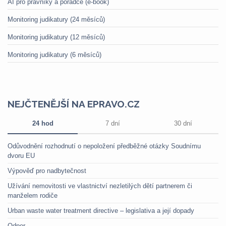
AI pro právníky a poradce (e-book)
Monitoring judikatury (24 měsíců)
Monitoring judikatury (12 měsíců)
Monitoring judikatury (6 měsíců)
NEJČTENĚJŠÍ NA EPRAVO.CZ
24 hod
7 dní
30 dní
Odůvodnění rozhodnutí o nepoložení předběžné otázky Soudnímu
dvoru EU
Výpověď pro nadbytečnost
Užívání nemovitosti ve vlastnictví nezletilých dětí partnerem či
manželem rodiče
Urban waste water treatment directive – legislativa a její dopady
Odpor