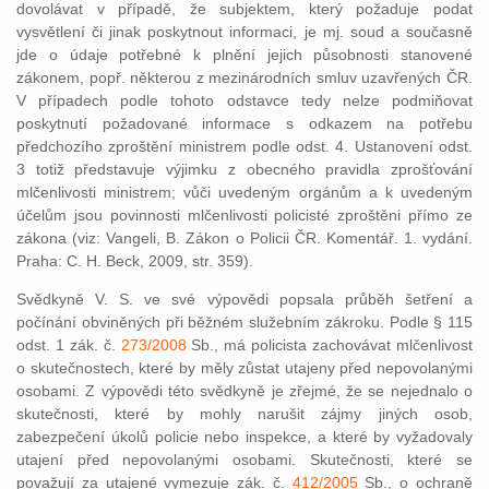
dovolávat v případě, že subjektem, který požaduje podat
vysvětlení či jinak poskytnout informaci, je mj. soud a současně
jde o údaje potřebné k plnění jejich působnosti stanovené
zákonem, popř. některou z mezinárodních smluv uzavřených ČR.
V případech podle tohoto odstavce tedy nelze podmiňovat
poskytnutí požadované informace s odkazem na potřebu
předchozího zproštění ministrem podle odst. 4. Ustanovení odst.
3 totiž představuje výjimku z obecného pravidla zprošťování
mlčenlivosti ministrem; vůči uvedeným orgánům a k uvedeným
účelům jsou povinnosti mlčenlivosti policisté zproštěni přímo ze
zákona (viz: Vangeli, B. Zákon o Policii ČR. Komentář. 1. vydání.
Praha: C. H. Beck, 2009, str. 359).
Svědkyně V. S. ve své výpovědi popsala průběh šetření a
počínání obviněných při běžném služebním zákroku. Podle § 115
odst. 1 zák. č.
273/2008
Sb., má policista zachovávat mlčenlivost
o skutečnostech, které by měly zůstat utajeny před nepovolanými
osobami. Z výpovědi této svědkyně je zřejmé, že se nejednalo o
skutečnosti, které by mohly narušit zájmy jiných osob,
zabezpečení úkolů policie nebo inspekce, a které by vyžadovaly
utajení před nepovolanými osobami. Skutečnosti, které se
považují za utajené vymezuje zák. č.
412/2005
Sb., o ochraně