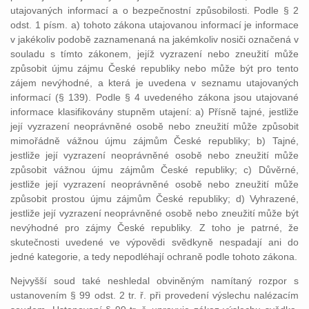
utajovaných informací a o bezpečnostní způsobilosti. Podle § 2
odst. 1 písm. a) tohoto zákona utajovanou informací je informace
v jakékoliv podobě zaznamenaná na jakémkoliv nosiči označená v
souladu s tímto zákonem, jejíž vyzrazení nebo zneužití může
způsobit újmu zájmu České republiky nebo může být pro tento
zájem nevýhodné, a která je uvedena v seznamu utajovaných
informací (§ 139). Podle § 4 uvedeného zákona jsou utajované
informace klasifikovány stupněm utajení: a) Přísně tajné, jestliže
její vyzrazení neoprávněné osobě nebo zneužití může způsobit
mimořádně vážnou újmu zájmům České republiky; b) Tajné,
jestliže její vyzrazení neoprávněné osobě nebo zneužití může
způsobit vážnou újmu zájmům České republiky; c) Důvěrné,
jestliže její vyzrazení neoprávněné osobě nebo zneužití může
způsobit prostou újmu zájmům České republiky; d) Vyhrazené,
jestliže její vyzrazení neoprávněné osobě nebo zneužití může být
nevýhodné pro zájmy České republiky. Z toho je patrné, že
skutečnosti uvedené ve výpovědi svědkyně nespadají ani do
jedné kategorie, a tedy nepodléhají ochraně podle tohoto zákona.
Nejvyšší soud také neshledal obviněným namítaný rozpor s
ustanovením § 99 odst. 2 tr. ř. při provedení výslechu nalézacím