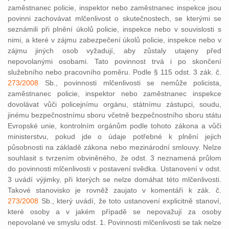
zaměstnanec policie, inspektor nebo zaměstnanec inspekce jsou
povinni zachovávat mlčenlivost o skutečnostech, se kterými se
seznámili při plnění úkolů policie, inspekce nebo v souvislosti s
nimi, a které v zájmu zabezpečení úkolů policie, inspekce nebo v
zájmu jiných osob vyžadují, aby zůstaly utajeny před
nepovolanými osobami. Tato povinnost trvá i po skončení
služebního nebo pracovního poměru. Podle § 115 odst. 3 zák. č.
273/2008
Sb., povinnosti mlčenlivosti se nemůže policista,
zaměstnanec policie, inspektor nebo zaměstnanec inspekce
dovolávat vůči policejnímu orgánu, státnímu zástupci, soudu,
jinému bezpečnostnímu sboru včetně bezpečnostního sboru státu
Evropské unie, kontrolním orgánům podle tohoto zákona a vůči
ministerstvu, pokud jde o údaje potřebné k plnění jejich
působnosti na základě zákona nebo mezinárodní smlouvy. Nelze
souhlasit s tvrzením obviněného, že odst. 3 neznamená průlom
do povinnosti mlčenlivosti v postavení svědka. Ustanovení v odst.
3 uvádí výjimky, při kterých se nelze domáhat této mlčenlivosti.
Takové stanovisko je rovněž zaujato v komentáři k zák. č.
273/2008
Sb., který uvádí, že toto ustanovení explicitně stanoví,
které osoby a v jakém případě se nepovažují za osoby
nepovolané ve smyslu odst. 1. Povinnosti mlčenlivosti se tak nelze