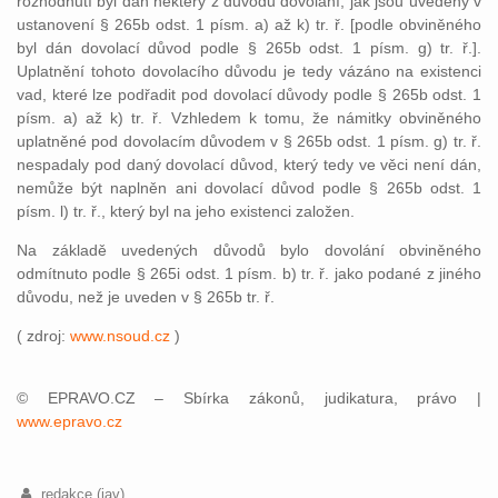
rozhodnutí byl dán některý z důvodů dovolání, jak jsou uvedeny v
ustanovení § 265b odst. 1 písm. a) až k) tr. ř. [podle obviněného
byl dán dovolací důvod podle § 265b odst. 1 písm. g) tr. ř.].
Uplatnění tohoto dovolacího důvodu je tedy vázáno na existenci
vad, které lze podřadit pod dovolací důvody podle § 265b odst. 1
písm. a) až k) tr. ř. Vzhledem k tomu, že námitky obviněného
uplatněné pod dovolacím důvodem v § 265b odst. 1 písm. g) tr. ř.
nespadaly pod daný dovolací důvod, který tedy ve věci není dán,
nemůže být naplněn ani dovolací důvod podle § 265b odst. 1
písm. l) tr. ř., který byl na jeho existenci založen.
Na základě uvedených důvodů bylo dovolání obviněného
odmítnuto podle § 265i odst. 1 písm. b) tr. ř. jako podané z jiného
důvodu, než je uveden v § 265b tr. ř.
( zdroj:
www.nsoud.cz
)
© EPRAVO.CZ – Sbírka zákonů, judikatura, právo |
www.epravo.cz
redakce (jav)