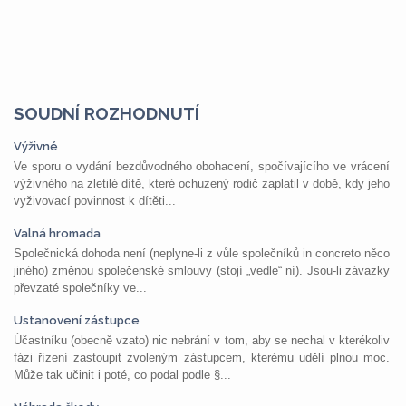
SOUDNÍ ROZHODNUTÍ
Výživné
Ve sporu o vydání bezdůvodného obohacení, spočívajícího ve vrácení
výživného na zletilé dítě, které ochuzený rodič zaplatil v době, kdy jeho
vyživovací povinnost k dítěti...
Valná hromada
Společnická dohoda není (neplyne-li z vůle společníků in concreto něco
jiného) změnou společenské smlouvy (stojí „vedle“ ní). Jsou-li závazky
převzaté společníky ve...
Ustanovení zástupce
Účastníku (obecně vzato) nic nebrání v tom, aby se nechal v kterékoliv
fázi řízení zastoupit zvoleným zástupcem, kterému udělí plnou moc.
Může tak učinit i poté, co podal podle §...