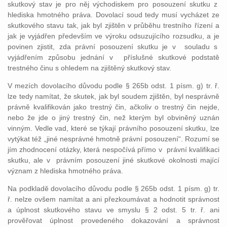
skutkový stav je pro něj východiskem pro posouzení skutku z
hlediska hmotného práva. Dovolací soud tedy musí vycházet ze
skutkového stavu tak, jak byl zjištěn v průběhu trestního řízení a
jak je vyjádřen především ve výroku odsuzujícího rozsudku, a je
povinen zjistit, zda právní posouzení skutku je v souladu s
vyjádřením způsobu jednání v příslušné skutkové podstatě
trestného činu s ohledem na zjištěný skutkový stav.
V mezích dovolacího důvodu podle § 265b odst. 1 písm. g) tr. ř.
lze tedy namítat, že skutek, jak byl soudem zjištěn, byl nesprávně
právně kvalifikován jako trestný čin, ačkoliv o trestný čin nejde,
nebo že jde o jiný trestný čin, než kterým byl obviněný uznán
vinným. Vedle vad, které se týkají právního posouzení skutku, lze
vytýkat též „jiné nesprávné hmotně právní posouzení“. Rozumí se
jím zhodnocení otázky, která nespočívá přímo v právní kvalifikaci
skutku, ale v právním posouzení jiné skutkové okolnosti mající
význam z hlediska hmotného práva.
Na podkladě dovolacího důvodu podle § 265b odst. 1 písm. g) tr.
ř. nelze ovšem namítat a ani přezkoumávat a hodnotit správnost
a úplnost skutkového stavu ve smyslu § 2 odst. 5 tr. ř. ani
prověřovat úplnost provedeného dokazování a správnost