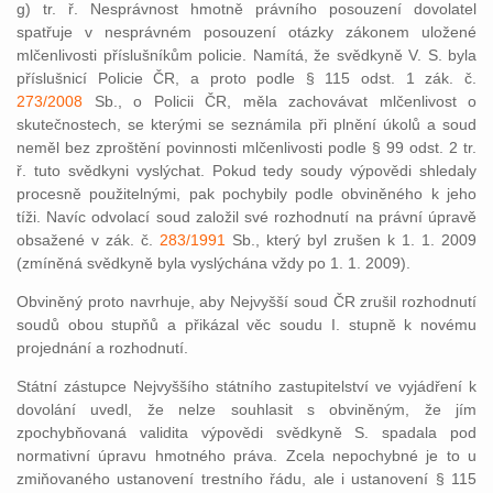
g) tr. ř. Nesprávnost hmotně právního posouzení dovolatel
spatřuje v nesprávném posouzení otázky zákonem uložené
mlčenlivosti příslušníkům policie. Namítá, že svědkyně V. S. byla
příslušnicí Policie ČR, a proto podle § 115 odst. 1 zák. č.
273/2008
Sb., o Policii ČR, měla zachovávat mlčenlivost o
skutečnostech, se kterými se seznámila při plnění úkolů a soud
neměl bez zproštění povinnosti mlčenlivosti podle § 99 odst. 2 tr.
ř. tuto svědkyni vyslýchat. Pokud tedy soudy výpovědi shledaly
procesně použitelnými, pak pochybily podle obviněného k jeho
tíži. Navíc odvolací soud založil své rozhodnutí na právní úpravě
obsažené v zák. č.
283/1991
Sb., který byl zrušen k 1. 1. 2009
(zmíněná svědkyně byla vyslýchána vždy po 1. 1. 2009).
Obviněný proto navrhuje, aby Nejvyšší soud ČR zrušil rozhodnutí
soudů obou stupňů a přikázal věc soudu I. stupně k novému
projednání a rozhodnutí.
Státní zástupce Nejvyššího státního zastupitelství ve vyjádření k
dovolání uvedl, že nelze souhlasit s obviněným, že jím
zpochybňovaná validita výpovědi svědkyně S. spadala pod
normativní úpravu hmotného práva. Zcela nepochybné je to u
zmiňovaného ustanovení trestního řádu, ale i ustanovení § 115