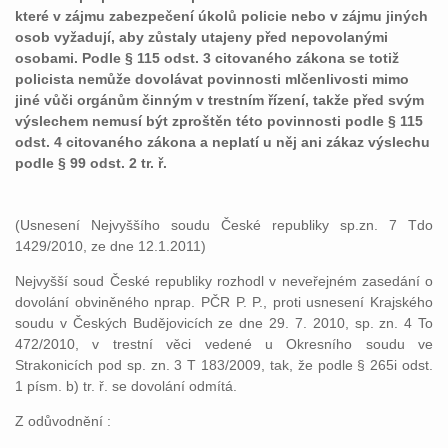
které v zájmu zabezpečení úkolů policie nebo v zájmu jiných
osob vyžadují, aby zůstaly utajeny před nepovolanými
osobami. Podle § 115 odst. 3 citovaného zákona se totiž
policista nemůže dovolávat povinnosti mlčenlivosti mimo
jiné vůči orgánům činným v trestním řízení, takže před svým
výslechem nemusí být zproštěn této povinnosti podle § 115
odst. 4 citovaného zákona a neplatí u něj ani zákaz výslechu
podle § 99 odst. 2 tr. ř.
(Usnesení Nejvyššího soudu České republiky sp.zn. 7 Tdo
1429/2010, ze dne 12.1.2011)
Nejvyšší soud České republiky rozhodl v neveřejném zasedání o
dovolání obviněného nprap. PČR P. P., proti usnesení Krajského
soudu v Českých Budějovicích ze dne 29. 7. 2010, sp. zn. 4 To
472/2010, v trestní věci vedené u Okresního soudu ve
Strakonicích pod sp. zn. 3 T 183/2009, tak, že podle § 265i odst.
1 písm. b) tr. ř. se dovolání odmítá.
Z odůvodnění :