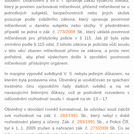
soudem. Ustanovení § 99 tr. ř. upravuje zákaz výslechu svědka,
který je povinen zachovávat mlčenlivost, přičemž mlčenlivost se u
jednotlivých subjektů, bezpečnostních nebo jiných složek
posuzuje podle zvláštního zákona, který upravuje povinnost
mlčenlivosti u daného subjektu nebo složky. V předmětném
případě se jedná o zák. č.
273/2008
Sb., který ukládá povinnost
mlčenlivosti pro příslušníky policie v § 115. Jak již bylo výše
zmíněno podle § 115 odst. 3 tohoto zákona je policista vůči soudu
v této věci zbaven mlčenlivosti přímo ze zákona, a proto není
potřebné, aby před výslechem došlo k zproštění povinnosti
mlčenlivosti příslušným orgánem.
In margine výpověď svědkyně V. S. nebyla jediným důkazem, na
kterém byla postavena vina. Obviněný je usvědčován ze spáchání
trestného činu výpověďmi řady dalších svědků a na ně
navazujícími listinnými důkazy, což je podrobně rozvedeno v
odůvodnění rozhodnutí soudu I. stupně na str. 13 – 17.
Obviněný v dovolání rovněž konstatoval, že odvolací soud založil
své rozhodnutí na zák. č.
283/1991
Sb., který nebyl v době
rozhodování platný a účinný. Zák. č.
283/1991
Sb., o Policii ČR,
byl k 1. 1. 2009 zrušen a nahrazen zák. č.
273/2008
Sb. Co se