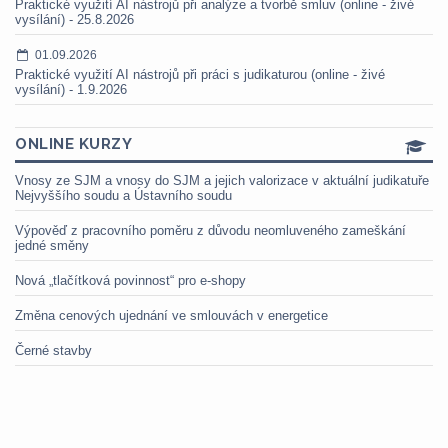
Praktické využití AI nástrojů při analýze a tvorbě smluv (online - živé
vysílání) - 25.8.2026
01.09.2026
Praktické využití AI nástrojů při práci s judikaturou (online - živé
vysílání) - 1.9.2026
ONLINE KURZY
Vnosy ze SJM a vnosy do SJM a jejich valorizace v aktuální judikatuře
Nejvyššího soudu a Ústavního soudu
Výpověď z pracovního poměru z důvodu neomluveného zameškání
jedné směny
Nová „tlačítková povinnost“ pro e-shopy
Změna cenových ujednání ve smlouvách v energetice
Černé stavby