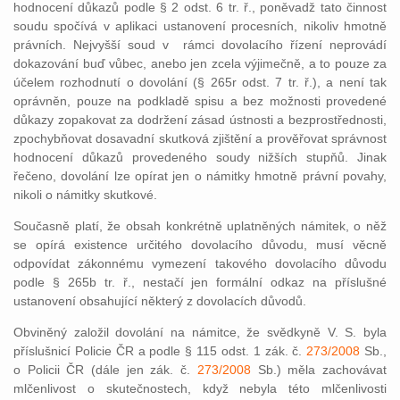
hodnocení důkazů podle § 2 odst. 6 tr. ř., poněvadž tato činnost
soudu spočívá v aplikaci ustanovení procesních, nikoliv hmotně
právních. Nejvyšší soud v rámci dovolacího řízení neprovádí
dokazování buď vůbec, anebo jen zcela výjimečně, a to pouze za
účelem rozhodnutí o dovolání (§ 265r odst. 7 tr. ř.), a není tak
oprávněn, pouze na podkladě spisu a bez možnosti provedené
důkazy zopakovat za dodržení zásad ústnosti a bezprostřednosti,
zpochybňovat dosavadní skutková zjištění a prověřovat správnost
hodnocení důkazů provedeného soudy nižších stupňů. Jinak
řečeno, dovolání lze opírat jen o námitky hmotně právní povahy,
nikoli o námitky skutkové.
Současně platí, že obsah konkrétně uplatněných námitek, o něž
se opírá existence určitého dovolacího důvodu, musí věcně
odpovídat zákonnému vymezení takového dovolacího důvodu
podle § 265b tr. ř., nestačí jen formální odkaz na příslušné
ustanovení obsahující některý z dovolacích důvodů.
Obviněný založil dovolání na námitce, že svědkyně V. S. byla
příslušnicí Policie ČR a podle § 115 odst. 1 zák. č.
273/2008
Sb.,
o Policii ČR (dále jen zák. č.
273/2008
Sb.) měla zachovávat
mlčenlivost o skutečnostech, když nebyla této mlčenlivosti