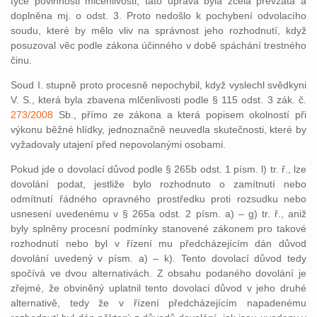
týče povinnosti mlčenlivosti, tato úprava byla zcela převzata a
doplněna mj. o odst. 3. Proto nedošlo k pochybení odvolacího
soudu, které by mělo vliv na správnost jeho rozhodnutí, když
posuzoval věc podle zákona účinného v době spáchání trestného
činu.
Soud I. stupně proto procesně nepochybil, když vyslechl svědkyni
V. S., která byla zbavena mlčenlivosti podle § 115 odst. 3 zák. č.
273/2008
Sb., přímo ze zákona a která popisem okolností při
výkonu běžné hlídky, jednoznačně neuvedla skutečnosti, které by
vyžadovaly utajení před nepovolanými osobami.
Pokud jde o dovolací důvod podle § 265b odst. 1 písm. l) tr. ř., lze
dovolání podat, jestliže bylo rozhodnuto o zamítnutí nebo
odmítnutí řádného opravného prostředku proti rozsudku nebo
usnesení uvedenému v § 265a odst. 2 písm. a) – g) tr. ř., aniž
byly splněny procesní podmínky stanovené zákonem pro takové
rozhodnutí nebo byl v řízení mu předcházejícím dán důvod
dovolání uvedený v písm. a) – k). Tento dovolací důvod tedy
spočívá ve dvou alternativách. Z obsahu podaného dovolání je
zřejmé, že obviněný uplatnil tento dovolací důvod v jeho druhé
alternativě, tedy že v řízení předcházejícím napadenému