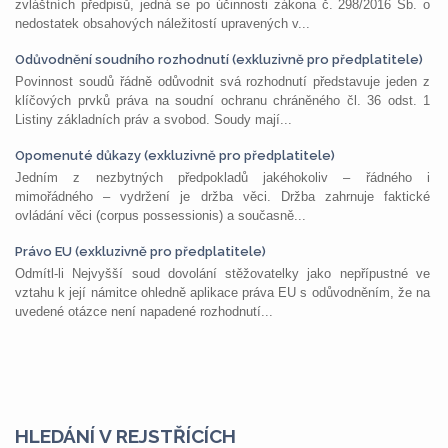
zvláštních předpisů, jedná se po účinnosti zákona č. 298/2016 Sb. o
nedostatek obsahových náležitostí upravených v...
Odůvodnění soudního rozhodnutí (exkluzivně pro předplatitele)
Povinnost soudů řádně odůvodnit svá rozhodnutí představuje jeden z
klíčových prvků práva na soudní ochranu chráněného čl. 36 odst. 1
Listiny základních práv a svobod. Soudy mají...
Opomenuté důkazy (exkluzivně pro předplatitele)
Jedním z nezbytných předpokladů jakéhokoliv – řádného i
mimořádného – vydržení je držba věci. Držba zahrnuje faktické
ovládání věci (corpus possessionis) a současně...
Právo EU (exkluzivně pro předplatitele)
Odmítl-li Nejvyšší soud dovolání stěžovatelky jako nepřípustné ve
vztahu k její námitce ohledně aplikace práva EU s odůvodněním, že na
uvedené otázce není napadené rozhodnutí...
HLEDÁNÍ V REJSTŘÍCÍCH