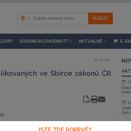
ÁZORY
SOUDNÍ ROZHODNUTÍ
AKTUÁLNĚ
E-S
NO
ID: 97486
AKT
likovaných ve Sbírce zákonů ČR
1
Claud
(onli
1
ChatG
živé 
015
1
JSTE ZDE POPRVÉ?
Gemin