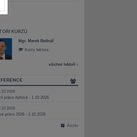
TOŘI KURZŮ
Mgr. Marek Bednář
Mgr. Veronika 
Kurzy lektora
Kurzy lektora
všichni lektoři
FERENCE
1.10.2026
ní právo daňové - 1.10.2026
2.10.2026
é právo 2026 - 2.10.2026
Archiv