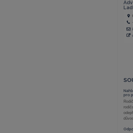
SO
Nahl
pro 
Rodič
rodič
odepř
důvod
Odp