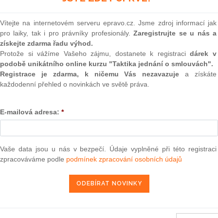
(onli
zoru průkazu státního zaměstnance pověřeného vykonávat
2
Vítejte na internetovém serveru epravo.cz. Jsme zdroj informací jak
ebních vztazích státních zaměstnanců
Prakt
pro laiky, tak i pro právníky profesionály.
Zaregistrujte se u nás a
smluv
získejte zdarma řadu výhod.
Protože si vážíme Vašeho zájmu, dostanete k registraci
dárek v
0
podobě unikátního online kurzu "Taktika jednání o smlouvách".
terou se mění vyhláška č.
380/2003
Sb., o veterinárních
Prakt
judik
Registrace je zdarma, k ničemu Vás nezavazuje
a získáte
matem, vaječnými buňkami a embryi a o veterinárních
každodenní přehled o novinkách ve světě práva.
í, ve znění pozdějších předpisů
ONL
E-mailová adresa:
*
ra, právo | www.epravo.cz
Vnos
valor
soud
Výpo
Vaše data jsou u nás v bezpečí. Údaje vyplněné při této registraci
neom
zpracováváme podle
podmínek zpracování osobních údajů
7. 4. 2015
Nová 
Změn
energ
konů ČR částka 21/2019
Čern