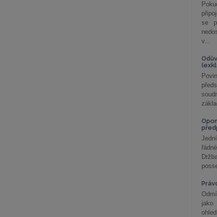
Poku
připo
se p
nedo
v...
Odův
(exk
Povin
před
soudn
zákla
Opom
před
Jední
řádné
Držba
posse
Práv
Odmít
jako
ohle