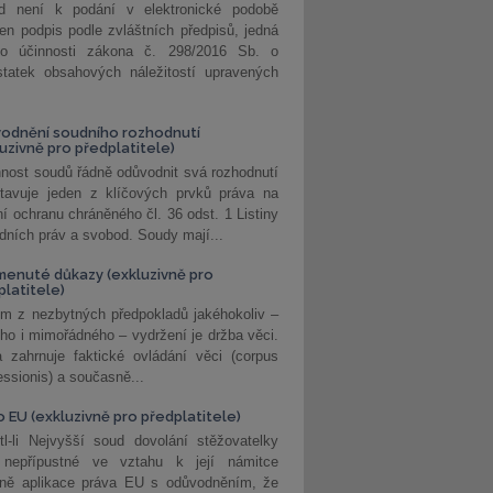
d není k podání v elektronické podobě
jen podpis podle zvláštních předpisů, jedná
o účinnosti zákona č. 298/2016 Sb. o
statek obsahových náležitostí upravených
odnění soudního rozhodnutí
luzivně pro předplatitele)
nost soudů řádně odůvodnit svá rozhodnutí
stavuje jeden z klíčových prvků práva na
í ochranu chráněného čl. 36 odst. 1 Listiny
dních práv a svobod. Soudy mají...
enuté důkazy (exkluzivně pro
platitele)
m z nezbytných předpokladů jakéhokoliv –
ho i mimořádného – vydržení je držba věci.
 zahrnuje faktické ovládání věci (corpus
ssionis) a současně...
o EU (exkluzivně pro předplatitele)
l-li Nejvyšší soud dovolání stěžovatelky
 nepřípustné ve vztahu k její námitce
dně aplikace práva EU s odůvodněním, že