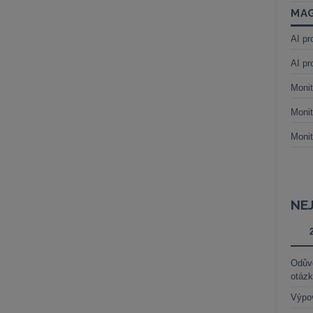
MAG
AI pr
AI pr
Monit
Monit
Monit
NE
Odůvo
otáz
Výpo