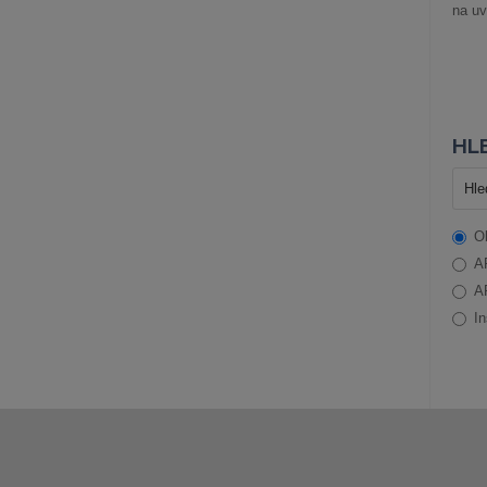
na uv
HLE
O
A
A
In