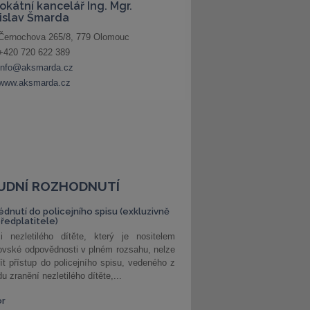
UDNÍ ROZHODNUTÍ
édnutí do policejního spisu (exkluzivně
předplatitele)
i nezletilého dítěte, který je nositelem
ovské odpovědnosti v plném rozsahu, nelze
ít přístup do policejního spisu, vedeného z
u zranění nezletilého dítěte,...
or