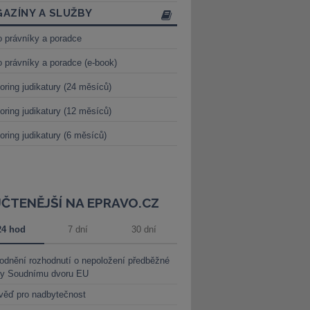
AZÍNY A SLUŽBY
o právníky a poradce
o právníky a poradce (e-book)
oring judikatury (24 měsíců)
oring judikatury (12 měsíců)
oring judikatury (6 měsíců)
JČTENĚJŠÍ NA EPRAVO.CZ
24 hod
7 dní
30 dní
dnění rozhodnutí o nepoložení předběžné
ky Soudnímu dvoru EU
věď pro nadbytečnost