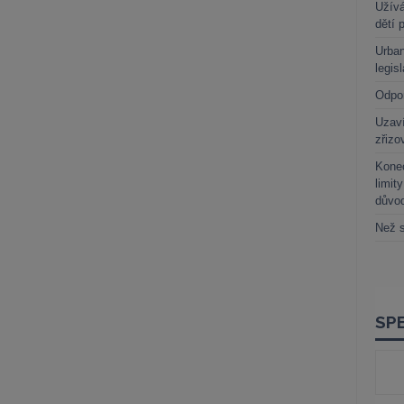
Užívá
dětí 
Urban
legis
Odpo
Uzaví
zřizo
Kone
limit
důvo
Než s