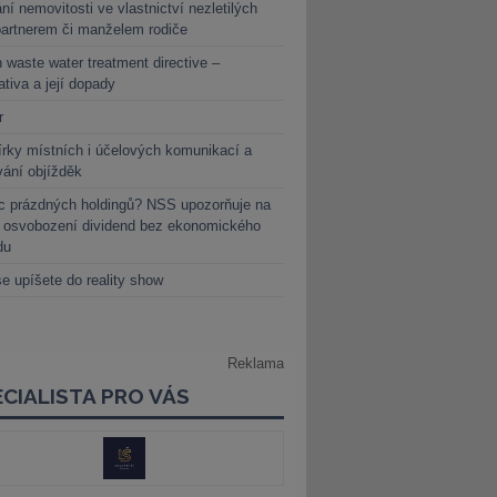
ní nemovitosti ve vlastnictví nezletilých
partnerem či manželem rodiče
 waste water treatment directive –
lativa a její dopady
r
rky místních i účelových komunikací a
vání objížděk
c prázdných holdingů? NSS upozorňuje na
y osvobození dividend bez ekonomického
du
e upíšete do reality show