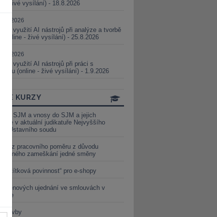
ne - živé vysílání) - 18.8.2026
5.08.2026
ické využití AI nástrojů při analýze a tvorbě
 (online - živé vysílání) - 25.8.2026
1.09.2026
ické využití AI nástrojů při práci s
aturou (online - živé vysílání) - 1.9.2026
INE KURZY
y ze SJM a vnosy do SJM a jejich
izace v aktuální judikatuře Nejvyššího
u a Ústavního soudu
věď z pracovního poměru z důvodu
luveného zameškání jedné směny
„tlačítková povinnost“ pro e-shopy
a cenových ujednání ve smlouvách v
etice
é stavby