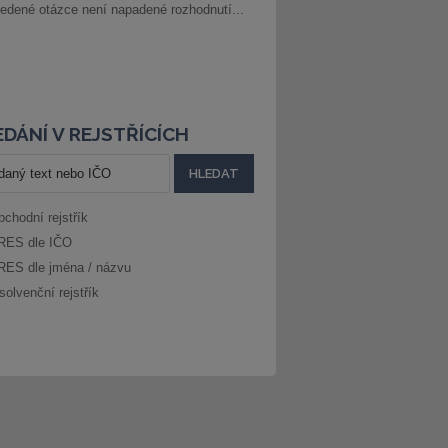
edené otázce není napadené rozhodnutí...
DÁNÍ V REJSTŘÍCÍCH
bchodní rejstřík
RES dle IČO
RES dle jména / názvu
solvenční rejstřík