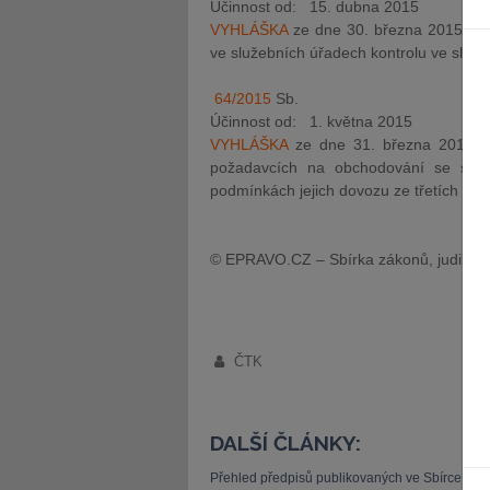
Účinnost od: 15. dubna 2015
VYHLÁŠKA
ze dne 30. března 2015 o v
ve služebních úřadech kontrolu ve služ
64/2015
Sb.
Účinnost od: 1. května 2015
VYHLÁŠKA
ze dne 31. března 2015, k
požadavcích na obchodování se sper
podmínkách jejich dovozu ze třetích zem
© EPRAVO.CZ – Sbírka zákonů, judikatu
ČTK
DALŠÍ ČLÁNKY:
Přehled předpisů publikovaných ve Sbírce zá