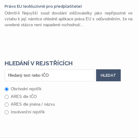
Právo EU (exkluzivně pro předplatitele)
Odmítl-li Nejvyšší soud dovolání stěžovatelky jako nepřípustné ve
vztahu k její námitce ohledně aplikace práva EU s odůvodněním, že na
uvedené otázce není napadené rozhodnutí...
HLEDÁNÍ V REJSTŘÍCÍCH
Obchodní rejstřík
ARES dle IČO
ARES dle jména / názvu
Insolvenční rejstřík