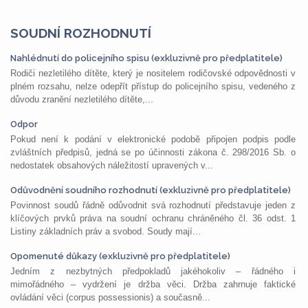
SOUDNÍ ROZHODNUTÍ
Nahlédnutí do policejního spisu (exkluzivně pro předplatitele)
Rodiči nezletilého dítěte, který je nositelem rodičovské odpovědnosti v
plném rozsahu, nelze odepřít přístup do policejního spisu, vedeného z
důvodu zranění nezletilého dítěte,...
Odpor
Pokud není k podání v elektronické podobě připojen podpis podle
zvláštních předpisů, jedná se po účinnosti zákona č. 298/2016 Sb. o
nedostatek obsahových náležitostí upravených v...
Odůvodnění soudního rozhodnutí (exkluzivně pro předplatitele)
Povinnost soudů řádně odůvodnit svá rozhodnutí představuje jeden z
klíčových prvků práva na soudní ochranu chráněného čl. 36 odst. 1
Listiny základních práv a svobod. Soudy mají...
Opomenuté důkazy (exkluzivně pro předplatitele)
Jedním z nezbytných předpokladů jakéhokoliv – řádného i
mimořádného – vydržení je držba věci. Držba zahrnuje faktické
ovládání věci (corpus possessionis) a současně...