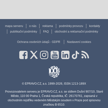
mapa serveru
o nás
reklama
podmínky provozu
kontakty
publikační podmínky
FAQ
obchodní a reklamační podmínky
Ochrana osobních údajů - GDPR
Nastavení cookies
© EPRAVO.CZ, a.s. 1999-2026, ISSN 1213-189X
Provozovatelem serveru je EPRAVO.CZ, a.s. se sídlem Dušní 907/10, Staré
Město, 110 00 Praha 1, Česká republika, IČ: 26170761, zapsaná v
obchodním rejstříku vedeném Městským soudem v Praze pod spisovou
značkou B 6510.