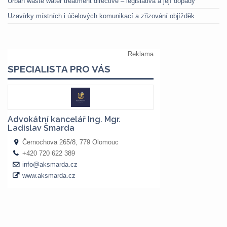
Urban waste water treatment directive – legislativa a její dopady
Uzavírky místních i účelových komunikací a zřizování objížděk