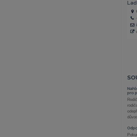
SO
Nahl
pro 
Rodič
rodič
odepř
důvod
Odp
Poku