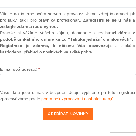
(onli
u se mění vyhláška Ministerstva financí č.
197/2001
Sb., o
2
Vítejte na internetovém serveru epravo.cz. Jsme zdroj informací jak
 celní správy, vzorech služebních stejnokrojů a zvláštním
Prakt
pro laiky, tak i pro právníky profesionály.
Zaregistrujte se u nás a
ch vozidel celní správy, ve znění pozdějších předpisů
smluv
získejte zdarma řadu výhod.
Protože si vážíme Vašeho zájmu, dostanete k registraci
dárek v
0
podobě unikátního online kurzu "Taktika jednání o smlouvách".
Prakt
ní zlaté mince ˙Kulturní památka hamr v Dobřívě˙ po 2 500
judik
Registrace je zdarma, k ničemu Vás nezavazuje
a získáte
každodenní přehled o novinkách ve světě práva.
ONL
ch věcí ze dne 14. dubna 2010 o uložení kolektivní smlouvy
E-mailová adresa:
*
Vnos
valor
soud
ra, právo |
www.epravo.cz
Výpo
Vaše data jsou u nás v bezpečí. Údaje vyplněné při této registraci
neom
zpracováváme podle
podmínek zpracování osobních údajů
22. 4. 2010
Nová 
Změn
energ
Čern