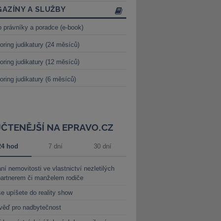
AZÍNY A SLUŽBY
o právníky a poradce (e-book)
oring judikatury (24 měsíců)
oring judikatury (12 měsíců)
oring judikatury (6 měsíců)
JČTENĚJŠÍ NA EPRAVO.CZ
24 hod
7 dní
30 dní
ní nemovitosti ve vlastnictví nezletilých
partnerem či manželem rodiče
e upíšete do reality show
věď pro nadbytečnost