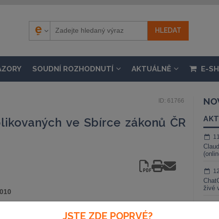
ÁZORY
SOUDNÍ ROZHODNUTÍ
AKTUÁLNĚ
E-S
NO
ID: 61766
AKT
likovaných ve Sbírce zákonů ČR
1
Claud
(onli
1
ChatG
živé 
2010
1
JSTE ZDE POPRVÉ?
Gemin