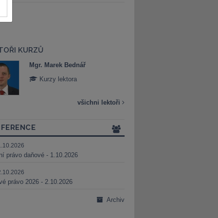
TOŘI KURZŮ
Mgr. Marek Bednář
Mgr. Veronika 
Kurzy lektora
Kurzy lektora
všichni lektoři
FERENCE
1.10.2026
ní právo daňové - 1.10.2026
2.10.2026
é právo 2026 - 2.10.2026
Archiv