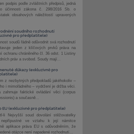
jen podpis podle zvláštních předpisů, jedná
o účinnosti zákona č. 298/2016 Sb. o
statek obsahových náležitostí upravených
odnění soudního rozhodnutí
luzivně pro předplatitele)
nost soudů řádně odůvodnit svá rozhodnutí
stavuje jeden z klíčových prvků práva na
í ochranu chráněného čl. 36 odst. 1 Listiny
dních práv a svobod. Soudy mají...
enuté důkazy (exkluzivně pro
platitele)
m z nezbytných předpokladů jakéhokoliv –
ho i mimořádného – vydržení je držba věci.
 zahrnuje faktické ovládání věci (corpus
ssionis) a současně...
o EU (exkluzivně pro předplatitele)
l-li Nejvyšší soud dovolání stěžovatelky
 nepřípustné ve vztahu k její námitce
dně aplikace práva EU s odůvodněním, že
edené otázce není napadené rozhodnutí...