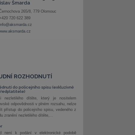
UDNÍ ROZHODNUTÍ
édnutí do policejního spisu (exkluzivně
předplatitele)
i nezletilého dítěte, který je nositelem
ovské odpovědnosti v plném rozsahu, nelze
ít přístup do policejního spisu, vedeného z
u zranění nezletilého dítěte,...
or
d není k podání v elektronické podobě