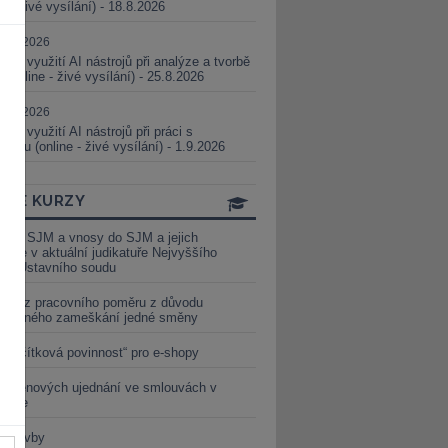
ne - živé vysílání) - 18.8.2026
5.08.2026
ické využití AI nástrojů při analýze a tvorbě
 (online - živé vysílání) - 25.8.2026
1.09.2026
ické využití AI nástrojů při práci s
aturou (online - živé vysílání) - 1.9.2026
INE KURZY
y ze SJM a vnosy do SJM a jejich
izace v aktuální judikatuře Nejvyššího
u a Ústavního soudu
věď z pracovního poměru z důvodu
luveného zameškání jedné směny
„tlačítková povinnost“ pro e-shopy
a cenových ujednání ve smlouvách v
etice
é stavby