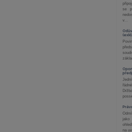
připo
se p
nedo
v...
Odův
(exk
Povin
před
soudn
zákla
Opom
před
Jední
řádné
Držba
posse
Práv
Odmít
jako
ohle
na uv