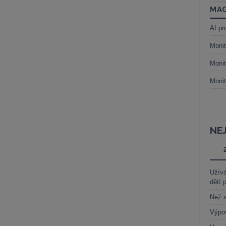
MAG
AI pr
Monit
Monit
Monit
NE
Užívá
dětí 
Než s
Výpo