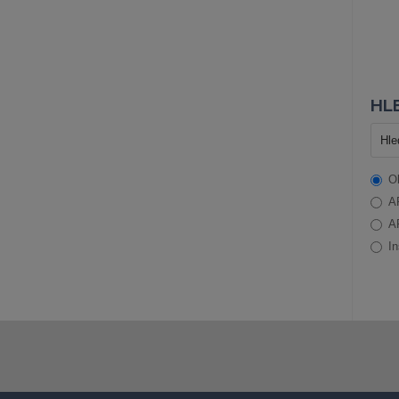
HLE
O
A
A
In