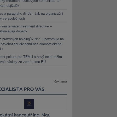
rky místních i účelových komunikací a
vání objížděk
s a paragrafy, díl 39.: Jak na organizační
y ve společnosti
 waste water treatment directive –
lativa a její dopady
c prázdných holdingů? NSS upozorňuje na
y osvobození dividend bez ekonomického
du
dní pokuta pro TEMU a nový celní režim
evné zásilky ze zemí mimo EU