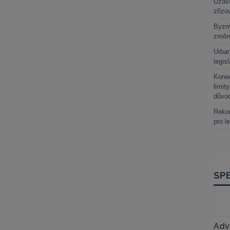
Uzaví
zřizo
Byzny
změn
Urban
legis
Kone
limit
důvo
Rekor
pro l