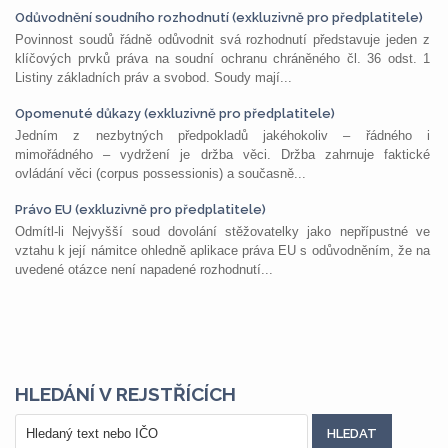
Odůvodnění soudního rozhodnutí (exkluzivně pro předplatitele)
Povinnost soudů řádně odůvodnit svá rozhodnutí představuje jeden z
klíčových prvků práva na soudní ochranu chráněného čl. 36 odst. 1
Listiny základních práv a svobod. Soudy mají...
Opomenuté důkazy (exkluzivně pro předplatitele)
Jedním z nezbytných předpokladů jakéhokoliv – řádného i
mimořádného – vydržení je držba věci. Držba zahrnuje faktické
ovládání věci (corpus possessionis) a současně...
Právo EU (exkluzivně pro předplatitele)
Odmítl-li Nejvyšší soud dovolání stěžovatelky jako nepřípustné ve
vztahu k její námitce ohledně aplikace práva EU s odůvodněním, že na
uvedené otázce není napadené rozhodnutí...
HLEDÁNÍ V REJSTŘÍCÍCH