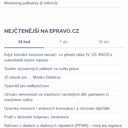
Monitoring judikatury (6 měsíců)
NEJČTENĚJŠÍ NA EPRAVO.CZ
24 hod
7 dní
30 dní
Když formální trestnost nestačí: co přinesl nález IV. ÚS 455/26 k
subsidiaritě trestní represe
Souhrn významných událostí ze světa práva
10 otázek pro … Moniku Dubskou
Výpověď pro nadbytečnost
Užívání nemovitosti ve vlastnictví nezletilých dětí partnerem či
manželem rodiče
Uzavírky místních i účelových komunikací a zřizování objížděk
Podíl v obchodní korporaci, insolvence
Nařízení o obalech a obalových odpadech (PPWR) – nová éra regulace