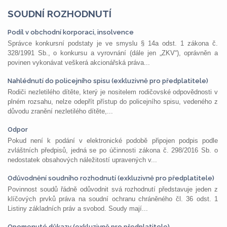
SOUDNÍ ROZHODNUTÍ
Podíl v obchodní korporaci, insolvence
Správce konkursní podstaty je ve smyslu § 14a odst. 1 zákona č.
328/1991 Sb., o konkursu a vyrovnání (dále jen „ZKV“), oprávněn a
povinen vykonávat veškerá akcionářská práva...
Nahlédnutí do policejního spisu (exkluzivně pro předplatitele)
Rodiči nezletilého dítěte, který je nositelem rodičovské odpovědnosti v
plném rozsahu, nelze odepřít přístup do policejního spisu, vedeného z
důvodu zranění nezletilého dítěte,...
Odpor
Pokud není k podání v elektronické podobě připojen podpis podle
zvláštních předpisů, jedná se po účinnosti zákona č. 298/2016 Sb. o
nedostatek obsahových náležitostí upravených v...
Odůvodnění soudního rozhodnutí (exkluzivně pro předplatitele)
Povinnost soudů řádně odůvodnit svá rozhodnutí představuje jeden z
klíčových prvků práva na soudní ochranu chráněného čl. 36 odst. 1
Listiny základních práv a svobod. Soudy mají...
Opomenuté důkazy (exkluzivně pro předplatitele)