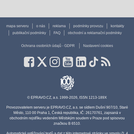
mapa serveru
o nás
reklama
podmínky provozu
kontakty
publikační podmínky
FAQ
obchodní a reklamační podmínky
Ochrana osobních údajů - GDPR
Nastavení cookies
© EPRAVO.CZ, a.s. 1999-2026, ISSN 1213-189X
Provozovatelem serveru je EPRAVO.CZ, a.s. se sídlem Dušní 907/10, Staré
Město, 110 00 Praha 1, Česká republika, IČ: 26170761, zapsaná v
obchodním rejstříku vedeném Městským soudem v Praze pod spisovou
značkou B 6510.
Automatické vytěžování textů a dat z této internetové stránky ve smyslu čl. 4