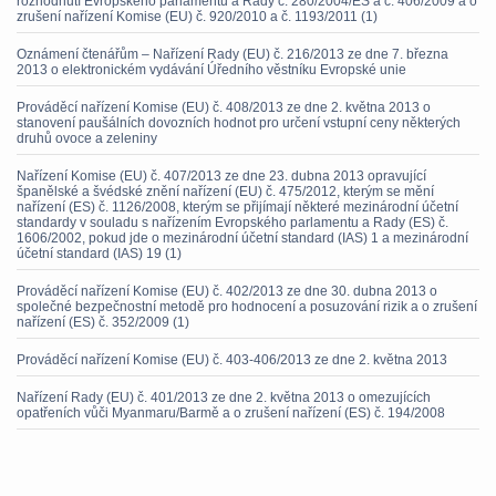
rozhodnutí Evropského parlamentu a Rady č. 280/2004/ES a č. 406/2009 a o
zrušení nařízení Komise (EU) č. 920/2010 a č. 1193/2011 (1)
Oznámení čtenářům – Nařízení Rady (EU) č. 216/2013 ze dne 7. března
2013 o elektronickém vydávání Úředního věstníku Evropské unie
Prováděcí nařízení Komise (EU) č. 408/2013 ze dne 2. května 2013 o
stanovení paušálních dovozních hodnot pro určení vstupní ceny některých
druhů ovoce a zeleniny
Nařízení Komise (EU) č. 407/2013 ze dne 23. dubna 2013 opravující
španělské a švédské znění nařízení (EU) č. 475/2012, kterým se mění
nařízení (ES) č. 1126/2008, kterým se přijímají některé mezinárodní účetní
standardy v souladu s nařízením Evropského parlamentu a Rady (ES) č.
1606/2002, pokud jde o mezinárodní účetní standard (IAS) 1 a mezinárodní
účetní standard (IAS) 19 (1)
Prováděcí nařízení Komise (EU) č. 402/2013 ze dne 30. dubna 2013 o
společné bezpečnostní metodě pro hodnocení a posuzování rizik a o zrušení
nařízení (ES) č. 352/2009 (1)
Prováděcí nařízení Komise (EU) č. 403-406/2013 ze dne 2. května 2013
Nařízení Rady (EU) č. 401/2013 ze dne 2. května 2013 o omezujících
opatřeních vůči Myanmaru/Barmě a o zrušení nařízení (ES) č. 194/2008