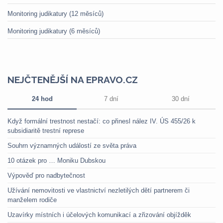
Monitoring judikatury (12 měsíců)
Monitoring judikatury (6 měsíců)
NEJČTENĚJŠÍ NA EPRAVO.CZ
24 hod
7 dní
30 dní
Když formální trestnost nestačí: co přinesl nález IV. ÚS 455/26 k
subsidiaritě trestní represe
Souhrn významných událostí ze světa práva
10 otázek pro … Moniku Dubskou
Výpověď pro nadbytečnost
Užívání nemovitosti ve vlastnictví nezletilých dětí partnerem či
manželem rodiče
Uzavírky místních i účelových komunikací a zřizování objížděk