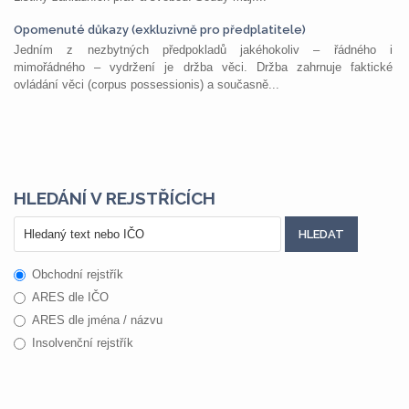
Opomenuté důkazy (exkluzivně pro předplatitele)
Jedním z nezbytných předpokladů jakéhokoliv – řádného i
mimořádného – vydržení je držba věci. Držba zahrnuje faktické
ovládání věci (corpus possessionis) a současně...
HLEDÁNÍ V REJSTŘÍCÍCH
Obchodní rejstřík
ARES dle IČO
ARES dle jména / názvu
Insolvenční rejstřík