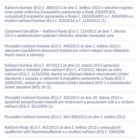
Nařízení Komise (EU) č. 389/2013 ze dne 2. květnu 2013 o vytvoření registru
Unie podle směrnice Evropského parlamentu a Rady 2003/87/ES,
rozhodnutí Evropského parlamentu a Rady č. 280/2004/ES a č. 406/2009 a o
zrušení nařízení Komise (EU) č. 920/2010 a č. 1193/2011 (1)
Oznámení čtenářům – Nařízení Rady (EU) č. 216/2013 ze dne 7. března
2013 o elektronickém vydávání Úředního věstníku Evropské unie
Prováděcí nařízení Komise (EU) č. 408/2013 ze dne 2. května 2013 o
stanovení paušálních dovozních hodnot pro určení vstupní ceny některých
druhů ovoce a zeleniny
Nařízení Komise (EU) č. 407/2013 ze dne 23. dubna 2013 opravující
španělské a švédské znění nařízení (EU) č. 475/2012, kterým se mění
nařízení (ES) č. 1126/2008, kterým se přijímají některé mezinárodní účetní
standardy v souladu s nařízením Evropského parlamentu a Rady (ES) č.
1606/2002, pokud jde o mezinárodní účetní standard (IAS) 1 a mezinárodní
účetní standard (IAS) 19 (1)
Prováděcí nařízení Komise (EU) č. 402/2013 ze dne 30. dubna 2013 o
společné bezpečnostní metodě pro hodnocení a posuzování rizik a o zrušení
nařízení (ES) č. 352/2009 (1)
Prováděcí nařízení Komise (EU) č. 403-406/2013 ze dne 2. května 2013
Nařízení Rady (EU) č. 401/2013 ze dne 2. května 2013 o omezujících
opatřeních vůči Myanmaru/Barmě a o zrušení nařízení (ES) č. 194/2008