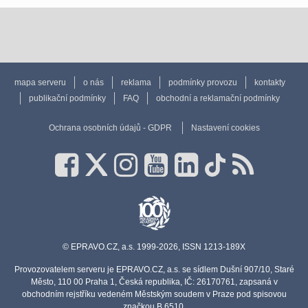
mapa serveru
o nás
reklama
podmínky provozu
kontakty
publikační podmínky
FAQ
obchodní a reklamační podmínky
Ochrana osobních údajů - GDPR
Nastavení cookies
© EPRAVO.CZ, a.s. 1999-2026, ISSN 1213-189X
Provozovatelem serveru je EPRAVO.CZ, a.s. se sídlem Dušní 907/10, Staré
Město, 110 00 Praha 1, Česká republika, IČ: 26170761, zapsaná v
obchodním rejstříku vedeném Městským soudem v Praze pod spisovou
značkou B 6510.