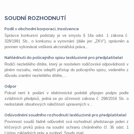
SOUDNÍ ROZHODNUTÍ
Podíl v obchodní korporaci, insolvence
Správce konkursní podstaty je ve smyslu § 14a odst. 1 zákona č.
328/1991 Sb., o konkursu a vyrovnání (dále jen „ZKV“), oprávněn a
povinen vykonávat veškerá akcionářská práva...
Nahlédnutí do policejního spisu (exkluzivně pro předplatitele)
Rodiči nezletilého dítěte, který je nositelem rodičovské odpovědnosti v
plném rozsahu, nelze odepřít přístup do policejního spisu, vedeného z
důvodu zranění nezletilého dítěte,...
Odpor
Pokud není k podání v elektronické podobě připojen podpis podle
zvláštních předpisů, jedná se po účinnosti zákona č. 298/2016 Sb. o
nedostatek obsahových náležitostí upravených v...
Odůvodnění soudního rozhodnutí (exkluzivně pro předplatitele)
Povinnost soudů řádně odůvodnit svá rozhodnutí představuje jeden z
klíčových prvků práva na soudní ochranu chráněného čl. 36 odst. 1
Listiny základních práv a svobod. Soudy mají...