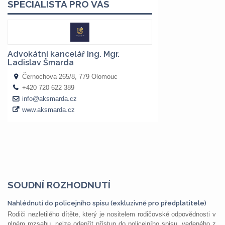
SOUDNÍ ROZHODNUTÍ
Nahlédnutí do policejního spisu (exkluzivně pro předplatitele)
Rodiči nezletilého dítěte, který je nositelem rodičovské odpovědnosti v
plném rozsahu, nelze odepřít přístup do policejního spisu, vedeného z