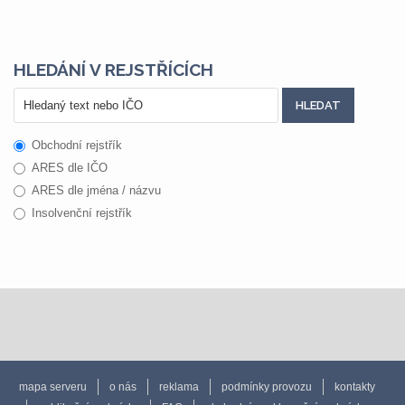
HLEDÁNÍ V REJSTŘÍCÍCH
Obchodní rejstřík
ARES dle IČO
ARES dle jména / názvu
Insolvenční rejstřík
mapa serveru
o nás
reklama
podmínky provozu
kontakty