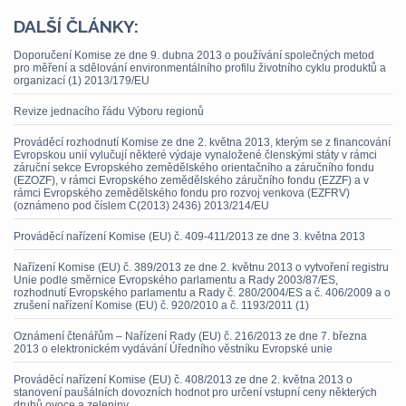
DALŠÍ ČLÁNKY:
Doporučení Komise ze dne 9. dubna 2013 o používání společných metod
pro měření a sdělování environmentálního profilu životního cyklu produktů a
organizací (1) 2013/179/EU
Revize jednacího řádu Výboru regionů
Prováděcí rozhodnutí Komise ze dne 2. května 2013, kterým se z financování
Evropskou unií vylučují některé výdaje vynaložené členskými státy v rámci
záruční sekce Evropského zemědělského orientačního a záručního fondu
(EZOZF), v rámci Evropského zemědělského záručního fondu (EZZF) a v
rámci Evropského zemědělského fondu pro rozvoj venkova (EZFRV)
(oznámeno pod číslem C(2013) 2436) 2013/214/EU
Prováděcí nařízení Komise (EU) č. 409-411/2013 ze dne 3. května 2013
Nařízení Komise (EU) č. 389/2013 ze dne 2. květnu 2013 o vytvoření registru
Unie podle směrnice Evropského parlamentu a Rady 2003/87/ES,
rozhodnutí Evropského parlamentu a Rady č. 280/2004/ES a č. 406/2009 a o
zrušení nařízení Komise (EU) č. 920/2010 a č. 1193/2011 (1)
Oznámení čtenářům – Nařízení Rady (EU) č. 216/2013 ze dne 7. března
2013 o elektronickém vydávání Úředního věstníku Evropské unie
Prováděcí nařízení Komise (EU) č. 408/2013 ze dne 2. května 2013 o
stanovení paušálních dovozních hodnot pro určení vstupní ceny některých
druhů ovoce a zeleniny