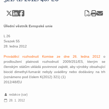
Úřední věstník Evropské unie
L 26
Svazek 55
28. ledna 2012
Prováděcí rozhodnutí Komise ze dne 26. ledna 2012
o
prodloužení platnosti rozhodnutí 2009/251/ES, kterým se
členským státům ukládá povinnost zajistit, aby výrobky obsahující
biocid dimethyl-fumarát nebyly uváděny nebo dodávány na trh
(oznámeno pod číslem K(2012) 321) (1)
2012/48/EU
redakce (sar)
28. 1. 2012