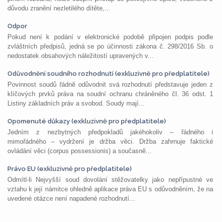
důvodu zranění nezletilého dítěte,...
Odpor
Pokud není k podání v elektronické podobě připojen podpis podle
zvláštních předpisů, jedná se po účinnosti zákona č. 298/2016 Sb. o
nedostatek obsahových náležitostí upravených v...
Odůvodnění soudního rozhodnutí (exkluzivně pro předplatitele)
Povinnost soudů řádně odůvodnit svá rozhodnutí představuje jeden z
klíčových prvků práva na soudní ochranu chráněného čl. 36 odst. 1
Listiny základních práv a svobod. Soudy mají...
Opomenuté důkazy (exkluzivně pro předplatitele)
Jedním z nezbytných předpokladů jakéhokoliv – řádného i
mimořádného – vydržení je držba věci. Držba zahrnuje faktické
ovládání věci (corpus possessionis) a současně...
Právo EU (exkluzivně pro předplatitele)
Odmítl-li Nejvyšší soud dovolání stěžovatelky jako nepřípustné ve
vztahu k její námitce ohledně aplikace práva EU s odůvodněním, že na
uvedené otázce není napadené rozhodnutí...