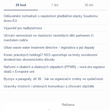
24 hod
7 dní
30 dní
Odůvodnění rozhodnutí o nepoložení předběžné otázky Soudnímu
dvoru EU
Výpověď pro nadbytečnost
Užívání nemovitosti ve vlastnictví nezletilých dětí partnerem či
manželem rodiče
Urban waste water treatment directive – legislativa a její dopady
Konec prázdných holdingů? NSS upozorňuje na limity osvobození
dividend bez ekonomického důvodu
Nařízení o obalech a obalových odpadech (PPWR) – nová éra regulace
obalů v Evropské unii
Byznys a paragrafy, díl 39.: Jak na organizační změny ve společnosti
Uzavírky místních i účelových komunikací a zřizování objížděk