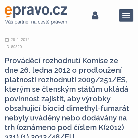
Menu
28. 1. 2012
ID: 80320
Prováděcí rozhodnutí Komise ze
dne 26. ledna 2012 o prodloužení
platnosti rozhodnutí 2009/251/ES,
kterým se členským státům ukládá
povinnost zajistit, aby výrobky
obsahující biocid dimethyl-fumarát
nebyly uváděny nebo dodávány na
trh (oznámeno pod číslem K(2012)
321) (1) 2012/48/EU