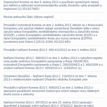
Doporučení Komise ze dne 9. dubna 2013 o používání společných metod
pro měření a sdělování environmentálního profilu životního cyklu produktů a
organizací (1) 2013/179/EU
Revize jednacího řádu Výboru regionů
Prováděcí rozhodnutí Komise ze dne 2. května 2013, kterým se z financování
Evropskou unií vylučují některé výdaje vynaložené členskými státy v rámci
záruční sekce Evropského zemědělského orientačního a záručního fondu
(EZOZF), v rámci Evropského zemědělského záručního fondu (EZZF) a v
rámci Evropského zemědělského fondu pro rozvoj venkova (EZFRV)
(oznámeno pod číslem C(2013) 2436) 2013/214/EU
Prováděcí nařízení Komise (EU) č. 409-411/2013 ze dne 3. května 2013
Nařízení Komise (EU) č. 389/2013 ze dne 2. květnu 2013 o vytvoření registru
Unie podle směrnice Evropského parlamentu a Rady 2003/87/ES,
rozhodnutí Evropského parlamentu a Rady č. 280/2004/ES a č. 406/2009 a o
zrušení nařízení Komise (EU) č. 920/2010 a č. 1193/2011 (1)
Oznámení čtenářům – Nařízení Rady (EU) č. 216/2013 ze dne 7. března
2013 o elektronickém vydávání Úředního věstníku Evropské unie
Prováděcí nařízení Komise (EU) č. 408/2013 ze dne 2. května 2013 o
stanovení paušálních dovozních hodnot pro určení vstupní ceny některých
druhů ovoce a zeleniny
Nařízení Komise (EU) č. 407/2013 ze dne 23. dubna 2013 opravující
španělské a švédské znění nařízení (EU) č. 475/2012, kterým se mění