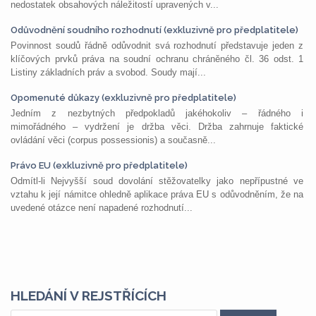
nedostatek obsahových náležitostí upravených v...
Odůvodnění soudního rozhodnutí (exkluzivně pro předplatitele)
Povinnost soudů řádně odůvodnit svá rozhodnutí představuje jeden z
klíčových prvků práva na soudní ochranu chráněného čl. 36 odst. 1
Listiny základních práv a svobod. Soudy mají...
Opomenuté důkazy (exkluzivně pro předplatitele)
Jedním z nezbytných předpokladů jakéhokoliv – řádného i
mimořádného – vydržení je držba věci. Držba zahrnuje faktické
ovládání věci (corpus possessionis) a současně...
Právo EU (exkluzivně pro předplatitele)
Odmítl-li Nejvyšší soud dovolání stěžovatelky jako nepřípustné ve
vztahu k její námitce ohledně aplikace práva EU s odůvodněním, že na
uvedené otázce není napadené rozhodnutí...
HLEDÁNÍ V REJSTŘÍCÍCH