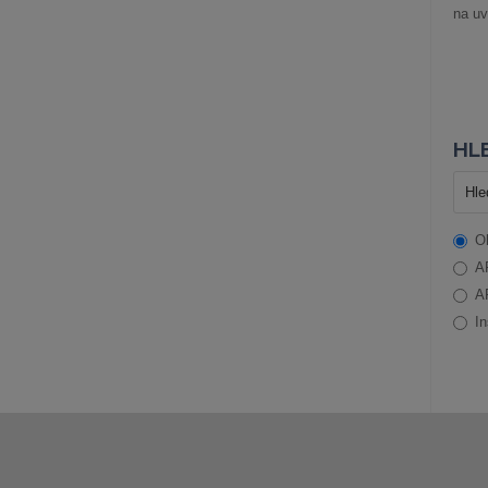
na uv
HLE
O
A
A
In