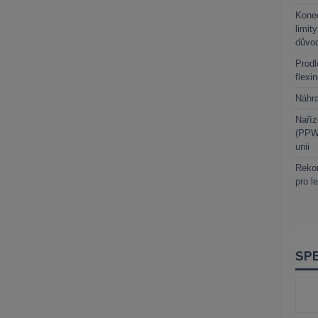
Kone
limit
důvo
Prodl
flexi
Náhr
Naříz
(PPWR
unii
Rekor
pro l