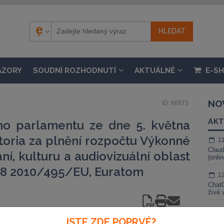
ÁZORY
SOUDNÍ ROZHODNUTÍ
AKTUÁLNĚ
E-S
NO
ID: 66873
AKT
ho parlamentu ze dne 5. května
toria za plnění rozpočtu Výkonné
1
Claud
í, kulturu a audiovizuální oblast
(onli
08 2010/495/EU, Euratom
1
ChatG
živé 
1
JSTE ZDE POPRVÉ?
Gemin