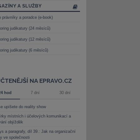
AZÍNY A SLUŽBY
o právníky a poradce (e-book)
oring judikatury (24 měsíců)
oring judikatury (12 měsíců)
oring judikatury (6 měsíců)
JČTENĚJŠÍ NA EPRAVO.CZ
24 hod
7 dní
30 dní
e upíšete do reality show
rky místních i účelových komunikací a
vání objížděk
s a paragrafy, díl 39.: Jak na organizační
y ve společnosti