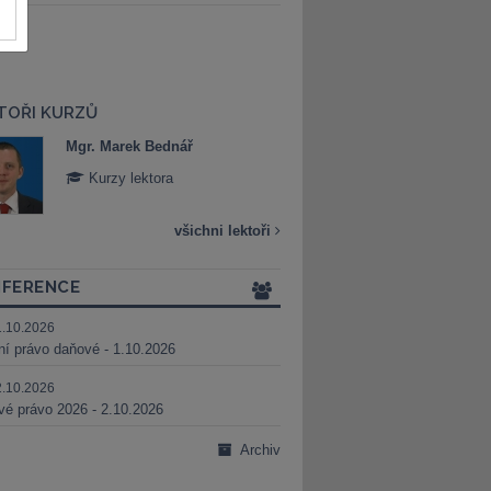
TOŘI KURZŮ
Mgr. Marek Bednář
Mgr. Veronika 
Kurzy lektora
Kurzy lektora
všichni lektoři
FERENCE
1.10.2026
ní právo daňové - 1.10.2026
2.10.2026
é právo 2026 - 2.10.2026
Archiv