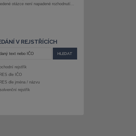
edené otázce není napadené rozhodnutí...
DÁNÍ V REJSTŘÍCÍCH
bchodní rejstřík
RES dle IČO
RES dle jména / názvu
solvenční rejstřík