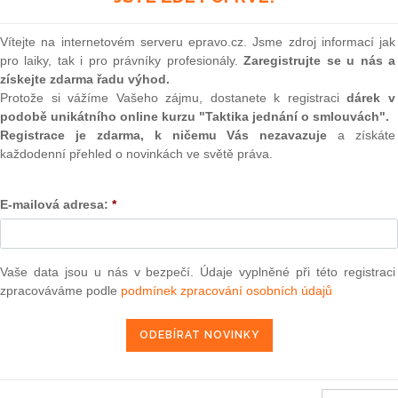
(onli
2
Vítejte na internetovém serveru epravo.cz. Jsme zdroj informací jak
Prakt
pro laiky, tak i pro právníky profesionály.
Zaregistrujte se u nás a
smluv
získejte zdarma řadu výhod.
Protože si vážíme Vašeho zájmu, dostanete k registraci
dárek v
0
dne 5. května 2010
o udělení absolutoria za plnění rozpočtu
podobě unikátního online kurzu "Taktika jednání o smlouvách".
Prakt
u a audiovizuální oblast na rozpočtový rok 2008
judik
Registrace je zdarma, k ničemu Vás nezavazuje
a získáte
každodenní přehled o novinkách ve světě práva.
ONL
E-mailová adresa:
*
25. 9. 2010
Vnos
valor
soud
Výpo
Vaše data jsou u nás v bezpečí. Údaje vyplněné při této registraci
neom
zpracováváme podle
podmínek zpracování osobních údajů
užívání společných metod pro měření a sdělování environmentálního
1) 2013/179/EU
Nová 
Změn
energ
013, kterým se z financování Evropskou unií vylučují některé výdaje
ekce Evropského zemědělského orientačního a záručního fondu
Čern