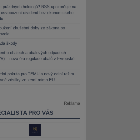
c prázdných holdingů? NSS upozorňuje na
y osvobození dividend bez ekonomického
du
oužení zkušební doby ze zákona po
novele
ada škody
ení o obalech a obalových odpadech
) – nová éra regulace obalů v Evropské
dní pokuta pro TEMU a nový celní režim
evné zásilky ze zemí mimo EU