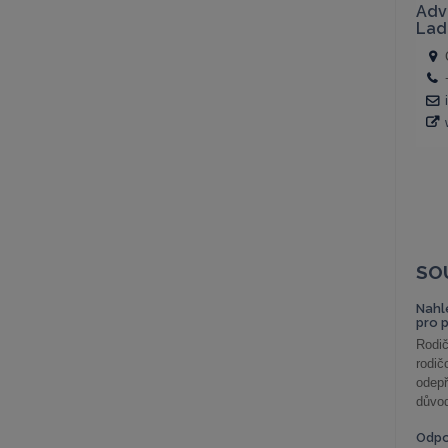
SO
Nahl
pro 
Rodič
rodič
odepř
důvod
Odp