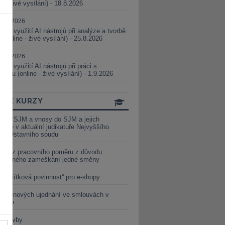
ne - živé vysílání) - 18.8.2026
5.08.2026
ické využití AI nástrojů při analýze a tvorbě
 (online - živé vysílání) - 25.8.2026
1.09.2026
ické využití AI nástrojů při práci s
aturou (online - živé vysílání) - 1.9.2026
INE KURZY
y ze SJM a vnosy do SJM a jejich
izace v aktuální judikatuře Nejvyššího
u a Ústavního soudu
věď z pracovního poměru z důvodu
luveného zameškání jedné směny
„tlačítková povinnost“ pro e-shopy
a cenových ujednání ve smlouvách v
etice
é stavby