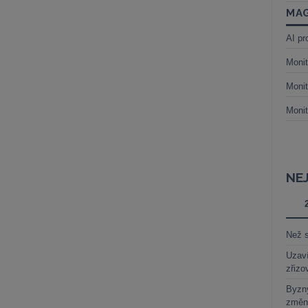
MAG
AI pr
Monit
Monit
Monit
NE
Než s
Uzaví
zřizo
Byzny
změn