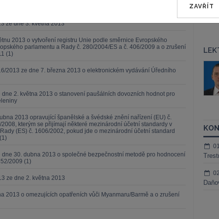
ručního fondu (EZZF) a v rámci Evropského zemědělského fondu pro
ZAVŘÍT
m C(2013) 2436) 2013/214/EU
13 ze dne 3. května 2013
ětnu 2013 o vytvoření registru Unie podle směrnice Evropského
opského parlamentu a Rady č. 280/2004/ES a č. 406/2009 a o zrušení
LEK
1 (1)
áš Sokol
JUDr. Martin Maisner, Ph.D.,
6/2013 ze dne 7. března 2013 o elektronickém vydávání Úředního
MCIArb
ktora
Kurzy lektora
 dne 2. května 2013 o stanovení paušálních dovozních hodnot pro
eleniny
ubna 2013 opravující španělské a švédské znění nařízení (EU) č.
/2008, kterým se přijímají některé mezinárodní účetní standardy v
KON
Rady (ES) č. 1606/2002, pokud jde o mezinárodní účetní standard
(1)
0
ze dne 30. dubna 2013 o společné bezpečnostní metodě pro hodnocení
Trest
352/2009 (1)
0
13 ze dne 2. května 2013
Daňov
tna 2013 o omezujících opatřeních vůči Myanmaru/Barmě a o zrušení