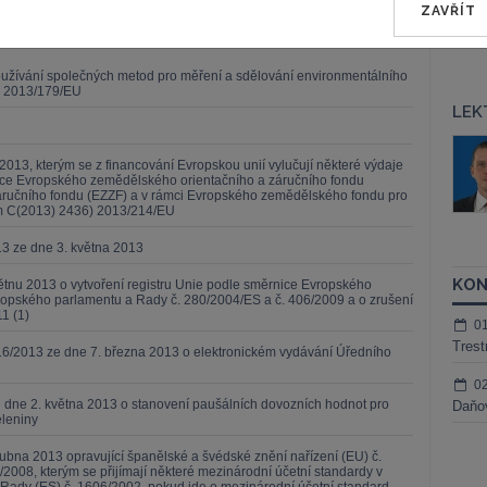
ZAVŘÍT
užívání společných metod pro měření a sdělování environmentálního
1) 2013/179/EU
LEK
áš Sokol
JUDr. Martin Maisner, Ph.D.,
013, kterým se z financování Evropskou unií vylučují některé výdaje
MCIArb
ktora
ekce Evropského zemědělského orientačního a záručního fondu
ručního fondu (EZZF) a v rámci Evropského zemědělského fondu pro
Kurzy lektora
m C(2013) 2436) 2013/214/EU
13 ze dne 3. května 2013
KON
ětnu 2013 o vytvoření registru Unie podle směrnice Evropského
opského parlamentu a Rady č. 280/2004/ES a č. 406/2009 a o zrušení
1 (1)
0
Trest
6/2013 ze dne 7. března 2013 o elektronickém vydávání Úředního
0
 dne 2. května 2013 o stanovení paušálních dovozních hodnot pro
Daňov
eleniny
ubna 2013 opravující španělské a švédské znění nařízení (EU) č.
/2008, kterým se přijímají některé mezinárodní účetní standardy v