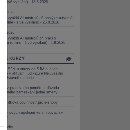
ne - živé vysílání) - 18.8.2026
5.08.2026
ické využití AI nástrojů při analýze a tvorbě
 (online - živé vysílání) - 25.8.2026
1.09.2026
ické využití AI nástrojů při práci s
aturou (online - živé vysílání) - 1.9.2026
INE KURZY
y ze SJM a vnosy do SJM a jejich
izace v aktuální judikatuře Nejvyššího
u a Ústavního soudu
věď z pracovního poměru z důvodu
luveného zameškání jedné směny
„tlačítková povinnost“ pro e-shopy
a cenových ujednání ve smlouvách v
etice
é stavby