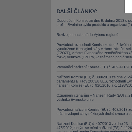
DALŠÍ ČLÁNKY:
Doporučení Komise ze dne 9. dubna 2013 o po
profilu životního cyklu produktů a organizací (
Revize jednacího řádu Výboru regionů
JUDr. Tomáš Nielsen
JUDr. Tom
Prováděcí rozhodnutí Komise ze dne 2. května 2
Kurzy lektora
Kurzy le
vynaložené členskými státy v rámci záruční s
(EZOZF), v rámci Evropského zemědělského zá
rozvoj venkova (EZFRV) (oznámeno pod čísle
Prováděcí nařízení Komise (EU) č. 409-411/20
Nařízení Komise (EU) č. 389/2013 ze dne 2. kv
parlamentu a Rady 2003/87/ES, rozhodnutí Evr
nařízení Komise (EU) č. 920/2010 a č. 1193/201
Oznámení čtenářům – Nařízení Rady (EU) č. 21
věstníku Evropské unie
Prováděcí nařízení Komise (EU) č. 408/2013 ze
určení vstupní ceny některých druhů ovoce a z
Nařízení Komise (EU) č. 407/2013 ze dne 23. d
475/2012, kterým se mění nařízení (ES) č. 1126