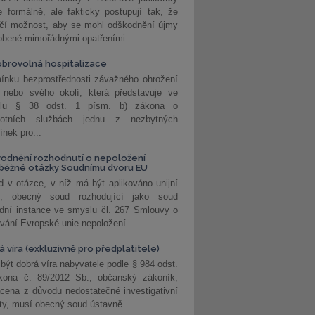
 formálně, ale fakticky postupují tak, že
učí možnost, aby se mohl odškodnění újmy
obené mimořádnými opatřeními...
brovolná hospitalizace
ínku bezprostřednosti závažného ohrožení
 nebo svého okolí, která představuje ve
lu § 38 odst. 1 písm. b) zákona o
votních službách jednu z nezbytných
nek pro...
odnění rozhodnutí o nepoložení
běžné otázky Soudnímu dvoru EU
 v otázce, v níž má být aplikováno unijní
o, obecný soud rozhodující jako soud
dní instance ve smyslu čl. 267 Smlouvy o
vání Evropské unie nepoložení...
 víra (exkluzivně pro předplatitele)
 být dobrá víra nabyvatele podle § 984 odst.
kona č. 89/2012 Sb., občanský zákoník,
cena z důvodu nedostatečné investigativní
ity, musí obecný soud ústavně...