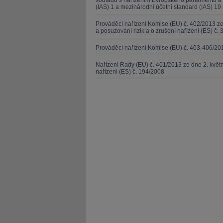
souladu s nařízením Evropského parlamentu a 
(IAS) 1 a mezinárodní účetní standard (IAS) 19 
Prováděcí nařízení Komise (EU) č. 402/2013 
a posuzování rizik a o zrušení nařízení (ES) č. 
Prováděcí nařízení Komise (EU) č. 403-406/20
Nařízení Rady (EU) č. 401/2013 ze dne 2. kvě
nařízení (ES) č. 194/2008