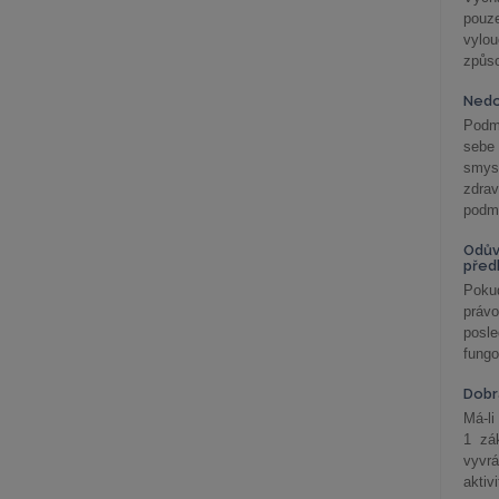
pouze
vylo
způs
Nedo
Podm
sebe
smys
zdra
podmí
Odův
před
Pokud
práv
posle
fungo
Dobrá
Má-li
1 zá
vyvrá
aktiv