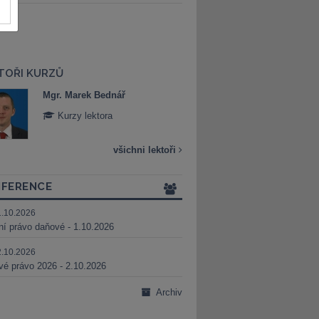
TOŘI KURZŮ
Mgr. Marek Bednář
Mgr. Veronika 
Kurzy lektora
Kurzy lektora
všichni lektoři
FERENCE
1.10.2026
ní právo daňové - 1.10.2026
2.10.2026
é právo 2026 - 2.10.2026
Archiv