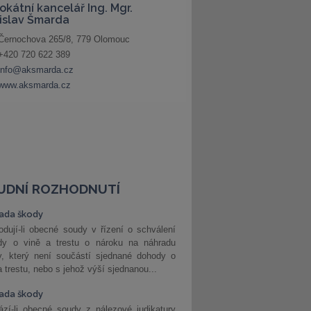
UDNÍ ROZHODNUTÍ
ada škody
dují-li obecné soudy v řízení o schválení
dy o vině a trestu o nároku na náhradu
y, který není součástí sjednané dohody o
a trestu, nebo s jehož výší sjednanou...
ada škody
zí-li obecné soudy z nálezové judikatury