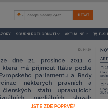
ÁZORY
SOUDNÍ ROZHODNUTÍ
AKTUÁLNĚ
E-S
NO
ID: 84420
AKT
 ze dne 21. prosince 2011 o
í, která má přijmout Itálie podle
1
Claud
 Evropského parlamentu a Rady
(onli
dinaci některých právních a
1
 členských států upravujících
ChatG
živé 
izuálních mediálních služeb
1
zuálních mediálních službách)
JSTE ZDE POPRVÉ?
Gemin