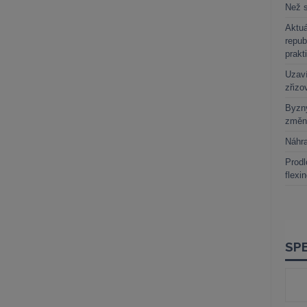
Než s
Aktuá
repub
prakt
Uzaví
zřizo
Byzny
změn
Náhr
Prodl
flexi