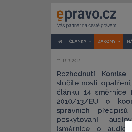
ČLÁNKY
ZÁKONY
N
17. 7. 2012
Rozhodnutí Komise
slučitelnosti opatřen
článku 14 směrnice
2010/13/EU o koor
správních předpisů
poskytování audiov
(směrnice o audiovi