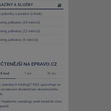
AZÍNY A SLUŽBY
o právníky a poradce (e-book)
oring judikatury (24 měsíců)
oring judikatury (12 měsíců)
oring judikatury (6 měsíců)
JČTENĚJŠÍ NA EPRAVO.CZ
24 hod
7 dní
30 dní
c prázdných holdingů? NSS upozorňuje na
y osvobození dividend bez ekonomického
du
y hudebního samplingu aneb konečně víme,
 pastiš