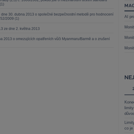
Rady (ES) č. 1606/2002, pokud jde o mezinárodní účetní standard
(1)
MAG
ze dne 30. dubna 2013 o společné bezpečnostní metodě pro hodnocení
AI pr
352/2009 (1)
Monit
13 ze dne 2. května 2013
Monit
tna 2013 o omezujících opatřeních vůči Myanmaru/Barmě a o zrušení
Monit
NE
Kone
limit
důvo
Limit
co je