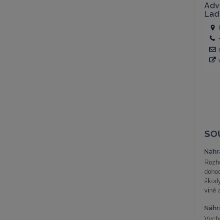
SO
Náhr
Rozho
doho
škod
vině 
Náhr
Vychá