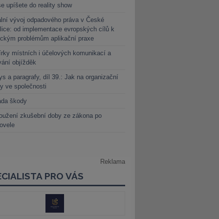
e upíšete do reality show
lní vývoj odpadového práva v České
lice: od implementace evropských cílů k
ickým problémům aplikační praxe
rky místních i účelových komunikací a
vání objížděk
s a paragrafy, díl 39.: Jak na organizační
y ve společnosti
ada škody
oužení zkušební doby ze zákona po
novele