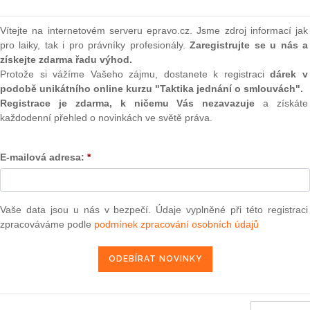
(onli
2
Vítejte na internetovém serveru epravo.cz. Jsme zdroj informací jak
Prakt
pro laiky, tak i pro právníky profesionály.
Zaregistrujte se u nás a
smluv
získejte zdarma řadu výhod.
Protože si vážíme Vašeho zájmu, dostanete k registraci
dárek v
0
podobě unikátního online kurzu "Taktika jednání o smlouvách".
Prakt
judik
Registrace je zdarma, k ničemu Vás nezavazuje
a získáte
každodenní přehled o novinkách ve světě práva.
ONL
E-mailová adresa:
*
Vnos
valor
soud
e 2011
o slučitelnosti opatření, která má přijmout Itálie podle
ntu a Rady 2010/13/EU o koordinaci některých právních a
Vaše data jsou u nás v bezpečí. Údaje vyplněné při této registraci
Výpo
ravujících poskytování audiovizuálních mediálních služeb
neom
zpracováváme podle
podmínek zpracování osobních údajů
službách)
Nová 
Změn
energ
17. 7. 2012
Čern