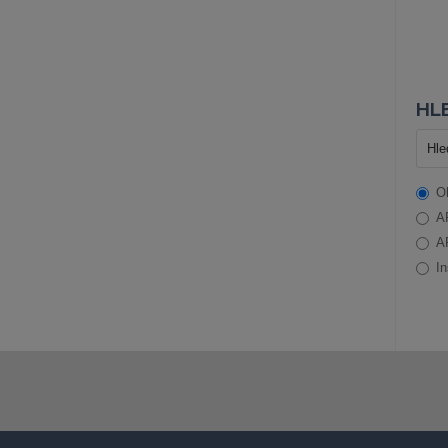
HLE
O
A
A
In