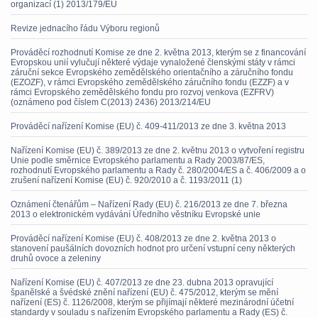
organizací (1) 2013/179/EU
Revize jednacího řádu Výboru regionů
Prováděcí rozhodnutí Komise ze dne 2. května 2013, kterým se z financování
Evropskou unií vylučují některé výdaje vynaložené členskými státy v rámci
záruční sekce Evropského zemědělského orientačního a záručního fondu
(EZOZF), v rámci Evropského zemědělského záručního fondu (EZZF) a v
rámci Evropského zemědělského fondu pro rozvoj venkova (EZFRV)
(oznámeno pod číslem C(2013) 2436) 2013/214/EU
Prováděcí nařízení Komise (EU) č. 409-411/2013 ze dne 3. května 2013
Nařízení Komise (EU) č. 389/2013 ze dne 2. květnu 2013 o vytvoření registru
Unie podle směrnice Evropského parlamentu a Rady 2003/87/ES,
rozhodnutí Evropského parlamentu a Rady č. 280/2004/ES a č. 406/2009 a o
zrušení nařízení Komise (EU) č. 920/2010 a č. 1193/2011 (1)
Oznámení čtenářům – Nařízení Rady (EU) č. 216/2013 ze dne 7. března
2013 o elektronickém vydávání Úředního věstníku Evropské unie
Prováděcí nařízení Komise (EU) č. 408/2013 ze dne 2. května 2013 o
stanovení paušálních dovozních hodnot pro určení vstupní ceny některých
druhů ovoce a zeleniny
Nařízení Komise (EU) č. 407/2013 ze dne 23. dubna 2013 opravující
španělské a švédské znění nařízení (EU) č. 475/2012, kterým se mění
nařízení (ES) č. 1126/2008, kterým se přijímají některé mezinárodní účetní
standardy v souladu s nařízením Evropského parlamentu a Rady (ES) č.