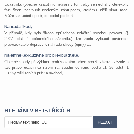
Účastníku (obecně vzato) nic nebrání v tom, aby se nechal v kterékoliv
fázi řízení zastoupit zvoleným zástupcem, kterému udělí plnou moc.
Může tak učinit i poté, co podal podle §...
Náhrada škody
V případě, kdy byla škoda způsobena zvláštní povahou provozu (§
2927 odst. 1 občanského zákoníku), lze zcela vyloučit povinnost
provozovatele dopravy k náhradě škody (újmy) z...
Nájemné (exkluzivně pro předplatitele)
Obecné soudy při výkladu podústavního práva poruší zákaz svévole a
tak právo účastníka řízení na soudní ochranu podle čl. 36 odst. 1
Listiny základních práv a svobod,...
HLEDÁNÍ V REJSTŘÍCÍCH