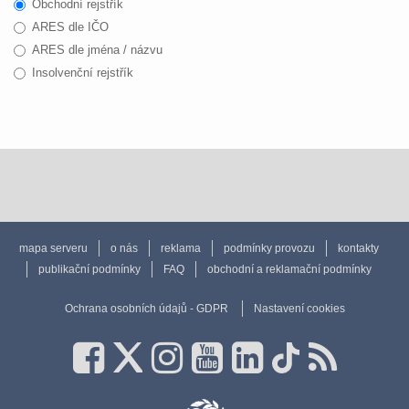
Obchodní rejstřík
ARES dle IČO
ARES dle jména / názvu
Insolvenční rejstřík
mapa serveru
o nás
reklama
podmínky provozu
kontakty
publikační podmínky
FAQ
obchodní a reklamační podmínky
Ochrana osobních údajů - GDPR
Nastavení cookies