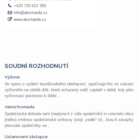
SOUDNÍ ROZHODNUTÍ
Výživné
Ve sporu o vydání bezdůvodného obohacení, spočívajícího ve vrácení
výživného na zletilé dítě, které ochuzený rodič zaplatil v době, kdy jeho
vyživovací povinnost k dítěti...
Valná hromada
Společnická dohoda není (neplyne-li z vůle společníků in concreto něco
jiného) změnou společenské smlouvy (stojí „vedle“ ní). Jsou-li závazky
převzaté společníky ve...
Ustanovení zástupce