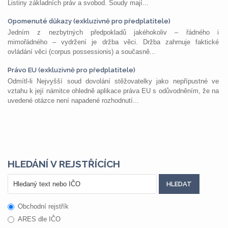
Listiny základních práv a svobod. Soudy mají...
Opomenuté důkazy (exkluzivně pro předplatitele)
Jedním z nezbytných předpokladů jakéhokoliv – řádného i
mimořádného – vydržení je držba věci. Držba zahrnuje faktické
ovládání věci (corpus possessionis) a současně...
Právo EU (exkluzivně pro předplatitele)
Odmítl-li Nejvyšší soud dovolání stěžovatelky jako nepřípustné ve
vztahu k její námitce ohledně aplikace práva EU s odůvodněním, že na
uvedené otázce není napadené rozhodnutí...
HLEDÁNÍ V REJSTŘÍCÍCH
Obchodní rejstřík
ARES dle IČO