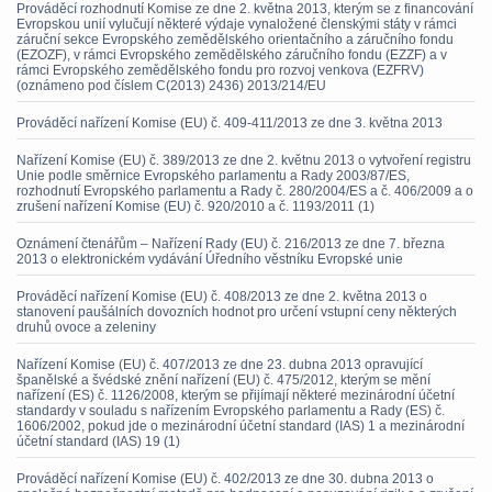
Prováděcí rozhodnutí Komise ze dne 2. května 2013, kterým se z financování
Evropskou unií vylučují některé výdaje vynaložené členskými státy v rámci
záruční sekce Evropského zemědělského orientačního a záručního fondu
(EZOZF), v rámci Evropského zemědělského záručního fondu (EZZF) a v
rámci Evropského zemědělského fondu pro rozvoj venkova (EZFRV)
(oznámeno pod číslem C(2013) 2436) 2013/214/EU
Prováděcí nařízení Komise (EU) č. 409-411/2013 ze dne 3. května 2013
Nařízení Komise (EU) č. 389/2013 ze dne 2. květnu 2013 o vytvoření registru
Unie podle směrnice Evropského parlamentu a Rady 2003/87/ES,
rozhodnutí Evropského parlamentu a Rady č. 280/2004/ES a č. 406/2009 a o
zrušení nařízení Komise (EU) č. 920/2010 a č. 1193/2011 (1)
Oznámení čtenářům – Nařízení Rady (EU) č. 216/2013 ze dne 7. března
2013 o elektronickém vydávání Úředního věstníku Evropské unie
Prováděcí nařízení Komise (EU) č. 408/2013 ze dne 2. května 2013 o
stanovení paušálních dovozních hodnot pro určení vstupní ceny některých
druhů ovoce a zeleniny
Nařízení Komise (EU) č. 407/2013 ze dne 23. dubna 2013 opravující
španělské a švédské znění nařízení (EU) č. 475/2012, kterým se mění
nařízení (ES) č. 1126/2008, kterým se přijímají některé mezinárodní účetní
standardy v souladu s nařízením Evropského parlamentu a Rady (ES) č.
1606/2002, pokud jde o mezinárodní účetní standard (IAS) 1 a mezinárodní
účetní standard (IAS) 19 (1)
Prováděcí nařízení Komise (EU) č. 402/2013 ze dne 30. dubna 2013 o