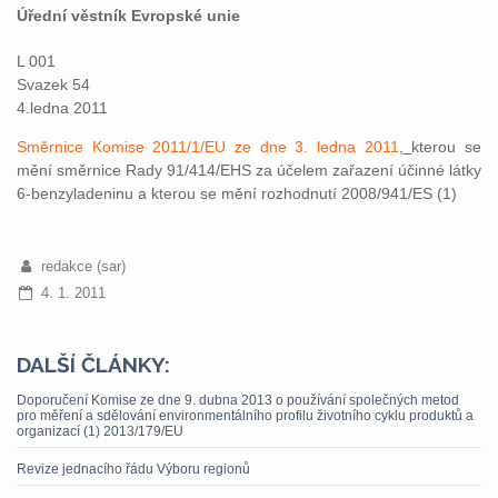
Úřední věstník Evropské unie
L 001
Svazek 54
4.ledna 2011
Směrnice Komise 2011/1/EU ze dne 3. ledna 2011
,
kterou se
mění směrnice Rady 91/414/EHS za účelem zařazení účinné látky
6-benzyladeninu a kterou se mění rozhodnutí 2008/941/ES (1)
redakce (sar)
4. 1. 2011
DALŠÍ ČLÁNKY:
Doporučení Komise ze dne 9. dubna 2013 o používání společných metod
pro měření a sdělování environmentálního profilu životního cyklu produktů a
organizací (1) 2013/179/EU
Revize jednacího řádu Výboru regionů