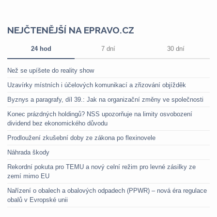
NEJČTENĚJŠÍ NA EPRAVO.CZ
24 hod
7 dní
30 dní
Než se upíšete do reality show
Uzavírky místních i účelových komunikací a zřizování objížděk
Byznys a paragrafy, díl 39.: Jak na organizační změny ve společnosti
Konec prázdných holdingů? NSS upozorňuje na limity osvobození
dividend bez ekonomického důvodu
Prodloužení zkušební doby ze zákona po flexinovele
Náhrada škody
Rekordní pokuta pro TEMU a nový celní režim pro levné zásilky ze
zemí mimo EU
Nařízení o obalech a obalových odpadech (PPWR) – nová éra regulace
obalů v Evropské unii