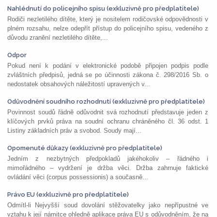
Nahlédnutí do policejního spisu (exkluzivně pro předplatitele)
Rodiči nezletilého dítěte, který je nositelem rodičovské odpovědnosti v
plném rozsahu, nelze odepřít přístup do policejního spisu, vedeného z
důvodu zranění nezletilého dítěte,...
Odpor
Pokud není k podání v elektronické podobě připojen podpis podle
zvláštních předpisů, jedná se po účinnosti zákona č. 298/2016 Sb. o
nedostatek obsahových náležitostí upravených v...
Odůvodnění soudního rozhodnutí (exkluzivně pro předplatitele)
Povinnost soudů řádně odůvodnit svá rozhodnutí představuje jeden z
klíčových prvků práva na soudní ochranu chráněného čl. 36 odst. 1
Listiny základních práv a svobod. Soudy mají...
Opomenuté důkazy (exkluzivně pro předplatitele)
Jedním z nezbytných předpokladů jakéhokoliv – řádného i
mimořádného – vydržení je držba věci. Držba zahrnuje faktické
ovládání věci (corpus possessionis) a současně...
Právo EU (exkluzivně pro předplatitele)
Odmítl-li Nejvyšší soud dovolání stěžovatelky jako nepřípustné ve
vztahu k její námitce ohledně aplikace práva EU s odůvodněním, že na