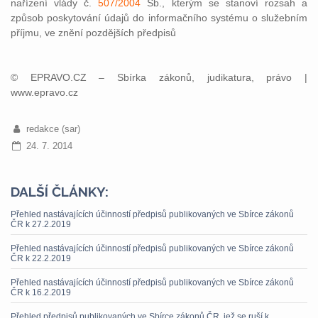
nařízení vlády č.
507/2004
Sb., kterým se stanoví rozsah a
způsob poskytování údajů do informačního systému o služebním
příjmu, ve znění pozdějších předpisů
© EPRAVO.CZ – Sbírka zákonů, judikatura, právo |
www.epravo.cz
redakce (sar)
24. 7. 2014
DALŠÍ ČLÁNKY:
Přehled nastávajících účinností předpisů publikovaných ve Sbírce zákonů
ČR k 27.2.2019
Přehled nastávajících účinností předpisů publikovaných ve Sbírce zákonů
ČR k 22.2.2019
Přehled nastávajících účinností předpisů publikovaných ve Sbírce zákonů
ČR k 16.2.2019
Přehled předpisů publikovaných ve Sbírce zákonů ČR, jež se ruší k