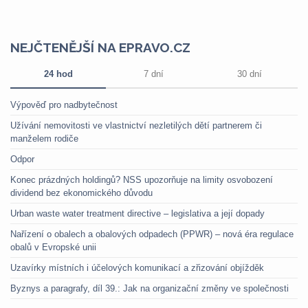
NEJČTENĚJŠÍ NA EPRAVO.CZ
24 hod
7 dní
30 dní
Výpověď pro nadbytečnost
Užívání nemovitosti ve vlastnictví nezletilých dětí partnerem či
manželem rodiče
Odpor
Konec prázdných holdingů? NSS upozorňuje na limity osvobození
dividend bez ekonomického důvodu
Urban waste water treatment directive – legislativa a její dopady
Nařízení o obalech a obalových odpadech (PPWR) – nová éra regulace
obalů v Evropské unii
Uzavírky místních i účelových komunikací a zřizování objížděk
Byznys a paragrafy, díl 39.: Jak na organizační změny ve společnosti