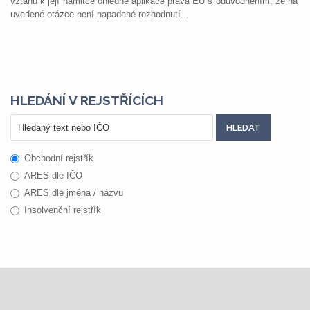
vztahu k její námitce ohledně aplikace práva EU s odůvodněním, že na
uvedené otázce není napadené rozhodnutí...
HLEDÁNÍ V REJSTŘÍCÍCH
Obchodní rejstřík
ARES dle IČO
ARES dle jména / názvu
Insolvenční rejstřík