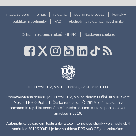
mapa serveru
o nás
reklama
podmínky provozu
kontakty
publikační podmínky
FAQ
obchodní a reklamační podmínky
Ochrana osobních údajů - GDPR
Nastavení cookies
© EPRAVO.CZ, a.s. 1999-2026, ISSN 1213-189X
Provozovatelem serveru je EPRAVO.CZ, a.s. se sídlem Dušní 907/10, Staré
Město, 110 00 Praha 1, Česká republika, IČ: 26170761, zapsaná v
obchodním rejstříku vedeném Městským soudem v Praze pod spisovou
značkou B 6510.
Automatické vytěžování textů a dat z této internetové stránky ve smyslu čl. 4
směrnice 2019/790/EU je bez souhlasu EPRAVO.CZ, a.s. zakázáno.