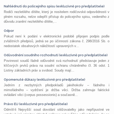
Nahlédnutí do policejního spisu (exkluzivně pro předplatitele)
Rodiči nezletilého dítěte, který je nositelem rodičovské odpovědnosti v
plném rozsahu, nelze odepřít přístup do policejního spisu, vedeného z
důvodu zranění nezletilého dítěte,...
Odpor
Pokud není k podání v elektronické podobě připojen podpis podle
zvláštních předpisů, jedná se po účinnosti zákona č. 298/2016 Sb. o
nedostatek obsahových náležitostí upravených v...
Odůvodnění soudního rozhodnutí (exkluzivně pro předplatitele)
Povinnost soudů řádně odůvodnit svá rozhodnutí představuje jeden z
klíčových prvků práva na soudní ochranu chráněného čl. 36 odst. 1
Listiny základních práv a svobod. Soudy mají...
Opomenuté důkazy (exkluzivně pro předplatitele)
Jedním z nezbytných předpokladů jakéhokoliv – řádného i
mimořádného – vydržení je držba věci. Držba zahrnuje faktické
ovládání věci (corpus possessionis) a současně...
Právo EU (exkluzivně pro předplatitele)
Odmítl-li Nejvyšší soud dovolání stěžovatelky jako nepřípustné ve