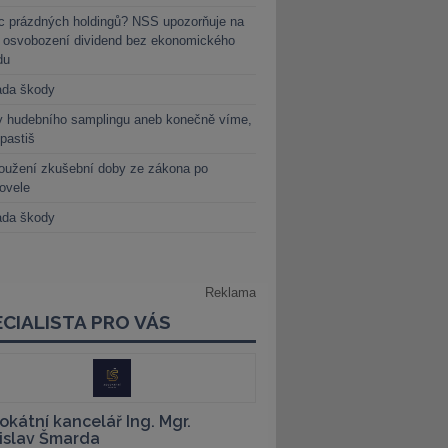
c prázdných holdingů? NSS upozorňuje na
y osvobození dividend bez ekonomického
du
ada škody
y hudebního samplingu aneb konečně víme,
 pastiš
oužení zkušební doby ze zákona po
novele
ada škody