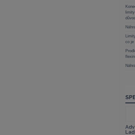
Kone
limit
důvo
Náhr
Limit
co je
Prodl
flexi
Náhr