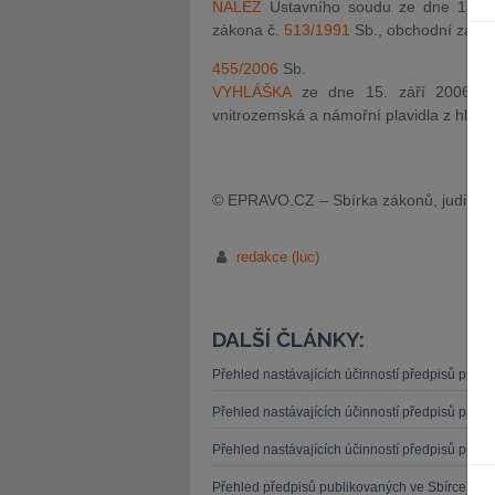
NÁLEZ
Ústavního soudu ze dne 13. č
zákona č.
513/1991
Sb., obchodní zákon
455/2006
Sb.
VYHLÁŠKA
ze dne 15. září 2006 o s
vnitrozemská a námořní plavidla z hledi
© EPRAVO.CZ – Sbírka zákonů, judikatu
redakce (luc)
DALŠÍ ČLÁNKY:
Přehled nastávajících účinností předpisů publ
Přehled nastávajících účinností předpisů publ
Přehled nastávajících účinností předpisů publ
Přehled předpisů publikovaných ve Sbírce záko