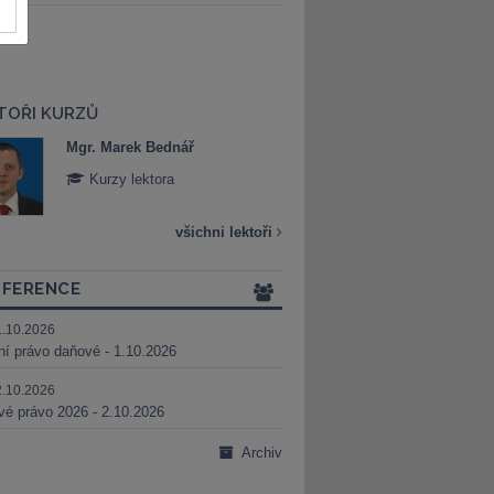
TOŘI KURZŮ
Mgr. Marek Bednář
Mgr. Veronika 
Kurzy lektora
Kurzy lektora
všichni lektoři
FERENCE
1.10.2026
ní právo daňové - 1.10.2026
2.10.2026
é právo 2026 - 2.10.2026
Archiv