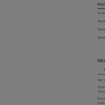
MAG
AI pr
Monit
Monit
Monit
NE
Než s
Uzaví
zřizo
Byzny
změn