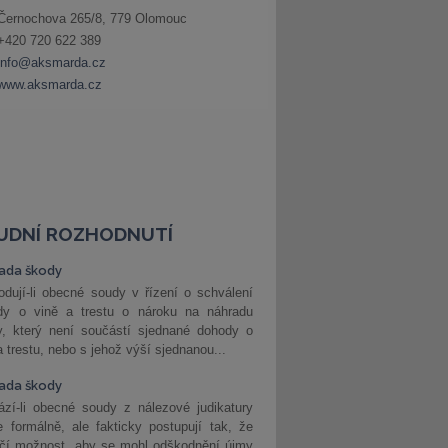
UDNÍ ROZHODNUTÍ
ada škody
dují-li obecné soudy v řízení o schválení
dy o vině a trestu o nároku na náhradu
y, který není součástí sjednané dohody o
a trestu, nebo s jehož výší sjednanou...
ada škody
zí-li obecné soudy z nálezové judikatury
 formálně, ale fakticky postupují tak, že
učí možnost, aby se mohl odškodnění újmy