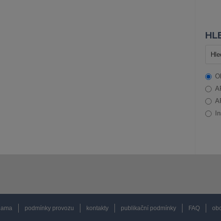
HLE
O
A
A
In
lama
podmínky provozu
kontakty
publikační podmínky
FAQ
obc