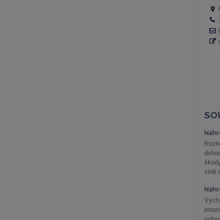
SO
Náhr
Rozho
doho
škod
vině 
Náhr
Vychá
pouze
vylo