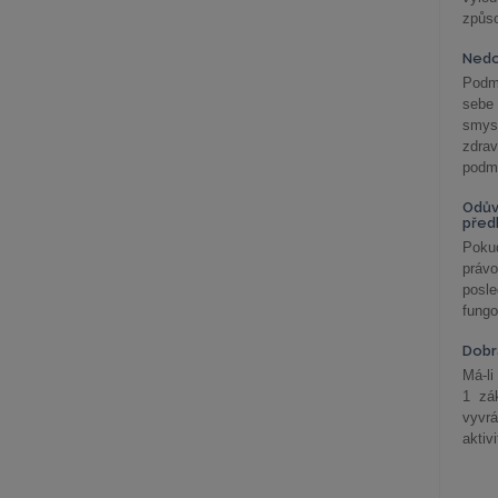
způs
Nedo
Podm
sebe
smys
zdra
podmí
Odův
před
Pokud
práv
posle
fungo
Dobrá
Má-li
1 zá
vyvrá
aktiv