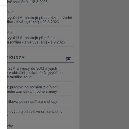
ne - živé vysílání) - 18.8.2026
5.08.2026
ické využití AI nástrojů při analýze a tvorbě
 (online - živé vysílání) - 25.8.2026
1.09.2026
ické využití AI nástrojů při práci s
aturou (online - živé vysílání) - 1.9.2026
INE KURZY
y ze SJM a vnosy do SJM a jejich
izace v aktuální judikatuře Nejvyššího
u a Ústavního soudu
věď z pracovního poměru z důvodu
luveného zameškání jedné směny
„tlačítková povinnost“ pro e-shopy
a cenových ujednání ve smlouvách v
etice
é stavby