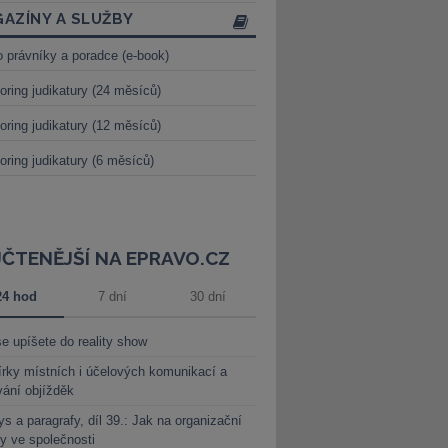
AZÍNY A SLUŽBY
o právníky a poradce (e-book)
oring judikatury (24 měsíců)
oring judikatury (12 měsíců)
oring judikatury (6 měsíců)
JČTENĚJŠÍ NA EPRAVO.CZ
24 hod
7 dní
30 dní
e upíšete do reality show
rky místních i účelových komunikací a
vání objížděk
s a paragrafy, díl 39.: Jak na organizační
y ve společnosti