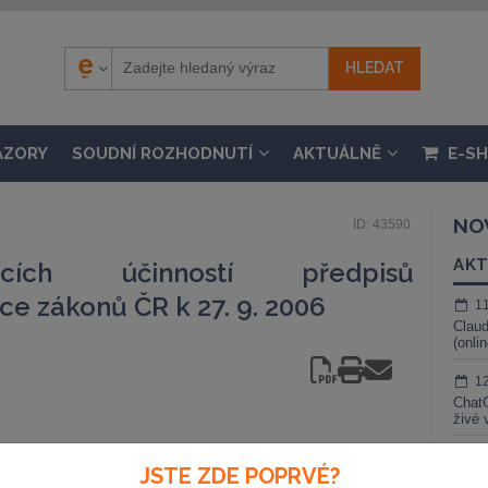
ÁZORY
SOUDNÍ ROZHODNUTÍ
AKTUÁLNĚ
E-S
NO
ID: 43590
AKT
ících účinností předpisů
ce zákonů ČR k 27. 9. 2006
1
Claud
(onli
1
ChatG
živé 
1
JSTE ZDE POPRVÉ?
Gemin