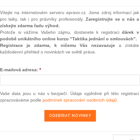
ervna 2006 ve věci návrhu na zrušení ustanovení § 446
(onli
ík, ve znění pozdějších předpisů
Vítejte na internetovém serveru epravo.cz. Jsme zdroj informací jak
2
pro laiky, tak i pro právníky profesionály.
Zaregistrujte se u nás a
Prakt
smluv
získejte zdarma řadu výhod.
tanovení požadavků na kvalitu paliv používaných pro
Protože si vážíme Vašeho zájmu, dostanete k registraci
dárek v
ska ochrany ovzduší
0
podobě unikátního online kurzu "Taktika jednání o smlouvách".
Prakt
Registrace je zdarma, k ničemu Vás nezavazuje
a získáte
judik
každodenní přehled o novinkách ve světě práva.
ra, právo |
www.epravo.cz
ONL
E-mailová adresa:
*
27. 9. 2006
Vnos
valor
soud
Vaše data jsou u nás v bezpečí. Údaje vyplněné při této registraci
Výpo
neom
zpracováváme podle
podmínek zpracování osobních údajů
ikovaných ve Sbírce zákonů ČR k 27.2.2019
Nová 
ikovaných ve Sbírce zákonů ČR k 22.2.2019
Změn
energ
ikovaných ve Sbírce zákonů ČR k 16.2.2019
Čern
nů ČR, jež se ruší k 15.2.2019