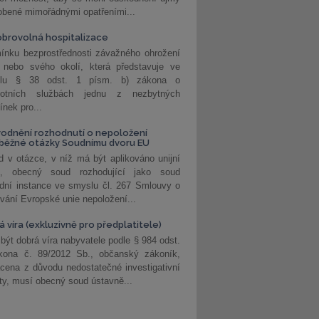
obené mimořádnými opatřeními...
brovolná hospitalizace
ínku bezprostřednosti závažného ohrožení
 nebo svého okolí, která představuje ve
lu § 38 odst. 1 písm. b) zákona o
votních službách jednu z nezbytných
nek pro...
odnění rozhodnutí o nepoložení
běžné otázky Soudnímu dvoru EU
 v otázce, v níž má být aplikováno unijní
o, obecný soud rozhodující jako soud
dní instance ve smyslu čl. 267 Smlouvy o
vání Evropské unie nepoložení...
 víra (exkluzivně pro předplatitele)
 být dobrá víra nabyvatele podle § 984 odst.
kona č. 89/2012 Sb., občanský zákoník,
cena z důvodu nedostatečné investigativní
ity, musí obecný soud ústavně...