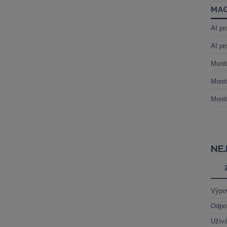
MAG
AI pr
AI pr
Monit
Monit
Monit
NE
Výpo
Odpo
Užívá