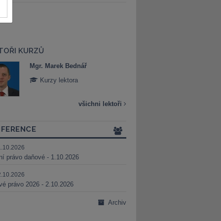
TOŘI KURZŮ
Mgr. Marek Bednář
Mgr. Veronika 
Kurzy lektora
Kurzy lektora
všichni lektoři
FERENCE
1.10.2026
ní právo daňové - 1.10.2026
2.10.2026
é právo 2026 - 2.10.2026
Archiv