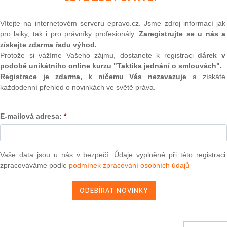
 dluhopisovém programu na úhradu části schodku státního
(onli
011 převyšujícího rozpočtovaný schodek a o státním
2
Vítejte na internetovém serveru epravo.cz. Jsme zdroj informací jak
ch závazků státu splatných v roce 2013
Prakt
pro laiky, tak i pro právníky profesionály.
Zaregistrujte se u nás a
smluv
získejte zdarma řadu výhod.
ra, právo |
www.epravo.cz
Protože si vážíme Vašeho zájmu, dostanete k registraci
dárek v
0
podobě unikátního online kurzu "Taktika jednání o smlouvách".
Prakt
judik
Registrace je zdarma, k ničemu Vás nezavazuje
a získáte
27. 9. 2013
každodenní přehled o novinkách ve světě práva.
ONL
E-mailová adresa:
*
Vnos
valor
soud
ikovaných ve Sbírce zákonů ČR k 27.2.2019
Výpo
Vaše data jsou u nás v bezpečí. Údaje vyplněné při této registraci
ikovaných ve Sbírce zákonů ČR k 22.2.2019
neom
zpracováváme podle
podmínek zpracování osobních údajů
ikovaných ve Sbírce zákonů ČR k 16.2.2019
Nová 
nů ČR, jež se ruší k 15.2.2019
Změn
energ
ikovaných ve Sbírce zákonů ČR k 15.2.2019
Čern
ikovaných ve Sbírce zákonů ČR k 9.2.2019