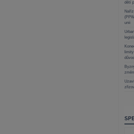
dětí 
Naříz
(PPWR
unii
Urban
legis
Kone
limit
důvo
Byzny
změn
Uzaví
zřizo