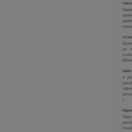
Valn
Spol
spol
spole
závaz
Usta
Účast
se n
zvol
Může 
Náhr
V př
pova
záko
prov
z...
Náje
Obec
poru
řízen