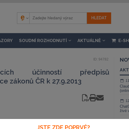
ÁZORY
SOUDNÍ ROZHODNUTÍ
AKTUÁLNĚ
E-S
NO
ID: 94782
AKT
ících účinností předpisů
ce zákonů ČR k 27.9.2013
1
Claud
(onli
1
ChatG
živé 
1
JSTE ZDE POPRVÉ?
Gemin