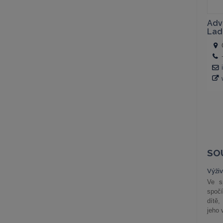
SO
Výži
Ve s
spočí
dítě,
jeho 