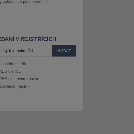
ny základních práv a svobod,...
DÁNÍ V REJSTŘÍCÍCH
bchodní rejstřík
RES dle IČO
RES dle jména / názvu
solvenční rejstřík