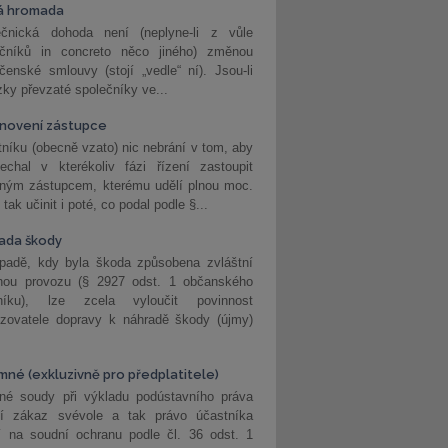
á hromada
ečnická dohoda není (neplyne-li z vůle
ečníků in concreto něco jiného) změnou
čenské smlouvy (stojí „vedle“ ní). Jsou-li
ky převzaté společníky ve...
novení zástupce
níku (obecně vzato) nic nebrání v tom, aby
echal v kterékoliv fázi řízení zastoupit
eným zástupcem, kterému udělí plnou moc.
tak učinit i poté, co podal podle §...
ada škody
ípadě, kdy byla škoda způsobena zvláštní
hou provozu (§ 2927 odst. 1 občanského
níku), lze zcela vyloučit povinnost
ozovatele dopravy k náhradě škody (újmy)
mné (exkluzivně pro předplatitele)
né soudy při výkladu podústavního práva
ší zákaz svévole a tak právo účastníka
í na soudní ochranu podle čl. 36 odst. 1