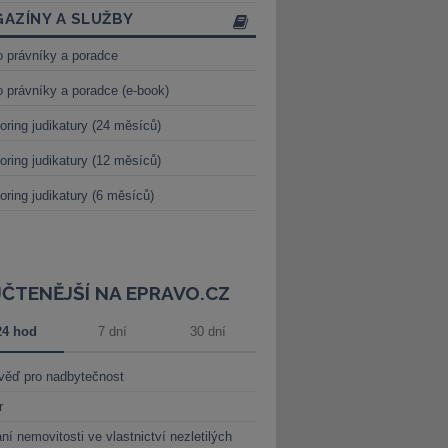
AZÍNY A SLUŽBY
o právníky a poradce
o právníky a poradce (e-book)
oring judikatury (24 měsíců)
oring judikatury (12 měsíců)
oring judikatury (6 měsíců)
JČTENĚJŠÍ NA EPRAVO.CZ
24 hod
7 dní
30 dní
věď pro nadbytečnost
r
ní nemovitosti ve vlastnictví nezletilých