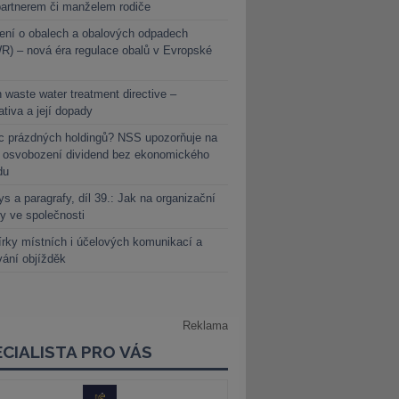
partnerem či manželem rodiče
ení o obalech a obalových odpadech
) – nová éra regulace obalů v Evropské
 waste water treatment directive –
lativa a její dopady
c prázdných holdingů? NSS upozorňuje na
y osvobození dividend bez ekonomického
du
s a paragrafy, díl 39.: Jak na organizační
y ve společnosti
rky místních i účelových komunikací a
vání objížděk