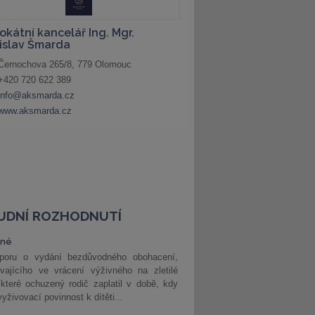
UDNÍ ROZHODNUTÍ
vné
poru o vydání bezdůvodného obohacení,
vajícího ve vrácení výživného na zletilé
 které ochuzený rodič zaplatil v době, kdy
vyživovací povinnost k dítěti...