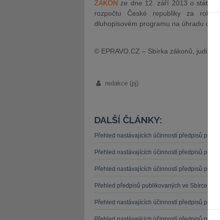
ZÁKON
ze dne 12. září 2013 o státním
rozpočtu České republiky za rok 2
dluhopisovém programu na úhradu další
© EPRAVO.CZ – Sbírka zákonů, judikatu
redakce (pj)
DALŠÍ ČLÁNKY:
Přehled nastávajících účinností předpisů publ
Přehled nastávajících účinností předpisů publ
Přehled nastávajících účinností předpisů publ
Přehled předpisů publikovaných ve Sbírce záko
Přehled nastávajících účinností předpisů publ
Přehled nastávajících účinností předpisů publ