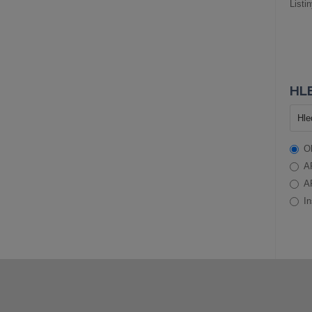
Listi
HLE
O
A
A
In