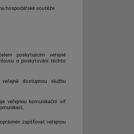
nu hospodářské soutěže.
elem poskytujícím veřejně
louvu o poskytování těchto
 veřejně dostupnou
službu
ťuje
veřejnou komunikační síť
komunikací
,
e oprávněn zajišťovat
veřejnou