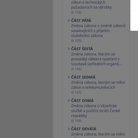
zákon o technických
požadavcích na výrobky
(§ 154)
ČÁST PÁTÁ
Změna zákona o změně zákonů
souvisejících s přijetím
služebního zákona
(§ 155)
ČÁST ŠESTÁ
Změna zákona, kterým se
provádějí některá opatření v
soustavě ústředních orgánů…
(§ 156)
ČÁST SEDMÁ
Změna zákona, kterým se mění
zákon o telekomunikacích
(§ 157)
ČÁST OSMÁ
Změna zákona o Vězeňské
službě a justiční stráži České
republiky
(§ 158)
ČÁST DEVÁTÁ
Změna zákona, kterým se mění