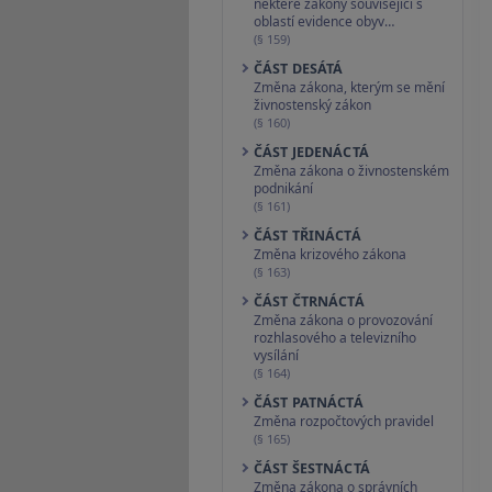
některé zákony související s
oblastí evidence obyv…
(§ 159)
ČÁST DESÁTÁ
Změna zákona, kterým se mění
živnostenský zákon
(§ 160)
ČÁST JEDENÁCTÁ
Změna zákona o živnostenském
podnikání
(§ 161)
ČÁST TŘINÁCTÁ
Změna krizového zákona
(§ 163)
ČÁST ČTRNÁCTÁ
Změna zákona o provozování
rozhlasového a televizního
vysílání
(§ 164)
ČÁST PATNÁCTÁ
Změna rozpočtových pravidel
(§ 165)
ČÁST ŠESTNÁCTÁ
Změna zákona o správních