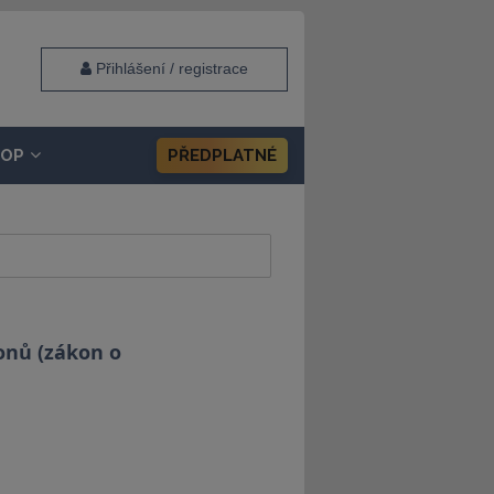
Přihlášení / registrace
HOP
PŘEDPLATNÉ
onů (zákon o