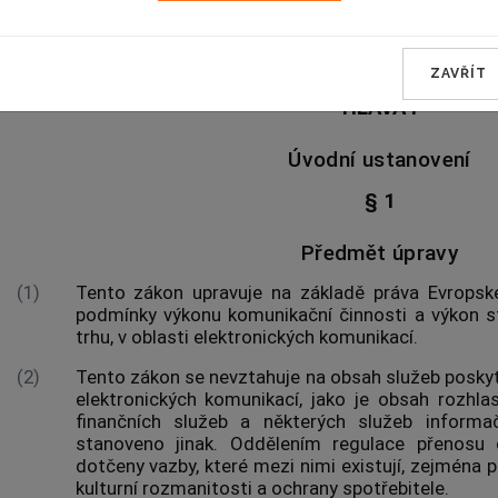
ELEKTRONICKÉ KOMUNIK
ZAVŘÍT
HLAVA I
Úvodní ustanovení
§ 1
Předmět úpravy
(1)
Tento zákon upravuje na základě práva Evropsk
podmínky výkonu komunikační činnosti a výkon s
trhu, v oblasti elektronických komunikací.
(2)
Tento zákon se nevztahuje na obsah služeb poskyt
elektronických komunikací, jako je obsah rozhlas
finančních služeb a některých služeb informačn
stanoveno jinak. Oddělením regulace přenosu
dotčeny vazby, které mezi nimi existují, zejména pr
kulturní rozmanitosti a ochrany
spotřebitele
.