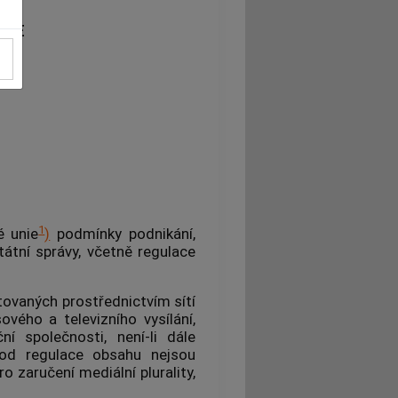
ACE
1
é unie
)
podmínky podnikání,
tátní správy, včetně
regulace
ovaných prostřednictvím sítí
ového a televizního vysílání,
í společnosti, není-li dále
 od regulace obsahu nejsou
o zaručení mediální plurality,