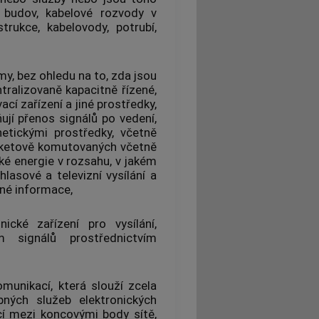
 budov, kabelové rozvody v
rukce, kabelovody, potrubí,
, bez ohledu na to, zda jsou
tralizovaně kapacitně řízené,
cí zařízení a jiné prostředky,
ují přenos signálů po vedení,
etickými prostředky, včetně
paketově komutovaných včetně
ické energie v rozsahu, v jakém
hlasové a televizní vysílání a
ené informace,
ické zařízení pro vysílání,
m signálů prostřednictvím
omunikací, která slouží zcela
upných
služeb elektronických
cí mezi
koncovými body sítě
,