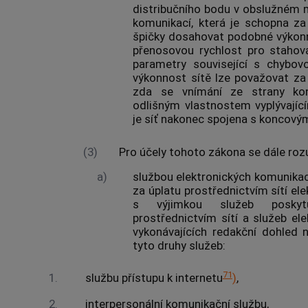
distribučního bodu v obslužném 
komunikací
, která je schopna z
špičky dosahovat podobné výkonn
přenosovou rychlost pro stahová
parametry související s chybovos
výkonnost sítě lze považovat za
zda se vnímání ze strany
ko
odlišným vlastnostem vyplývajíc
je síť nakonec spojena s
koncovým
(3)
Pro účely tohoto zákona se dále ro
a)
službou elektronických komunikac
za úplatu prostřednictvím
sítí el
s výjimkou služeb poskytu
prostřednictvím sítí a
služeb el
vykonávajících redakční dohled
tyto druhy služeb:
71
1.
službu
přístupu
k internetu
)
,
2.
interpersonální komunikační službu
,