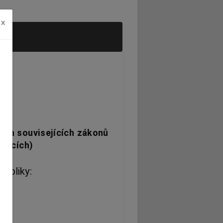
x
ých souvisejících zákonů
ikacích)
ubliky: