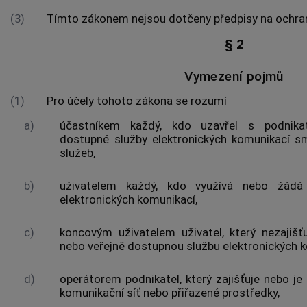
(3)
Tímto zákonem nejsou dotčeny předpisy na ochra
§ 2
Vymezení pojmů
(1)
Pro účely tohoto zákona se rozumí
a)
účastníkem
každý, kdo uzavřel s podnikat
dostupné
služby elektronických komunikací
sm
služeb,
b)
uživatelem
každý, kdo využívá nebo žádá
elektronických komunikací
,
c)
koncovým uživatelem
uživatel
, který nezajiš
nebo veřejně dostupnou
službu elektronických 
d)
operátorem
podnikatel, který zajišťuje nebo j
komunikační síť
nebo
přiřazené prostředky
,