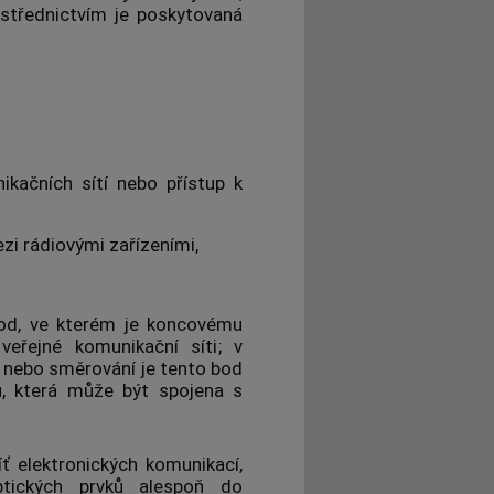
ostřednictvím je poskytovaná
,
ikačních sítí
nebo
přístup
k
ezi
rádiovými zařízeními
,
od, ve kterém je
koncovému
k
veřejné komunikační síti
; v
i nebo směrování je tento bod
u, která může být spojena s
íť elektronických komunikací
,
tických prvků alespoň do