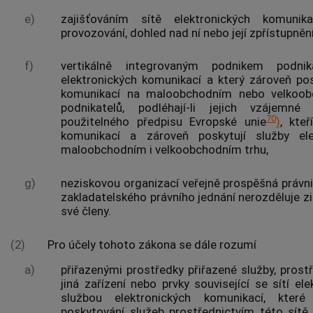
e)
zajišťováním sítě elektronických komunik
provozování, dohled nad ní nebo její zpřístupnění
f)
vertikálně integrovaným podnikem podni
elektronických komunikací
a který zároveň po
komunikací
na maloobchodním nebo velkoobc
podnikatelů, podléhají-li jejich vzájemn
70
použitelného předpisu Evropské unie
)
, kteř
komunikací
a zároveň poskytují
služby el
maloobchodním i velkoobchodním trhu,
g)
neziskovou organizací
veřejně prospěšná právni
zakladatelského právního jednání nerozděluje zis
své členy.
(2)
Pro účely tohoto zákona se dále rozumí
a)
přiřazenými prostředky
přiřazené služby
, prost
jiná zařízení nebo prvky související se
sítí el
službou elektronických komunikací
, které
poskytování služeb prostřednictvím této sítě