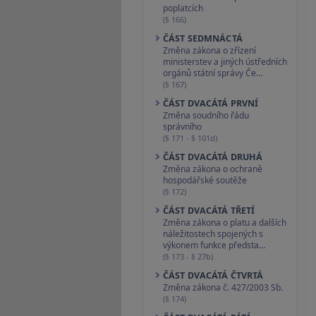
poplatcích
(§ 166)
ČÁST SEDMNÁCTÁ
Změna zákona o zřízení
ministerstev a jiných ústředních
orgánů státní správy Če…
(§ 167)
ČÁST DVACÁTÁ PRVNÍ
Změna soudního řádu
správního
(§ 171 - § 101d)
ČÁST DVACÁTÁ DRUHÁ
Změna zákona o ochraně
hospodářské soutěže
(§ 172)
ČÁST DVACÁTÁ TŘETÍ
Změna zákona o platu a dalších
náležitostech spojených s
výkonem funkce předsta…
(§ 173 - § 27b)
ČÁST DVACÁTÁ ČTVRTÁ
Změna zákona č. 427/2003 Sb.
(§ 174)