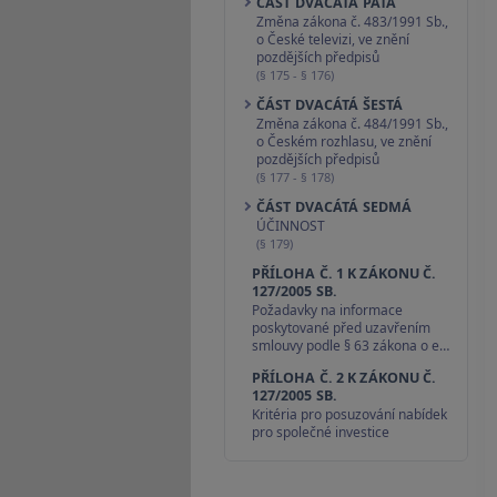
ČÁST DVACÁTÁ PÁTÁ
Změna zákona č. 483/1991 Sb.,
o České televizi, ve znění
pozdějších předpisů
(§ 175 - § 176)
ČÁST DVACÁTÁ ŠESTÁ
Změna zákona č. 484/1991 Sb.,
o Českém rozhlasu, ve znění
pozdějších předpisů
(§ 177 - § 178)
ČÁST DVACÁTÁ SEDMÁ
ÚČINNOST
(§ 179)
PŘÍLOHA Č. 1 K ZÁKONU Č.
127/2005 SB.
Požadavky na informace
poskytované před uzavřením
smlouvy podle § 63 zákona o e…
PŘÍLOHA Č. 2 K ZÁKONU Č.
127/2005 SB.
Kritéria pro posuzování nabídek
pro společné investice