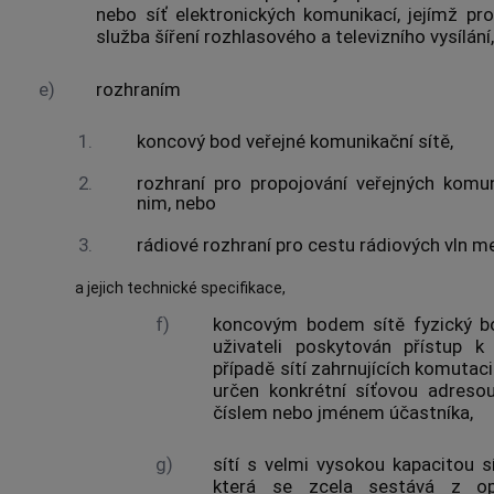
nebo
síť elektronických komunikací
, jejímž pr
služba šíření rozhlasového a televizního vysílání
e)
rozhraním
1.
koncový bod
veřejné komunikační sítě
,
2.
rozhraní pro propojování
veřejných komun
nim, nebo
3.
rádiové rozhraní pro cestu rádiových vln m
a jejich technické specifikace,
f)
koncovým bodem sítě
fyzický b
uživateli
poskytován
přístup
případě sítí zahrnujících komutac
určen konkrétní síťovou adreso
číslem nebo jménem
účastníka
,
g)
sítí s velmi vysokou kapacitou
s
která se zcela sestává z op