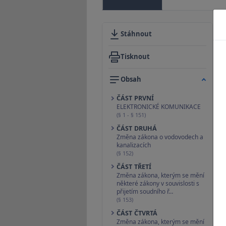
Stáhnout
Tisknout
Obsah
ČÁST PRVNÍ
ELEKTRONICKÉ KOMUNIKACE
(§ 1 - § 151)
ČÁST DRUHÁ
Změna zákona o vodovodech a
kanalizacích
(§ 152)
ČÁST TŘETÍ
Změna zákona, kterým se mění
některé zákony v souvislosti s
přijetím soudního ř…
(§ 153)
ČÁST ČTVRTÁ
Změna zákona, kterým se mění