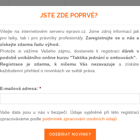
JSTE ZDE POPRVÉ?
Aktuální znění
od 1. 1. 2026
Vítejte na internetovém serveru epravo.cz. Jsme zdroj informací jak
pro laiky, tak i pro právníky profesionály.
Zaregistrujte se u nás a
127
získejte zdarma řadu výhod.
Protože si vážíme Vašeho zájmu, dostanete k registraci
dárek v
ZÁKON
podobě unikátního online kurzu "Taktika jednání o smlouvách".
Registrace je zdarma, k ničemu Vás nezavazuje
a získáte
ze dne 22. února 2005
každodenní přehled o novinkách ve světě práva.
o elektronických komunikacích a o změně někter
E-mailová adresa:
*
(zákon o elektronických komun
Parlament se usnesl na tomto zákoně České rep
Vaše data jsou u nás v bezpečí. Údaje vyplněné při této registraci
zpracováváme podle
podmínek zpracování osobních údajů
ČÁST PRVNÍ