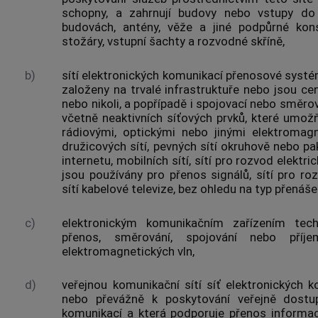
schopny, a zahrnují budovy nebo vstupy do
budovách, antény, věže a jiné podpůrné konst
stožáry, vstupní šachty a rozvodné skříně,
b)
sítí elektronických komunikací
přenosové systémy
založeny na trvalé infrastruktuře nebo jsou cen
nebo nikoli, a popřípadě i spojovací nebo směrova
včetně neaktivních síťových prvků, které umožň
rádiovými, optickými nebo jinými elektromagn
družicových sítí, pevných sítí okruhově nebo 
internetu, mobilních sítí, sítí pro rozvod elektr
jsou používány pro přenos signálů, sítí pro roz
sítí kabelové televize, bez ohledu na typ přenáš
c)
elektronickým komunikačním zařízením
techn
přenos, směrování, spojování nebo příje
elektromagnetických vln,
d)
veřejnou komunikační sítí
síť elektronických k
nebo převážně k poskytování veřejně dost
komunikací
a která podporuje přenos informa