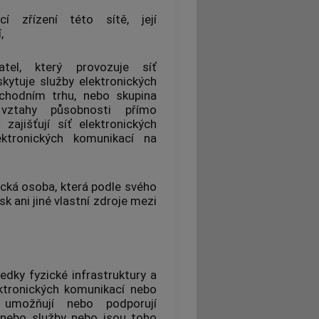
ací zřízení této sítě
, její
,
katel, který provozuje
síť
skytuje
služby elektronických
hodním trhu, nebo skupina
é vztahy působnosti přímo
í zajišťují
síť elektronických
ektronických komunikací
na
cká osoba, která podle svého
k ani jiné vlastní zdroje mezi
ředky fyzické infrastruktury a
ektronických komunikací
nebo
 umožňují nebo podporují
 nebo služby nebo jsou toho