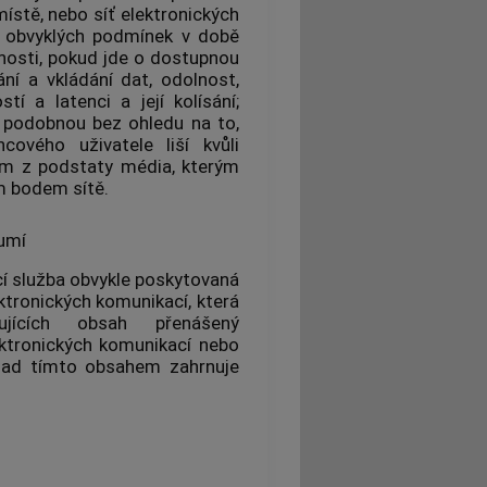
místě, nebo
síť elektronických
a obvyklých podmínek v době
osti, pokud jde o dostupnou
ní a vkládání dat, odolnost,
tí a latenci a její kolísání;
 podobnou bez ohledu na to,
ncového uživatele
liší kvůli
ím z podstaty média, kterým
 bodem sítě
.
zumí
í
služba obvykle poskytovaná
ektronických komunikací
, která
jících obsah přenášený
ektronických komunikací
nebo
 nad tímto obsahem zahrnuje