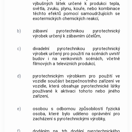
výbušných látek určené k produkci tepla,
světla, zvuku, plynu, kouře, nebo kombinace
těchto efektů pomocí samoudržujících se
exotermických chemických reakcí,
b)
zábavní pyrotechnikou
pyrotechnický
výrobek
určený k zábavním účelům,
c)
divadelní pyrotechnikou
pyrotechnický
výrobek
určený pro použití na scénách uvnitř
budov i na venkovních scénách, včetně
filmových a televizních produkcí,
d)
pyrotechnickým výrobkem
pro použití ve
vozidle součást bezpečnostního zařízení ve
vozidle, která obsahuje pyrotechnické látky
používané k aktivaci tohoto nebo jiného
zařízení,
e)
osobou s odbornou způsobilostí
fyzická
osoba, které bylo uděleno oprávnění pro
zacházení s
pyrotechnickými výrobky
,
f)
dodáním na trh
dodání
pyrotechnického