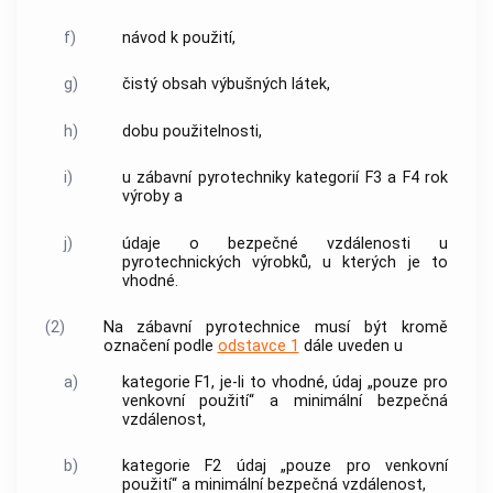
f)
návod k použití,
g)
čistý obsah výbušných látek,
h)
dobu použitelnosti,
i)
u
zábavní pyrotechniky
kategorií F3 a F4 rok
výroby a
j)
údaje o bezpečné vzdálenosti u
pyrotechnických výrobků
, u kterých je to
vhodné.
(2)
Na
zábavní pyrotechnice
musí být kromě
označení podle
odstavce 1
dále uveden u
a)
kategorie F1, je-li to vhodné, údaj „pouze pro
venkovní použití“ a minimální bezpečná
vzdálenost,
b)
kategorie F2 údaj „pouze pro venkovní
použití“ a minimální bezpečná vzdálenost,