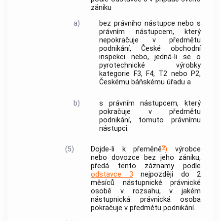
zániku
a)
bez právního nástupce nebo s
právním nástupcem, který
nepokračuje v předmětu
podnikání, České obchodní
inspekci nebo, jedná-li se o
pyrotechnické výrobky
kategorie F3, F4, T2 nebo P2,
Českému báňskému úřadu a
b)
s právním nástupcem, který
pokračuje v předmětu
podnikání, tomuto právnímu
nástupci.
9
(5)
Dojde-li k přeměně
)
výrobce
nebo
dovozce
bez jeho zániku,
předá tento záznamy podle
odstavce 3
nejpozději do 2
měsíců nástupnické právnické
osobě v rozsahu, v jakém
nástupnická právnická osoba
pokračuje v předmětu podnikání.