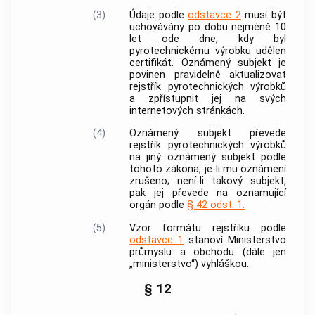
(3)
Údaje podle
odstavce 2
musí být
uchovávány po dobu nejméně 10
let ode dne, kdy byl
pyrotechnickému výrobku
udělen
certifikát
.
Oznámený subjekt
je
povinen pravidelně aktualizovat
rejstřík
pyrotechnických výrobků
a zpřístupnit jej na svých
internetových stránkách.
(4)
Oznámený subjekt
převede
rejstřík
pyrotechnických výrobků
na jiný
oznámený subjekt
podle
tohoto zákona, je-li mu oznámení
zrušeno; není-li takový subjekt,
pak jej převede na oznamující
orgán podle
§ 42 odst. 1.
(5)
Vzor formátu rejstříku podle
odstavce 1
stanoví Ministerstvo
průmyslu a obchodu (dále jen
„ministerstvo“) vyhláškou.
§ 12