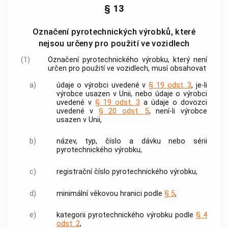
§ 13
Označení pyrotechnických výrobků, které
nejsou určeny pro použití ve vozidlech
(1)
Označení
pyrotechnického výrobku
, který není
určen pro použití ve vozidlech, musí obsahovat
a)
údaje o
výrobci
uvedené v
§ 19 odst. 3
, je-li
výrobce
usazen v Unii, nebo údaje o
výrobci
uvedené v
§ 19 odst. 3
a údaje o
dovozci
uvedené v
§ 20 odst. 5
, není-li
výrobce
usazen v Unii,
b)
název, typ, číslo a dávku nebo sérii
pyrotechnického výrobku
,
c)
registrační číslo
pyrotechnického výrobku
,
d)
minimální věkovou hranici podle
§ 5
,
e)
kategorii
pyrotechnického výrobku
podle
§ 4
odst. 2
,