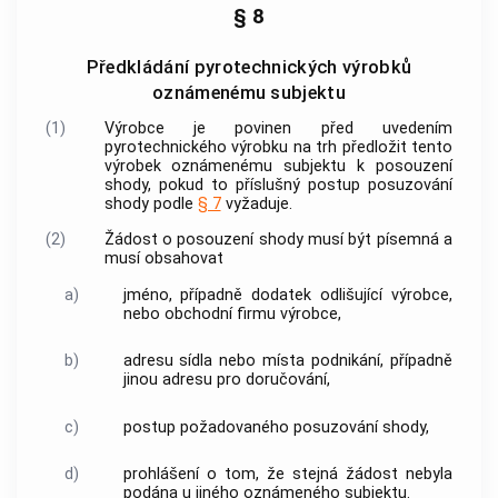
§ 8
Předkládání pyrotechnických výrobků
oznámenému subjektu
(1)
Výrobce
je povinen před uvedením
pyrotechnického výrobku
na trh předložit tento
výrobek
oznámenému subjektu
k
posouzení
shody
, pokud to příslušný postup posuzování
shody podle
§ 7
vyžaduje.
(2)
Žádost o
posouzení shody
musí být písemná a
musí obsahovat
a)
jméno, případně dodatek odlišující
výrobce
,
nebo obchodní firmu
výrobce
,
b)
adresu sídla nebo místa podnikání, případně
jinou adresu pro doručování,
c)
postup požadovaného posuzování shody,
d)
prohlášení o tom, že stejná žádost nebyla
podána u jiného
oznámeného subjektu
.