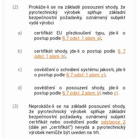
(2)
Prokáže-li se na základě
posouzení shody
, že
pyrotechnický výrobek
splňuje základní
bezpečnostní požadavky,
oznámený subjekt
vydá
výrobci
a)
certifikát
EU přezkoušení typu, jde-li o
postup podle
§ 7 odst. 1 písm. a)
,
b)
certifikát
shody, jde-li o postup podle
§ 7
odst. 1 písm. b)
,
c)
osvědčení o schválení systému jakosti, jde-li
o postup podle
§ 7 odst. 1 písm. c)
,
d)
osvědčení o
posouzení shody
, jde-li o
postup podle
§ 7 odst. 2 písm. b)
nebo
c)
.
(3)
Neprokáže-li se na základě
posouzení shody
,
že
pyrotechnický výrobek
splňuje základní
bezpečnostní požadavky,
oznámený subjekt
certifikát
nebo osvědčení podle
odstavce 2
(dále jen „
certifikát
“) nevydá a
pyrotechnický
výrobek
nemůže být uveden na trh.