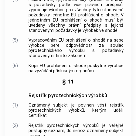
s požadavky podle více právních předpisů,
vypracuje
výrobce
pro všechny tyto stanovené
požadavky jednotné EU prohlášení o shodě. V
jednotném EU prohlášení o shodě musí být
uvedeny všechny právní předpisy, s jejichž
stanovenými požadavky je výrobek ve shodě.
(5)
Vypracováním EU prohlášení o shodě na sebe
výrobce
bere odpovědnost za soulad
pyrotechnického výrobku
s požadavky
stanovenými tímto zákonem.
(6)
Kopii EU prohlášení o shodě poskytne
výrobce
na vyžádání příslušným orgánům.
§ 11
Rejstřík pyrotechnických výrobků
(1)
Oznámený subjekt
je povinen vést rejstřík
pyrotechnických výrobků
, kterým udělil
certifikát
.
(2)
Rejstřík
pyrotechnických výrobků
je veřejně
přístupný seznam, do něhož
oznámený subjekt
zapisuje