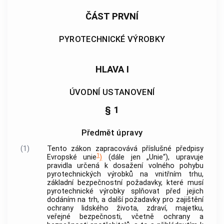
ČÁST PRVNÍ
PYROTECHNICKÉ VÝROBKY
HLAVA I
ÚVODNÍ USTANOVENÍ
§ 1
Předmět úpravy
(1)
Tento zákon zapracovává příslušné předpisy
1
Evropské unie
)
(dále jen „Unie“), upravuje
pravidla určená k dosažení volného pohybu
pyrotechnických výrobků
na vnitřním trhu,
základní bezpečnostní požadavky, které musí
pyrotechnické výrobky
splňovat před jejich
dodáním na trh
, a další požadavky pro zajištění
ochrany lidského života, zdraví, majetku,
veřejné bezpečnosti, včetně ochrany a