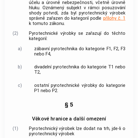
účelu a úrovně nebezpečnosti, včetně úrovně
hluku.
Oznámený subjekt
v rámci posuzování
shody potvrdí, zda byl
pyrotechnický výrobek
správně zařazen do kategorií podle
přílohy č. 1
k tomuto zákonu.
(2)
Pyrotechnické výrobky
se zařazují do těchto
kategorií:
a)
zábavní pyrotechnika
do kategorie F1, F2, F3
nebo F4,
b)
divadelní pyrotechnika
do kategorie T1 nebo
T2,
c)
ostatní
pyrotechnické výrobky
do kategorie
P1 nebo P2.
§ 5
Věkové hranice a další omezení
(1)
Pyrotechnický výrobek
lze dodat na trh, jde-li o
pyrotechnický výrobek