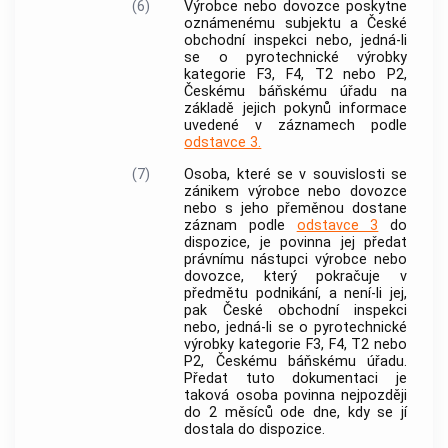
(6)
Výrobce
nebo
dovozce
poskytne
oznámenému subjektu
a České
obchodní inspekci nebo, jedná-li
se o
pyrotechnické výrobky
kategorie F3, F4, T2 nebo P2,
Českému báňskému úřadu na
základě jejich pokynů informace
uvedené v záznamech podle
odstavce 3.
(7)
Osoba, které se v souvislosti se
zánikem
výrobce
nebo
dovozce
nebo s jeho přeměnou dostane
záznam podle
odstavce 3
do
dispozice, je povinna jej předat
právnímu nástupci
výrobce
nebo
dovozce
, který pokračuje v
předmětu podnikání, a není-li jej,
pak České obchodní inspekci
nebo, jedná-li se o
pyrotechnické
výrobky
kategorie F3, F4, T2 nebo
P2, Českému báňskému úřadu.
Předat tuto dokumentaci je
taková osoba povinna nejpozději
do 2 měsíců ode dne, kdy se jí
dostala do dispozice.