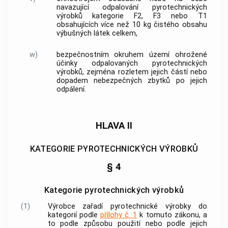
navazující odpalování
pyrotechnických
výrobků
kategorie F2, F3 nebo T1
obsahujících více než 10 kg čistého obsahu
výbušných látek celkem,
w)
bezpečnostním okruhem
území ohrožené
účinky odpalovaných
pyrotechnických
výrobků
, zejména rozletem jejich částí nebo
dopadem nebezpečných zbytků po jejich
odpálení.
HLAVA II
KATEGORIE PYROTECHNICKÝCH VÝROBKŮ
§ 4
Kategorie pyrotechnických výrobků
(1)
Výrobce
zařadí
pyrotechnické výrobky
do
kategorií podle
přílohy č. 1
k tomuto zákonu, a
to podle způsobu použití nebo podle jejich