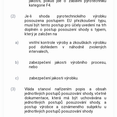
jakosti, pokud jde o
zábavní pyrotechniku
kategorie F4.
(2)
Je-li shoda
pyrotechnického výrobku
posouzena postupem EU přezkoušení typu,
musí být tento postup pro účely
uvedení na trh
doplněn o postup
posouzení shody
s typem,
který je založen na
a)
vnitřní kontrole výroby a zkouškách výrobku
pod dohledem v náhodně zvolených
intervalech,
b)
zabezpečení jakosti výrobního procesu,
nebo
c)
zabezpečení jakosti výrobku.
(3)
Vláda stanoví nařízením popis a obsah
jednotlivých postupů posuzování shody, včetně
dokumentace, která má být uchovávána u
jednotlivých postupů posuzování shody, a
postup
výrobce
a
oznámeného subjektu
u
jednotlivých postupů posuzování shody.