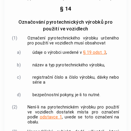
§ 14
Označování pyrotechnických výrobků pro
použití ve vozidlech
(1)
Označení
pyrotechnického výrobku
určeného
pro použití ve vozidlech musí obsahovat
a)
údaje o
výrobci
uvedené v
§ 19 odst. 3
,
b)
název a typ
pyrotechnického výrobku
,
c)
registrační číslo a číslo výrobku, dávky nebo
série a
d)
bezpečnostní pokyny, je-li to nutné.
(2)
Není-li na
pyrotechnickém výrobku
pro použití
ve vozidlech dostatek místa pro označení
podle
odstavce 1
, uvede se toto označení na
obalu.