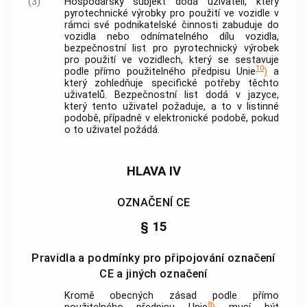
(3)
Hospodářský subjekt
dodá uživateli, který
pyrotechnické výrobky
pro použití ve vozidle v
rámci své podnikatelské činnosti zabuduje do
vozidla nebo odnímatelného dílu vozidla,
bezpečnostní list pro
pyrotechnický výrobek
pro použití ve vozidlech, který se sestavuje
10
podle přímo použitelného předpisu Unie
)
a
který zohledňuje specifické potřeby těchto
uživatelů. Bezpečnostní list dodá v jazyce,
který tento uživatel požaduje, a to v listinné
podobě, případně v elektronické podobě, pokud
o to uživatel požádá.
HLAVA IV
OZNAČENÍ CE
§ 15
Pravidla a podmínky pro připojování označení
CE a jiných označení
Kromě obecných zásad podle přímo
8