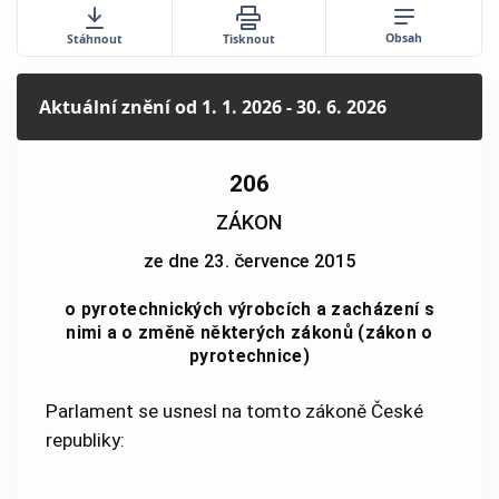
Obsah
Stáhnout
Tisknout
Aktuální znění
od 1. 1. 2026 - 30. 6. 2026
206
ZÁKON
ze dne 23. července 2015
o pyrotechnických výrobcích a zacházení s
nimi a o změně některých zákonů (zákon o
pyrotechnice)
Parlament se usnesl na tomto zákoně České
republiky: