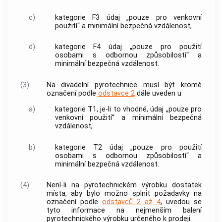
c)
kategorie F3 údaj „pouze pro venkovní
použití“ a minimální bezpečná vzdálenost,
d)
kategorie F4 údaj „pouze pro použití
osobami s odbornou způsobilostí
“ a
minimální bezpečná vzdálenost.
(3)
Na
divadelní pyrotechnice
musí být kromě
označení podle
odstavce 2
dále uveden u
a)
kategorie T1, je-li to vhodné, údaj „pouze pro
venkovní použití“ a minimální bezpečná
vzdálenost,
b)
kategorie T2 údaj „pouze pro použití
osobami s odbornou způsobilostí
“ a
minimální bezpečná vzdálenost.
(4)
Není-li na
pyrotechnickém výrobku
dostatek
místa, aby bylo možno splnit požadavky na
označení podle
odstavců 2 až 4
, uvedou se
tyto informace na nejmenším balení
pyrotechnického výrobku
určeného k prodeji.