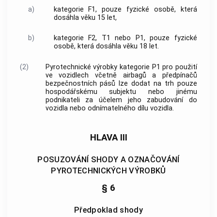
a)
kategorie F1, pouze fyzické osobě, která
dosáhla věku 15 let,
b)
kategorie F2, T1 nebo P1, pouze fyzické
osobě, která dosáhla věku 18 let.
(2)
Pyrotechnické výrobky
kategorie P1 pro použití
ve vozidlech včetně airbagů a předpínačů
bezpečnostních pásů lze dodat na trh pouze
hospodářskému subjektu
nebo jinému
podnikateli za účelem jeho zabudování do
vozidla nebo odnímatelného dílu vozidla.
HLAVA III
POSUZOVÁNÍ SHODY A OZNAČOVÁNÍ
PYROTECHNICKÝCH VÝROBKŮ
§ 6
Předpoklad shody