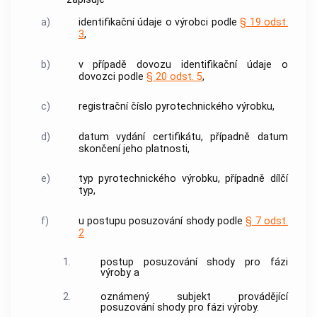
a)
identifikační údaje o
výrobci
podle
§ 19 odst.
3
,
b)
v případě dovozu identifikační údaje o
dovozci
podle
§ 20 odst. 5
,
c)
registrační číslo
pyrotechnického výrobku
,
d)
datum vydání
certifikátu
, případně datum
skončení jeho platnosti,
e)
typ
pyrotechnického výrobku
, případně dílčí
typ,
f)
u postupu posuzování shody podle
§ 7 odst.
2
1.
postup posuzování shody pro fázi
výroby a
2.
oznámený subjekt
provádějící
posuzování shody pro fázi výroby.