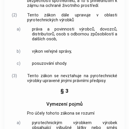
bezpečnosti
spotřebitelů
, a to s přihlédnutím k
zájmu na ochraně životního prostředí.
(2)
Tento zákon dále upravuje v oblasti
pyrotechnických výrobků
a)
práva a povinnosti
výrobců
,
dovozců
,
distributorů
,
osob s odbornou způsobilostí
a
dalších osob,
b)
výkon veřejné správy,
c)
posuzování shody.
(3)
Tento zákon se nevztahuje na
pyrotechnické
výrobky
upravené jinými právními předpisy.
§ 3
Vymezení pojmů
Pro účely tohoto zákona se rozumí
a)
pyrotechnickým výrobkem
výrobek
obsahující výbušné látky nebo směs