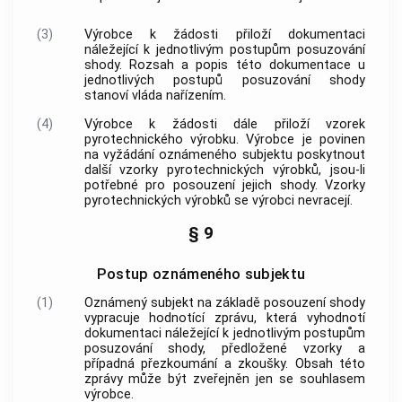
(3)
Výrobce
k žádosti přiloží dokumentaci
náležející k jednotlivým postupům posuzování
shody. Rozsah a popis této dokumentace u
jednotlivých postupů posuzování shody
stanoví vláda nařízením.
(4)
Výrobce
k žádosti dále přiloží vzorek
pyrotechnického výrobku
.
Výrobce
je povinen
na vyžádání
oznámeného subjektu
poskytnout
další vzorky
pyrotechnických výrobků
, jsou-li
potřebné pro posouzení jejich shody. Vzorky
pyrotechnických výrobků
se
výrobci
nevracejí.
§ 9
Postup oznámeného subjektu
(1)
Oznámený subjekt
na základě
posouzení shody
vypracuje hodnotící zprávu, která vyhodnotí
dokumentaci náležející k jednotlivým postupům
posuzování shody, předložené vzorky a
případná přezkoumání a zkoušky. Obsah této
zprávy může být zveřejněn jen se souhlasem
výrobce
.