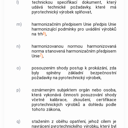
l)
technickou specifikací
dokument, který
udává technické požadavky, které má
pyrotechnický výrobek
splňovat,
m)
harmonizačním předpisem Unie
předpis Unie
harmonizující podmínky pro uvádění výrobků
6
na trh
)
,
n)
harmonizovanou normou
harmonizovaná
norma
stanovená
harmonizačním předpisem
7
Unie
)
,
o)
posouzením shody
postup k prokázání, zda
byly splněny základní bezpečnostní
požadavky na
pyrotechnický výrobek
,
p)
oznámeným subjektem
orgán nebo osoba,
která vykonává činnosti posuzování shody
včetně kalibrace, zkoušení, certifikace
pyrotechnických výrobků
a dohledu podle
tohoto zákona,
q)
stažením z oběhu
opatření, jehož cílem je
navrácení
pyrotechnického výrobku
, který byl