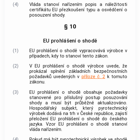
(4)
Vláda stanoví nařízením popis a náležitosti
certifikátu
EU přezkoušení typu a osvědčení o
posouzení shody
.
§ 10
EU prohlášení o shodě
(1)
EU prohlášení o shodě vypracovává
výrobce
v
případech, kdy to stanoví tento zákon.
(2)
V EU prohlášení o shodě
výrobce
uvede, že
prokázal splnění základních bezpečnostních
požadavků uvedených v
příloze č. 2
k tomuto
zákonu.
(3)
EU prohlášení o shodě obsahuje požadavky
stanovené pro příslušný postup posuzování
shody a musí být průběžně aktualizováno.
Hospodářský subjekt
, který
pyrotechnický
výrobek
dodává na trh v České republice, zajistí
přeložení EU prohlášení o shodě do českého
jazyka. Vzor EU prohlášení o shodě stanoví
vláda nařízením.
(4)
Pokud má být
pyrotechnický výrobek
ve shodě