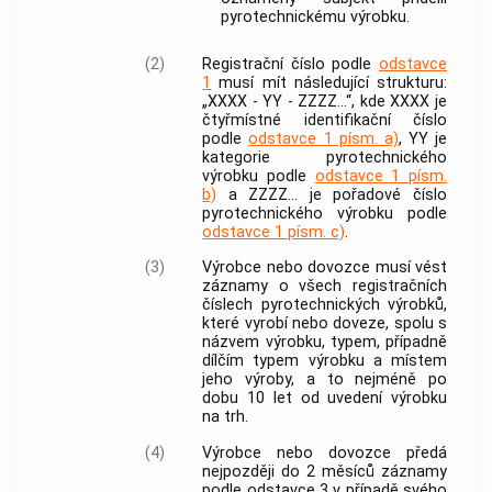
pyrotechnickému výrobku
.
(2)
Registrační číslo podle
odstavce
1
musí mít následující strukturu:
„XXXX - YY - ZZZZ...“, kde XXXX je
čtyřmístné identifikační číslo
podle
odstavce 1 písm. a)
, YY je
kategorie
pyrotechnického
výrobku
podle
odstavce 1 písm.
b)
a ZZZZ... je pořadové číslo
pyrotechnického výrobku
podle
odstavce 1 písm. c)
.
(3)
Výrobce
nebo
dovozce
musí vést
záznamy o všech registračních
číslech
pyrotechnických výrobků
,
které vyrobí nebo doveze, spolu s
názvem výrobku, typem, případně
dílčím typem výrobku a místem
jeho výroby, a to nejméně po
dobu 10 let od uvedení výrobku
na trh.
(4)
Výrobce
nebo
dovozce
předá
nejpozději do 2 měsíců záznamy
podle odstavce 3 v případě svého