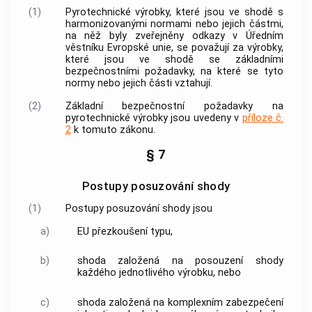
(1)
Pyrotechnické výrobky
, které jsou ve shodě s
harmonizovanými normami
nebo jejich částmi,
na něž byly zveřejněny odkazy v Úředním
věstníku Evropské unie, se považují za výrobky,
které jsou ve shodě se základními
bezpečnostními požadavky, na které se tyto
normy nebo jejich části vztahují.
(2)
Základní bezpečnostní požadavky na
pyrotechnické výrobky
jsou uvedeny v
příloze č.
2
k tomuto zákonu.
§ 7
Postupy posuzování shody
(1)
Postupy posuzování shody jsou
a)
EU přezkoušení typu,
b)
shoda založená na
posouzení shody
každého jednotlivého výrobku, nebo
c)
shoda založená na komplexním zabezpečení