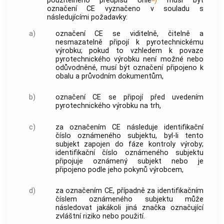
použitelného předpisu Unie
)
musí být
označení CE
vyznačeno v souladu s
následujícími požadavky:
a)
označení CE
se viditelně, čitelně a
nesmazatelně připojí k
pyrotechnickému
výrobku
; pokud to vzhledem k povaze
pyrotechnického výrobku
není možné nebo
odůvodněné, musí být označení připojeno k
obalu a průvodním dokumentům,
b)
označení CE
se připojí před uvedením
pyrotechnického výrobku
na trh,
c)
za
označením CE
následuje identifikační
číslo
oznámeného subjektu
, byl-li tento
subjekt zapojen do fáze kontroly výroby;
identifikační číslo
oznámeného subjektu
připojuje
oznámený subjekt
nebo je
připojeno podle jeho pokynů
výrobcem
,
d)
za
označením CE
, případně za identifikačním
číslem
oznámeného subjektu
může
následovat jakákoli jiná značka označující
zvláštní riziko nebo použití.