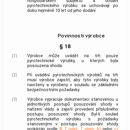
hospodářském subjektu
a dodání
pyrotechnického výrobku
se uchovávají po
dobu nejméně 10 let od jeho dodání.
Povinnosti výrobce
§ 18
(1)
Výrobce
může uvádět na trh pouze
pyrotechnické výrobky
, u kterých byla
posouzena shoda.
(2)
Při uvádění
pyrotechnických výrobků
na trh
musí
výrobce
zajistit, aby tyto výrobky byly
navrženy a vyrobeny v souladu se základními
bezpečnostními požadavky.
(3)
Výrobce
vypracuje dokumentaci stanovenou u
jednotlivých postupů posuzování shody v
nařízení vlády a zajistí provedení příslušného
postupu
posouzení shody
. Byl-li soulad
pyrotechnického výrobku
s požadavky
stanovenými v postupu posuzování shody
prokázán podle
§ 7 odst. 1 písm. b)
nebo
c)