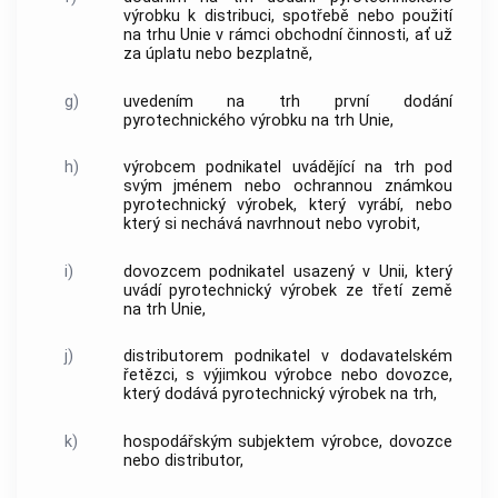
výrobku
k distribuci, spotřebě nebo použití
na trhu Unie v rámci obchodní činnosti, ať už
za úplatu nebo bezplatně,
g)
uvedením na trh
první dodání
pyrotechnického výrobku
na trh Unie,
h)
výrobcem
podnikatel uvádějící na trh pod
svým jménem nebo ochrannou známkou
pyrotechnický výrobek
, který vyrábí, nebo
který si nechává navrhnout nebo vyrobit,
i)
dovozcem
podnikatel usazený v Unii, který
uvádí
pyrotechnický výrobek
ze třetí země
na trh Unie,
j)
distributorem
podnikatel v dodavatelském
řetězci, s výjimkou
výrobce
nebo
dovozce
,
který dodává
pyrotechnický výrobek
na trh,
k)
hospodářským subjektem
výrobce
,
dovozce
nebo
distributor
,