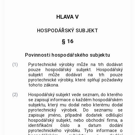
HLAVA V
HOSPODÁŘSKÝ SUBJEKT
§ 16
Povinnosti hospodářského subjektu
(1)
Pyrotechnické výrobky
může na trh dodávat
pouze
hospodářský subjekt
.
Hospodářský
subjekt
může dodávat na trh pouze
pyrotechnické výrobky
, které splňují požadavky
tohoto zákona.
(2)
Hospodářský subjekt
vede seznam, do kterého
se zapisují informace o každém
hospodářském
subjektu
, který mu dodal nebo kterému dodal
pyrotechnický výrobek
. Do seznamu se
zapisuje jméno, případně dodatek odlišující
hospodářský subjekt
, nebo obchodní firma, a
identifikační číslo a datum dodání
pyrotechnického výrobku
. Tyto informace o