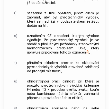
již dodán uživateli,
r)
stažením z trhu
opatření, jehož cílem je
zabránit, aby byl
pyrotechnický výrobek
,
který se nachází v dodavatelském řetězci,
dodán na trh,
s)
označením CE označení, kterým
výrobce
vyjadřuje, že
pyrotechnický výrobek
je ve
shodě s příslušnými požadavky stanovenými
harmonizačním předpisem Unie
, který
8
upravuje připojování tohoto označení
)
,
t)
příručním skladem
prostor ke skladování
pyrotechnických výrobků
stavebně oddělený
od prodejní místnosti,
u)
ohňostrojnou prací činnost, při které je
použito
pyrotechnických výrobků
kategorie
F4 nebo T2 k produkci světla, zvuku, kouře
nebo kombinace těchto efektů, zahrnující
přípravu a provádění těchto efektů,
v)
ohňostrojem
současné nebo na sebe