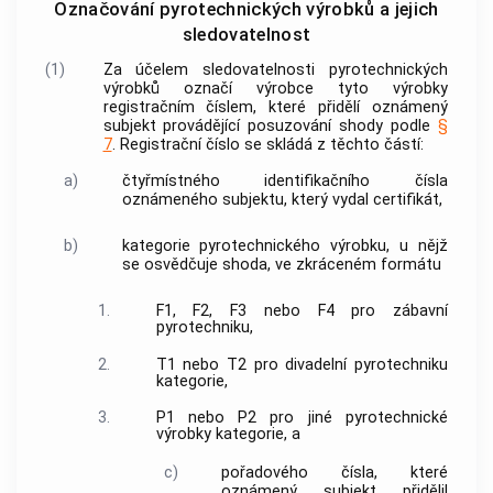
Označování pyrotechnických výrobků a jejich
sledovatelnost
(1)
Za účelem sledovatelnosti
pyrotechnických
výrobků
označí
výrobce
tyto výrobky
registračním číslem, které přidělí
oznámený
subjekt
provádějící posuzování shody podle
§
7
. Registrační číslo se skládá z těchto částí:
a)
čtyřmístného identifikačního čísla
oznámeného subjektu
, který vydal
certifikát
,
b)
kategorie
pyrotechnického výrobku
, u nějž
se osvědčuje shoda, ve zkráceném formátu
1.
F1, F2, F3 nebo F4 pro
zábavní
pyrotechniku
,
2.
T1 nebo T2 pro
divadelní pyrotechniku
kategorie,
3.
P1 nebo P2 pro jiné
pyrotechnické
výrobky
kategorie, a
c)
pořadového čísla, které
oznámený subjekt
přidělil