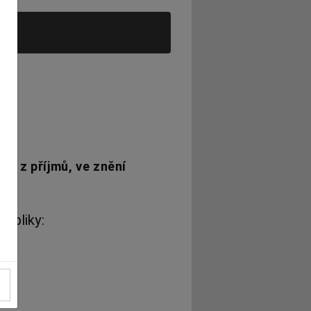
ch z příjmů, ve znění
ubliky: