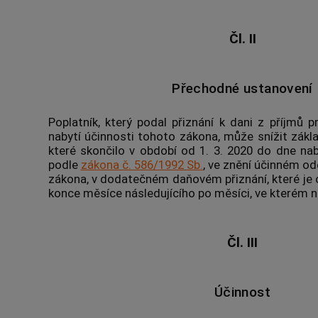
Čl. II
Přechodné ustanovení
Poplatník, který podal přiznání k dani z příjmů
nabytí účinnosti tohoto zákona, může snížit zákl
které skončilo v období od 1. 3. 2020 do dne nab
podle
zákona č. 586/1992 Sb.
, ve znění účinném od
zákona, v dodatečném daňovém přiznání, které je 
konce měsíce následujícího po měsíci, ve kterém n
Čl. III
Účinnost