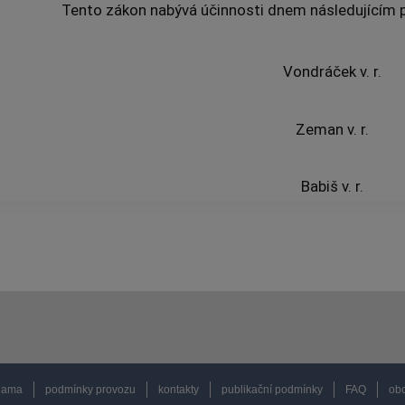
Tento zákon nabývá účinnosti dnem následujícím po
Vondráček v. r.
Zeman v. r.
Babiš v. r.
lama
podmínky provozu
kontakty
publikační podmínky
FAQ
obc