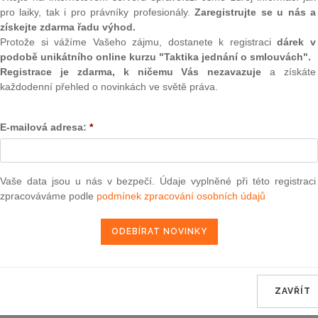
pro laiky, tak i pro právníky profesionály.
Zaregistrujte se u nás a
získejte zdarma řadu výhod.
Aktuální znění
od 4. 2. 2021
Protože si vážíme Vašeho zájmu, dostanete k registraci
dárek v
podobě unikátního online kurzu "Taktika jednání o smlouvách".
Registrace je zdarma, k ničemu Vás nezavazuje
a získáte
39
každodenní přehled o novinkách ve světě práva.
ZÁKON
E-mailová adresa:
*
ze dne 19. ledna 2021,
kterým se mění zákon č. 586/1992 Sb., o daní
Vaše data jsou u nás v bezpečí. Údaje vyplněné při této registraci
pozdějších předpisů
zpracováváme podle
podmínek zpracování osobních údajů
Parlament se usnesl na tomto zákoně České rep
ZAVŘÍT
Čl. I