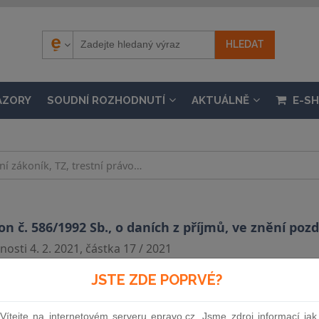
ÁZORY
SOUDNÍ ROZHODNUTÍ
AKTUÁLNĚ
E-S
 č. 586/1992 Sb., o daních z příjmů, ve znění pozd
osti 4. 2. 2021, částka 17 / 2021
JSTE ZDE POPRVÉ?
Souvislosti
Vítejte na internetovém serveru epravo.cz. Jsme zdroj informací jak