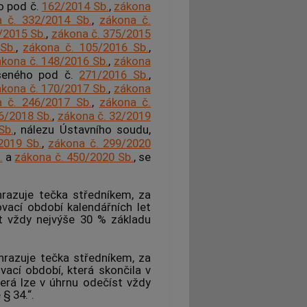
o pod č.
162/2014 Sb.
,
zákona
 č. 332/2014 Sb.
,
zákona č.
/2015 Sb.
,
zákona č. 375/2015
Sb.
,
zákona č. 105/2016 Sb.
,
kona č. 148/2016 Sb.
,
zákona
ášeného pod č.
271/2016 Sb.
,
kona č. 170/2017 Sb.
,
zákona
 č. 246/2017 Sb.
,
zákona č.
6/2018 Sb.
,
zákona č. 32/2019
Sb.
, nálezu Ústavního soudu,
2019 Sb.
,
zákona č. 299/2020
.
a
zákona č. 450/2020 Sb.
, se
hrazuje tečka středníkem, za
ovací období kalendářních let
st vždy nejvýše 30 % základu
hrazuje tečka středníkem, za
vací období, která skončila v
terá lze v úhrnu odečíst vždy
§ 34.“.