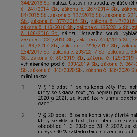
344/2013 Sb.
, nálezu Ústavního soudu, vyhlášenéh
č. 247/2014 Sb.
,
zákona č. 267/2014 Sb.
,
zákona
84/2015 Sb.
,
zákona č. 127/2015 Sb.
,
zákona č. 221
Sb.
,
zákona č. 377/2015 Sb.
,
zákona č. 47/2016 
zákona č. 113/2016 Sb.
,
zákona č. 125/2016 Sb.
,
zá
č. 188/2016 Sb.
, nálezu Ústavního soudu, vyhl
zákona č. 321/2016 Sb.
,
zákona č. 454/2016 Sb.
,
zá
č. 200/2017 Sb.
,
zákona č. 225/2017 Sb.
,
zákona
254/2017 Sb.
,
zákona č. 293/2017 Sb.
,
zákona č. 30
Sb.
,
zákona č. 80/2019 Sb.
,
zákona č. 125/2019 
vyhlášeného pod č.
303/2019 Sb.
,
zákona č. 364/
Sb.
,
zákona č. 343/2020 Sb.
,
zákona č. 386/2020 Sb
mění takto:
1.
V § 15 odst. 1 se na konci věty třetí na
který se vkládá text „to neplatí pro zdaň
2020 a 2021, za která lze v úhrnu odečí
daně.“.
2.
V § 20 odst. 8 se na konci věty čtvrté na
který se vkládá text „to neplatí pro zdaňo
období od 1. 3. 2020 do 28. 2. 2022, za k
nejvýše 30 % základu daně sníženého podle 