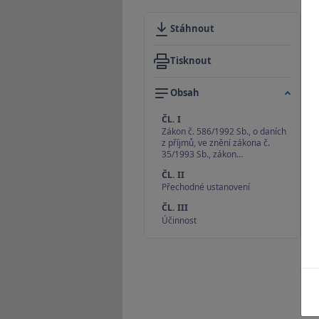
Stáhnout
Tisknout
Obsah
ČL. I
Zákon č. 586/1992 Sb., o daních
z příjmů, ve znění zákona č.
35/1993 Sb., zákon…
ČL. II
Přechodné ustanovení
ČL. III
Účinnost