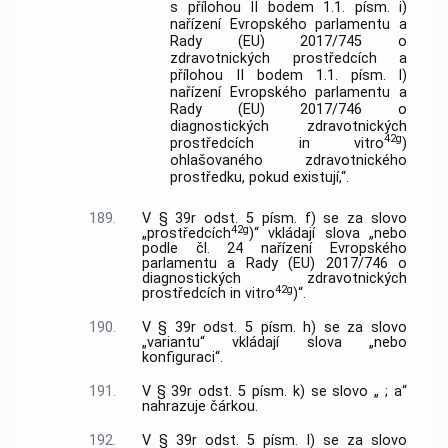
s přílohou II bodem 1.1. písm. i)
nařízení Evropského parlamentu a
Rady (EU) 2017/745 o
zdravotnických prostředcích a
přílohou II bodem 1.1. písm. l)
nařízení Evropského parlamentu a
Rady (EU) 2017/746 o
diagnostických zdravotnických
42g
prostředcích in vitro
)
ohlašovaného zdravotnického
prostředku, pokud existují,“.
189.
V § 39r odst. 5 písm. f) se za slovo
42g
„prostředcích
)“ vkládají slova „nebo
podle čl. 24 nařízení Evropského
parlamentu a Rady (EU) 2017/746 o
diagnostických zdravotnických
42g
prostředcích in vitro
)“.
190.
V § 39r odst. 5 písm. h) se za slovo
„variantu“ vkládají slova „nebo
konfiguraci“.
191.
V § 39r odst. 5 písm. k) se slovo „ ; a“
nahrazuje čárkou.
192.
V § 39r odst. 5 písm. l) se za slovo