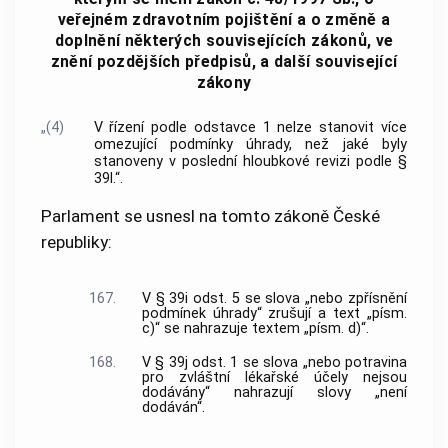
veřejném zdravotním pojištění a o změně a
doplnění některých souvisejících zákonů, ve
znění pozdějších předpisů, a další související
zákony
„(4)
V řízení podle odstavce 1 nelze stanovit více
omezující podmínky úhrady, než jaké byly
stanoveny v poslední hloubkové revizi podle §
39l.“.
Parlament se usnesl na tomto zákoně České
republiky:
167.
V § 39i odst. 5 se slova „nebo zpřísnění
podmínek úhrady“ zrušují a text „písm.
c)“ se nahrazuje textem „písm. d)“.
168.
V § 39j odst. 1 se slova „nebo potravina
pro zvláštní lékařské účely nejsou
dodávány“ nahrazují slovy „není
dodáván“.