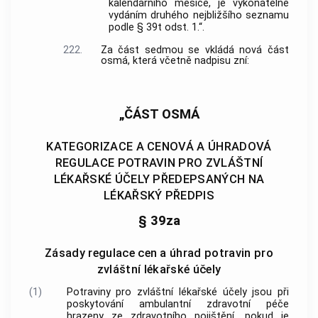
kalendářního měsíce, je vykonatelné
vydáním druhého nejbližšího seznamu
podle § 39t odst. 1.“.
222.
Za část sedmou se vkládá nová část
osmá, která včetně nadpisu zní:
„ČÁST OSMÁ
KATEGORIZACE A CENOVÁ A ÚHRADOVÁ
REGULACE POTRAVIN PRO ZVLÁŠTNÍ
LÉKAŘSKÉ ÚČELY PŘEDEPSANÝCH NA
LÉKAŘSKÝ PŘEDPIS
§ 39za
Zásady regulace cen a úhrad potravin pro
zvláštní lékařské účely
(1)
Potraviny pro zvláštní lékařské účely jsou při
poskytování ambulantní zdravotní péče
hrazeny ze zdravotního pojištění, pokud je