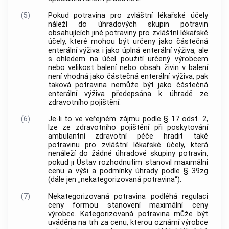
(5)
Pokud potravina pro zvláštní lékařské účely
náleží do úhradových skupin potravin
obsahujících jiné potraviny pro zvláštní lékařské
účely, které mohou být určeny jako částečná
enterální výživa i jako úplná enterální výživa, ale
s ohledem na účel použití určený výrobcem
nebo velikost balení nebo obsah živin v balení
není vhodná jako částečná enterální výživa, pak
taková potravina nemůže být jako částečná
enterální výživa předepsána k úhradě ze
zdravotního pojištění.
(6)
Je-li to ve veřejném zájmu podle § 17 odst. 2,
lze ze zdravotního pojištění při poskytování
ambulantní zdravotní péče hradit také
potravinu pro zvláštní lékařské účely, která
nenáleží do žádné úhradové skupiny potravin,
pokud ji Ústav rozhodnutím stanovil maximální
cenu a výši a podmínky úhrady podle § 39zg
(dále jen „nekategorizovaná potravina“).
(7)
Nekategorizovaná potravina podléhá regulaci
ceny formou stanovení maximální ceny
výrobce. Kategorizovaná potravina může být
uváděna na trh za cenu, kterou oznámí výrobce