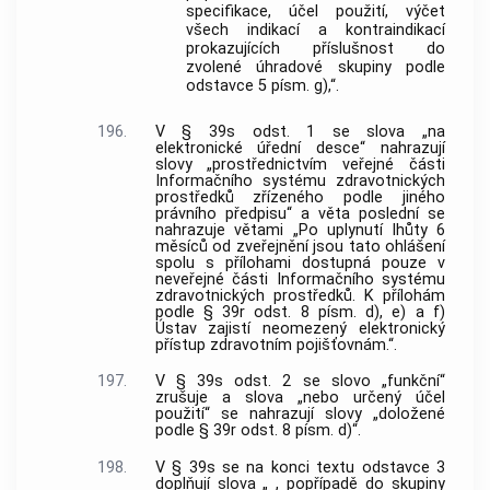
specifikace, účel použití, výčet
všech indikací a kontraindikací
prokazujících příslušnost do
zvolené úhradové skupiny podle
odstavce 5 písm. g),“.
196.
V § 39s odst. 1 se slova „na
elektronické úřední desce“ nahrazují
slovy „prostřednictvím veřejné části
Informačního systému zdravotnických
prostředků zřízeného podle jiného
právního předpisu“ a věta poslední se
nahrazuje větami „Po uplynutí lhůty 6
měsíců od zveřejnění jsou tato ohlášení
spolu s přílohami dostupná pouze v
neveřejné části Informačního systému
zdravotnických prostředků. K přílohám
podle § 39r odst. 8 písm. d), e) a f)
Ústav zajistí neomezený elektronický
přístup zdravotním pojišťovnám.“.
197.
V § 39s odst. 2 se slovo „funkční“
zrušuje a slova „nebo určený účel
použití“ se nahrazují slovy „doložené
podle § 39r odst. 8 písm. d)“.
198.
V § 39s se na konci textu odstavce 3
doplňují slova „ , popřípadě do skupiny