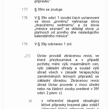
přípravků.“.
177.
§ 39m se zrušuje.
178.
V § 39n odst. 1 úvodní části ustanovení
se slovo „prvnímu“ nahrazuje slovy
„dvacátému sedmému“ a za slova
„měsíce seznam“ se vkládají slova „s
platností od prvního dne následujícího
kalendářního měsíce“.
179.
V § 39p odstavec 1 zní:
„(1)
Ústav provádí zkrácenou revizi, ve
které přezkoumává a v případě
potřeby mění výši maximálních cen,
výši základní úhrady a soulad výší
úhrad všech v zásadě terapeuticky
zaměnitelných léčivých přípravků se
základní úhradou. Zkrácenou revizi
úhrad Ústav provede z moci úřední
nebo na žádost osoby uvedené v 39f
odst. 2 písm. c)
a)
v referenční skupině obsahující
léčivé přípravky hrazené jako zvlášť