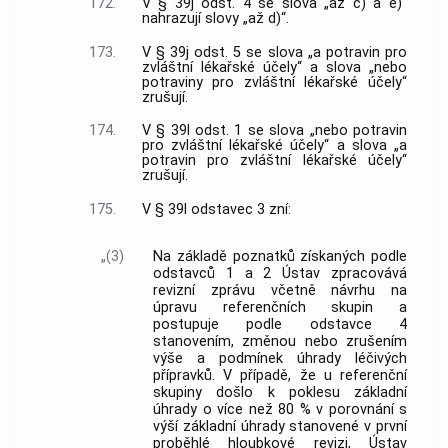
172.
V § 39j odst. 4 se slova „až c) a e)“
nahrazují slovy „až d)“.
173.
V § 39j odst. 5 se slova „a potravin pro
zvláštní lékařské účely“ a slova „nebo
potraviny pro zvláštní lékařské účely“
zrušují.
174.
V § 39l odst. 1 se slova „nebo potravin
pro zvláštní lékařské účely“ a slova „a
potravin pro zvláštní lékařské účely“
zrušují.
175.
V § 39l odstavec 3 zní:
„(3)
Na základě poznatků získaných podle
odstavců 1 a 2 Ústav zpracovává
revizní zprávu včetně návrhu na
úpravu referenčních skupin a
postupuje podle odstavce 4
stanovením, změnou nebo zrušením
výše a podmínek úhrady léčivých
přípravků. V případě, že u referenční
skupiny došlo k poklesu základní
úhrady o více než 80 % v porovnání s
výší základní úhrady stanovené v první
proběhlé hloubkové revizi, Ústav