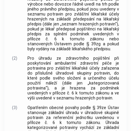
výrobce nebo dovozce řádně uvedl na trh podle
jiného právního předpisu, pokud jsou uvedeny v
seznamu potravin pro zvláštní lékařské účely
hrazených na základě předepsání na lékařský
předpis (dále jen „seznam hrazených potravin“),
pokud je lékař předepsal pojištěnci na lékařský
předpis za splnění podmínek uvedených v
příloze č. 6 k tomuto zákonu nebo
stanovených Ústavem podle § 39zg a pokud
byly vydány na základě lékařského předpisu.
(2)
Pro úhradu ze zdravotního pojištění při
poskytování ambulantní zdravotní péče je
potravina pro zvláštní lékařské účely zařazena
do příslušné úhradové skupiny potravin, do
které podle svého složení a určeného účelu
použití náleží (dále jen „kategorizovaná
potravina“), a je hrazena za podmínek
uvedených v příloze č. 6 k tomuto zákonu a ve
výši uvedené v seznamu hrazených potravin.
(3)
Opatřením obecné povahy podle § 39ze Ústav
stanovuje základní úhradu v úhradové skupině
potravin za referenční jednotku uvedenou v
příloze č. 6 k tomuto zákonu. Úhrada
kategorizované potraviny vychází ze základní