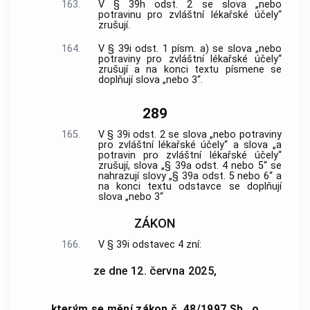
163.
V § 39h odst. 2 se slova „nebo
potravinu pro zvláštní lékařské účely“
zrušují.
164.
V § 39i odst. 1 písm. a) se slova „nebo
potraviny pro zvláštní lékařské účely“
zrušují a na konci textu písmene se
doplňují slova „nebo 3“.
289
165.
V § 39i odst. 2 se slova „nebo potraviny
pro zvláštní lékařské účely“ a slova „a
potravin pro zvláštní lékařské účely“
zrušují, slova „§ 39a odst. 4 nebo 5“ se
nahrazují slovy „§ 39a odst. 5 nebo 6“ a
na konci textu odstavce se doplňují
slova „nebo 3“
ZÁKON
166.
V § 39i odstavec 4 zní:
ze dne 12. června 2025,
kterým se mění zákon č. 48/1997 Sb., o