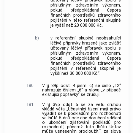
účtovaný léčivý přípravek spolu s
příslušným zdravotním výkonem,
pokud předpokládaná úspora
finančních prostředků zdravotního
pojištění v této referenční skupině
je vyšší než 20 000 000 Kč,
b)
v referenční skupině neobsahující
léčivé přípravky hrazené jako zvlášť
účtovaný léčivý přípravek spolu s
příslušným zdravotním výkonem,
pokud předpokládaná úspora
finančních prostředků zdravotního
pojištění v referenční skupině je
vyšší než 30 000 000 Kč.“.
180.
V § 39p odst. 4 písm. c) se číslo „12“
nahrazuje číslem „6“ a slova „v případě
existující poptávky“ se zrušují.
181.
V § 39p odst. 5 se za větu druhou
vkládá věta „Účastníci řízení mají právo
vyjádřit se k podkladům pro rozhodnutí
ve lhůtě 5 dnů ode dne doručení sdělení
o ukončení zjišťování podkladů pro
rozhodnutí, přičemž tuto lhůtu Ústav
může usnesením prodloužit.“, za slova