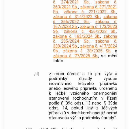
č. 274/2021 Sb.
,
zákona č.
363/2021 Sb.
,
zákona č. 371/2021
Sb.
,
zákona č. 221/2022 Sb.
,
zákona č. 314/2022 Sb.
,
zákona
č. 366/2022 Sb.
,
zákona č.
167/2023 Sb.
,
zákona č. 173/2023
Sb.
,
zákona č. 456/2023 Sb.
,
zákona č. 163/2024 Sb.
,
zákona
č. 265/2024 Sb.
,
zákona č.
338/2024 Sb.
,
zákona č. 417/2024
Sb.
,
zákona č. 38/2025 Sb.
a
zákona č. 77/2025 Sb.
, se mění
takto:
„d)
z moci úřední, a to pro výši a
podmínky úhrady vysoce
inovativního léčivého přípravku
anebo léčivého přípravku určeného
k léčbě vzácného onemocnění
stanovené rozhodnutím v řízení
podle § 39d odst. 13 nebo § 39da
odst. 14, pokud jiný z léčivých
přípravků v dané kombinaci již nemá
stanovenu výši a podmínky úhrady.“.