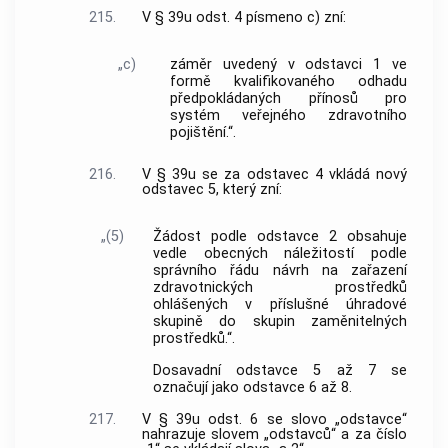
215.
V § 39u odst. 4 písmeno c) zní:
„c)
záměr uvedený v odstavci 1 ve
formě kvalifikovaného odhadu
předpokládaných přínosů pro
systém veřejného zdravotního
pojištění.“.
216.
V § 39u se za odstavec 4 vkládá nový
odstavec 5, který zní:
„(5)
Žádost podle odstavce 2 obsahuje
vedle obecných náležitostí podle
správního řádu návrh na zařazení
zdravotnických prostředků
ohlášených v příslušné úhradové
skupině do skupin zaměnitelných
prostředků.“.
Dosavadní odstavce 5 až 7 se
označují jako odstavce 6 až 8.
217.
V § 39u odst. 6 se slovo „odstavce“
nahrazuje slovem „odstavců“ a za číslo