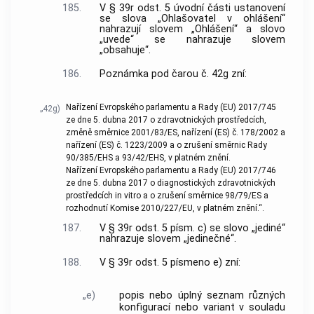
185.
V § 39r odst. 5 úvodní části ustanovení
se slova „Ohlašovatel v ohlášení“
nahrazují slovem „Ohlášení“ a slovo
„uvede“ se nahrazuje slovem
„obsahuje“.
186.
Poznámka pod čarou č. 42g zní:
Nařízení Evropského parlamentu a Rady (EU) 2017/745
„42g)
ze dne 5. dubna 2017 o zdravotnických prostředcích,
změně směrnice 2001/83/ES, nařízení (ES) č. 178/2002 a
nařízení (ES) č. 1223/2009 a o zrušení směrnic Rady
90/385/EHS a 93/42/EHS, v platném znění.
Nařízení Evropského parlamentu a Rady (EU) 2017/746
ze dne 5. dubna 2017 o diagnostických zdravotnických
prostředcích in vitro a o zrušení směrnice 98/79/ES a
rozhodnutí Komise 2010/227/EU, v platném znění.“.
187.
V § 39r odst. 5 písm. c) se slovo „jediné“
nahrazuje slovem „jedinečné“.
188.
V § 39r odst. 5 písmeno e) zní:
„e)
popis nebo úplný seznam různých
konfigurací nebo variant v souladu