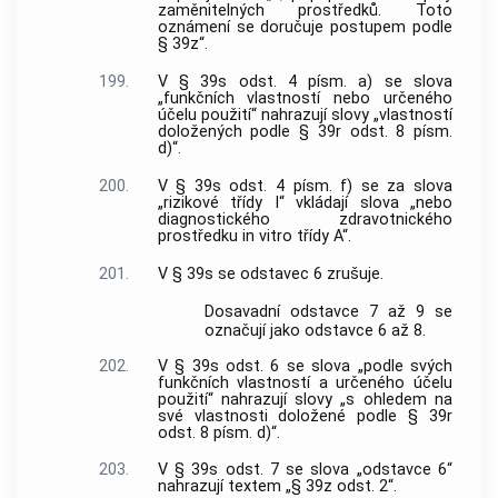
zaměnitelných prostředků. Toto
oznámení se doručuje postupem podle
§ 39z“.
199.
V § 39s odst. 4 písm. a) se slova
„funkčních vlastností nebo určeného
účelu použití“ nahrazují slovy „vlastností
doložených podle § 39r odst. 8 písm.
d)“.
200.
V § 39s odst. 4 písm. f) se za slova
„rizikové třídy I“ vkládají slova „nebo
diagnostického zdravotnického
prostředku in vitro třídy A“.
201.
V § 39s se odstavec 6 zrušuje.
Dosavadní odstavce 7 až 9 se
označují jako odstavce 6 až 8.
202.
V § 39s odst. 6 se slova „podle svých
funkčních vlastností a určeného účelu
použití“ nahrazují slovy „s ohledem na
své vlastnosti doložené podle § 39r
odst. 8 písm. d)“.
203.
V § 39s odst. 7 se slova „odstavce 6“
nahrazují textem „§ 39z odst. 2“.