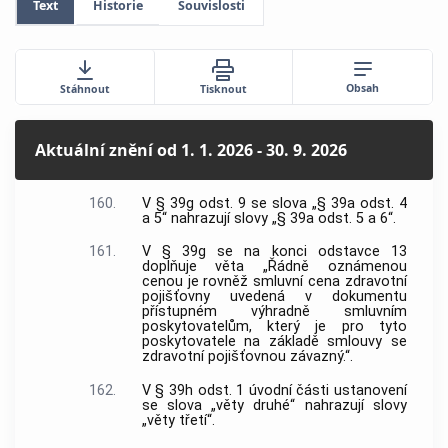
Text
Historie
Souvislosti
Obsah
Stáhnout
Tisknout
Aktuální znění
od 1. 1. 2026 - 30. 9. 2026
160.
V § 39g odst. 9 se slova „§ 39a odst. 4
a 5“ nahrazují slovy „§ 39a odst. 5 a 6“.
161.
V § 39g se na konci odstavce 13
doplňuje věta „Řádně oznámenou
cenou je rovněž smluvní cena zdravotní
pojišťovny uvedená v dokumentu
přístupném výhradně smluvním
poskytovatelům, který je pro tyto
poskytovatele na základě smlouvy se
zdravotní pojišťovnou závazný.“.
162.
V § 39h odst. 1 úvodní části ustanovení
se slova „věty druhé“ nahrazují slovy
„věty třetí“.