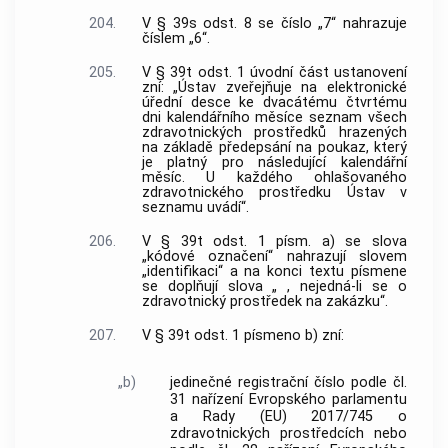
204.
V § 39s odst. 8 se číslo „7“ nahrazuje
číslem „6“.
205.
V § 39t odst. 1 úvodní část ustanovení
zní: „Ústav zveřejňuje na elektronické
úřední desce ke dvacátému čtvrtému
dni kalendářního měsíce seznam všech
zdravotnických prostředků hrazených
na základě předepsání na poukaz, který
je platný pro následující kalendářní
měsíc. U každého ohlašovaného
zdravotnického prostředku Ústav v
seznamu uvádí“.
206.
V § 39t odst. 1 písm. a) se slova
„kódové označení“ nahrazují slovem
„identifikaci“ a na konci textu písmene
se doplňují slova „ , nejedná-li se o
zdravotnický prostředek na zakázku“.
207.
V § 39t odst. 1 písmeno b) zní:
„b)
jedinečné registrační číslo podle čl.
31 nařízení Evropského parlamentu
a Rady (EU) 2017/745 o
zdravotnických prostředcích nebo