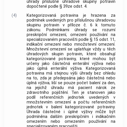
úhrady příslušné úhradové skupiny potravin
dopočtené podle § 39ze odst. 4.
(4)
Kategorizovaná potravina je hrazena za
podmínek uvedených pro příslušnou úhradovou
skupinu potravin v příloze č. 6 k tomuto
zákonu. Podmínkami úhrady se rozumí
preskripční omezení, omezení používání na
specializovaném pracovišti podle § 15 odst. 11,
indikační omezení nebo množstevní omezení.
Množstevní omezení se uplatňuje vždy u těch
úhradových skupin potravin, které obsahují
kategorizované potraviny, které mohou být
určeny jako částečná enterální výživa nebo
jako úplná enterální výživa. Kategorizovaná
potravina má stejnou výši úhrady bez ohledu
na to, zda je předepsána jako částečná nebo
úplná výživa; liší se pouze počet balení za den,
na jejichž úhradu má pacient nárok ze
zdravotního pojištění. Ten je stanoven jako
podíl referenčních jednotek uvedených v
množstevním omezení a počtu referenčních
jednotek v balení kategorizované potraviny.
Úhrada částečné i úplné výživy může být
podmíněna dalším preskripčním i indikačním
omezením nebo omezením používání na
specializovaném pracovišti.