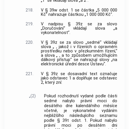
„1“ se vkládají slova „a 2“.
218.
V § 39w odst. 1 se částka „5 000 000
Kč“ nahrazuje částkou „1 000 000 Kč“.
219.
V nadpisu § 39z se za slovo
„Doručování“ vkládají slova „a
vykonatelnost“.
220.
V § 39z se za slovo „sedmé“ vkládají
slova „ , jakož i v řízeních o opravném
prostředku nebo v přezkumném řízení,“
a slova „ , a to způsobem umožňujícím
dálkový přístup“ se nahrazují slovy „na
elektronické úřední desce Ústavu“.
221.
V § 39z se dosavadní text označuje
jako odstavec 1 a doplňuje se odstavec
2, který zní:
„(2)
Pokud rozhodnutí vydané podle části
sedmé nabylo právní moci do
desátého dne kalendářního měsíce
včetně, je vykonatelné vydáním
nejbližšího následujícího seznamu
podle § 39t odst. 1. Pokud nabylo
právní moci po desátém dni