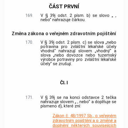
ČÁST PRVNÍ
169.
V § 39j odst. 2 písm. b) se slovo „ ,
nebo“ nahrazuje čárkou.
Změna zákona o veřejném zdravotním pojištění
170.
V § 39j odst. 2 písm. c) se slova „nebo
potravina pro zvláštní lékařské účely
vhodná“ nahrazují slovem „vhodný“ a
slova „nebo dovozce nebo tuzemský
výrobce potraviny pro zvláštní lékařské
účely“ se zrušují.
Čl. I
171.
V § 39j se na konci odstavce 2 tečka
nahrazuje slovem „ , nebo“ a doplňuje se
písmeno d), které zní:
Zákon č. 48/1997 Sb., o veřejném
zdravotním pojištění a o změně a
doplnění některých souvisejících