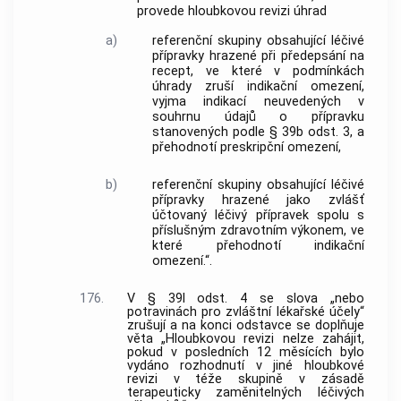
provede hloubkovou revizi úhrad
a)
referenční skupiny obsahující léčivé
přípravky hrazené při předepsání na
recept, ve které v podmínkách
úhrady zruší indikační omezení,
vyjma indikací neuvedených v
souhrnu údajů o přípravku
stanovených podle § 39b odst. 3, a
přehodnotí preskripční omezení,
b)
referenční skupiny obsahující léčivé
přípravky hrazené jako zvlášť
účtovaný léčivý přípravek spolu s
příslušným zdravotním výkonem, ve
které přehodnotí indikační
omezení.“.
176.
V § 39l odst. 4 se slova „nebo
potravinách pro zvláštní lékařské účely“
zrušují a na konci odstavce se doplňuje
věta „Hloubkovou revizi nelze zahájit,
pokud v posledních 12 měsících bylo
vydáno rozhodnutí v jiné hloubkové
revizi v téže skupině v zásadě
terapeuticky zaměnitelných léčivých