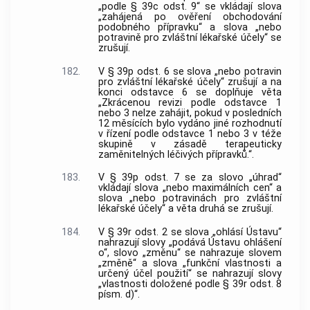
„podle § 39c odst. 9“ se vkládají slova
„zahájená po ověření obchodování
podobného přípravku“ a slova „nebo
potravině pro zvláštní lékařské účely“ se
zrušují.
182.
V § 39p odst. 6 se slova „nebo potravin
pro zvláštní lékařské účely“ zrušují a na
konci odstavce 6 se doplňuje věta
„Zkrácenou revizi podle odstavce 1
nebo 3 nelze zahájit, pokud v posledních
12 měsících bylo vydáno jiné rozhodnutí
v řízení podle odstavce 1 nebo 3 v téže
skupině v zásadě terapeuticky
zaměnitelných léčivých přípravků.“.
183.
V § 39p odst. 7 se za slovo „úhrad“
vkládají slova „nebo maximálních cen“ a
slova „nebo potravinách pro zvláštní
lékařské účely“ a věta druhá se zrušují.
184.
V § 39r odst. 2 se slova „ohlásí Ústavu“
nahrazují slovy „podává Ústavu ohlášení
o“, slovo „změnu“ se nahrazuje slovem
„změně“ a slova „funkční vlastnosti a
určený účel použití“ se nahrazují slovy
„vlastnosti doložené podle § 39r odst. 8
písm. d)“.