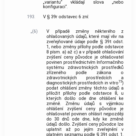
„variantu“ vkládají slova „nebo
konfiguraci“.
193.
V § 39r odstavec 6 zní:
„(6)
V případě změny některého z
ohlašovaných údajů, které mají vliv na
zveřejňované údaje podle § 39t odst.
1, nebo změny přílohy podle odstavce
8 písm. a) až c) a v případě ohlašování
zvýšení ceny původce je ohlašovatel
povinen prostřednictvím Informačního
systému zdravotnických prostředků
zřízeného podle zákona o
zdravotnických prostředcích a
73
diagnostických prostředcích in vitro
)
podat ohlášení změny těchto údajů a
přiložit přílohy podle odstavce 8, u
kterých došlo ode dne ohlášení ke
změně. Změnu údajů s výjimkou
ohlášení zvýšení ceny původce je
ohlašovatel povinen ohlásit nejpozději
do 30 dnů ode dne, kdy ke změně
údajů došlo. Zvýšení ceny původce lze
uplatnit až po jejím zveřejnění v
platném seznamu podle § 39t odst. 1.