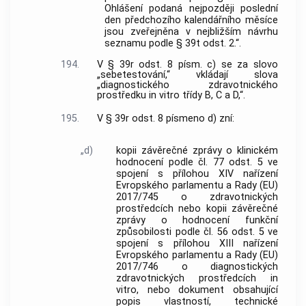
Ohlášení podaná nejpozději poslední
den předchozího kalendářního měsíce
jsou zveřejněna v nejbližším návrhu
seznamu podle § 39t odst. 2.“.
194.
V § 39r odst. 8 písm. c) se za slovo
„sebetestování,“ vkládají slova
„diagnostického zdravotnického
prostředku in vitro třídy B, C a D,“.
195.
V § 39r odst. 8 písmeno d) zní:
„d)
kopii závěrečné zprávy o klinickém
hodnocení podle čl. 77 odst. 5 ve
spojení s přílohou XIV nařízení
Evropského parlamentu a Rady (EU)
2017/745 o zdravotnických
prostředcích nebo kopii závěrečné
zprávy o hodnocení funkční
způsobilosti podle čl. 56 odst. 5 ve
spojení s přílohou XIII nařízení
Evropského parlamentu a Rady (EU)
2017/746 o diagnostických
zdravotnických prostředcích in
vitro, nebo dokument obsahující
popis vlastností, technické