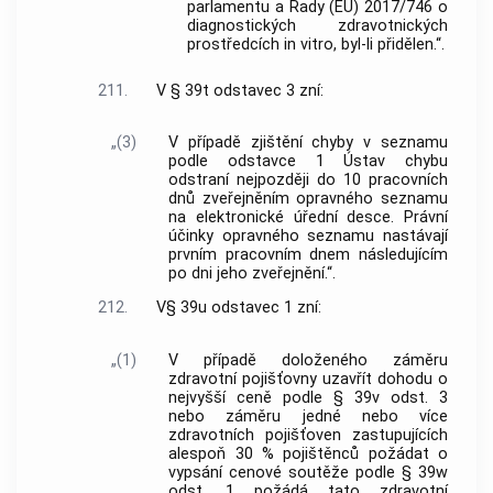
parlamentu a Rady (EU) 2017/746 o
diagnostických zdravotnických
prostředcích in vitro, byl-li přidělen.“.
211.
V § 39t odstavec 3 zní:
„(3)
V případě zjištění chyby v seznamu
podle odstavce 1 Ústav chybu
odstraní nejpozději do 10 pracovních
dnů zveřejněním opravného seznamu
na elektronické úřední desce. Právní
účinky opravného seznamu nastávají
prvním pracovním dnem následujícím
po dni jeho zveřejnění.“.
212.
V§ 39u odstavec 1 zní:
„(1)
V případě doloženého záměru
zdravotní pojišťovny uzavřít dohodu o
nejvyšší ceně podle § 39v odst. 3
nebo záměru jedné nebo více
zdravotních pojišťoven zastupujících
alespoň 30 % pojištěnců požádat o
vypsání cenové soutěže podle § 39w
odst. 1 požádá tato zdravotní