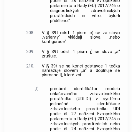
podle čl. 28 nařízení Evropského
parlamentu a Rady (EU) 2017/746 o
diagnostických zdravotnických
prostředcích in vitro, bylo-li
přiděleno,“.
208.
V § 39t odst. 1 písm. c) se za slovo
„varianty“ vkládají slova „nebo
konfigurace“.
209.
V § 39t odst. 1 písm. j) se slovo „a“
zrušuje.
210.
V § 39t se na konci odstavce 1 tečka
nahrazuje slovem „a“ a doplňuje se
písmeno l), které zní:
„l)
primární identifikátor modelu
ohlašovaného zdravotnického
prostředku (UDI-DI) v systému
jedinečné identifikace
zdravotnického prostředku UDI
podle čl. 27 nařízení Evropského
parlamentu a Rady (EU) 2017/745 o
zdravotnických prostředcích nebo
podle čl. 24 nařízení Evropského