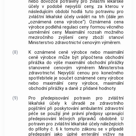
nebo dovozce potraviny pro zvláštní lékařské
účely v podobě nejvyšší ceny, za kterou v
následujícím období hodlá tuto potravinu pro
zvláštní lékařské účely uvádět na trh (dále jen
„oznámená cena výrobce“). Oznámená cena
výrobce podléhá regulaci ceny formou věcného
usměrnění ceny. Maximální rozsah možného
meziročního zvýšení ceny zboží stanoví
Ministerstvo zdravotnictví cenovým výměrem.
(8)
K oznámené ceně výrobce nebo maximální
ceně výrobce může být připočtena obchodní
přirážka do výše maximální obchodní přirážky
stanovené cenovým výměrem Ministerstva
zdravotnictví. Nejvyšší cenou pro konečného
spotřebitele je součet oznámené ceny výrobce
nebo maximální ceny výrobce, maximální
obchodní přirážky a daně z přidané hodnoty.
(9)
Pro předepisování potravin pro zvláštní
lékařské účely k úhradě ze zdravotního
pojištění při poskytování ambulantní zdravotní
péče se použijí jiné právní předpisy upravující
předepisování léčivých přípravků obdobně. U
potravin pro zvláštní lékařské účely náležejících
do přílohy č. 6 k tomuto zákonu se v případě
předepsání jako úplné enterální výživy na