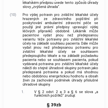
lékařském předpisu uvede tento způsob úhrady
slovy „zvýšená úhrada“.
(10)
Pro výdej potravin pro zvláštní lékařské účely
hrazených ze zdravotního pojištění při
poskytování ambulantní zdravotní péče se
použijí jiné právní předpisy upravující výdej
léčivých přípravků obdobně. Lékárník může
pacientovi vydat jinou než předepsanou
variantu téže potraviny pro zvláštní lékařské
účely na základě souhlasu pacienta. Dále může
vydat jinou než předepsanou potravinu pro
zvláštní lékařské účely se souhlasem
předepisujícího lékaře a na základě požadavku
pacienta nebo se souhlasem pacienta, pokud
vydávaná potravina pro zvláštní lékařské účely
náleží do stejné úhradové skupiny potravin jako
předepsaná potravina a pokud má shodnou
nebo obdobnou energetickou hodnotu a obsah
živin za zachování podmínek úhrady příslušné
úhradové skupiny.
1.
V § 2 odst. 2 a 3 a § 6 se slova „a
funkčních požitků“ zrušují.
§ 39zb