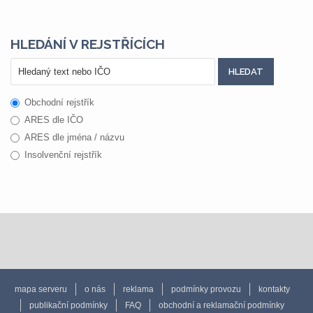
HLEDÁNÍ V REJSTŘÍCÍCH
Obchodní rejstřík
ARES dle IČO
ARES dle jména / názvu
Insolvenční rejstřík
mapa serveru
o nás
reklama
podmínky provozu
kontakty
publikační podmínky
FAQ
obchodní a reklamační podmínky