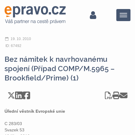
Menu
19. 10. 2010
ID: 67492
Bez námitek k navrhovanému
spojení (Případ COMP/M.5965 –
Brookfield/Prime) (1)
Úřední věstník Evropské unie
C 283/03
Svazek 53