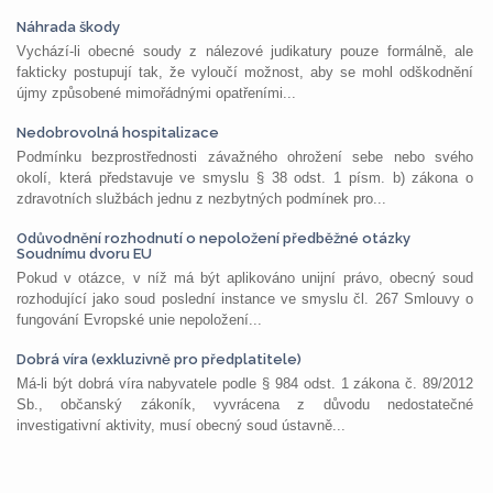
Náhrada škody
Vychází-li obecné soudy z nálezové judikatury pouze formálně, ale
fakticky postupují tak, že vyloučí možnost, aby se mohl odškodnění
újmy způsobené mimořádnými opatřeními...
Nedobrovolná hospitalizace
Podmínku bezprostřednosti závažného ohrožení sebe nebo svého
okolí, která představuje ve smyslu § 38 odst. 1 písm. b) zákona o
zdravotních službách jednu z nezbytných podmínek pro...
Odůvodnění rozhodnutí o nepoložení předběžné otázky
Soudnímu dvoru EU
Pokud v otázce, v níž má být aplikováno unijní právo, obecný soud
rozhodující jako soud poslední instance ve smyslu čl. 267 Smlouvy o
fungování Evropské unie nepoložení...
Dobrá víra (exkluzivně pro předplatitele)
Má-li být dobrá víra nabyvatele podle § 984 odst. 1 zákona č. 89/2012
Sb., občanský zákoník, vyvrácena z důvodu nedostatečné
investigativní aktivity, musí obecný soud ústavně...