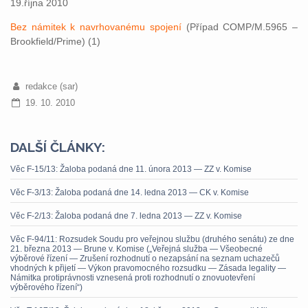
19.října 2010
Bez námitek k navrhovanému spojení
(Případ COMP/M.5965 –
Brookfield/Prime) (1)
redakce (sar)
19. 10. 2010
DALŠÍ ČLÁNKY:
Věc F-15/13: Žaloba podaná dne 11. února 2013 — ZZ v. Komise
Věc F-3/13: Žaloba podaná dne 14. ledna 2013 — CK v. Komise
Věc F-2/13: Žaloba podaná dne 7. ledna 2013 — ZZ v. Komise
Věc F-94/11: Rozsudek Soudu pro veřejnou službu (druhého senátu) ze dne
21. března 2013 — Brune v. Komise („Veřejná služba — Všeobecné
výběrové řízení — Zrušení rozhodnutí o nezapsání na seznam uchazečů
vhodných k přijetí — Výkon pravomocného rozsudku — Zásada legality —
Námitka protiprávnosti vznesená proti rozhodnutí o znovuotevření
výběrového řízení“)