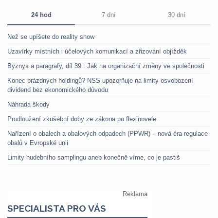
24 hod
7 dní
30 dní
Než se upíšete do reality show
Uzavírky místních i účelových komunikací a zřizování objížděk
Byznys a paragrafy, díl 39.: Jak na organizační změny ve společnosti
Konec prázdných holdingů? NSS upozorňuje na limity osvobození
dividend bez ekonomického důvodu
Náhrada škody
Prodloužení zkušební doby ze zákona po flexinovele
Nařízení o obalech a obalových odpadech (PPWR) – nová éra regulace
obalů v Evropské unii
Limity hudebního samplingu aneb konečně víme, co je pastiš