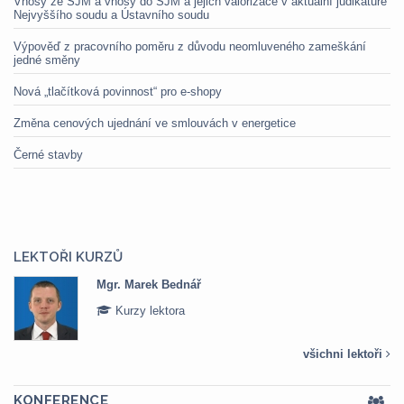
Vnosy ze SJM a vnosy do SJM a jejich valorizace v aktuální judikatuře
Nejvyššího soudu a Ústavního soudu
Výpověď z pracovního poměru z důvodu neomluveného zameškání
jedné směny
Nová „tlačítková povinnost“ pro e-shopy
Změna cenových ujednání ve smlouvách v energetice
Černé stavby
LEKTOŘI KURZŮ
Mgr. Marek Bednář
Kurzy lektora
všichni lektoři
KONFERENCE